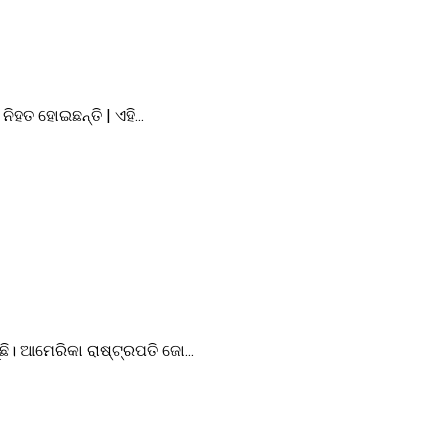
ତ ହୋଇଛନ୍ତି | ଏହି...
। ଆମେରିକା ରାଷ୍ଟ୍ରପତି ଜୋ...