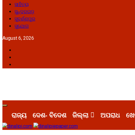
ସାହିତ୍ୟ
ସୁନ୍ଦରଗଡ଼
ସୁବର୍ଣ୍ଣପୁର
ସୁଯୋଗ
August 6, 2026
Facebook
Twitter
Youtube
Primary
Menu
ରାଜ୍ୟ
ଦେଶ- ବିଦେଶ
ଜିଲ୍ଲା
ଅପରାଧ
ଖେ