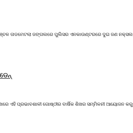
ଞ୍ଚଳ ତାଡମେଟଲା ଜଙ୍ଗଲରେ ପୁଲିସର ଏନକାଉଣ୍ଟରରେ ଦୁଇ ଜଣ ନକ୍ସଲ ନିହ
ଡେନ୍
ରେ ଏହି ପ୍ରଭାବଶାଳୀ ଗୋଷ୍ଠୀର ବାର୍ଷିକ ଶିଖର ସମ୍ମିଳନୀ ଆୟୋଜନ କରୁଛି