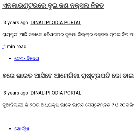
ଏନକାଉଣ୍ଟରରେ ଦୁଇ ଜଣ ନକ୍ସଲ ନିହତ
3 years ago
DINALIPI ODIA PORTAL
ରାୟପୁର: ଆଜି ସକାଳେ ଛତିଶଗଡର ସୁକମା ଜିଲ୍ଲାର ନକ୍ସଲ ପ୍ରଭାବିତ ଅ
1 min read
ଦେଶ- ବିଦେଶ
୭ରେ ଭାରତ ଆସିବେ ଆମେରିକା ରାଷ୍ଟ୍ରପତି ଜୋ ବାଇ
3 years ago
DINALIPI ODIA PORTAL
ନୂଆଦିଲ୍ଲୀ: ଜି-୨୦ର ଅଧ୍ୟକ୍ଷ ଭାବେ ଭାରତ ସେପ୍ଟେମ୍ବର ୯ ଓ ୧୦ତାରିଖ
ଖୋର୍ଦ୍ଧା