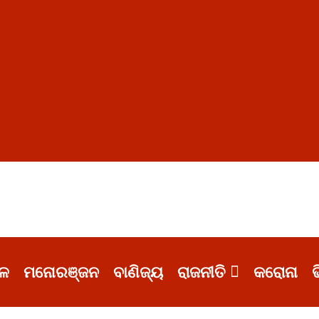
ଳ
ମନୋରଞ୍ଜନ
ବାଣିଜ୍ୟ
ରାଜନୀତି
କରୋନା
ଭ