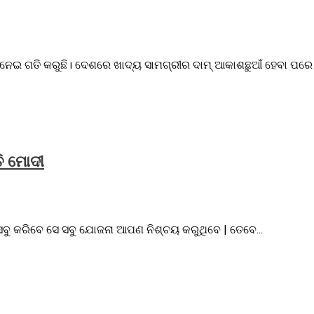
ନେଇ ଗତି କରୁଛି। ଦେଶରେ ଖାଦ୍ୟ ସାମଗ୍ରୀର ଦାମ୍‌ ଆକାଶଛୁଆଁ ହେବା ପରେ ବର
ତି ମୋଦୀ
 ସବୁ କରିବେ ସେ ସବୁ ଯୋଜନା ଆପଣ ନିଶ୍ଚୟ କରୁଥିବେ | ତେବେ...