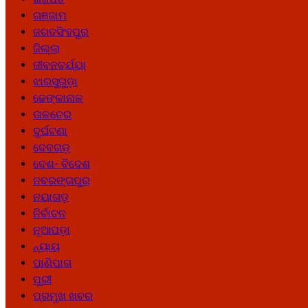
ଗଞ୍ଜାମ
ଜଗତସିଂହପୁର
ଜିଲ୍ଲା
ଜୀବନଚର୍ଯ୍ୟା
ଝାରସୁଗୁଡ଼ା
ଢେଙ୍କାନାଳ
ତାଳଚେର
ଦୁର୍ଘଟଣା
ଦେବଗଡ଼
ଦେଶ- ବିଦେଶ
ନବରଙ୍ଗପୁର
ନୟାଗଡ଼
ନିର୍ବାଚନ
ନୂଆପଡ଼ା
ନ୍ୟାୟ
ପାଣିପାଗ
ପୁରୀ
ପ୍ରମୁଖ ଖବର