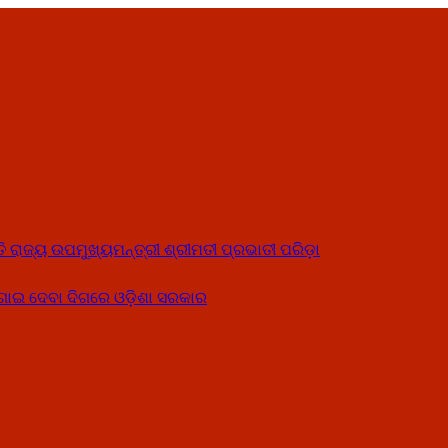
ତି ରାଜ୍ୟ ଉପମୁଖ୍ୟମନ୍ତ୍ରୀ ଶ୍ରୀମତୀ ପ୍ରଭାତୀ ପରିଡ଼ା
ୋଗାଇ ଦେବା ଦିଗରେ ଓଡ଼ିଶା ସରକାର