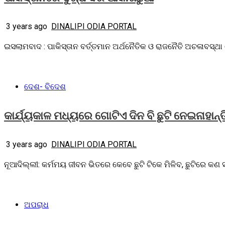
3 years ago
DINALIPI ODIA PORTAL
ଇସଲାମବାଦ : ପାକିସ୍ତାନ ବର୍ତ୍ତମାନ ଅର୍ଥନୈତିକ ଓ ରାଜନୈତି ଅଚଳାବସ୍ଥା 
ଦେଶ- ବିଦେଶ
କାର୍ଯ୍ୟକାଳ ମଧ୍ୟରେ ଗୋଟିଏ ଦିନ ବି ଛୁଟି ନେଇନାହାନ୍
3 years ago
DINALIPI ODIA PORTAL
ନୂଆଦିଲ୍ଲୀ: କର୍ମମୟ ଜୀବନ ଭିତରେ କେବେ ଛୁଟି ଟିକେ ମିଳିବ, ଛୁଟିରେ କଣ
ଅପରାଧ