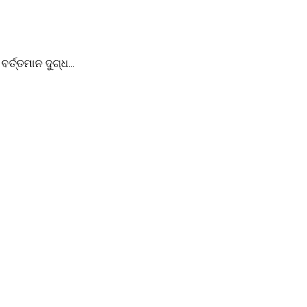
୍ତ୍ତମାନ ଦୁଗ୍ଧ...