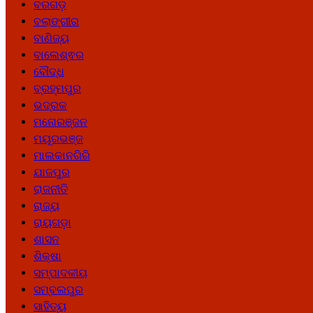
ବରଗଡ଼
ବଲାଙ୍ଗୀର
ବାଣିଜ୍ୟ
ବାଲେଶ୍ଵର
ବୌଦ୍ଧ
ବ୍ରହ୍ମପୁର
ଭଦ୍ରକ
ମନୋରଞ୍ଜନ
ମୟୂରଭଞ୍ଜ
ମାଲକାନଗିରି
ଯାଜପୁର
ରାଜନୀତି
ରାଜ୍ୟ
ରାୟଗଡ଼ା
ଶାସନ
ଶିକ୍ଷା
ସମ୍ପାଦକୀୟ
ସମ୍ବଲପୁର
ସାହିତ୍ୟ