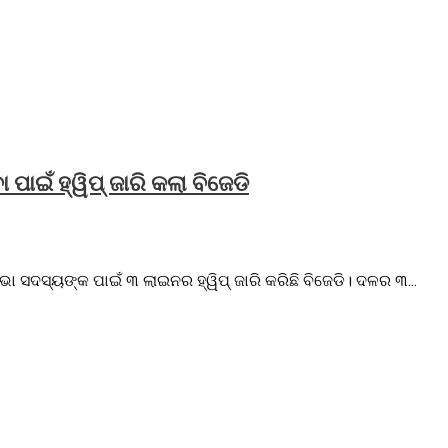
ପାଇଁ ହ୍ୱିପ୍ ଜାରି କଲା ବିଜେଡି
ଭା ସଦସ୍ୟଙ୍କ ପାଇଁ ୩ ଲାଇନର ହ୍ୱିପ୍ ଜାରି କରିଛି ବିଜେଡି। ଦଳର ୩...