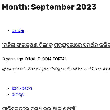
Month:
September 2023
ଖୋର୍ଦ୍ଧା
‘ମହିଳା ସଂରକ୍ଷଣ ବିଲ’କୁ ରାଜ୍ୟସଭାରେ ସମର୍ଥନ କରିବା 
3 years ago
DINALIPI ODIA PORTAL
ଭୁବନେଶ୍ବର : ‘ମହିଳା ସଂରକ୍ଷଣ ବିଲ’କୁ ସମର୍ଥନ କରିବା ପାଇଁ ନିଜ ରାଜ୍ୟସ
ଦେଶ- ବିଦେଶ
ବାଣିଜ୍ୟ
ପାକିସ୍ତାନରେ ଦୁଗ୍ଧ ଦର ଆକାଶଛୁଆଁ