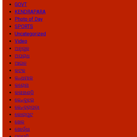
GOVT
KENDRAPARA
Photo of Day
SPORTS
Uncategorized
Video
ଅନୁଗୁଳ
ଅପରାଧ
ଆଇନ
କଟକ
କନ୍ଧମାଳ
କରୋନା
କଳାହାଣ୍ଡି
କେନ୍ଦୁଝର
କେନ୍ଦ୍ରାପଡ଼ା
କୋରାପୁଟ
ଖେଳ
ଖୋର୍ଦ୍ଧା
ଗଜପତି