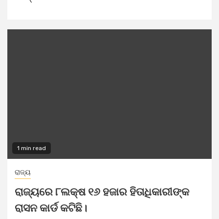
1 min read
ରାଜ୍ୟ
ରାଜ୍ୟରେ ୮ଲକ୍ଷ ୧୬ ହଜାର ହିତାଧିକାରୀଙ୍କ
ରାସନ କାର୍ଡ କଟିଛି।