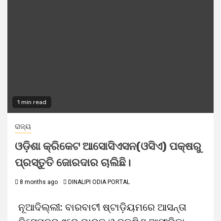
1 min read
ରାଜ୍ୟ
ଓଡ଼ିଶା କ୍ରିକେଟ ଆସୋସିଏସନ(ଓସିଏ) ପକ୍ଷରୁ
ପ୍ରସ୍ତୁତି ଜୋରଦାର ଚାଲିଛି।
8 months ago
DINALIPI ODIA PORTAL
ନୂଆଦିଲ୍ଲୀ: ବାରବାଟୀ ଷ୍ଟାଡ଼ିୟମରେ ଆସନ୍ତା