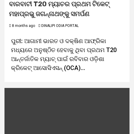
ବାରବାଟୀ T20 ମ୍ୟାଚର ପ୍ରଥମ ଟିକେଟ୍
ମହାପ୍ରଭୁ ଜଗନ୍ନାଥଙ୍କୁ ସମର୍ପଣ
8 months ago
DINALIPI ODIA PORTAL
ପୁରୀ: ଆଗାମୀ ଭାରତ ଓ ଦକ୍ଷିଣ ଆଫ୍ରିକା
ମଧ୍ୟରେ ଅନୁଷ୍ଠିତ ହେବାକୁ ଥିବା ପ୍ରଥମ T20
ଆନ୍ତର୍ଜାତିକ ମ୍ୟାଚ୍ ପାଇଁ ରବିବାର ଓଡ଼ିଶା
କ୍ରିକେଟ୍ ଆସୋସିଏସନ୍ (OCA)...