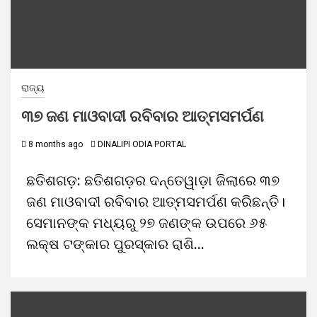
ରାଜ୍ୟ
୩୭ ଜଣ ମାଓବାଦୀ ରବିବାର ଆତ୍ମସମର୍ପଣ
8 months ago
DINALIPI ODIA PORTAL
ଛତିଶଗଡ଼: ଛତିଶଗଡ଼ର ଦନ୍ତେୱାଡ଼ା ଜିଲାରେ ୩୭
ଜଣ ମାଓବାଦୀ ରବିବାର ଆତ୍ମସମର୍ପଣ କରିଛନ୍ତି।
ସେମାନଙ୍କ ମଧ୍ୟରୁ ୨୭ ଜଣଙ୍କ ଉପରେ ୬୫
ଲକ୍ଷ ଟଙ୍କାର ପୁରସ୍କାର ରାଶି...