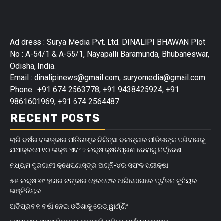
Ad dress : Surya Media Pvt. Ltd. DINALIPI BHAWAN Plot
No : A-54/1 & A-55/1, Nayapalli Baramunda, Bhubaneswar,
Odisha, India.
Email : dinalipinews@gmail.com, suryomedia@gmail.com
Phone : +91 674 2563778, +91 9438425924, +91
9861601969, +91 674 2564487
RECENT POSTS
ଚାରି ବର୍ଷର ବଳାତ୍କାର ପୀଡିତାଙ୍କ ଚିକିତ୍ସା ବଳାତ୍କାର ପୀଡିତାଙ୍କ ପରିବାରକୁ
ଯଥାକ୍ରମେ ୧୦ ଲକ୍ଷ ଏବଂ ୨ ଲକ୍ଷ କ୍ଷତିପୂରଣ ଦେବାକୁ ନିର୍ଦ୍ଦେଶ
ମଧ୍ୟମ ଦୂରଗାମୀ କ୍ଷେପଣାସ୍ତ୍ର ଅଗ୍ନି-୪ର ସଫଳ ପରୀକ୍ଷା
୫୫ ଲକ୍ଷ ୬୯ ହଜାର ଟଙ୍କାର ହେରଫେର ଅଭିଯୋଗରେ ପୂର୍ବତନ ଜୁନିୟର
ଇଞ୍ଜିନିୟର
ଅତିପ୍ରବଳ ବର୍ଷା ନେଇ ଓଡିଶାକୁ ରେଡ୍ ୱାର୍ଣ୍ଣିଂ