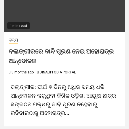
1 min read
ରାଜ୍ୟ
ବଲାଙ୍ଗୀରରେ ଦାବି ପୂରଣ ନେଇ ଅହୋରାତ୍ର
ଆନ୍ଦୋଳନ
8 months ago
DINALIPI ODIA PORTAL
ବଲାଙ୍ଗୀର: ଦୀର୍ଘ ୭ ଦିନରୁ ଅଧିକ ସମୟ ଧରି
ଆନ୍ଦୋଳନ କରୁଥିବା ନିଖିଳ ଓଡ଼ିଶା ଆୟୁଷ ଛାତ୍ର
ସଙ୍ଗଠନ ପକ୍ଷରୁ ଦାବି ପୂରଣ ନହେବାରୁ
ରବିବାରଠାରୁ ଅହୋରାତ୍ର...