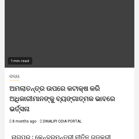
1 min read
ରାଜ୍ୟ
ଅମଲାତନ୍ତ୍ର ଉପରେ କଟାକ୍ଷ କରି
ଅଧିକାରୀମାନଙ୍କୁ ବ୍ୟଙ୍ଗାତ୍ମକ ଭାବରେ
ଭର୍ତ୍ସନା
8 months ago
DINALIPI ODIA PORTAL
ନାଗପୁର : କେନ୍ଦ୍ରମନ୍ତ୍ରୀ ନୀତିନ ଗଡକରୀ