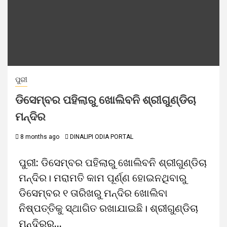
ପୁରୀ
ଡିସେମ୍ବର ପହିଲାରୁ ଖୋଲିବନି ଶ୍ରୀଗୁଣ୍ଡିଚା
ମନ୍ଦିର
8 months ago
DINALIPI ODIA PORTAL
ପୁରୀ: ଡିସେମ୍ବର ପହିଲାରୁ ଖୋଲିବନି ଶ୍ରୀଗୁଣ୍ଡିଚା
ମନ୍ଦିର। ମରାମତି କାମ ପୂର୍ଣ୍ଣ ହୋଇନଥିବାରୁ
ଡିସେମ୍ବର ୧ ତାରିଖରୁ ମନ୍ଦିର ଖୋଲିବା
ନିଷ୍ପତ୍ତିକୁ ସ୍ଥାଗିତ ରଖାଯାଇଛି। ଶ୍ରୀଗୁଣ୍ଡିଚା
ମନ୍ଦିରର...