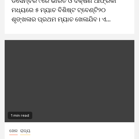
ଡିସେମ୍ବର ୯ରେ ଭାରତ ଓ ଦକ୍ଷିଣ ଆଫ୍ରିକା
ମଧ୍ୟରେ ୫ ମ୍ୟାଚ ବିଶିଷ୍ଟ ଟ୍ବେଣ୍ଟି୨୦
ଶୃଙ୍ଖଳାର ପ୍ରଥମ ମ୍ୟାଚ ଖେଳାଯିବ। ଏ...
1 min read
ଖେଳ
ରାଜ୍ୟ