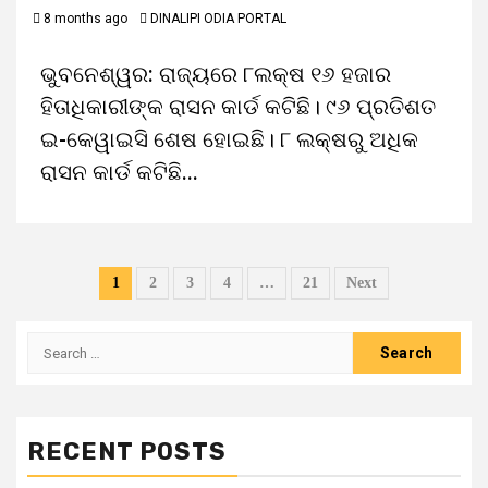
8 months ago
DINALIPI ODIA PORTAL
ଭୁବନେଶ୍ୱର: ରାଜ୍ୟରେ ୮ଲକ୍ଷ ୧୬ ହଜାର
ହିତାଧିକାରୀଙ୍କ ରାସନ କାର୍ଡ କଟିଛି। ୯୬ ପ୍ରତିଶତ
ଇ-କେୱାଇସି ଶେଷ ହୋଇଛି। ୮ ଲକ୍ଷରୁ ଅଧିକ
ରାସନ କାର୍ଡ କଟିଛି...
1
2
3
4
…
21
Next
RECENT POSTS