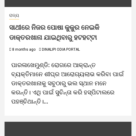
ରାଜ୍ୟ
ସାଥୀରେ ନିଜର ପୋଷା କୁକୁର ନେଇକି
ଡାକ୍ତରଖାନା ଯାଇଥିବାରୁ ହଟହଟ୍ଟା
8 months ago
DINALIPI ODIA PORTAL
ପାରଳାଖେମୁଣ୍ଡି: ରୋଗରେ ଆକ୍ରାନ୍ତ
ବ୍ୟକ୍ତିମାନେ ଶୀଘ୍ର ଆରୋଗ୍ୟଲାଭ କରିବା ପାଇଁ
ଡାକ୍ତରଖାନାକୁ ସବୁଠାରୁ ଭଲ ସ୍ଥାନ ମନେ
କରନ୍ତି। ଏଥି ପାଇଁ ସୁଚିନ୍ତା କରି ହସ୍‌ପିଟାଲରେ
ପହଞ୍ଚିଥାନ୍ତି।...