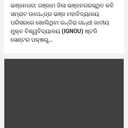
ଭଞ୍ଜନଗର: ଗଞ୍ଜାମ ଜିଲା ଭଞ୍ଜନଗରସ୍ଥିତ କବି
ସମ୍ରାଟ ଉପେନ୍ଦ୍ର ଭଞ୍ଜ ମହାବିଦ୍ୟାଳୟ
ପରିସରରେ ଖୋଲିଥିବା ଇନ୍ଦିରା ଗାନ୍ଧୀ ଜାତୀୟ
ମୁକ୍ତ ବିଶ୍ୱବିଦ୍ୟାଳୟ (IGNOU) ଷ୍ଟଡି
ସେଣ୍ଟର ପକ୍ଷରୁ...