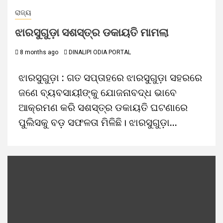
ରାଜ୍ୟ
ଝାରସୁଗୁଡ଼ା ସଶସ୍ତ୍ର ଡକାୟତି ମାମଲା
8 months ago
DINALIPI ODIA PORTAL
ଝାରସୁଗୁଡ଼ା : ଗତ ସପ୍ତାହରେ ଝାରସୁଗୁଡ଼ା ସହରରେ
ଜଣେ ବ୍ୟବସାୟୀଙ୍କୁ ଯୋଜନାବଦ୍ଧ ଭାବେ
ଆକ୍ରମଣ କରି ସଶସ୍ତ୍ର ଡକାୟତି ଘଟଣାରେ
ପୁଲିସକୁ ବଡ଼ ସଫଳତା ମିଳିଛି। ଝାରସୁଗୁଡ଼ା...