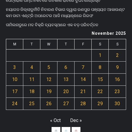
ପେଟ୍ରୋଲ ପମ୍ପ ନିକଟରେ ଗତକାଲି ରାତିରେ ଦୁର୍ଘଟଣାଗ୍ରସ୍ତ
ନୟାଗଡ ଜିଲ୍ଲାଦୁର୍ନୀତି ନିବାରଣ ବିଭାଗ ଦ୍ୱାରା ରଣପୁର ପଞ୍ଚାୟତ ଆକାଉଣ୍ଟ
କମ ଡାଟା ଏଣ୍ଟ୍ରି ଅପରେଟର ଆଜି ମଧ୍ୟାହ୍‌ଣରେ ଗିରଫ
ତାମିଲନାଡୁରେ ମଦ ବିକ୍ରି ବ୍ୟବସ୍ଥାରେ ଏକ ବଡ଼ ପରିବର୍ତ୍ତନ
November 2025
M
T
W
T
F
S
S
1
2
3
4
5
6
7
8
9
10
11
12
13
14
15
16
17
18
19
20
21
22
23
24
25
26
27
28
29
30
« Oct
Dec »