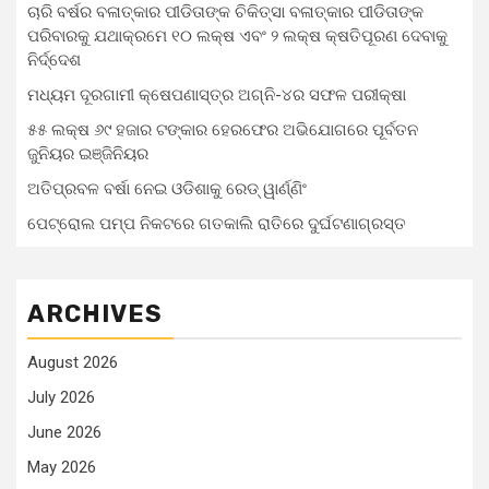
ଚାରି ବର୍ଷର ବଳାତ୍କାର ପୀଡିତାଙ୍କ ଚିକିତ୍ସା ବଳାତ୍କାର ପୀଡିତାଙ୍କ
ପରିବାରକୁ ଯଥାକ୍ରମେ ୧୦ ଲକ୍ଷ ଏବଂ ୨ ଲକ୍ଷ କ୍ଷତିପୂରଣ ଦେବାକୁ
ନିର୍ଦ୍ଦେଶ
ମଧ୍ୟମ ଦୂରଗାମୀ କ୍ଷେପଣାସ୍ତ୍ର ଅଗ୍ନି-୪ର ସଫଳ ପରୀକ୍ଷା
୫୫ ଲକ୍ଷ ୬୯ ହଜାର ଟଙ୍କାର ହେରଫେର ଅଭିଯୋଗରେ ପୂର୍ବତନ
ଜୁନିୟର ଇଞ୍ଜିନିୟର
ଅତିପ୍ରବଳ ବର୍ଷା ନେଇ ଓଡିଶାକୁ ରେଡ୍ ୱାର୍ଣ୍ଣିଂ
ପେଟ୍ରୋଲ ପମ୍ପ ନିକଟରେ ଗତକାଲି ରାତିରେ ଦୁର୍ଘଟଣାଗ୍ରସ୍ତ
ARCHIVES
August 2026
July 2026
June 2026
May 2026