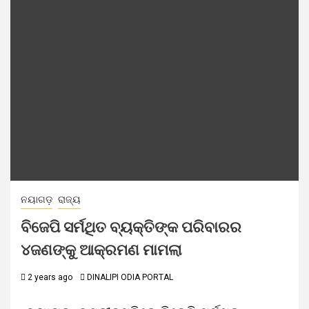
ନୟାଗଡ଼
ରାଜ୍ୟ
ବିଜେପି ସର୍ମଥିତ ବ୍ୟକ୍ତିଙ୍କ ପରିବାରର
୪ଜଣଙ୍କୁ ଆକ୍ରମଣ ମାମଲା
2 years ago
DINALIPI ODIA PORTAL