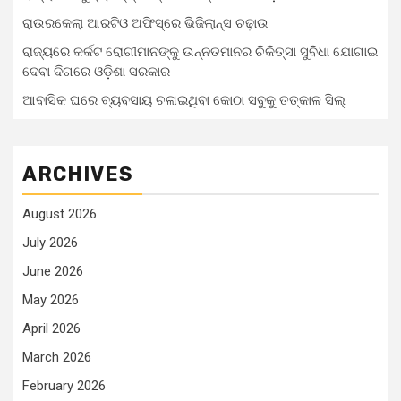
ରାଉରକେଲା ଆରଟିଓ ଅଫିସ୍‌ରେ ଭିଜିଲାନ୍ସ ଚଢ଼ାଉ
ରାଜ୍ୟରେ କର୍କଟ ରୋଗୀମାନଙ୍କୁ ଉନ୍ନତମାନର ଚିକିତ୍ସା ସୁବିଧା ଯୋଗାଇ
ଦେବା ଦିଗରେ ଓଡ଼ିଶା ସରକାର
ଆବାସିକ ଘରେ ବ୍ୟବସାୟ ଚଳାଇଥିବା କୋଠା ସବୁକୁ ତତ୍କାଳ ସିଲ୍‌
ARCHIVES
August 2026
July 2026
June 2026
May 2026
April 2026
March 2026
February 2026