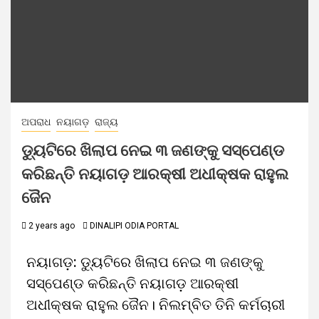
ଅପରାଧ
ନୟାଗଡ଼
ରାଜ୍ୟ
ଡ୍ୟୁଟିରେ ଖିଲାପ ନେଇ ୩ ଜଣଙ୍କୁ ସସ୍ପେଣ୍ଡ
କରିଛନ୍ତି ନୟାଗଡ଼ ଆରକ୍ଷୀ ଅଧୀକ୍ଷକ ରାହୁଲ
ଜୈନ
2 years ago
DINALIPI ODIA PORTAL
ନୟାଗଡ଼: ଡ୍ୟୁଟିରେ ଖିଲାପ ନେଇ ୩ ଜଣଙ୍କୁ
ସସ୍ପେଣ୍ଡ କରିଛନ୍ତି ନୟାଗଡ଼ ଆରକ୍ଷୀ
ଅଧୀକ୍ଷକ ରାହୁଲ ଜୈନ। ନିଲମ୍ବିତ ତିନି କର୍ମଚାରୀ