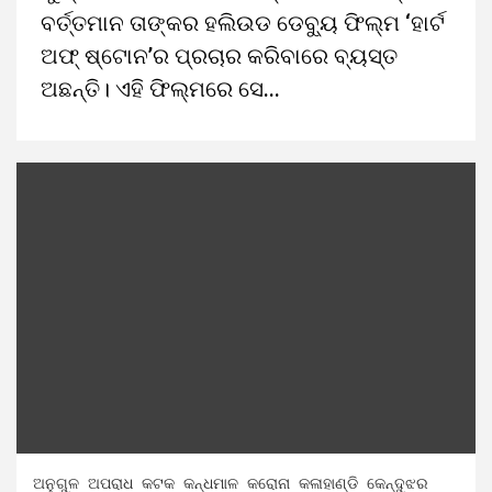
ବର୍ତ୍ତମାନ ତାଙ୍କର ହଲିଉଡ ଡେବ୍ୟୁ ଫିଲ୍ମ ‘ହାର୍ଟ
ଅଫ୍ ଷ୍ଟୋନ’ର ପ୍ରଚାର କରିବାରେ ବ୍ୟସ୍ତ
ଅଛନ୍ତି। ଏହି ଫିଲ୍ମରେ ସେ...
ଅନୁଗୁଳ
ଅପରାଧ
କଟକ
କନ୍ଧମାଳ
କରୋନା
କଳାହାଣ୍ଡି
କେନ୍ଦୁଝର