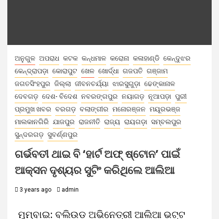
ଅନୁଗୁଳ
ଅପରାଧ
କଟକ
କନ୍ଧମାଳ
କରୋନା
କଳାହାଣ୍ଡି
କେନ୍ଦୁଝର
କେନ୍ଦ୍ରାପଡ଼ା
କୋରାପୁଟ
ଖେଳ
ଖୋର୍ଦ୍ଧା
ଗଜପତି
ଗଞ୍ଜାମ
ଜଗତସିଂହପୁର
ଜିଲ୍ଲା
ଜୀବନଚର୍ଯ୍ୟା
ଝାରସୁଗୁଡ଼ା
ଢେଙ୍କାନାଳ
ଦେବଗଡ଼
ଦେଶ- ବିଦେଶ
ନବରଙ୍ଗପୁର
ନୟାଗଡ଼
ନୂଆପଡ଼ା
ପୁରୀ
ପ୍ରମୁଖ ଖବର
ବରଗଡ଼
ବଲାଙ୍ଗୀର
ମନୋରଞ୍ଜନ
ମୟୂରଭଞ୍ଜ
ମାଲକାନଗିରି
ଯାଜପୁର
ରାଜନୀତି
ରାଜ୍ୟ
ରାୟଗଡ଼ା
ସମ୍ବଲପୁର
ସୁନ୍ଦରଗଡ଼
ସୁବର୍ଣ୍ଣପୁର
ଗର୍ଭବତୀ ଥାଇ ବି ‘ହାର୍ଟ ଅଫ୍ ଷ୍ଟୋନ’ ପାଇଁ
ଆକ୍ସନ ଦୃଶ୍ୟର ସୁଟିଂ କରିଥିଲେ ଆଲିଆ
3 years ago
admin
ମୁମ୍ବାଇ: ବଲିଉଡ ଅଭିନେତ୍ରୀ ଆଲିଆ ଭଟ୍ଟ