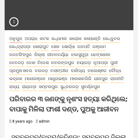
ଅନୁଗୁଳ
ଅପରାଧ
କଟକ
କନ୍ଧମାଳ
କରୋନା
କଳାହାଣ୍ଡି
କେନ୍ଦୁଝର
କେନ୍ଦ୍ରାପଡ଼ା
କୋରାପୁଟ
ଖେଳ
ଖୋର୍ଦ୍ଧା
ଗଜପତି
ଗଞ୍ଜାମ
ଜଗତସିଂହପୁର
ଜିଲ୍ଲା
ଜୀବନଚର୍ଯ୍ୟା
ଝାରସୁଗୁଡ଼ା
ଢେଙ୍କାନାଳ
ଦେବଗଡ଼
ଦେଶ- ବିଦେଶ
ନବରଙ୍ଗପୁର
ନୟାଗଡ଼
ନୂଆପଡ଼ା
ପୁରୀ
ପ୍ରମୁଖ ଖବର
ବରଗଡ଼
ବଲାଙ୍ଗୀର
ବାଣିଜ୍ୟ
ବାଲେଶ୍ଵର
ବୌଦ୍ଧ
ଭଦ୍ରକ
ମନୋରଞ୍ଜନ
ମୟୂରଭଞ୍ଜ
ମାଲକାନଗିରି
ଯାଜପୁର
ରାଜନୀତି
ରାଜ୍ୟ
ରାୟଗଡ଼ା
ସମ୍ବଲପୁର
ସୁନ୍ଦରଗଡ଼
ସୁବର୍ଣ୍ଣପୁର
ପରିବାରର ୩ ଜଣଙ୍କୁ ନୃଶଂସ ହତ୍ୟା କରିଥିଲେ;
ବାପାକୁ ମିଳିଲା ଫାଶୀ ଦଣ୍ଡ, ପୁଅକୁ ଆଜୀବନ
8 years ago
admin
ସମ୍ବଲପୁର/ବାମରା/କୁଚିଣ୍ଡା: ସମ୍ବଲପୁର ଜିଲ୍ଲା