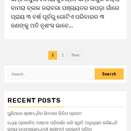
ବାମରା ବ୍ଲକ ଜରାବଗା ପଞ୍ଚାୟତର ଲପଡ଼ା ଗାଁରେ
ପ୍ରାୟ ୩ ବର୍ଷ ପୂର୍ବରୁ ଗୋଟିଏ ପରିବାରର ୩
ଜଣଙ୍କୁ ଅତି ନୃଶଂସ ଭାବେ...
1
2
Next
RECENT POSTS
ପୁଣିଥରେ ଶ୍ରୀମନ୍ଦିର ଭିତରର ଭିଡିଓ ପ୍ରଘଟ
ବନ୍ୟା ପ୍ରଭାବିତ ଅଞ୍ଚଳ ପରିଦର୍ଶନ କରି ସ୍ଥିତି ଅନୁଧ୍ୟାନ କରିଛନ୍ତି
ରାଜ୍ୟ ଉପମୁଖ୍ୟମନ୍ତ୍ରୀ ଶ୍ରୀମତୀ ପ୍ରଭାତୀ ପରିଡ଼ା