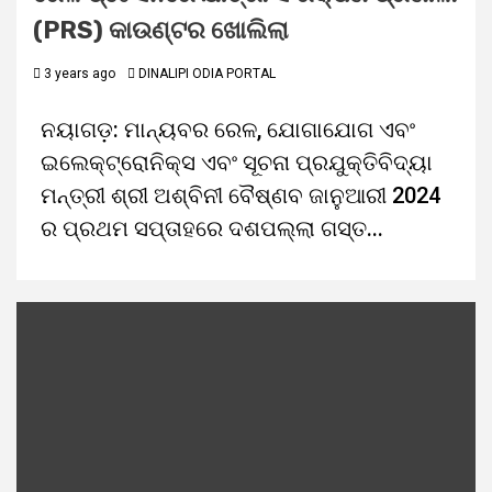
(PRS) କାଉଣ୍ଟର ଖୋଲିଲା
3 years ago
DINALIPI ODIA PORTAL
ନୟାଗଡ଼: ମାନ୍ୟବର ରେଳ, ଯୋଗାଯୋଗ ଏବଂ
ଇଲେକ୍ଟ୍ରୋନିକ୍ସ ଏବଂ ସୂଚନା ପ୍ରଯୁକ୍ତିବିଦ୍ୟା
ମନ୍ତ୍ରୀ ଶ୍ରୀ ଅଶ୍ବିନୀ ବୈଷ୍ଣବ ଜାନୁଆରୀ 2024
ର ପ୍ରଥମ ସପ୍ତାହରେ ଦଶପଲ୍ଲା ଗସ୍ତ...