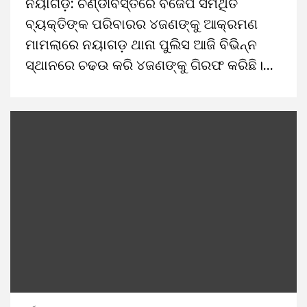
ନୟାଗଡ଼: ଚଣ୍ଡୀବସ୍ତିରେ ବିଜେପି ସର୍ମଥିତ
ବ୍ୟକ୍ତିଙ୍କ ପରିବାରର ୪ଜଣଙ୍କୁ ଆକ୍ରମଣ
ମାମଲାରେ ନୟାଗଡ଼ ଥାନା ପୁଲିସ ଆଜି ବିଭିନ୍ନ
ସ୍ଥାନରେ ଚଢଉ କରି ୪ଜଣଙ୍କୁ ଗିରଫ କରିଛି।...