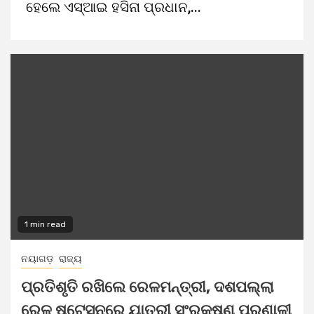
ହେଲେ ଏସ୍ଆଇ ହସିନା ପ୍ରଧାନ,...
1 min read
ନୟାଗଡ଼
ରାଜ୍ୟ
ପ୍ରତିଶୃତି ରଖିଲେ ରେଳମନ୍ତ୍ରୀ, ଦଶପଲ୍ଲା
ରେଳ ଷ୍ଟେସନରେ ଯାତ୍ରୀ ସଂରକ୍ଷଣ ପ୍ରଣାଳୀ