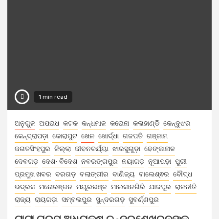
1 min read
ଅନୁଗୁଳ
ଅପରାଧ
କଟକ
କନ୍ଧମାଳ
କରୋନା
କଳାହାଣ୍ଡି
କେନ୍ଦୁଝର
କେନ୍ଦ୍ରାପଡ଼ା
କୋରାପୁଟ
ଖେଳ
ଖୋର୍ଦ୍ଧା
ଗଜପତି
ଗଞ୍ଜାମ
ଜଗତସିଂହପୁର
ଜିଲ୍ଲା
ଜୀବନଚର୍ଯ୍ୟା
ଝାରସୁଗୁଡ଼ା
ଢେଙ୍କାନାଳ
ଦେବଗଡ଼
ଦେଶ- ବିଦେଶ
ନବରଙ୍ଗପୁର
ନୟାଗଡ଼
ନୂଆପଡ଼ା
ପୁରୀ
ପ୍ରମୁଖ ଖବର
ବରଗଡ଼
ବଲାଙ୍ଗୀର
ବାଣିଜ୍ୟ
ବାଲେଶ୍ଵର
ବୌଦ୍ଧ
ଭଦ୍ରକ
ମନୋରଞ୍ଜନ
ମୟୂରଭଞ୍ଜ
ମାଲକାନଗିରି
ଯାଜପୁର
ରାଜନୀତି
ରାଜ୍ୟ
ରାୟଗଡ଼ା
ସମ୍ବଲପୁର
ସୁନ୍ଦରଗଡ଼
ସୁବର୍ଣ୍ଣପୁର