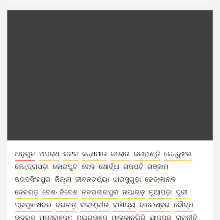
ଅନୁଗୁଳ
ଅପରାଧ
କଟକ
କନ୍ଧମାଳ
କରୋନା
କଳାହାଣ୍ଡି
କେନ୍ଦୁଝର
କେନ୍ଦ୍ରାପଡ଼ା
କୋରାପୁଟ
ଖେଳ
ଖୋର୍ଦ୍ଧା
ଗଜପତି
ଗଞ୍ଜାମ
ଜଗତସିଂହପୁର
ଜିଲ୍ଲା
ଜୀବନଚର୍ଯ୍ୟା
ଝାରସୁଗୁଡ଼ା
ଢେଙ୍କାନାଳ
ଦେବଗଡ଼
ଦେଶ- ବିଦେଶ
ନବରଙ୍ଗପୁର
ନୟାଗଡ଼
ନୂଆପଡ଼ା
ପୁରୀ
ପ୍ରମୁଖ ଖବର
ବରଗଡ଼
ବଲାଙ୍ଗୀର
ବାଣିଜ୍ୟ
ବାଲେଶ୍ଵର
ବୌଦ୍ଧ
ଭଦ୍ରକ
ମନୋରଞ୍ଜନ
ମୟୂରଭଞ୍ଜ
ମାଲକାନଗିରି
ଯାଜପୁର
ରାଜନୀତି