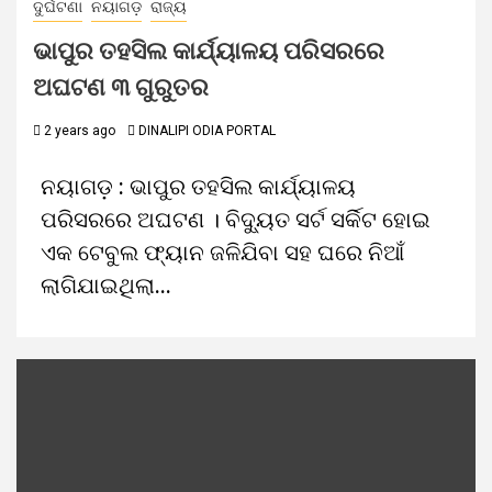
ଦୁର୍ଘଟଣା
ନୟାଗଡ଼
ରାଜ୍ୟ
ଭାପୁର ତହସିଲ କାର୍ଯ୍ୟାଳୟ ପରିସରରେ
ଅଘଟଣ ୩ ଗୁରୁତର
2 years ago
DINALIPI ODIA PORTAL
ନୟାଗଡ଼ : ଭାପୁର ତହସିଲ କାର୍ଯ୍ୟାଳୟ
ପରିସରରେ ଅଘଟଣ । ବିଦ୍ୟୁତ ସର୍ଟ ସର୍କିଟ ହୋଇ
ଏକ ଟେବୁଲ ଫ୍ୟାନ ଜଳିଯିବା ସହ ଘରେ ନିଆଁ
ଲାଗିଯାଇଥିଲା...