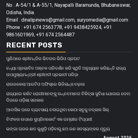
No : A-54/1 & A-55/1, Nayapalli Baramunda, Bhubaneswar,
Odisha, India.
Email : dinalipinews@gmail.com, suryomedia@gmail.com
Phone : +91 674 2563778, +91 9438425924, +91
9861601969, +91 674 2564487
RECENT POSTS
ପୁଣିଥରେ ଶ୍ରୀମନ୍ଦିର ଭିତରର ଭିଡିଓ ପ୍ରଘଟ
ବନ୍ୟା ପ୍ରଭାବିତ ଅଞ୍ଚଳ ପରିଦର୍ଶନ କରି ସ୍ଥିତି ଅନୁଧ୍ୟାନ କରିଛନ୍ତି ରାଜ୍ୟ
ଉପମୁଖ୍ୟମନ୍ତ୍ରୀ ଶ୍ରୀମତୀ ପ୍ରଭାତୀ ପରିଡ଼ା
ରାଉରକେଲା ଆରଟିଓ ଅଫିସ୍‌ରେ ଭିଜିଲାନ୍ସ ଚଢ଼ାଉ
ରାଜ୍ୟରେ କର୍କଟ ରୋଗୀମାନଙ୍କୁ ଉନ୍ନତମାନର ଚିକିତ୍ସା ସୁବିଧା ଯୋଗାଇ ଦେବା
ଦିଗରେ ଓଡ଼ିଶା ସରକାର
ଆବାସିକ ଘରେ ବ୍ୟବସାୟ ଚଳାଇଥିବା କୋଠା ସବୁକୁ ତତ୍କାଳ ସିଲ୍‌
ବିଫଳତା ଉପରେ ସୁପ୍ରିମକୋର୍ଟ ଏକ ଗମ୍ଭୀର ଟିପ୍ପଣୀ
ଭଙ୍ଗା ଘରର ଛାତ ଭୁଶୁଡ଼ି ପଡ଼ିବାରୁ ଛଅ ଜଣ ସଦସ୍ୟଙ୍କର ମୃତ୍ୟୁ
August 2026