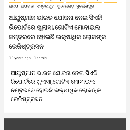
ରାଜ୍ୟ
ରାୟଗଡ଼ା
ସମ୍ବଲପୁର
ସୁନ୍ଦରଗଡ଼
ସୁବର୍ଣ୍ଣପୁର
ଆୟୁଷ୍ମାନ ଭାରତ ଯୋଜନା ନେଇ ସିଏଜି
ରିପୋର୍ଟରେ ଖୁଲାସା,ଗୋଟିଏ ମୋବାଇଲ
ନମ୍ବରରେ ହୋଇଛି ଲକ୍ଷାଧିକ ଲୋକଙ୍କ
ରେଜିଷ୍ଟ୍ରସନ
3 years ago
admin
ଆୟୁଷ୍ମାନ ଭାରତ ଯୋଜନା ନେଇ ସିଏଜି
ରିପୋର୍ଟରେ ଖୁଲାସା,ଗୋଟିଏ ମୋବାଇଲ
ନମ୍ବରରେ ହୋଇଛି ଲକ୍ଷାଧିକ ଲୋକଙ୍କ
ରେଜିଷ୍ଟ୍ରସନ