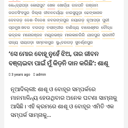
କେନ୍ଦ୍ରାପଡ଼ା
କୋରାପୁଟ
ଖେଳ
ଖୋର୍ଦ୍ଧା
ଗଜପତି
ଗଞ୍ଜାମ
ଜଗତସିଂହପୁର
ଜିଲ୍ଲା
ଜୀବନଚର୍ଯ୍ୟା
ଝାରସୁଗୁଡ଼ା
ଢେଙ୍କାନାଳ
ଦେବଗଡ଼
ଦେଶ- ବିଦେଶ
ନବରଙ୍ଗପୁର
ନୟାଗଡ଼
ନୂଆପଡ଼ା
ପୁରୀ
ପ୍ରମୁଖ ଖବର
ବରଗଡ଼
ବଲାଙ୍ଗୀର
ବାଣିଜ୍ୟ
ବାଲେଶ୍ଵର
ବୌଦ୍ଧ
ଭଦ୍ରକ
ମନୋରଞ୍ଜନ
ମୟୂରଭଞ୍ଜ
ମାଲକାନଗିରି
ଯାଜପୁର
ରାଜନୀତି
ରାଜ୍ୟ
ରାୟଗଡ଼ା
ସମ୍ବଲପୁର
ସୁନ୍ଦରଗଡ଼
ସୁବର୍ଣ୍ଣପୁର
‘ସେ ମୋର ‌ବୋହୂ ନୁହେଁ ଝିଅ, ତାର ଜୀବନ
ବଞ୍ଚାଇବା ପାଇଁ ମୁଁ କିଡ଼ନି ଦାନ କରିଛି’: ଶାଶୂ
3 years ago
admin
ନୂଆଦିଲ୍ଲୀ: ଶାଶୂ ଓ ବୋହୂର ସମ୍ପର୍କରେ
ମାନମାଳିନ୍ୟ ହେଉଥିବାର ଅନେକ ଘଟଣା ସାମ୍ନାକୁ
ଆସିଛି। ଏହି କ୍ରମରେ ଶାଶୂ ଓ ବୋହୂର ଏମିତି ଏକ
ସମ୍ପର୍କ ସାମ୍ନାକୁ...