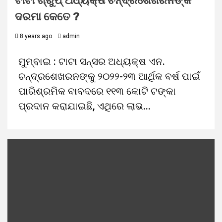
ଟାଟା ଗ୍ରୁପ୍ ଅଧ୍ୟକ୍ଷ ଚନ୍ଦ୍ରଶେଖରନଙ୍କ
ଦରମା କେତେ ?
8 years ago
admin
ମୁମ୍ବାଇ : ଟାଟା ସନ୍ସର ଅଧ୍ୟକ୍ଷ ଏନ.
ଚନ୍ଦ୍ରଶେଖରନଙ୍କୁ ୨୦୨୨-୨୩ ଆର୍ଥିକ ବର୍ଷ ପାଇଁ
ପାରିଶ୍ରମିକ ବାବଦରେ ୧୧୩ କୋଟି ଟଙ୍କା
ପ୍ରଦାନ କରାଯାଇଛି, ଏଥିରେ ଲାଭ...