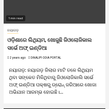
1 min read
ନୟାଗଡ଼
ଓଡ଼ିଶାରେ ଲିଥିୟମ, ଖୋଜୁଛି ଜିଓଲୋଜିକାଲ
ସର୍ଭେ ଅଫ୍‌ ଇଣ୍ଡିଆ
2 years ago
DINALIPI ODIA PORTAL
ନୟାଗଡ଼: ନୟାଗଡ଼ ଜିଲାର ମାଟି ତଳେ ଲିଥିୟମ
ଥିବା ସଙ୍କେତ ମିଳିଥିବାରୁ ଜିଓଲୋଜିକାଲି ସର୍ଭେ
ଅଫ୍‌ ଇଣ୍ଡିଆ ପକ୍ଷରୁ ଡ୍ରୋନ୍‌ ଜରିଆରେ ଖୋଜା
ଅଭିଯାନ ଆରମ୍ଭ ହୋଇଛି।...