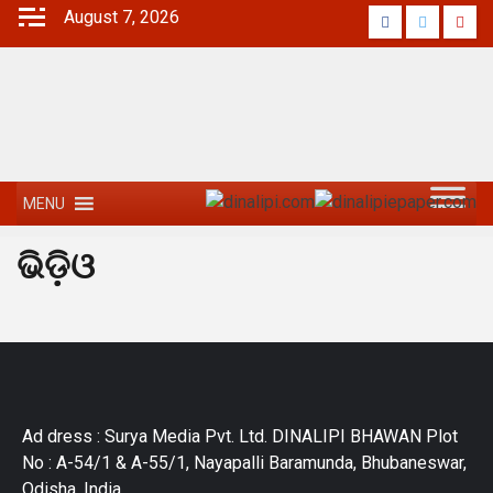
August 7, 2026
MENU
ଭିଡ଼ିଓ
Ad dress : Surya Media Pvt. Ltd. DINALIPI BHAWAN Plot
No : A-54/1 & A-55/1, Nayapalli Baramunda, Bhubaneswar,
Odisha, India.