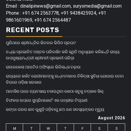
Email : dinalipinews@gmail.com, suryomedia@gmail.com
Phone : +91 674 2563778, +91 9438425924, +91
9861601969, +91 674 2564487
RECENT POSTS
ପୁଣିଥରେ ଶ୍ରୀମନ୍ଦିର ଭିତରର ଭିଡିଓ ପ୍ରଘଟ
ବନ୍ୟା ପ୍ରଭାବିତ ଅଞ୍ଚଳ ପରିଦର୍ଶନ କରି ସ୍ଥିତି ଅନୁଧ୍ୟାନ କରିଛନ୍ତି ରାଜ୍ୟ
ଉପମୁଖ୍ୟମନ୍ତ୍ରୀ ଶ୍ରୀମତୀ ପ୍ରଭାତୀ ପରିଡ଼ା
ରାଉରକେଲା ଆରଟିଓ ଅଫିସ୍‌ରେ ଭିଜିଲାନ୍ସ ଚଢ଼ାଉ
ରାଜ୍ୟରେ କର୍କଟ ରୋଗୀମାନଙ୍କୁ ଉନ୍ନତମାନର ଚିକିତ୍ସା ସୁବିଧା ଯୋଗାଇ ଦେବା
ଦିଗରେ ଓଡ଼ିଶା ସରକାର
ଆବାସିକ ଘରେ ବ୍ୟବସାୟ ଚଳାଇଥିବା କୋଠା ସବୁକୁ ତତ୍କାଳ ସିଲ୍‌
ବିଫଳତା ଉପରେ ସୁପ୍ରିମକୋର୍ଟ ଏକ ଗମ୍ଭୀର ଟିପ୍ପଣୀ
ଭଙ୍ଗା ଘରର ଛାତ ଭୁଶୁଡ଼ି ପଡ଼ିବାରୁ ଛଅ ଜଣ ସଦସ୍ୟଙ୍କର ମୃତ୍ୟୁ
August 2026
M
T
W
T
F
S
S