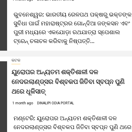
ଭୁବନେଶ୍ୱର: ଭାରତୀୟ ରେଳପଥ ପକ୍ଷରୁ ଭକ୍ତଙ୍କ
ସୁବିଧା ପାଇଁ ମହାରାଷ୍ଟ୍ରର ଗୋନ୍ଦିଆ ଜଙ୍କସନ ଏବଂ
ପୁରୀ ମଧ୍ୟରେ ଏକଯୋଡ଼ା ରଥଯାତ୍ରା ସ୍ପେଶାଲ
ଟ୍ରେନ୍ ଚଳାଚଳ କରିବାକୁ ନିଷ୍ପତ୍ତି...
କଟକ
ୟୁରୋପର ଅନ୍ୟତମ ଶକ୍ତିଶାଳୀ ଦଳ
ନେଦରଲାଣ୍ଡ୍‌ସର ବିଶ୍ବକପ ଜିତିବା ସ୍ବପ୍ନ ପୁଣି
ଥରେ ଧୂଳିସାତ୍‌
1 month ago
DINALIPI ODIA PORTAL
ମଣ୍ଟେରି: ୟୁରୋପର ଅନ୍ୟତମ ଶକ୍ତିଶାଳୀ ଦଳ
ନେଦରଲାଣ୍ଡ୍‌ସର ବିଶ୍ବକପ ଜିତିବା ସ୍ବପ୍ନ ପୁଣି ଥରେ