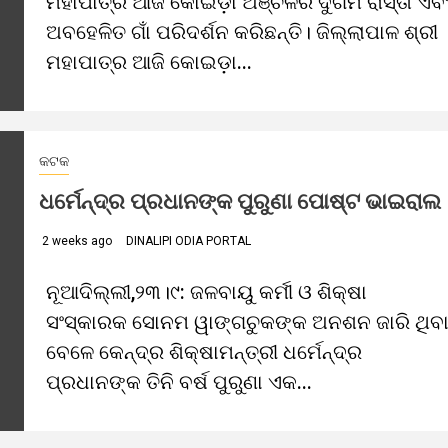
ମହାପାତ୍ର ଆଜି କୋଇଡ଼ା ଅଞ୍ଚଳର ଦୁର୍ଗମ ରାସ୍ତା ଏବ
ଅବହେଳିତ ଗାଁ ପରିଦର୍ଶନ କରିଛନ୍ତି। ଜିଲ୍ଲାପାଳ ଶ୍ରୀ
ମହାପାତ୍ର ଆଜି କୋଇଡ଼ା...
କଟକ
ଧର୍ମେନ୍ଦ୍ର ପ୍ରଧାନଙ୍କ ପୁରୁଣା ପୋଷ୍ଟ ଭାଇରାଲ
2 weeks ago
DINALIPI ODIA PORTAL
ନୂଆଦିଲ୍ଲୀ,୨୩।୯: ଜଳବାୟୁ କର୍ମୀ ଓ ଶିକ୍ଷା
ସଂସ୍କାରକ ସୋନମ ୱାଙ୍ଗଚୁକଙ୍କ ଅନଶନ ଜାରି ଥିବ
ବେଳେ କେନ୍ଦ୍ର ଶିକ୍ଷାମନ୍ତ୍ରୀ ଧର୍ମେନ୍ଦ୍ର
ପ୍ରଧାନଙ୍କ ତିନି ବର୍ଷ ପୁରୁଣା ଏକ...