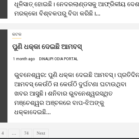
ଧୂଳିସାତ୍‌ ହୋଇଛି। ନେଦରଲାଣ୍ଡସକୁ ଆଫ୍ରିକୀୟ ଦେ
ମରକ୍କୋ ବିଶ୍ବକପରୁ ବିଦା କରିଛି।...
କଟକ
ପୁଣି ଧକ୍କା ଦେଇଛି ଆମବସ୍‌
1 month ago
DINALIPI ODIA PORTAL
ଭୁବନେଶ୍ୱର: ପୁଣି ଧକ୍କା ଦେଇଛି ଆମବସ୍‌। ପ୍ରତିଦି
ଆମବସ୍‌ କେଉଁଠି ନା କେଉଁଠି ଦୁର୍ଘଟଣା ଘଟାଉଥିବା
ଖବର ଆସୁଛି। ଶନିବାର ଭୁବନେଶ୍ୱରସ୍ଥିତ
ମଞ୍ଚେଶ୍ୱର ଅଞ୍ଚଳରେ ବାପ-ଝିଅଙ୍କୁ
ଧକ୍କାଦେଇଛି...
4
…
74
Next