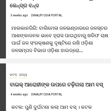
କେନ୍ଦ୍ର ବନ୍ଦ
3 weeks ago
DINALIPI ODIA PORTAL
ମାଲକାନଗିରି: ବାଲିମେଳା ଜଳଭଣ୍ଡାରରେ ଜଳସ୍ତର
ଆଶଙ୍କାଜନକ ଭାବେ ହ୍ରାସ ପାଇଥିବାରୁ ଖରିଫ ଚାଷ
ପାଇଁ ଜଳ ସଂରକ୍ଷଣକୁ ଦୃଷ୍ଟିରେ ରଖି ଓଡ଼ିଶା
ଜଳସମ୍ପଦ ବିଭାଗ ଓଡ଼ିଶା ହାଇଡ୍ରୋ...
କଟକ
ରାଜ୍ୟ
ବାଇକ୍‌ ଆରୋହୀଙ୍କ ଉପରେ ଚଢ଼ିଗଲା ଆମ ବସ୍‌
4 weeks ago
DINALIPI ODIA PORTAL
କଟକ: ପୁଣି ଦୁର୍ଘଟଣା କଲା ଆମ ବସ୍ । କଟକ