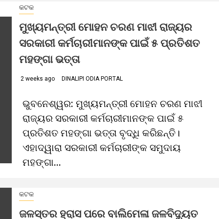
କଟକ
ମୁଖ୍ୟମନ୍ତ୍ରୀ ମୋହନ ଚରଣ ମାଝୀ ରାଜ୍ୟର
ସରକାରୀ କର୍ମଚାରୀମାନଙ୍କ ପାଇଁ ୫ ପ୍ରତିଶତ
ମହଙ୍ଗା ଭତ୍ତା
2 weeks ago
DINALIPI ODIA PORTAL
ଭୁବନେଶ୍ୱର: ମୁଖ୍ୟମନ୍ତ୍ରୀ ମୋହନ ଚରଣ ମାଝୀ
ରାଜ୍ୟର ସରକାରୀ କର୍ମଚାରୀମାନଙ୍କ ପାଇଁ ୫
ପ୍ରତିଶତ ମହଙ୍ଗା ଭତ୍ତା ବୃଦ୍ଧି କରିଛନ୍ତି।
ଏହାଦ୍ୱାରା ସରକାରୀ କର୍ମଚାରୀଙ୍କ ସମୁଦାୟ
ମହଙ୍ଗା...
କଟକ
ଜଳସ୍ତର ହ୍ରାସ ପରେ ବାଲିମେଳା ଜଳବିଦ୍ୟୁତ