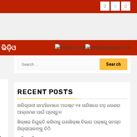
Facebook
Twitter
Yout
ଭିଡ଼ିଓ
Search
for:
RECENT POSTS
ଖଲିସ୍ତାନୀ ସମର୍ଥକମାନେ ଅଗଷ୍ଟ ୧୫ ତାରିଖରେ ବଡ଼ ଧରଣର
ଆକ୍ରମଣ ପାଇଁ ପ୍ରସ୍ତୁତ
ଶିକ୍ଷକ ନିଯୁକ୍ତି କରିବାକୁ ଗଣଶିକ୍ଷା ବିଭାଗ ପକ୍ଷରୁ ସମସ୍ତ
ଜିଲ୍ଲାପାଳଙ୍କୁ ଚିଠି