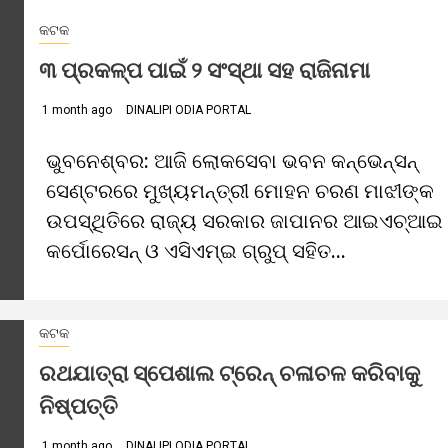
କଟକ
୩ ପ୍ରକଳ୍ପ ପାଇଁ ୨ ସଂସ୍ଥା ସହ ରାଜିନାମା
1 month ago
DINALIPI ODIA PORTAL
ଭୁବନେଶ୍ବର: ଆଜି ଲୋକସେବା ଭବନ କନ୍‌ଭେନ୍‌ସନ୍
ସେଣ୍ଟରରେ ମୁଖ୍ୟମନ୍ତ୍ରୀ ମୋହନ ଚରଣ ମାଝୀଙ୍କ
ଉପସ୍ଥିତିରେ ରାଜ୍ୟ ସରକାର ଜାପାନର ଆଇଏଚ୍‌ଆଇ
କର୍ପୋରେସନ୍‌ ଓ ଏସିଏମ୍‌ଇ ଗ୍ରୁପ୍‌ ସହିତ...
କଟକ
ରଥଯାତ୍ରା ସ୍ପେଶାଲ ଟ୍ରେନ୍ ଚଳାଚଳ କରିବାକୁ
ନିଷ୍ପତ୍ତି
1 month ago
DINALIPI ODIA PORTAL