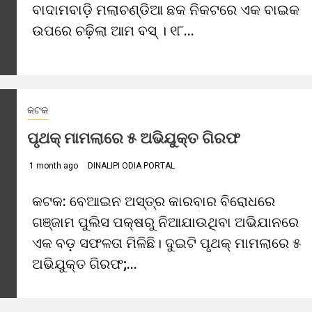
ବାଦାମବାଡ଼ି ମଲାଚଣ୍ଡିଆ ଛକ ନିକଟରେ ଏକ ବାଇକ
ଉପରେ ଚଢ଼ିଲା ଆମ ବସ୍ । ୧୮...
କଟକ
ପୃଥକ୍ ମାମଲାରେ ୫ ଅଭିଯୁକ୍ତ ଗିରଫ
1 month ago
DINALIPI ODIA PORTAL
କଟକ: ବେଆଇନ ଅସ୍ତ୍ର କାରବାର ବିରୋଧରେ
ଗଞ୍ଜାମ ପୁଲିସ ପକ୍ଷରୁ ନିଆଯାଉଥିବା ଅଭିଯାନରେ
ଏକ ବଡ଼ ସଫଳତା ମିଳିଛି। ଦୁଇଟି ପୃଥକ୍ ମାମଲାରେ ୫
ଅଭିଯୁକ୍ତ ଗିରଫ;...