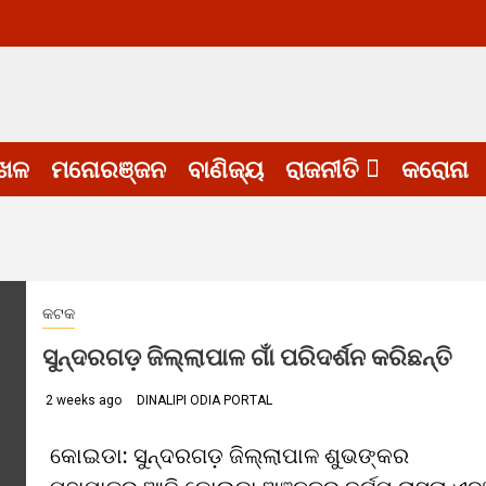
େଳ
ମନୋରଞ୍ଜନ
ବାଣିଜ୍ୟ
ରାଜନୀତି
କରୋନା
କଟକ
ସୁନ୍ଦରଗଡ଼ ଜିଲ୍ଲାପାଳ ଗାଁ ପରିଦର୍ଶନ କରିଛନ୍ତି
2 weeks ago
DINALIPI ODIA PORTAL
କୋଇଡା: ସୁନ୍ଦରଗଡ଼ ଜିଲ୍ଲାପାଳ ଶୁଭଙ୍କର