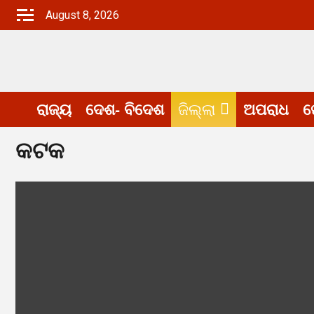
Skip
August 8, 2026
to
content
ରାଜ୍ୟ
ଦେଶ- ବିଦେଶ
ଅପରାଧ
ଖ
ଜିଲ୍ଲା
କଟକ