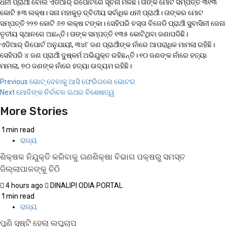
ଧନୀ ପ୍ରାର୍ଥୀ ବୋଲି ଏଡିଆର୍‌ ରିପୋର୍ଟରେ ସୂଚନା ମିଳିଛି। ତାଙ୍କ ମୋଟ ସମ୍ପତ୍ତି ୩୧୩
କୋଟି ୫୩ ଲକ୍ଷ। ସନା ମହାକୁଡ଼ ଦ୍ବିତୀୟ ସର୍ବାଧିକ ଧନୀ ପ୍ରାର୍ଥୀ। ତାଙ୍କର ମୋଟ
ସମ୍ପତ୍ତି ୨୨୭ କୋଟି ୬୭ ଲକ୍ଷ ଟଙ୍କା। ସେହିପରି ବସ୍ତା ବିଜେଡି ପ୍ରାର୍ଥୀ ସୁବାସିନୀ ଜେନା
ତୃତୀୟ ସ୍ଥାନରେ ଅଛନ୍ତି। ତାଙ୍କ ସମ୍ପତ୍ତି ୧୩୫ କୋଟିଥିବା ଜଣାପଡିଛି।
ଏଡିଆର୍‌ ରିପୋର୍ଟ ଅନୁଯାୟୀ, ୩୪୮ ଜଣ ପ୍ରାର୍ଥୀଙ୍କ ନାଁରେ ଆପରାଧିକ ମାମଲା ରହିଛି।
ସେହିପରି ୪ ଜଣ ପ୍ରାର୍ଥୀ ଦୁଷ୍କର୍ମ ଅଭିଯୁକ୍ତ ରହିଛନ୍ତି। ୧୦ ଜଣଙ୍କ ନାଁରେ ହତ୍ୟା
ମାମଲା, ୭୦ ଜଣଙ୍କ ନାଁରେ ହତ୍ୟା ଉଦ୍ୟମ ରହିଛି।
Previous
ଭୋଟ୍‌ ଦେବାକୁ ଆସି ଫେରିଗଲେ ଭୋଟର
Next
ମୋଦିଙ୍କ ନିର୍ବାଚନ ରଥର ବିଶେଷତ୍ୱ
More Stories
1 min read
ରାଜ୍ୟ
ଶିକ୍ଷକ ନିଯୁକ୍ତି କରିବାକୁ ଗଣଶିକ୍ଷା ବିଭାଗ ପକ୍ଷରୁ ସମସ୍ତ
ଜିଲ୍ଲାପାଳଙ୍କୁ ଚିଠି
4 hours ago
DINALIPI ODIA PORTAL
1 min read
ରାଜ୍ୟ
ପୁଣି ସୃଷ୍ଟି ହେଲା ଲଘୁଚାପ