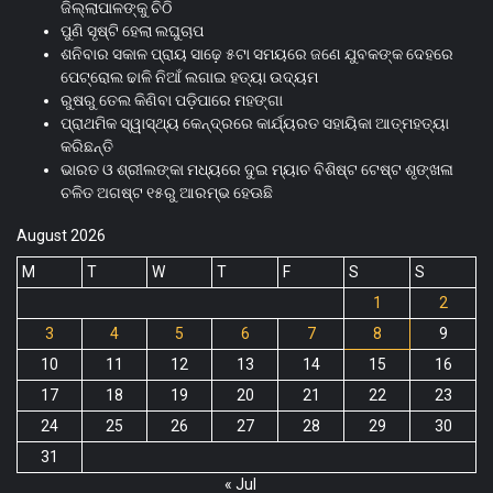
ଜିଲ୍ଲାପାଳଙ୍କୁ ଚିଠି
ପୁଣି ସୃଷ୍ଟି ହେଲା ଲଘୁଚାପ
ଶନିବାର ସକାଳ ପ୍ରାୟ ସାଢ଼େ ୫ଟା ସମୟରେ ଜଣେ ଯୁବକଙ୍କ ଦେହରେ
ପେଟ୍ରୋଲ ଢାଳି ନିଆଁ ଲଗାଇ ହତ୍ୟା ଉଦ୍ୟମ
ରୁଷରୁ ତେଲ କିଣିବା ପଡ଼ିପାରେ ମହଙ୍ଗା
ପ୍ରାଥମିକ ସ୍ୱାସ୍ଥ୍ୟ କେନ୍ଦ୍ରରେ କାର୍ଯ୍ୟରତ ସହାୟିକା ଆତ୍ମହତ୍ୟା
କରିଛନ୍ତି
ଭାରତ ଓ ଶ୍ରୀଲଙ୍କା ମଧ୍ୟରେ ଦୁଇ ମ୍ୟାଚ ବିଶିଷ୍ଟ ଟେଷ୍ଟ ଶୃଙ୍ଖଳା
ଚଳିତ ଅଗଷ୍ଟ ୧୫ରୁ ଆରମ୍ଭ ହେଊଛି
August 2026
M
T
W
T
F
S
S
1
2
3
4
5
6
7
8
9
10
11
12
13
14
15
16
17
18
19
20
21
22
23
24
25
26
27
28
29
30
31
« Jul