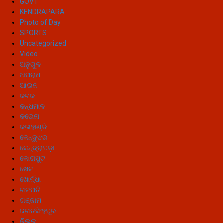
GOVT
KENDRAPARA
Photo of Day
SPORTS
Uncategorized
Video
ଅନୁଗୁଳ
ଅପରାଧ
ଆଇନ
କଟକ
କନ୍ଧମାଳ
କରୋନା
କଳାହାଣ୍ଡି
କେନ୍ଦୁଝର
କେନ୍ଦ୍ରାପଡ଼ା
କୋରାପୁଟ
ଖେଳ
ଖୋର୍ଦ୍ଧା
ଗଜପତି
ଗଞ୍ଜାମ
ଜଗତସିଂହପୁର
ଜିଲ୍ଲା