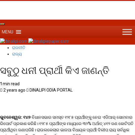
MENU
ରାଜନୀତି
ରାଜ୍ୟ
ସବୁଠୁ ଧନୀ ପ୍ରାର୍ଥୀ କିଏ ଜାଣନ୍ତି
1 min read
2 years ago
DINALIPI ODIA PORTAL
ଭୁବନେଶ୍ୱର:
୧୪୭
ବିଧାନସଭାର ସମସ୍ତ ୧୨୮୫ ପ୍ରାର୍ଥୀଙ୍କୁ ନେଇ ଏଡିଆର୍‌ ସୋମବାର
ରିପୋର୍ଟ ପ୍ରକାଶ କରିଛି। ୧୨୮୫ ପ୍ରାର୍ଥୀଙ୍କ ମଧ୍ୟରେ ୩୨% ଅର୍ଥାତ୍‌ ୪୧୨ ଜଣ କୋଟିପତି
ପ୍ରାର୍ଥୀଥିବା ଜଣାପଡିଛି। ରାଉଲକେଲାର ଭାଜପା ବିଧାୟକ ପ୍ରାର୍ଥୀ ଦିଲୀପ ରାୟ ସର୍ବାଧିକ