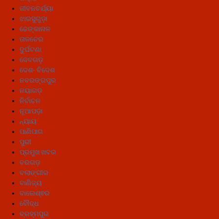
ଜୀବନଚର୍ଯ୍ୟା
ଝାରସୁଗୁଡ଼ା
ଢେଙ୍କାନାଳ
ତାଳଚେର
ଦୁର୍ଘଟଣା
ଦେବଗଡ଼
ଦେଶ- ବିଦେଶ
ନବରଙ୍ଗପୁର
ନୟାଗଡ଼
ନିର୍ବାଚନ
ନୂଆପଡ଼ା
ନ୍ୟାୟ
ପାଣିପାଗ
ପୁରୀ
ପ୍ରମୁଖ ଖବର
ବରଗଡ଼
ବଲାଙ୍ଗୀର
ବାଣିଜ୍ୟ
ବାଲେଶ୍ଵର
ବୌଦ୍ଧ
ବ୍ରହ୍ମପୁର