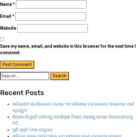
Name
*
Email
*
Website
Save my name, email, and website in this browser for the next time I
comment.
Recent Posts
ଖଲିସ୍ତାନୀ ସମର୍ଥକମାନେ ଅଗଷ୍ଟ ୧୫ ତାରିଖରେ ବଡ଼ ଧରଣର ଆକ୍ରମଣ ପାଇଁ
ପ୍ରସ୍ତୁତ
ଶିକ୍ଷକ ନିଯୁକ୍ତି କରିବାକୁ ଗଣଶିକ୍ଷା ବିଭାଗ ପକ୍ଷରୁ ସମସ୍ତ ଜିଲ୍ଲାପାଳଙ୍କୁ
ଚିଠି
ପୁଣି ସୃଷ୍ଟି ହେଲା ଲଘୁଚାପ
ଶନିବାର ସକାଳ ପ୍ରାୟ ସାଢ଼େ ୫ଟା ସମୟରେ ଜଣେ ଯୁବକଙ୍କ ଦେହରେ