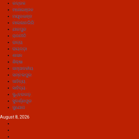
ଭଦ୍ରକ
ମନୋରଞ୍ଜନ
ମୟୂରଭଞ୍ଜ
ମାଲକାନଗିରି
ଯାଜପୁର
ରାଜନୀତି
ରାଜ୍ୟ
ରାୟଗଡ଼ା
ଶାସନ
ଶିକ୍ଷା
ସମ୍ପାଦକୀୟ
ସମ୍ବଲପୁର
ସାହିତ୍ୟ
ସାହିତ୍ୟ
ସୁନ୍ଦରଗଡ଼
ସୁବର୍ଣ୍ଣପୁର
ସୁଯୋଗ
August 8, 2026