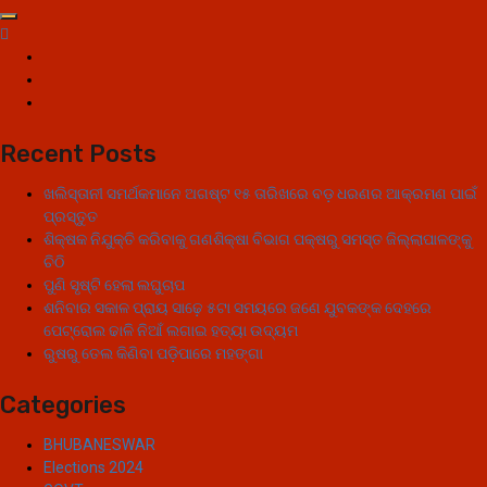
Recent Posts
ଖଲିସ୍ତାନୀ ସମର୍ଥକମାନେ ଅଗଷ୍ଟ ୧୫ ତାରିଖରେ ବଡ଼ ଧରଣର ଆକ୍ରମଣ ପାଇଁ
ପ୍ରସ୍ତୁତ
ଶିକ୍ଷକ ନିଯୁକ୍ତି କରିବାକୁ ଗଣଶିକ୍ଷା ବିଭାଗ ପକ୍ଷରୁ ସମସ୍ତ ଜିଲ୍ଲାପାଳଙ୍କୁ
ଚିଠି
ପୁଣି ସୃଷ୍ଟି ହେଲା ଲଘୁଚାପ
ଶନିବାର ସକାଳ ପ୍ରାୟ ସାଢ଼େ ୫ଟା ସମୟରେ ଜଣେ ଯୁବକଙ୍କ ଦେହରେ
ପେଟ୍ରୋଲ ଢାଳି ନିଆଁ ଲଗାଇ ହତ୍ୟା ଉଦ୍ୟମ
ରୁଷରୁ ତେଲ କିଣିବା ପଡ଼ିପାରେ ମହଙ୍ଗା
Categories
BHUBANESWAR
Elections 2024