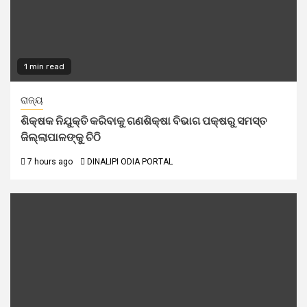
1 min read
ରାଜ୍ୟ
ଶିକ୍ଷକ ନିଯୁକ୍ତି କରିବାକୁ ଗଣଶିକ୍ଷା ବିଭାଗ ପକ୍ଷରୁ ସମସ୍ତ
ଜିଲ୍ଲାପାଳଙ୍କୁ ଚିଠି
7 hours ago
DINALIPI ODIA PORTAL