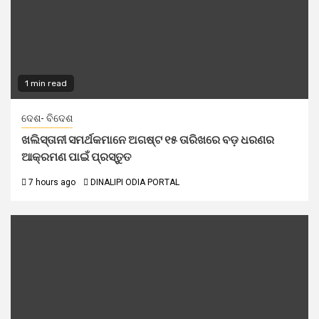
1 min read
ଦେଶ- ବିଦେଶ
ଖଲିସ୍ତାନୀ ସମର୍ଥକମାନେ ଅଗଷ୍ଟ ୧୫ ତାରିଖରେ ବଡ଼ ଧରଣର
ଆକ୍ରମଣ ପାଇଁ ପ୍ରସ୍ତୁତ
7 hours ago
DINALIPI ODIA PORTAL