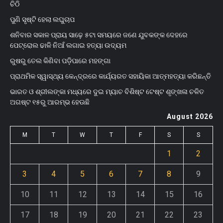
ଚିଠି
ପୁଣି ସୃଷ୍ଟି ହେଲା ଲଘୁଚାପ
ଶନିବାର ସକାଳ ପ୍ରାୟ ସାଢ଼େ ୫ଟା ସମୟରେ ଜଣେ ଯୁବକଙ୍କ ଦେହରେ
ପେଟ୍ରୋଲ ଢାଳି ନିଆଁ ଲଗାଇ ହତ୍ୟା ଉଦ୍ୟମ
ରୁଷରୁ ତେଲ କିଣିବା ପଡ଼ିପାରେ ମହଙ୍ଗା
ପ୍ରାଥମିକ ସ୍ୱାସ୍ଥ୍ୟ କେନ୍ଦ୍ରରେ କାର୍ଯ୍ୟରତ ସହାୟିକା ଆତ୍ମହତ୍ୟା କରିଛନ୍ତି
ଭାରତ ଓ ଶ୍ରୀଲଙ୍କା ମଧ୍ୟରେ ଦୁଇ ମ୍ୟାଚ ବିଶିଷ୍ଟ ଟେଷ୍ଟ ଶୃଙ୍ଖଳା ଚଳିତ
ଅଗଷ୍ଟ ୧୫ରୁ ଆରମ୍ଭ ହେଊଛି
August 2026
M
T
W
T
F
S
S
1
2
3
4
5
6
7
8
9
10
11
12
13
14
15
16
17
18
19
20
21
22
23