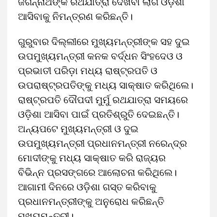
ଜଗନ୍ନାଥଙ୍କ ରଥଯାତ୍ରା ଦେଖିବା ଲାଗି ଓଡ଼ିଶା
ଆସିବାକୁ ନିମନ୍ତ୍ରଣ କରିଛନ୍ତି।
ଗୁରୁବାର ଦିଲ୍ଲୀରେ ମୁଖ୍ୟମନ୍ତ୍ରୀଙ୍କ ସହ ଦୁଇ
ଉପମୁଖ୍ୟମନ୍ତ୍ରୀ କନକ ବର୍ଦ୍ଧନ ସିଂହଦେଓ ଓ
ପ୍ରଭାତୀ ପରିଡ଼ା ମଧ୍ୟ ରାଷ୍ଟ୍ରପତି ଓ
ଉପରାଷ୍ଟ୍ରପତିଙ୍କୁ ମଧ୍ୟ ସାକ୍ଷାତ କରିଥିଲେ।
ରାଷ୍ଟ୍ରପତି ଦୌପଦୀ ମୁର୍ମୁ ରଥଯାତ୍ରା ସମୟରେ
ଓଡ଼ିଶା ଆସିବା ପାଇଁ ପ୍ରତିଶ୍ରୁତି ଦେଇଛନ୍ତି।
ଅନ୍ୟପଟେ ମୁଖ୍ୟମନ୍ତ୍ରୀ ଓ ଦୁଇ
ଉପମୁଖ୍ୟମନ୍ତ୍ରୀ ପ୍ରଧାନମନ୍ତ୍ରୀ ନରେନ୍ଦ୍ର
ମୋଦୀଙ୍କୁ ମଧ୍ୟ ସାକ୍ଷାତ କରି ରାଜ୍ୟର
ବିଭିନ୍ନ ପ୍ରସଙ୍ଗରେ ଆଲୋଚନା କରିଥିଲେ।
ଆଗାମୀ ଦିନରେ ଓଡ଼ିଶା ଗସ୍ତ କରିବାକୁ
ପ୍ରଧାନମନ୍ତ୍ରୀଙ୍କୁ ଅନୁରୋଧ କରିଛନ୍ତି
ମୁଖ୍ୟମନ୍ତ୍ରୀ।