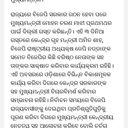
ରାଜ୍ୟରେ ବିଜେପି ସରକାର ଗଠନ ହେବା ପରେ
ମୁଖ୍ୟମନ୍ତ୍ରୀ ମୋହନ ଚରଣ ମାଝୀ ପ୍ରଥମଥର
ପାଇଁ ଦିଲ୍ଲୀ ଗସ୍ତ କରିଛନ୍ତି। ଏହି ୩ ଦିନିଆ
ଗସ୍ତରେ କେନ୍ଦ୍ର ଗୃହ ମନ୍ତ୍ରୀ ଅମିତ ଶାହ,
ବିଜେପି ରାଷ୍ଟ୍ରୀୟ ଅଧ୍ୟକ୍ଷ ଜେପି ନଡ୍ଡାଙ୍କ
ସମେତ ବିଜେପିର କିଛି ବରିଷ୍ଠ ନେତାଙ୍କ ସହ
ତାଙ୍କର ସାକ୍ଷାତ କରିବାର କାର୍ଯ୍ୟକ୍ରମ ରହିଛି।
ଏହି ଅବସରରେ ଓଡ଼ିଶାରେ ବିଭିନ୍ନ ବିକାଶମୂଳକ
କାର୍ଯ୍ୟ କରିବା ଦିଗରେ କେନ୍ଦ୍ର ସରକାରଙ୍କ
ସହ ମୁଖ୍ୟମନ୍ତ୍ରୀ ବିଚାରବିମର୍ଶ କରିବାର
ସମ୍ଭାବନା ରହିଛି। ନିର୍ବାଚନ ସମୟରେ ବିଜେପି
ରାଜ୍ୟବାସୀଙ୍କୁ ଦେଇଥିବା ପ୍ରତିଶ୍ରୁତିଗୁଡ଼ିକୁ
ପୂରଣ କରିବା ଦିଗରେ ମୁଖ୍ୟମନ୍ତ୍ରୀ କେନ୍ଦ୍ରୀୟ
ନେତୃତ୍ୱ ସହ ଆଲୋଚନା କରିବେ ବୋଲି ଚର୍ଚ୍ଚା