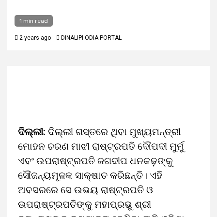
1 min read
2 years ago
DINALIPI ODIA PORTAL
ଦିଲ୍ଲୀ:
ଦିଲ୍ଲୀ ଗସ୍ତରେ ଥିବା ମୁଖ୍ୟମନ୍ତ୍ରୀ
ମୋହନ ଚରଣ ମାଝୀ ରାଷ୍ଟ୍ରପତି ଦୌପଦୀ ମୁର୍ମୁ
ଏବଂ ଉପରାଷ୍ଟ୍ରପତି ଜଗଦୀପ ଧନକଢ଼ଙ୍କୁ
ସୌଜନ୍ୟମୂଳକ ସାକ୍ଷାତ କରିଛନ୍ତି। ଏହି
ଅବସରରେ ସେ ଉଭୟ ରାଷ୍ଟ୍ରପତି ଓ
ଉପରାଷ୍ଟ୍ରପତିଙ୍କୁ ମହାପ୍ରଭୁ ଶ୍ରୀ