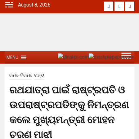
August 8, 2026
MENU
ଦେଶ- ବିଦେଶ
ରାଜ୍ୟ
ରଥଯାତ୍ରା ପାଇଁ ରାଷ୍ଟ୍ରପତି ଓ
ଉପରାଷ୍ଟ୍ରପତିଙ୍କୁ ନିମନ୍ତ୍ରଣ
କଲେ ମୁଖ୍ୟମନ୍ତ୍ରୀ ମୋହନ
ଚରଣ ମାଝୀ