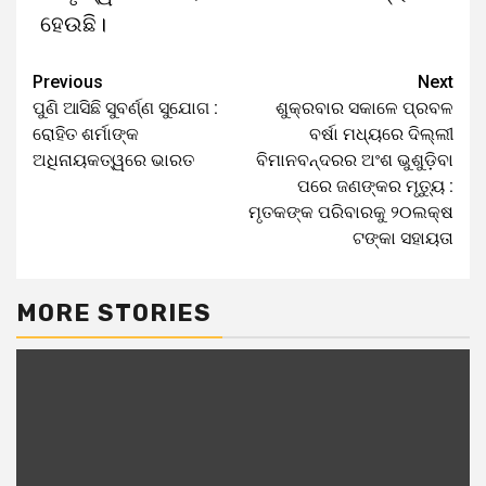
ହେଉଛି।
Previous
Next
ପୁଣି ଆସିଛି ସୁବର୍ଣ୍ଣ ସୁଯୋଗ :
ଶୁକ୍ରବାର ସକାଳେ ପ୍ରବଳ
ରୋହିତ ଶର୍ମାଙ୍କ
ବର୍ଷା ମଧ୍ୟରେ ଦିଲ୍ଲୀ
ଅଧିନାୟକତ୍ୱରେ ଭାରତ
ବିମାନବନ୍ଦରର ଅଂଶ ଭୁଶୁଡ଼ିବା
ପରେ ଜଣଙ୍କର ମୃତ୍ୟୁ :
ମୃତକଙ୍କ ପରିବାରକୁ ୨୦ଲକ୍ଷ
ଟଙ୍କା ସହାୟତା
MORE STORIES