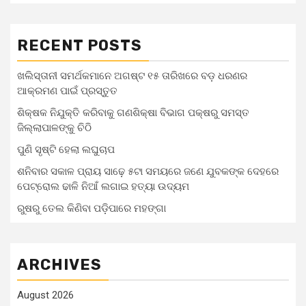
RECENT POSTS
ଖଲିସ୍ତାନୀ ସମର୍ଥକମାନେ ଅଗଷ୍ଟ ୧୫ ତାରିଖରେ ବଡ଼ ଧରଣର
ଆକ୍ରମଣ ପାଇଁ ପ୍ରସ୍ତୁତ
ଶିକ୍ଷକ ନିଯୁକ୍ତି କରିବାକୁ ଗଣଶିକ୍ଷା ବିଭାଗ ପକ୍ଷରୁ ସମସ୍ତ
ଜିଲ୍ଲାପାଳଙ୍କୁ ଚିଠି
ପୁଣି ସୃଷ୍ଟି ହେଲା ଲଘୁଚାପ
ଶନିବାର ସକାଳ ପ୍ରାୟ ସାଢ଼େ ୫ଟା ସମୟରେ ଜଣେ ଯୁବକଙ୍କ ଦେହରେ
ପେଟ୍ରୋଲ ଢାଳି ନିଆଁ ଲଗାଇ ହତ୍ୟା ଉଦ୍ୟମ
ରୁଷରୁ ତେଲ କିଣିବା ପଡ଼ିପାରେ ମହଙ୍ଗା
ARCHIVES
August 2026