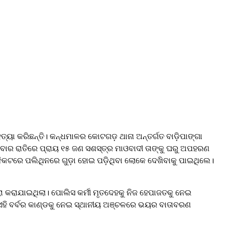
ତ୍ୟା କରିଛନ୍ତି। କନ୍ଧମାଳର କୋଟଗଡ଼ ଥାନା ଅନ୍ତର୍ଗତ ବାଡ଼ିପାଙ୍ଗା
ିବାର ରାତିରେ ପ୍ରାୟ ୧୫ ଜଣ ସଶସ୍ତ୍ର ମାଓବାଦୀ ତାଙ୍କୁ ଘରୁ ଅପହରଣ
କଟରେ ପଲିଥିନରେ ଗୁଡ଼ା ହୋଇ ପଡ଼ିଥିବା ଲୋକେ ଦେଖିବାକୁ ପାଇଥିଲେ।
 କରାଯାଇଥିଲା। ପୋଲିସ କର୍ମୀ ମୃତଦେହକୁ ନିଜ ହେପାଜତକୁ ନେଇ
 ଏହି ବର୍ବର କାଣ୍ଡକୁ ନେଇ ସ୍ଥାନୀୟ ଅଞ୍ଚଳରେ ଭୟର ବାତାବରଣ