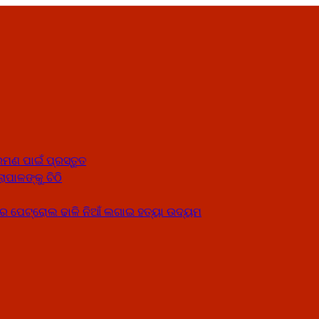
ମଣ ପାଇଁ ପ୍ରସ୍ତୁତ
ାପାଳଙ୍କୁ ଚିଠି
େ ପେଟ୍ରୋଲ ଢାଳି ନିଆଁ ଲଗାଇ ହତ୍ୟା ଉଦ୍ୟମ