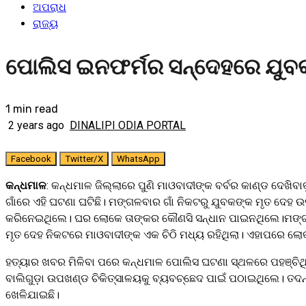
ଅପରାଧ
ରାଜ୍ୟ
ପୋଲିସ ଇନଫର୍ମର ସନ୍ଦେହରେ ଯୁବକ
1 min read
2 years ago
DINALIPI ODIA PORTAL
Facebook
Twitter/X
WhatsApp
କନ୍ଧମାଳ
: କନ୍ଧମାଳ ଜିଲ୍ଲାରେ ପୁଣି ମାଓବାଦୀଙ୍କ ବର୍ବର କାଣ୍ଡ ଦେଖି
ଗାଁରେ ଏହି ଘଟଣା ଘଟିଛି। ମଙ୍ଗଳବାର ଗାଁ ନିକଟରୁ ଯୁବକଙ୍କ ମୃତ ଦେହ 
କରିନେଇଥିଲେ। ଘର ଲୋକେ ତାଙ୍କର କୌଣସି ସନ୍ଧାନ ପାଇନଥିଲେ।ମଙ୍ଗଳବା
ମୃତ ଦେହ ନିକଟରେ ମାଓବାଦୀଙ୍କ ଏକ ଚିଠି ମଧ୍ୟ ରହିଥିଲା। ଏହାପରେ 
ହତ୍ୟାର ଖବର ମିଳିବା ପରେ କନ୍ଧମାଳ ପୋଲିସ ଘଟଣା ସ୍ଥଳରେ ପହଞ୍ଚିଥି
ବାଲିଗୁଡ଼ା ଉପଖଣ୍ଡ ଚିକିତ୍ସାଳୟକୁ ବ୍ୟବଚ୍ଛେଦ ପାଇଁ ପଠାଇଥିଲେ। ତଦ
ଖେଳିଯାଇଛି।