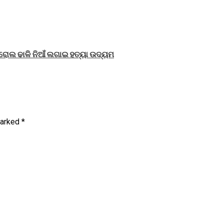
ରୋଲ ଢାଳି ନିଆଁ ଲଗାଇ ହତ୍ୟା ଉଦ୍ୟମ
marked
*