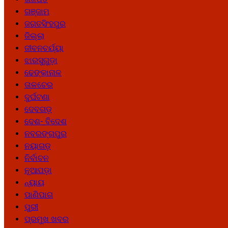
ଗଞ୍ଜାମ
ଜଗତସିଂହପୁର
ଜିଲ୍ଲା
ଜୀବନଚର୍ଯ୍ୟା
ଝାରସୁଗୁଡ଼ା
ଢେଙ୍କାନାଳ
ତାଳଚେର
ଦୁର୍ଘଟଣା
ଦେବଗଡ଼
ଦେଶ- ବିଦେଶ
ନବରଙ୍ଗପୁର
ନୟାଗଡ଼
ନିର୍ବାଚନ
ନୂଆପଡ଼ା
ନ୍ୟାୟ
ପାଣିପାଗ
ପୁରୀ
ପ୍ରମୁଖ ଖବର