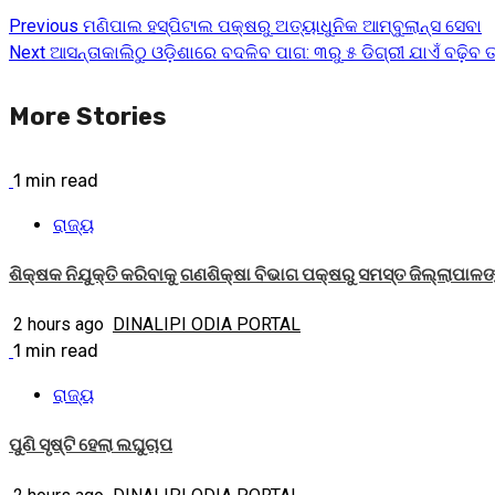
Previous
ମଣିପାଲ ହସ୍ପିଟାଲ ପକ୍ଷରୁ ଅତ୍ୟାଧୁନିକ ଆମ୍ବୁଲାନ୍ସ ସେବା
Continue
Next
ଆସନ୍ତାକାଲିଠୁ ଓଡ଼ିଶାରେ ବଦଳିବ ପାଗ: ୩ରୁ ୫ ଡିଗ୍ରୀ ଯାଏଁ ବଢ଼ିବ ତ
Reading
More Stories
1 min read
ରାଜ୍ୟ
ଶିକ୍ଷକ ନିଯୁକ୍ତି କରିବାକୁ ଗଣଶିକ୍ଷା ବିଭାଗ ପକ୍ଷରୁ ସମସ୍ତ ଜିଲ୍ଲାପାଳଙ୍କ
2 hours ago
DINALIPI ODIA PORTAL
1 min read
ରାଜ୍ୟ
ପୁଣି ସୃଷ୍ଟି ହେଲା ଲଘୁଚାପ