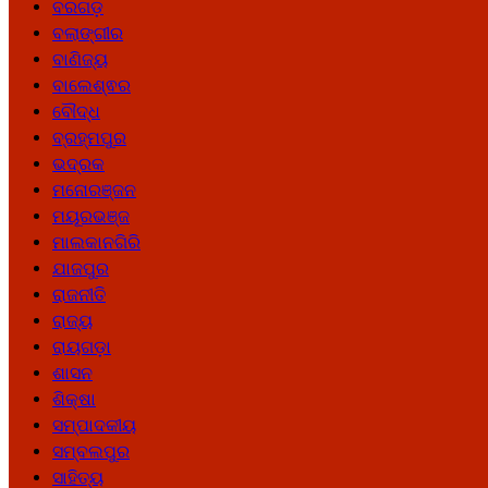
ବରଗଡ଼
ବଲାଙ୍ଗୀର
ବାଣିଜ୍ୟ
ବାଲେଶ୍ଵର
ବୌଦ୍ଧ
ବ୍ରହ୍ମପୁର
ଭଦ୍ରକ
ମନୋରଞ୍ଜନ
ମୟୂରଭଞ୍ଜ
ମାଲକାନଗିରି
ଯାଜପୁର
ରାଜନୀତି
ରାଜ୍ୟ
ରାୟଗଡ଼ା
ଶାସନ
ଶିକ୍ଷା
ସମ୍ପାଦକୀୟ
ସମ୍ବଲପୁର
ସାହିତ୍ୟ