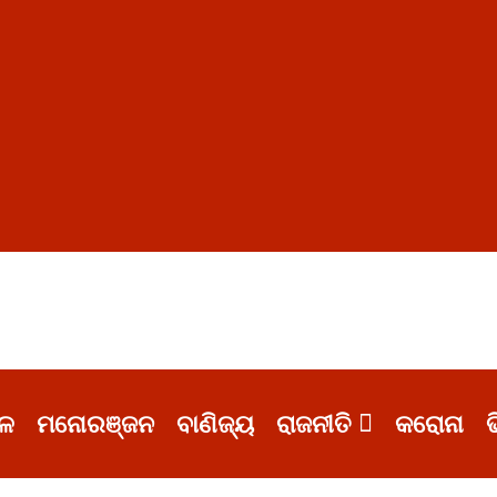
ଳ
ମନୋରଞ୍ଜନ
ବାଣିଜ୍ୟ
ରାଜନୀତି
କରୋନା
ଭ