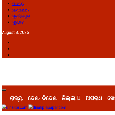
ସାହିତ୍ୟ
ସୁନ୍ଦରଗଡ଼
ସୁବର୍ଣ୍ଣପୁର
ସୁଯୋଗ
August 8, 2026
Facebook
Twitter
Youtube
Primary
Menu
ରାଜ୍ୟ
ଦେଶ- ବିଦେଶ
ଜିଲ୍ଲା
ଅପରାଧ
ଖେ