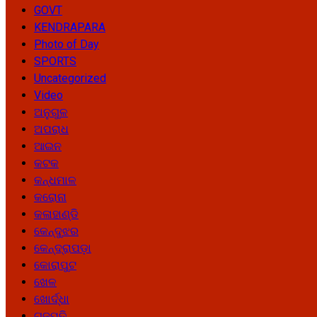
GOVT
KENDRAPARA
Photo of Day
SPORTS
Uncategorized
Video
ଅନୁଗୁଳ
ଅପରାଧ
ଆଇନ
କଟକ
କନ୍ଧମାଳ
କରୋନା
କଳାହାଣ୍ଡି
କେନ୍ଦୁଝର
କେନ୍ଦ୍ରାପଡ଼ା
କୋରାପୁଟ
ଖେଳ
ଖୋର୍ଦ୍ଧା
ଗଜପତି