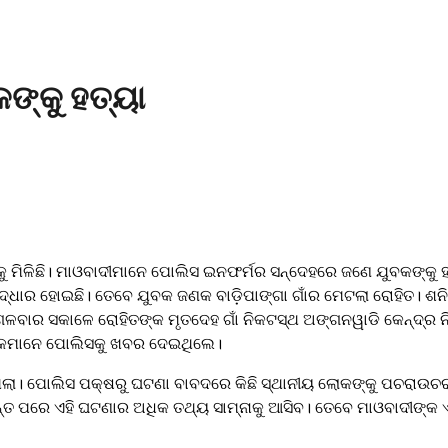
ଙ୍କୁ ହତ୍ୟା
ବାକୁ ମିଳିଛି। ମାଓବାଦୀମାନେ ପୋଲିସ ଇନଫର୍ମର ସନ୍ଦେହରେ ଜଣେ ଯୁବକଙ୍କୁ ହ
ଉଦ୍ଧାର ହୋଇଛି। ତେବେ ଯୁବକ ଜଣକ ବାଡ଼ିପାଙ୍ଗା ‌ଗାଁର ମେଟଲା ରୋହିତ। ଶନ
ର ସକାଳେ ରୋହିତଙ୍କ ମୃତଦେହ ‌ଗାଁ ନିକଟସ୍ଥ ଅଙ୍ଗନୱାଡି କେନ୍ଦ୍ର ନି
ଲୋକମାନେ ପୋଲିସକୁ ଖବର ଦେଇଥିଲେ।
ଲା। ପୋଲିସ ପକ୍ଷରୁ ଘଟଣା ବାବଦରେ କିଛି ସ୍ଥାନୀୟ ଲୋକଙ୍କୁ ପଚରାଉଚରା
ନ୍ତ ପରେ ଏହି ଘଟଣାର ଅଧିକ ତଥ୍ୟ ସାମ୍ନାକୁ ଆସିବ। ତେବେ ମାଓବାଦୀଙ୍କ