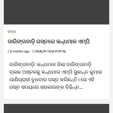
ରାଜ୍ୟ
ଦାରିଙ୍ଗବାଡ଼ି ଗସ୍ତରେ କନ୍ଧମାଳ ଏମ୍‌ପି
8 months ago
DINALIPI ODIA PORTAL
ଦାରିଙ୍ଗବାଡ଼ି: କନ୍ଧମାଳ ଜିଲା ଦାରିଙ୍ଗବାଡ଼ି
ବ୍ଲକ ଅଞ୍ଚଳକୁ କନ୍ଧମାଳ ଏମ୍‌ପି ସୁକାନ୍ତ କୁମାର
ପାଣିଗ୍ରାହୀ ବୁଧବାର ଗସ୍ତ କରିଛନ୍ତି। ସେ ଏହି
ଗସ୍ତ ସମୟରେ ସରକାରଙ୍କ ବିଭିନ୍ନ...