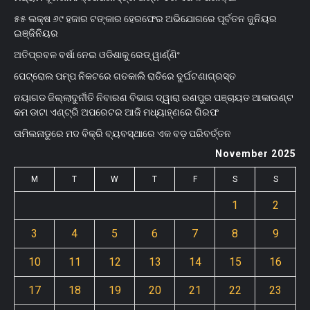
୫୫ ଲକ୍ଷ ୬୯ ହଜାର ଟଙ୍କାର ହେରଫେର ଅଭିଯୋଗରେ ପୂର୍ବତନ ଜୁନିୟର
ଇଞ୍ଜିନିୟର
ଅତିପ୍ରବଳ ବର୍ଷା ନେଇ ଓଡିଶାକୁ ରେଡ୍ ୱାର୍ଣ୍ଣିଂ
ପେଟ୍ରୋଲ ପମ୍ପ ନିକଟରେ ଗତକାଲି ରାତିରେ ଦୁର୍ଘଟଣାଗ୍ରସ୍ତ
ନୟାଗଡ ଜିଲ୍ଲାଦୁର୍ନୀତି ନିବାରଣ ବିଭାଗ ଦ୍ୱାରା ରଣପୁର ପଞ୍ଚାୟତ ଆକାଉଣ୍ଟ
କମ ଡାଟା ଏଣ୍ଟ୍ରି ଅପରେଟର ଆଜି ମଧ୍ୟାହ୍‌ଣରେ ଗିରଫ
ତାମିଲନାଡୁରେ ମଦ ବିକ୍ରି ବ୍ୟବସ୍ଥାରେ ଏକ ବଡ଼ ପରିବର୍ତ୍ତନ
November 2025
M
T
W
T
F
S
S
1
2
3
4
5
6
7
8
9
10
11
12
13
14
15
16
17
18
19
20
21
22
23