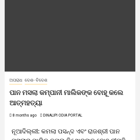
ଅପରାଧ
ଦେଶ- ବିଦେଶ
ପାନ ମସଲା କମ୍ପାନୀ ମାଲିକଙ୍କ ବୋହୂ କଲେ
ଆତ୍ମହତ୍ୟା
8 months ago
DINALIPI ODIA PORTAL
ନୂଆଦିଲ୍ଲୀ: କମଲା ପସନ୍ଦ ଏବଂ ରାଜଶ୍ରୀ ପାନ