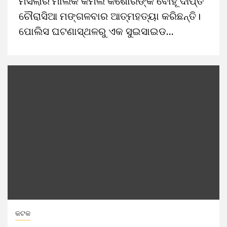
ମସଲାର ମାଲିକ କମଲ କିଶୋରଙ୍କ ବୋହୂ ଦୀପ୍ତି
ଚୌରାସିଆ ମଙ୍ଗଳବାର ଆତ୍ମହତ୍ୟା କରିଛନ୍ତି।
ପୋଲିସ ଘଟଣାସ୍ଥଳରୁ ଏକ ସୁଇସାଇଡ...
କଟକ