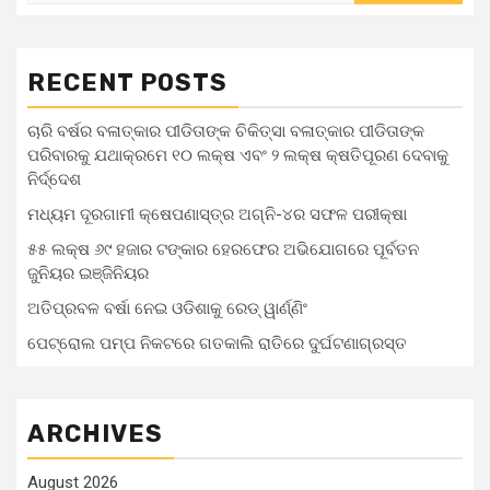
RECENT POSTS
ଚାରି ବର୍ଷର ବଳାତ୍କାର ପୀଡିତାଙ୍କ ଚିକିତ୍ସା ବଳାତ୍କାର ପୀଡିତାଙ୍କ
ପରିବାରକୁ ଯଥାକ୍ରମେ ୧୦ ଲକ୍ଷ ଏବଂ ୨ ଲକ୍ଷ କ୍ଷତିପୂରଣ ଦେବାକୁ
ନିର୍ଦ୍ଦେଶ
ମଧ୍ୟମ ଦୂରଗାମୀ କ୍ଷେପଣାସ୍ତ୍ର ଅଗ୍ନି-୪ର ସଫଳ ପରୀକ୍ଷା
୫୫ ଲକ୍ଷ ୬୯ ହଜାର ଟଙ୍କାର ହେରଫେର ଅଭିଯୋଗରେ ପୂର୍ବତନ
ଜୁନିୟର ଇଞ୍ଜିନିୟର
ଅତିପ୍ରବଳ ବର୍ଷା ନେଇ ଓଡିଶାକୁ ରେଡ୍ ୱାର୍ଣ୍ଣିଂ
ପେଟ୍ରୋଲ ପମ୍ପ ନିକଟରେ ଗତକାଲି ରାତିରେ ଦୁର୍ଘଟଣାଗ୍ରସ୍ତ
ARCHIVES
August 2026