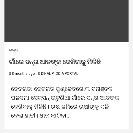
ରାଜ୍ୟ
ଗାଁରେ ଦନ୍ତା ଆତଙ୍କ ଦେଖିବାକୁ ମିଳିଛି
8 months ago
DINALIPI ODIA PORTAL
ଦେବଗଡ: ଦେବଗଡ କୁଣ୍ଢେତଗୋଳା ବନାଞ୍ଚଳ
ପଳସମା ସେକ୍ସନ୍ ଉଟୁଣିଆ ଗାଁରେ ଦନ୍ତା ଆତଙ୍କ
ଦେଖିବାକୁ ମିଳିଛି। ଚାଷ ଜମିରେ ଚାଷୀଙ୍କୁ ଦଳି
ଦେଲା ହାତୀ। ଧାନ କାଟିବା...