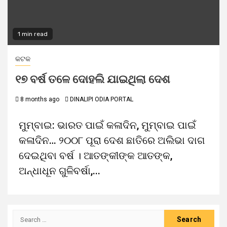
1 min read
କଟକ
୧୭ ବର୍ଷ ତଳେ ଦୋହଲି ଯାଇଥିଲା ଦେଶ
8 months ago
DINALIPI ODIA PORTAL
ମୁମ୍ବାଇ: ଭାରତ ପାଇଁ କଳାଦିନ, ମୁମ୍ବାଇ ପାଇଁ
କଳାଦିନ… ୨୦୦୮ ପୂରା ଦେଶ ଛାତିରେ ଅଲିଭା ଦାଗ
ଦେଇଥିବା ବର୍ଷ । ଆତଙ୍କୀଙ୍କ ଆତଙ୍କ,
ଅନ୍ଧାଧୂନ ଗୁଳିବର୍ଷା,...