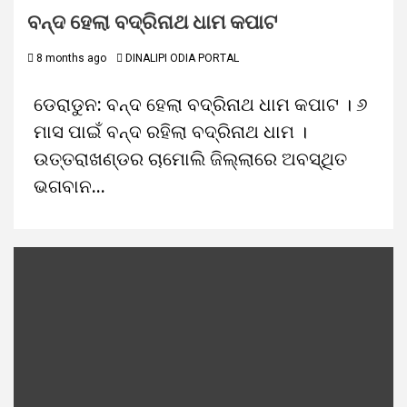
ବନ୍ଦ ହେଲା ବଦ୍ରିନାଥ ଧାମ କପାଟ
8 months ago
DINALIPI ODIA PORTAL
ଡେରାଡୁନ: ବନ୍ଦ ହେଲା ବଦ୍ରିନାଥ ଧାମ କପାଟ । ୬
ମାସ ପାଇଁ ବନ୍ଦ ରହିଲା ବଦ୍ରିନାଥ ଧାମ ।
ଉତ୍ତରାଖଣ୍ଡର ଚାମୋଲି ଜିଲ୍ଲାରେ ଅବସ୍ଥିତ
ଭଗବାନ...