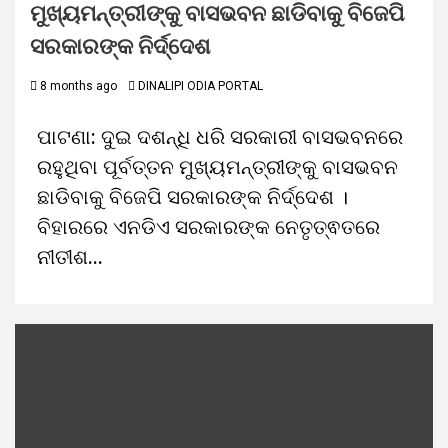
ମୁଖ୍ୟମନ୍ତ୍ରୀଙ୍କୁ ବାସଭବନ ଛାଡିବାକୁ ବିଜେପି
ସରକାରଙ୍କ ନିର୍ଦ୍ଦେଶ
8 months ago
DINALIPI ODIA PORTAL
ପାଟଣା: ଦୁଇ ଦଶନ୍ଧି ଧରି ସରକାରୀ ବାସଭବନରେ
ରହୁଥିବା ପୂର୍ବତ୍ତନ ମୁଖ୍ୟମନ୍ତ୍ରୀଙ୍କୁ ବାସଭବନ
ଛାଡିବାକୁ ବିଜେପି ସରକାରଙ୍କ ନିର୍ଦ୍ଦେଶ ।
ବିହାରରେ ଏନଡିଏ ସରକାରଙ୍କ ନେତୃତ୍ଵତରେ
ନୀତୀଶ...