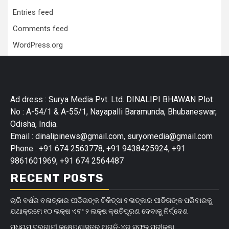
Entries feed
Comments feed
WordPress.org
Ad dress : Surya Media Pvt. Ltd. DINALIPI BHAWAN Plot
No : A-54/1 & A-55/1, Nayapalli Baramunda, Bhubaneswar,
Odisha, India.
Email : dinalipinews@gmail.com, suryomedia@gmail.com
Phone : +91 674 2563778, +91 9438425924, +91
9861601969, +91 674 2564487
RECENT POSTS
ଚାରି ବର୍ଷର ବଳାତ୍କାର ପୀଡିତାଙ୍କ ଚିକିତ୍ସା ବଳାତ୍କାର ପୀଡିତାଙ୍କ ପରିବାରକୁ
ଯଥାକ୍ରମେ ୧୦ ଲକ୍ଷ ଏବଂ ୨ ଲକ୍ଷ କ୍ଷତିପୂରଣ ଦେବାକୁ ନିର୍ଦ୍ଦେଶ
ମଧ୍ୟମ ଦୂରଗାମୀ କ୍ଷେପଣାସ୍ତ୍ର ଅଗ୍ନି-୪ର ସଫଳ ପରୀକ୍ଷା