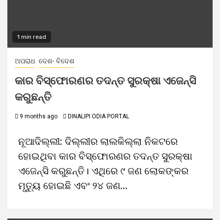
1 min read
ଅପରାଧ
ଦେଶ- ବିଦେଶ
କାର ବିସ୍ଫୋରଣର ତଦନ୍ତ ସୁରକ୍ଷା ଏଜେନ୍ସି
କରୁଛନ୍ତି
9 months ago
DINALIPI ODIA PORTAL
ନୂଆଦିଲ୍ଲୀ: ଦିଲ୍ଲୀର ଲାଲକିଲ୍ଲା ନିକଟରେ
ହୋଇଥିବା କାର ବିସ୍ଫୋରଣର ତଦନ୍ତ ସୁରକ୍ଷା
ଏଜେନ୍ସି କରୁଛନ୍ତି। ଏଥିରେ ୯ ଜଣ ଲୋକଙ୍କର
ମୃତ୍ୟୁ ହୋଇଛି ଏବଂ ୨୪ ଜଣ...