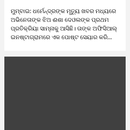
ମୁମ୍ବାଇ: ଧର୍ମେନ୍ଦ୍ରଙ୍କ ମୃତ୍ୟୁ ଖବର ମଧ୍ୟରେ
ଅଭିନେତାଙ୍କ ଝିଅ ଈଶା ଦେଓଲଙ୍କ ପ୍ରଥମ
ପ୍ରତିକ୍ରିୟା ସାମ୍ନାକୁ ଆସିଛି। ତାଙ୍କ ଅଫିସିଆଲ୍
ଇନଷ୍ଟାଗ୍ରାମରେ ଏକ ପୋଷ୍ଟ ସେୟାର କରି...