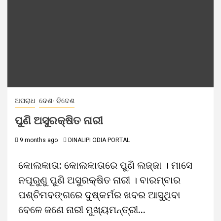
ଅପରାଧ
ଦେଶ- ବିଦେଶ
ପୁଣି ଅସୁରକ୍ଷିତ ନାରୀ
9 months ago
DINALIPI ODIA PORTAL
କୋଲକାତା: କୋଲକାତାରେ ପୁଣି ଲଜ୍ଜା । ମାସେ
ନପୂରୁଣୁ ପୁଣି ଅସୁରକ୍ଷିତ ନାରୀ । ବାରମ୍ବାର
ପଶ୍ଚିମବଙ୍ଗରେ ଦୁଷ୍କର୍ମର ଖବର ଆସୁଥିବା
ବେଳେ ଜଣେ ନାରୀ ମୁଖ୍ୟମନ୍ତ୍ରୀ...