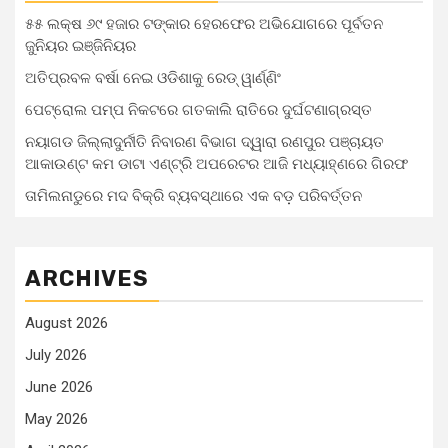
୫୫ ଲକ୍ଷ ୬୯ ହଜାର ଟଙ୍କାର ହେରଫେର ଅଭିଯୋଗରେ ପୂର୍ବତନ
ଜୁନିୟର ଇଞ୍ଜିନିୟର
ଅତିପ୍ରବଳ ବର୍ଷା ନେଇ ଓଡିଶାକୁ ରେଡ୍ ୱାର୍ଣ୍ଣିଂ
ପେଟ୍ରୋଲ ପମ୍ପ ନିକଟରେ ଗତକାଲି ରାତିରେ ଦୁର୍ଘଟଣାଗ୍ରସ୍ତ
ନୟାଗଡ ଜିଲ୍ଲାଦୁର୍ନୀତି ନିବାରଣ ବିଭାଗ ଦ୍ୱାରା ରଣପୁର ପଞ୍ଚାୟତ
ଆକାଉଣ୍ଟ କମ ଡାଟା ଏଣ୍ଟ୍ରି ଅପରେଟର ଆଜି ମଧ୍ୟାହ୍‌ଣରେ ଗିରଫ
ତାମିଲନାଡୁରେ ମଦ ବିକ୍ରି ବ୍ୟବସ୍ଥାରେ ଏକ ବଡ଼ ପରିବର୍ତ୍ତନ
ARCHIVES
August 2026
July 2026
June 2026
May 2026