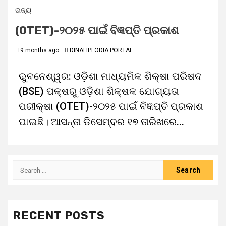
ରାଜ୍ୟ
(OTET)-୨୦୨୫ ପାଇଁ ବିଜ୍ଞପ୍ତି ପ୍ରକାଶ
9 months ago
DINALIPI ODIA PORTAL
ଭୁବନେଶ୍ୱର: ଓଡ଼ିଶା ମାଧ୍ୟମିକ ଶିକ୍ଷା ପରିଷଦ
(BSE) ପକ୍ଷରୁ ଓଡ଼ିଶା ଶିକ୍ଷକ ଯୋଗ୍ୟତା
ପରୀକ୍ଷା (OTET)-୨୦୨୫ ପାଇଁ ବିଜ୍ଞପ୍ତି ପ୍ରକାଶ
ପାଇଛି। ଆସନ୍ତା ଡିସେମ୍ବର ୧୭ ତାରିଖରେ...
RECENT POSTS