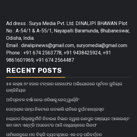
Ad dress : Surya Media Pvt. Ltd. DINALIPI BHAWAN Plot
No : A-54/1 & A-55/1, Nayapalli Baramunda, Bhubaneswar,
Odisha, India.
Email : dinalipinews@gmail.com, suryomedia@gmail.com
Phone : +91 674 2563778, +91 9438425924, +91
9861601969, +91 674 2564487
RECENT POSTS
୫୫ ଲକ୍ଷ ୬୯ ହଜାର ଟଙ୍କାର ହେରଫେର ଅଭିଯୋଗରେ ପୂର୍ବତନ ଜୁନିୟର
ଇଞ୍ଜିନିୟର
ଅତିପ୍ରବଳ ବର୍ଷା ନେଇ ଓଡିଶାକୁ ରେଡ୍ ୱାର୍ଣ୍ଣିଂ
ପେଟ୍ରୋଲ ପମ୍ପ ନିକଟରେ ଗତକାଲି ରାତିରେ ଦୁର୍ଘଟଣାଗ୍ରସ୍ତ
ନୟାଗଡ ଜିଲ୍ଲାଦୁର୍ନୀତି ନିବାରଣ ବିଭାଗ ଦ୍ୱାରା ରଣପୁର ପଞ୍ଚାୟତ ଆକାଉଣ୍ଟ
କମ ଡାଟା ଏଣ୍ଟ୍ରି ଅପରେଟର ଆଜି ମଧ୍ୟାହ୍‌ଣରେ ଗିରଫ
ତାମିଲନାଡୁରେ ମଦ ବିକ୍ରି ବ୍ୟବସ୍ଥାରେ ଏକ ବଡ଼ ପରିବର୍ତ୍ତନ