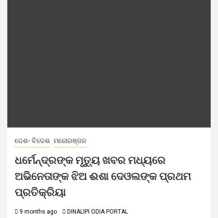
ଦେଶ- ବିଦେଶ
ମନୋରଞ୍ଜନ
ଧର୍ମେନ୍ଦ୍ରଙ୍କ ମୃତ୍ୟୁ ଖବର ମଧ୍ୟରେ
ଅଭିନେତାଙ୍କ ଝିଅ ଈଶା ଦେଓଲଙ୍କ ପ୍ରଥମ
ପ୍ରତିକ୍ରିୟା
9 months ago
DINALIPI ODIA PORTAL