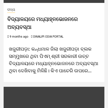
ରାଜ୍ୟ
ବିଦ୍ୟାଳୟରେ ମଧ୍ୟାହ୍ନଭୋଜନରେ
ଅବ୍ୟବସ୍ଥା
9 months ago
DINALIPI ODIA PORTAL
ଖଜୁରୀପଡ଼ା: କନ୍ଧମାଳ ଜିଲା ଖଜୁରୀପଡ଼ା ବ୍ଲକ
ସମ୍ମୁଖରେ ଥିବା ପିଏମ୍‌ ଶ୍ରୀ ସରକାରୀ ଉଚ୍ଚ
ବିଦ୍ୟାଳୟରେ ମଧ୍ୟାହ୍ନଭୋଜନରେ ଅବ୍ୟବସ୍ଥା
ଥିବା ଦେଖିବାକୁ ମିଳିଛି। କିଏ ପାଚେରି ଉପରେ...