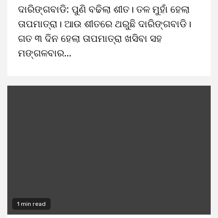
ଦାରିଙ୍ଗବାଡି: ପୁଣି ବଢିଲା ଶୀତ। ତଳ ମୁହାଁ ହେଲା
ତାପମାତ୍ରା। ଆଉ ଶୀତରେ ଥରୁଛି ଦାରିଙ୍ଗବାଡି।
ଗତ ୩ ଦିନ ହେଲା ତାପମାତ୍ରା ଖସିବା ସହ
ମଙ୍ଗଳବାର...
1 min read