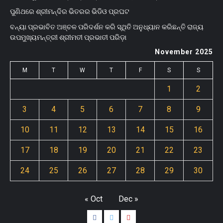
ପୁଣିଥରେ ଶ୍ରୀମନ୍ଦିର ଭିତରର ଭିଡିଓ ପ୍ରଘଟ
ବନ୍ୟା ପ୍ରଭାବିତ ଅଞ୍ଚଳ ପରିଦର୍ଶନ କରି ସ୍ଥିତି ଅନୁଧ୍ୟାନ କରିଛନ୍ତି ରାଜ୍ୟ
ଉପମୁଖ୍ୟମନ୍ତ୍ରୀ ଶ୍ରୀମତୀ ପ୍ରଭାତୀ ପରିଡ଼ା
November 2025
M
T
W
T
F
S
S
1
2
3
4
5
6
7
8
9
10
11
12
13
14
15
16
17
18
19
20
21
22
23
24
25
26
27
28
29
30
« Oct
Dec »