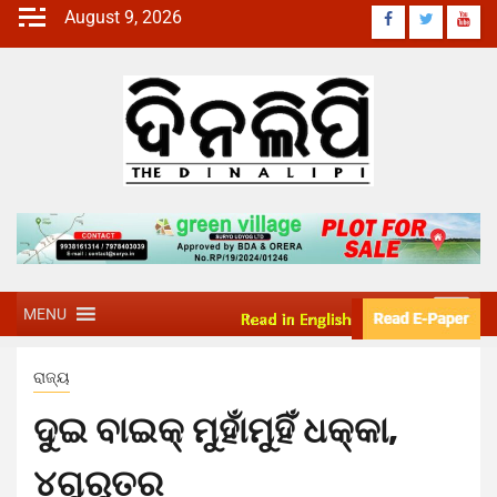
August 9, 2026
MENU
ରାଜ୍ୟ
ଦୁଇ ବାଇକ୍‌ ମୁହାଁମୁହିଁ ଧକ୍କା,
୪ଗୁରୁତର