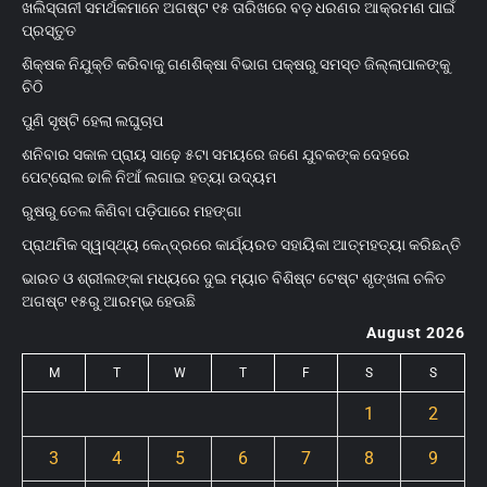
ଖଲିସ୍ତାନୀ ସମର୍ଥକମାନେ ଅଗଷ୍ଟ ୧୫ ତାରିଖରେ ବଡ଼ ଧରଣର ଆକ୍ରମଣ ପାଇଁ
ପ୍ରସ୍ତୁତ
ଶିକ୍ଷକ ନିଯୁକ୍ତି କରିବାକୁ ଗଣଶିକ୍ଷା ବିଭାଗ ପକ୍ଷରୁ ସମସ୍ତ ଜିଲ୍ଲାପାଳଙ୍କୁ
ଚିଠି
ପୁଣି ସୃଷ୍ଟି ହେଲା ଲଘୁଚାପ
ଶନିବାର ସକାଳ ପ୍ରାୟ ସାଢ଼େ ୫ଟା ସମୟରେ ଜଣେ ଯୁବକଙ୍କ ଦେହରେ
ପେଟ୍ରୋଲ ଢାଳି ନିଆଁ ଲଗାଇ ହତ୍ୟା ଉଦ୍ୟମ
ରୁଷରୁ ତେଲ କିଣିବା ପଡ଼ିପାରେ ମହଙ୍ଗା
ପ୍ରାଥମିକ ସ୍ୱାସ୍ଥ୍ୟ କେନ୍ଦ୍ରରେ କାର୍ଯ୍ୟରତ ସହାୟିକା ଆତ୍ମହତ୍ୟା କରିଛନ୍ତି
ଭାରତ ଓ ଶ୍ରୀଲଙ୍କା ମଧ୍ୟରେ ଦୁଇ ମ୍ୟାଚ ବିଶିଷ୍ଟ ଟେଷ୍ଟ ଶୃଙ୍ଖଳା ଚଳିତ
ଅଗଷ୍ଟ ୧୫ରୁ ଆରମ୍ଭ ହେଊଛି
August 2026
M
T
W
T
F
S
S
1
2
3
4
5
6
7
8
9