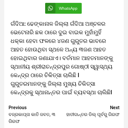
WhatsApp
ଗଁଦିଆ: ଢେଙ୍କାନାଳ ଜିଲ୍ଲା ଗଁଦିଆ ଅଞ୍ଚଳର
ଭେଟେନାରି ଛକ ଠାରେ ଦୁଇ ବାଇକ ମୁହାଁମୁହିଁ
ଧକ୍କା ହେବା ଫଳରେ ୪ଜଣ ଗୁରୁତର ଭାବରେ
ଆହତ ହୋଉଥିବା ସ୍ଥଳେ ଅନ୍ୟ ୩ଜଣ ଆହତ
ହୋଇଥିବାର ଜଣାଯାଏ। ବର୍ତମାନ ଆହତମାନଙ୍କୁ
ସ୍ଥାନୀୟ ଶ୍ରୀରାଚନ୍ଦ୍ରପୁର ଗୋଷ୍ଠୀ ସ୍ୱାସ୍ଥ୍ୟ
କେନ୍ଦ୍ର ଠାରେ ଚିକିତ୍ସା ଚାଲିଛି l
ଗୁରୁତରମାନଙ୍କୁ ଜିଲ୍ଲା ମୁଖ୍ୟ ଚିକିତ୍ସା
କେନ୍ଦ୍ରକୁ ସ୍ଥାନାନ୍ତର ପାଇଁ ବ୍ୟବସ୍ଥା ଚାଲିଛିl
Previous
Next
ବଜ୍ରକାପ୍ତା କାତି ଜବତ, ୩
ହାତୀଦାନ୍ତର ଡିଲ୍‌ ପୂର୍ବରୁ ଗିରଫ
ଗିରଫ