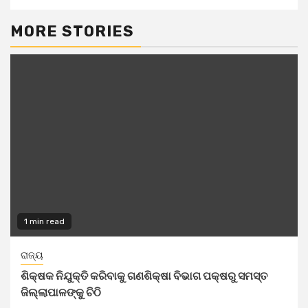
MORE STORIES
1 min read
ରାଜ୍ୟ
ଶିକ୍ଷକ ନିଯୁକ୍ତି କରିବାକୁ ଗଣଶିକ୍ଷା ବିଭାଗ ପକ୍ଷରୁ ସମସ୍ତ
ଜିଲ୍ଲାପାଳଙ୍କୁ ଚିଠି