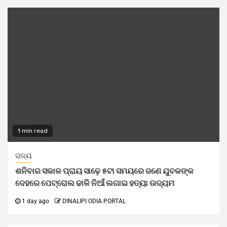
1 min read
ରାଜ୍ୟ
ଶନିବାର ସକାଳ ପ୍ରାୟ ସାଢ଼େ ୫ଟା ସମୟରେ ଜଣେ ଯୁବକଙ୍କ
ଦେହରେ ପେଟ୍ରୋଲ ଢାଳି ନିଆଁ ଲଗାଇ ହତ୍ୟା ଉଦ୍ୟମ
1 day ago
DINALIPI ODIA PORTAL