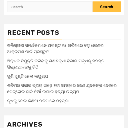
RECENT POSTS
ଖଲିସ୍ତାନୀ ସମର୍ଥକମାନେ ଅଗଷ୍ଟ ୧୫ ତାରିଖରେ ବଡ଼ ଧରଣର
ଆକ୍ରମଣ ପାଇଁ ପ୍ରସ୍ତୁତ
ଶିକ୍ଷକ ନିଯୁକ୍ତି କରିବାକୁ ଗଣଶିକ୍ଷା ବିଭାଗ ପକ୍ଷରୁ ସମସ୍ତ
ଜିଲ୍ଲାପାଳଙ୍କୁ ଚିଠି
ପୁଣି ସୃଷ୍ଟି ହେଲା ଲଘୁଚାପ
ଶନିବାର ସକାଳ ପ୍ରାୟ ସାଢ଼େ ୫ଟା ସମୟରେ ଜଣେ ଯୁବକଙ୍କ ଦେହରେ
ପେଟ୍ରୋଲ ଢାଳି ନିଆଁ ଲଗାଇ ହତ୍ୟା ଉଦ୍ୟମ
ରୁଷରୁ ତେଲ କିଣିବା ପଡ଼ିପାରେ ମହଙ୍ଗା
ARCHIVES