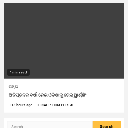
1 min read
ରାଜ୍ୟ
ଅତିପ୍ରବଳ ବର୍ଷା ନେଇ ଓଡିଶାକୁ ରେଡ୍ ୱାର୍ଣ୍ଣିଂ
16 hours ago
DINALIPI ODIA PORTAL