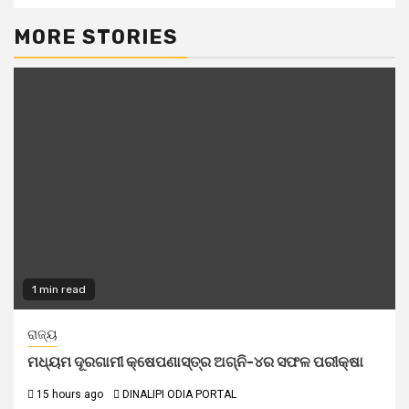
MORE STORIES
1 min read
ରାଜ୍ୟ
ମଧ୍ୟମ ଦୂରଗାମୀ କ୍ଷେପଣାସ୍ତ୍ର ଅଗ୍ନି-୪ର ସଫଳ ପରୀକ୍ଷା
15 hours ago
DINALIPI ODIA PORTAL