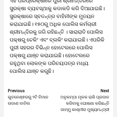
ଏହି ପରିପ୍ରେକ୍ଷୀରେ ପୁରୀ ଶ୍ରୀମନ୍ଦିରରେ
ସୁରକ୍ଷା ବ୍ୟବସ୍ଥାକୁ କଡାକଡି କରି ଦିଆଯାଇଛି।
ସୁରକ୍ଷାରେ ସ୍ବତନ୍ତ୍ର ବାହିନୀଙ୍କ ମୁତୟନ
କରାଯାଇଛି। ୧୫୦ରୁ ଅଧିକ ପୋଲିସ କର୍ମଚାରୀ
ଶ୍ରୀମନ୍ଦିରକୁ ଜଗି ରହିଛନ୍ତି । ସାରାରାତି ପୋଲିସ
ପକ୍ଷରୁ ଚେକିଂ ଏବଂ ବ୍ଲକିଂ କରାଯାଇଛି। ଏପରିକି
ପୁରୀ ସହରର ବିଭିନ୍ନ ହୋଟେଲରେ ପୋଲିସ
ପକ୍ଷରୁ ଯାଞ୍ଚ କରାଯାଇଛି। ହୋଟେଲରେ
ରହୁଥିବା ଲୋକଙ୍କ ପରିଚୟପତ୍ର ମଧ୍ୟ
ପୋଲିସ ଯାଞ୍ଚ କରୁଛି।
Previous
Next
ଭୁବନେଶ୍ଵରରୁ ୨ଟି ବିମାନ
ଅନୁକମ୍ପା ମୂଳକ ରାଶି ପ୍ରଦାନ
ଉଡାଣ ବାତିଲ
କରିବାକୁ ଘୋଷଣା କରିଛନ୍ତି
ଜାମ୍ମୁ କାଶ୍ମୀର ମୁଖ୍ୟମନ୍ତ୍ରୀ