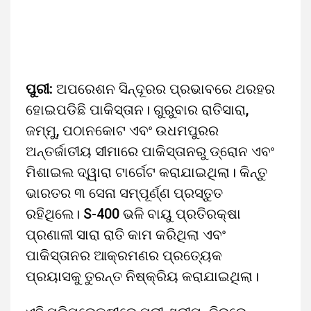
ପୁରୀ:
ଅପରେଶନ ସିନ୍ଦୂରର ପ୍ରଭାବରେ ଥରହର
ହୋଇପଡିଛି ପାକିସ୍ତାନ। ଗୁରୁବାର ରାତିସାରା,
ଜମ୍ମୁ, ପଠାନକୋଟ ଏବଂ ଉଧମପୁରର
ଅନ୍ତର୍ଜାତୀୟ ସୀମାରେ ପାକିସ୍ତାନରୁ ଡ୍ରୋନ ଏବଂ
ମିଶାଇଲ ଦ୍ୱାରା ଟାର୍ଗେଟ କରାଯାଇଥିଲା। କିନ୍ତୁ
ଭାରତର ୩ ସେନା ସମ୍ପୂର୍ଣ୍ଣ ପ୍ରସ୍ତୁତ
ରହିଥିଲେ। S-400 ଭଳି ବାୟୁ ପ୍ରତିରକ୍ଷା
ପ୍ରଣାଳୀ ସାରା ରାତି କାମ କରିଥିଲା ଏବଂ
ପାକିସ୍ତାନର ଆକ୍ରମଣର ପ୍ରତ୍ୟେକ
ପ୍ରୟାସକୁ ତୁରନ୍ତ ନିଷ୍କ୍ରିୟ କରାଯାଇଥିଲା।