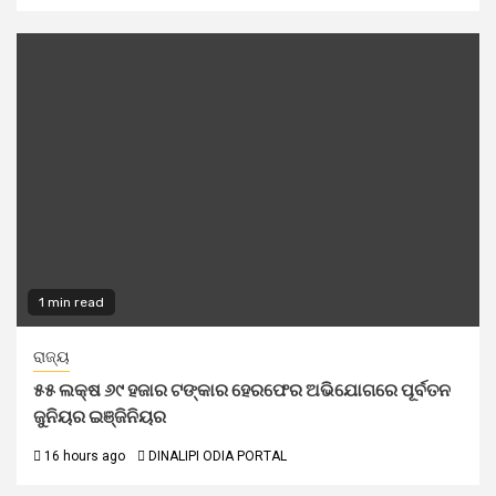
1 min read
ରାଜ୍ୟ
୫୫ ଲକ୍ଷ ୬୯ ହଜାର ଟଙ୍କାର ହେରଫେର ଅଭିଯୋଗରେ ପୂର୍ବତନ
ଜୁନିୟର ଇଞ୍ଜିନିୟର
16 hours ago
DINALIPI ODIA PORTAL