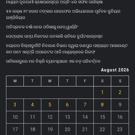
ମଧ୍ୟମ ଦୂରଗାମୀ କ୍ଷେପଣାସ୍ତ୍ର ଅଗ୍ନି-୪ର ସଫଳ ପରୀକ୍ଷା
୫୫ ଲକ୍ଷ ୬୯ ହଜାର ଟଙ୍କାର ହେରଫେର ଅଭିଯୋଗରେ ପୂର୍ବତନ ଜୁନିୟର
ଇଞ୍ଜିନିୟର
ଅତିପ୍ରବଳ ବର୍ଷା ନେଇ ଓଡିଶାକୁ ରେଡ୍ ୱାର୍ଣ୍ଣିଂ
ପେଟ୍ରୋଲ ପମ୍ପ ନିକଟରେ ଗତକାଲି ରାତିରେ ଦୁର୍ଘଟଣାଗ୍ରସ୍ତ
ନୟାଗଡ ଜିଲ୍ଲାଦୁର୍ନୀତି ନିବାରଣ ବିଭାଗ ଦ୍ୱାରା ରଣପୁର ପଞ୍ଚାୟତ ଆକାଉଣ୍ଟ
କମ ଡାଟା ଏଣ୍ଟ୍ରି ଅପରେଟର ଆଜି ମଧ୍ୟାହ୍‌ଣରେ ଗିରଫ
ତାମିଲନାଡୁରେ ମଦ ବିକ୍ରି ବ୍ୟବସ୍ଥାରେ ଏକ ବଡ଼ ପରିବର୍ତ୍ତନ
August 2026
M
T
W
T
F
S
S
1
2
3
4
5
6
7
8
9
10
11
12
13
14
15
16
17
18
19
20
21
22
23