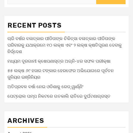
RECENT POSTS
ଚାରି ବର୍ଷର ବଳାତ୍କାର ପୀଡିତାଙ୍କ ଚିକିତ୍ସା ବଳାତ୍କାର ପୀଡିତାଙ୍କ
ପରିବାରକୁ ଯଥାକ୍ରମେ ୧୦ ଲକ୍ଷ ଏବଂ ୨ ଲକ୍ଷ କ୍ଷତିପୂରଣ ଦେବାକୁ
ନିର୍ଦ୍ଦେଶ
ମଧ୍ୟମ ଦୂରଗାମୀ କ୍ଷେପଣାସ୍ତ୍ର ଅଗ୍ନି-୪ର ସଫଳ ପରୀକ୍ଷା
୫୫ ଲକ୍ଷ ୬୯ ହଜାର ଟଙ୍କାର ହେରଫେର ଅଭିଯୋଗରେ ପୂର୍ବତନ
ଜୁନିୟର ଇଞ୍ଜିନିୟର
ଅତିପ୍ରବଳ ବର୍ଷା ନେଇ ଓଡିଶାକୁ ରେଡ୍ ୱାର୍ଣ୍ଣିଂ
ପେଟ୍ରୋଲ ପମ୍ପ ନିକଟରେ ଗତକାଲି ରାତିରେ ଦୁର୍ଘଟଣାଗ୍ରସ୍ତ
ARCHIVES