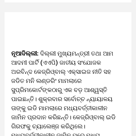
ନୂଆଦିଲ୍ଲୀ:
ଦିଲ୍ଲୀ ମୁଖ୍ୟମନ୍ତ୍ରୀ ତଥା ଆମ
ଆଦମୀ ପାର୍ଟି (ଏଏପି) ଜାତୀୟ ସଂଯୋଜକ
ଅରବିନ୍ଦ କେଜ୍‌ରିଓ୍ବାଲ୍‌ ଏକ୍ସାଇଜ ନୀତି ସହ
ଜଡିତ ମନି ଲଣ୍ଡରିଂ ମାମଲାରେ
ସୁପ୍ରିମକୋର୍ଟଙ୍କଠାରୁ ଏକ ବଡ଼ ଆଶ୍ୱସ୍ତି
ପାଇଛନ୍ତି। ଶୁକ୍ରବାର ସର୍ବୋଚ୍ଚ ନ୍ୟାୟାଳୟ
ତାଙ୍କୁ ଇଡି ମାମଲାରେ ମଧ୍ୟବର୍ତ୍ତୀକାଳୀନ
ଜାମିନ ପ୍ରଦାନ କରିଛନ୍ତି। କେଜ୍‌ରିଓ୍ବାଲ୍‌ ଇଡି
ଗିରଫକୁ ଚ୍ୟାଲେଞ୍ଜ କରିଥିଲେ।
ମଧ୍ୟବର୍ତ୍ତୀକାଳୀନ ଜାମିନ ପରେ ମଧ୍ୟ