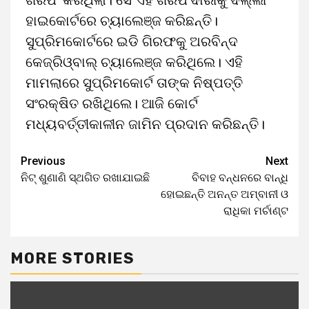
ଗିରଫ କରିଥିଲା। ସେ ଏହି ଗିରଫଦାରୀକୁ ଦିଲ୍ଲୀ
ହାଇକୋର୍ଟରେ ଚ୍ୟାଲେଞ୍ଜ କରିଛନ୍ତି।
ସୁପ୍ରିମକୋର୍ଟରେ ଇଡି ଗିରଫକୁ ଅରବିନ୍ଦ
କେଜ୍‌ରିଓ୍ବାଲ୍‌ ଚ୍ୟାଲେଞ୍ଜ କରିଥିଲେ। ଏହି
ମାମଲାରେ ସୁପ୍ରିମକୋର୍ଟ ତାଙ୍କ ନିଷ୍ପତ୍ତି
ସଂରକ୍ଷିତ ରଖିଥିଲେ। ଆଜି କୋର୍ଟ
ମଧ୍ୟବର୍ତ୍ତୀକାଳୀନ ଜାମିନ ପ୍ରଦାନ କରିଛନ୍ତି।
Previous
Next
ନିଟ୍‌ ଶୁଣାଣି ସ୍ଥଗିତ ରଖାଯାଇଛି
ବିବାହ ବନ୍ଧନରେ ବାନ୍ଧି
ହୋଇଛନ୍ତି ଅନନ୍ତ ଅମ୍ବାନୀ ଓ
ରାଧିକା ମର୍ଚାଣ୍ଟ
MORE STORIES