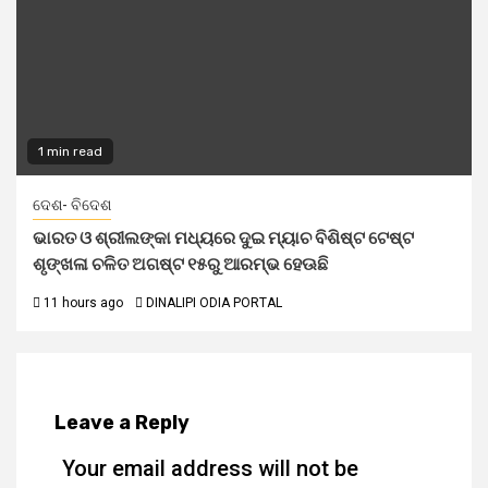
1 min read
ଦେଶ- ବିଦେଶ
ଭାରତ ଓ ଶ୍ରୀଲଙ୍କା ମଧ୍ୟରେ ଦୁଇ ମ୍ୟାଚ ବିଶିଷ୍ଟ ଟେଷ୍ଟ
ଶୃଙ୍ଖଳା ଚଳିତ ଅଗଷ୍ଟ ୧୫ରୁ ଆରମ୍ଭ ହେଊଛି
11 hours ago
DINALIPI ODIA PORTAL
Leave a Reply
Your email address will not be