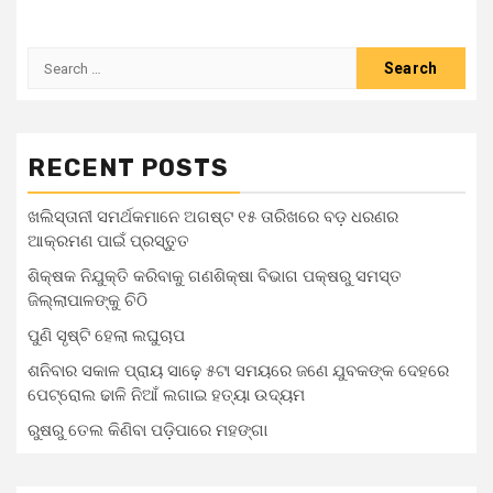
RECENT POSTS
ଖଲିସ୍ତାନୀ ସମର୍ଥକମାନେ ଅଗଷ୍ଟ ୧୫ ତାରିଖରେ ବଡ଼ ଧରଣର
ଆକ୍ରମଣ ପାଇଁ ପ୍ରସ୍ତୁତ
ଶିକ୍ଷକ ନିଯୁକ୍ତି କରିବାକୁ ଗଣଶିକ୍ଷା ବିଭାଗ ପକ୍ଷରୁ ସମସ୍ତ
ଜିଲ୍ଲାପାଳଙ୍କୁ ଚିଠି
ପୁଣି ସୃଷ୍ଟି ହେଲା ଲଘୁଚାପ
ଶନିବାର ସକାଳ ପ୍ରାୟ ସାଢ଼େ ୫ଟା ସମୟରେ ଜଣେ ଯୁବକଙ୍କ ଦେହରେ
ପେଟ୍ରୋଲ ଢାଳି ନିଆଁ ଲଗାଇ ହତ୍ୟା ଉଦ୍ୟମ
ରୁଷରୁ ତେଲ କିଣିବା ପଡ଼ିପାରେ ମହଙ୍ଗା