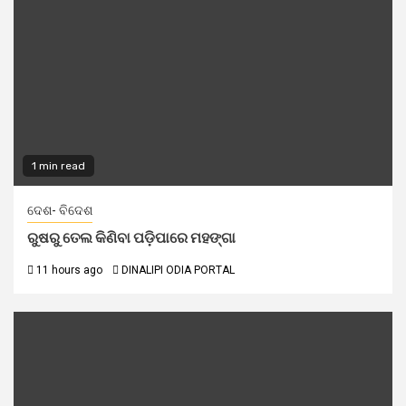
1 min read
ଦେଶ- ବିଦେଶ
ରୁଷରୁ ତେଲ କିଣିବା ପଡ଼ିପାରେ ମହଙ୍ଗା
11 hours ago
DINALIPI ODIA PORTAL