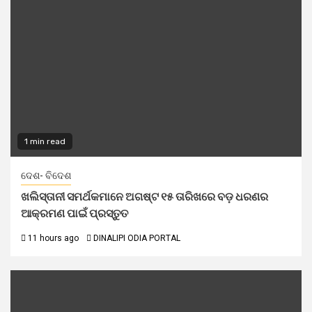
1 min read
ଦେଶ- ବିଦେଶ
ଖଲିସ୍ତାନୀ ସମର୍ଥକମାନେ ଅଗଷ୍ଟ ୧୫ ତାରିଖରେ ବଡ଼ ଧରଣର
ଆକ୍ରମଣ ପାଇଁ ପ୍ରସ୍ତୁତ
11 hours ago
DINALIPI ODIA PORTAL