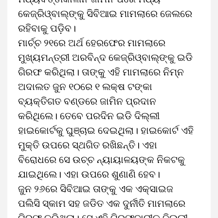
କେଜ୍‌ରିଓ୍ବାଲ୍‌ଙ୍କୁ ସିବିଆଇ ମାମଲାରେ ଜେଲରେ
ରହିବାକୁ ପଡ଼ିବ।
ମାର୍ଚ୍ଚ ୨୧ରେ ଅର୍ଥ ହେରଫେର ମାମଲାରେ
ମୁଖ୍ୟମନ୍ତ୍ରୀ ଅରବିନ୍ଦ କେଜ୍‌ରିଓ୍ବାଲ୍‌ଙ୍କୁ ଇଡି
ଗିରଫ କରିଥିଲା। ତାଙ୍କୁ ଏହି ମାମଲାରେ ନିମ୍ନ
ଅଦାଲତ ଜୁନ ୧୦ରେ ୧ ଲକ୍ଷ ଟଙ୍କା
ବ୍ୟକ୍ତିଗତ ବଣ୍ଡରେ ଜାମିନ ପ୍ରଦାନ
କରିଥିଲେ। ତେବେ ପରଦିନ ଇଡି ଦିଲ୍ଲୀ
ହାଇକୋର୍ଟକୁ ଘୁଞ୍ଚାଇ ଦେଇଥିଲା। ହାଇକୋର୍ଟ ଏହି
ମୁକ୍ତି ଉପରେ ସ୍ଥଗିତ ରଖିଛନ୍ତି। ଏହା
ବିରୋଧରେ ସେ ଉଚ୍ଚ ନ୍ୟାୟାଳୟଙ୍କ ନିକଟକୁ
ଯାଇଥିଲେ। ଏହା ଉପରେ ଶୁଣାଣି ହେବ।
ଜୁନ ୨୬ରେ ସିବିଆଇ ତାଙ୍କୁ ଏକ ଏକ୍ସାଇଜ
ପଲିସି ସ୍କାମ ସହ ଜଡିତ ଏକ ଦୁର୍ନୀତି ମାମଲାରେ