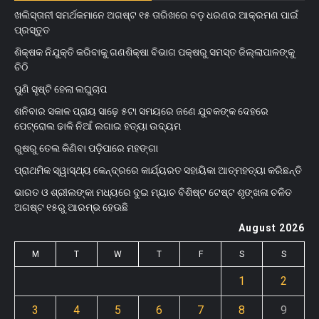
ଖଲିସ୍ତାନୀ ସମର୍ଥକମାନେ ଅଗଷ୍ଟ ୧୫ ତାରିଖରେ ବଡ଼ ଧରଣର ଆକ୍ରମଣ ପାଇଁ
ପ୍ରସ୍ତୁତ
ଶିକ୍ଷକ ନିଯୁକ୍ତି କରିବାକୁ ଗଣଶିକ୍ଷା ବିଭାଗ ପକ୍ଷରୁ ସମସ୍ତ ଜିଲ୍ଲାପାଳଙ୍କୁ
ଚିଠି
ପୁଣି ସୃଷ୍ଟି ହେଲା ଲଘୁଚାପ
ଶନିବାର ସକାଳ ପ୍ରାୟ ସାଢ଼େ ୫ଟା ସମୟରେ ଜଣେ ଯୁବକଙ୍କ ଦେହରେ
ପେଟ୍ରୋଲ ଢାଳି ନିଆଁ ଲଗାଇ ହତ୍ୟା ଉଦ୍ୟମ
ରୁଷରୁ ତେଲ କିଣିବା ପଡ଼ିପାରେ ମହଙ୍ଗା
ପ୍ରାଥମିକ ସ୍ୱାସ୍ଥ୍ୟ କେନ୍ଦ୍ରରେ କାର୍ଯ୍ୟରତ ସହାୟିକା ଆତ୍ମହତ୍ୟା କରିଛନ୍ତି
ଭାରତ ଓ ଶ୍ରୀଲଙ୍କା ମଧ୍ୟରେ ଦୁଇ ମ୍ୟାଚ ବିଶିଷ୍ଟ ଟେଷ୍ଟ ଶୃଙ୍ଖଳା ଚଳିତ
ଅଗଷ୍ଟ ୧୫ରୁ ଆରମ୍ଭ ହେଊଛି
August 2026
M
T
W
T
F
S
S
1
2
3
4
5
6
7
8
9