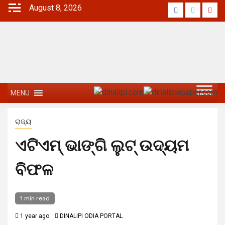
August 8, 2026
MENU
ରାଜ୍ୟ
ଏଟିଏମ୍ ଭାଙ୍ଗି ଲୁଟ୍ ଉଦ୍ୟମ
ବିଫଳ
1 min read
1 year ago
DINALIPI ODIA PORTAL