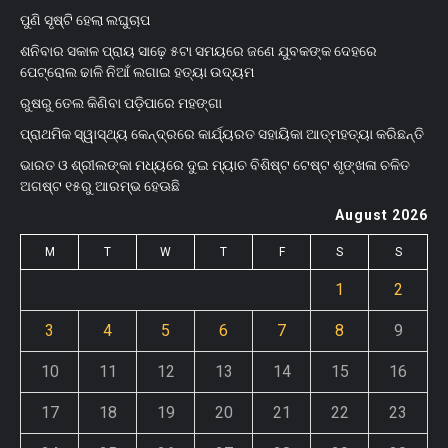
ପୁଣି ସୃଷ୍ଟି ହେଲା ଲଘୁଚାପ
ଶନିବାର ସକାଳ ପ୍ରାୟ ସାଢ଼େ ୫ଟା ସମୟରେ ଜଣେ ଯୁବକଙ୍କ ଦେହରେ
ପେଟ୍ରୋଲ ଢାଳି ନିଆଁ ଲଗାଇ ହତ୍ୟା ଉଦ୍ୟମ
ରୁଷରୁ ତେଲ କିଣିବା ପଡ଼ିପାରେ ମହଙ୍ଗା
ପ୍ରାଥମିକ ସ୍ୱାସ୍ଥ୍ୟ କେନ୍ଦ୍ରରେ କାର୍ଯ୍ୟରତ ସହାୟିକା ଆତ୍ମହତ୍ୟା କରିଛନ୍ତି
ଭାରତ ଓ ଶ୍ରୀଲଙ୍କା ମଧ୍ୟରେ ଦୁଇ ମ୍ୟାଚ ବିଶିଷ୍ଟ ଟେଷ୍ଟ ଶୃଙ୍ଖଳା ଚଳିତ
ଅଗଷ୍ଟ ୧୫ରୁ ଆରମ୍ଭ ହେଊଛି
August 2026
M
T
W
T
F
S
S
1
2
3
4
5
6
7
8
9
10
11
12
13
14
15
16
17
18
19
20
21
22
23