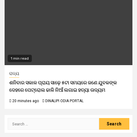
1 min read
ରାଜ୍ୟ
ଶନିବାର ସକାଳ ପ୍ରାୟ ସାଢ଼େ ୫ଟା ସମୟରେ ଜଣେ ଯୁବକଙ୍କ
ଦେହରେ ପେଟ୍ରୋଲ ଢାଳି ନିଆଁ ଲଗାଇ ହତ୍ୟା ଉଦ୍ୟମ
20 minutes ago
DINALIPI ODIA PORTAL