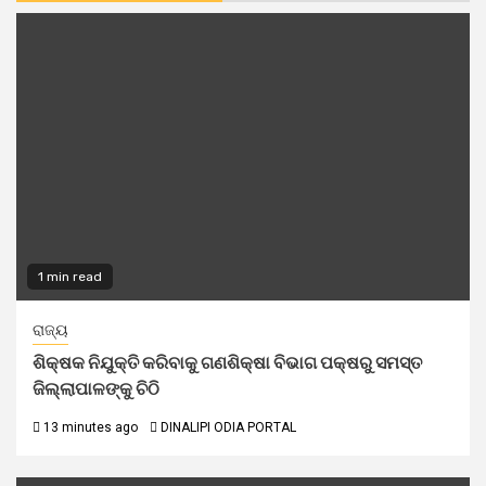
1 min read
ରାଜ୍ୟ
ଶିକ୍ଷକ ନିଯୁକ୍ତି କରିବାକୁ ଗଣଶିକ୍ଷା ବିଭାଗ ପକ୍ଷରୁ ସମସ୍ତ
ଜିଲ୍ଲାପାଳଙ୍କୁ ଚିଠି
13 minutes ago
DINALIPI ODIA PORTAL