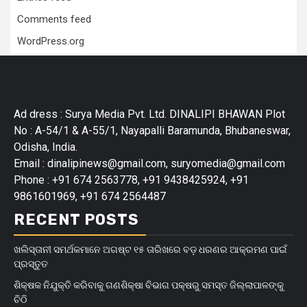
Comments feed
WordPress.org
Ad dress : Surya Media Pvt. Ltd. DINALIPI BHAWAN Plot
No : A-54/1 & A-55/1, Nayapalli Baramunda, Bhubaneswar,
Odisha, India.
Email : dinalipinews@gmail.com, suryomedia@gmail.com
Phone : +91 674 2563778, +91 9438425924, +91
9861601969, +91 674 2564487
RECENT POSTS
ଖଲିସ୍ତାନୀ ସମର୍ଥକମାନେ ଅଗଷ୍ଟ ୧୫ ତାରିଖରେ ବଡ଼ ଧରଣର ଆକ୍ରମଣ ପାଇଁ
ପ୍ରସ୍ତୁତ
ଶିକ୍ଷକ ନିଯୁକ୍ତି କରିବାକୁ ଗଣଶିକ୍ଷା ବିଭାଗ ପକ୍ଷରୁ ସମସ୍ତ ଜିଲ୍ଲାପାଳଙ୍କୁ
ଚିଠି