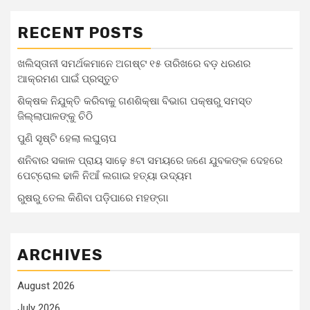
RECENT POSTS
ଖଲିସ୍ତାନୀ ସମର୍ଥକମାନେ ଅଗଷ୍ଟ ୧୫ ତାରିଖରେ ବଡ଼ ଧରଣର
ଆକ୍ରମଣ ପାଇଁ ପ୍ରସ୍ତୁତ
ଶିକ୍ଷକ ନିଯୁକ୍ତି କରିବାକୁ ଗଣଶିକ୍ଷା ବିଭାଗ ପକ୍ଷରୁ ସମସ୍ତ
ଜିଲ୍ଲାପାଳଙ୍କୁ ଚିଠି
ପୁଣି ସୃଷ୍ଟି ହେଲା ଲଘୁଚାପ
ଶନିବାର ସକାଳ ପ୍ରାୟ ସାଢ଼େ ୫ଟା ସମୟରେ ଜଣେ ଯୁବକଙ୍କ ଦେହରେ
ପେଟ୍ରୋଲ ଢାଳି ନିଆଁ ଲଗାଇ ହତ୍ୟା ଉଦ୍ୟମ
ରୁଷରୁ ତେଲ କିଣିବା ପଡ଼ିପାରେ ମହଙ୍ଗା
ARCHIVES
August 2026
July 2026