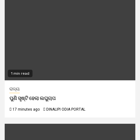
1 min read
ରାଜ୍ୟ
ପୁଣି ସୃଷ୍ଟି ହେଲା ଲଘୁଚାପ
17 minutes ago
DINALIPI ODIA PORTAL