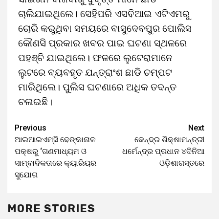
ଚାଲିଯାଇଥିଲେ। ସେହିପରି ଏସବିଆଇ ଏଟିଏମରୁ
ଚୋରି କରୁଥିବା ସମୟରେ ବାସୁଦେବପୁର ପୋଲିସ
କୌଣସି ପ୍ରକାର ଖବର ପାଇ ଘଟଣା ସ୍ଥଳରେ
ପହଞ୍ଚି ଯାଇଥିଲେ। ଫଳରେ ଲୁଟେରାମାନେ
ଲୁଟରେ ବ୍ୟବହୃତ ଯନ୍ତ୍ରାଂଶ ଛାଡି ଚମ୍ପଟ
ମାରିଥିଲେ। ପୁଲିସ ଘଟଣାରେ ଅଧିକ ତଦନ୍ତ
ଚଳାଇଛି।
Previous
Next
ଆଇଆଇଏମ୍‌ସି ଢେଙ୍କାନାଳ
କେନ୍ଦ୍ର ଶିକ୍ଷାମନ୍ତ୍ରୀ
ପକ୍ଷରୁ ‘ଗଣମାଧ୍ୟମ ଓ
ଧର୍ମେନ୍ଦ୍ର ପ୍ରଧାନ ୪ଦିନିଆ
ସାମ୍ବାଦିକତାରେ କ୍ୟାରିୟର
ଓଡ଼ିଶାଗସ୍ତରେ
ସୁଯୋଗ
MORE STORIES