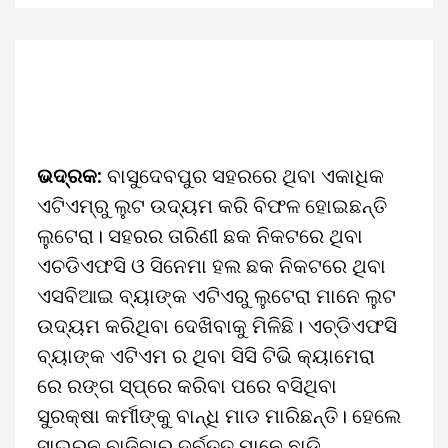
ଭଦ୍ରକ:
ବାସୁଦେବପୁର ସହରରେ ଥିବା ଏକାଧିକ
ଏଟିଏମ୍‌ରୁ ଲୁଟ ଉଦ୍ୟମ କରି ବିଫଳ ହୋଇଛନ୍ତି
ଲୁଟେରା। ସହରର ତାରିଣୀ ଛକ ନିକଟରେ ଥିବା
ଏଚଡିଏଫସି ଓ ସିନେମା ହଲ ଛକ ନିକଟରେ ଥିବା
ଏସବିଆଇ ବ୍ୟାଙ୍କ ଏଟିଏରୁ ଲୁଟେରା ମାନେ ଲୁଟ
ଉଦ୍ୟମ କରିଥିବା ଦେଖିବାକୁ ମିଳିଛି। ଏଚ୍‌ଡିଏଫସି
ବ୍ୟାଙ୍କ ଏଟିଏମ ର ଥିବା ସିସି ଟିଭି କ୍ୟାମେରା
ରେ ରଙ୍ଗ ସ୍ପ୍ରେ କରିବା ପରେ ବସିଥିବା
ସୁରକ୍ଷା କର୍ମୀଙ୍କୁ ବାନ୍ଧି ମାଡ ମାରିଛନ୍ତି। ହେଲେ
ସାଇରନ ବାଜିବାରୁ ଦୁର୍ବୃତ୍ତ ମାନେ ଛାଡି