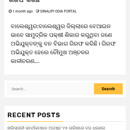
1 month ago
DINALIPI ODIA PORTAL
ବାଲେଶ୍ୱର:ବାଲେଶ୍ୱର ଜିଲ୍ଲାରେ ବେଆଇନ
ଭାବେ ସାମୁଦ୍ରିକ ପକ୍ଷୀ ଶିକାର କରୁଥିବା ଜଣେ
ଅଭିଯୁକ୍ତଙ୍କୁ ବନ ବିଭାଗ ଗିରଫ କରିଛି। ଗିରଫ
ଅଭିଯୁକ୍ତ ହେଲେ ଚୌମୁଖ ଅଞ୍ଚଳର
କାଳୀଚରଣ...
RECENT POSTS
ଖଲିସ୍ତାନୀ ସମର୍ଥକମାନେ ଅଗଷ୍ଟ ୧୫ ତାରିଖରେ ବଡ଼ ଧରଣର