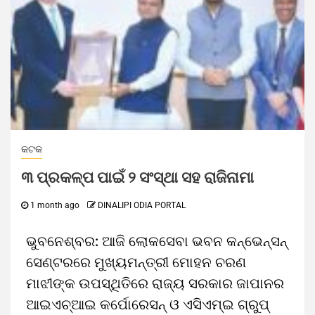
କଟକ
୩ ପ୍ରକଳ୍ପ ପାଇଁ ୨ ସଂସ୍ଥା ସହ ରାଜିନାମା
1 month ago
DINALIPI ODIA PORTAL
ଭୁବନେଶ୍ବର: ଆଜି ଲୋକସେବା ଭବନ କନ୍‌ଭେନ୍‌ସନ୍
ସେଣ୍ଟରରେ ମୁଖ୍ୟମନ୍ତ୍ରୀ ମୋହନ ଚରଣ
ମାଝୀଙ୍କ ଉପସ୍ଥିତିରେ ରାଜ୍ୟ ସରକାର ଜାପାନର
ଆଇଏଚ୍‌ଆଇ କର୍ପୋରେସନ୍‌ ଓ ଏସିଏମ୍‌ଇ ଗ୍ରୁପ୍‌