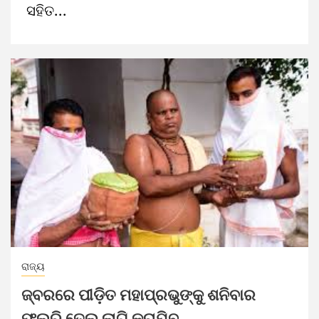
ସହିତ...
ରାଜ୍ୟ
ଜ୍ବରରେ ପୀଡ଼ିତ ମହାପ୍ରଭୁଙ୍କୁ ଶନିବାର
ଫୁଲୁରି ତେଲ ଲାଗି କରାଯିବ