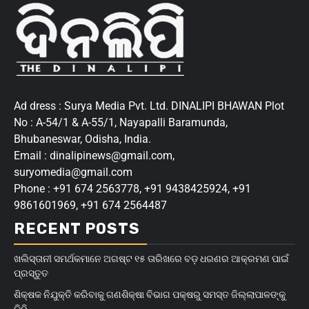
Ad dress : Surya Media Pvt. Ltd. DINALIPI BHAWAN Plot
No : A-54/1 & A-55/1, Nayapalli Baramunda,
Bhubaneswar, Odisha, India.
Email : dinalipinews@gmail.com,
suryomedia@gmail.com
Phone : +91 674 2563778, +91 9438425924, +91
9861601969, +91 674 2564487
RECENT POSTS
ଖଲିସ୍ତାନୀ ସମର୍ଥକମାନେ ଅଗଷ୍ଟ ୧୫ ତାରିଖରେ ବଡ଼ ଧରଣର ଆକ୍ରମଣ ପାଇଁ
ପ୍ରସ୍ତୁତ
ଶିକ୍ଷକ ନିଯୁକ୍ତି କରିବାକୁ ଗଣଶିକ୍ଷା ବିଭାଗ ପକ୍ଷରୁ ସମସ୍ତ ଜିଲ୍ଲାପାଳଙ୍କୁ