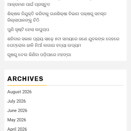
ଆକ୍ରମଣ ପାଇଁ ପ୍ରସ୍ତୁତ
ଶିକ୍ଷକ ନିଯୁକ୍ତି କରିବାକୁ ଗଣଶିକ୍ଷା ବିଭାଗ ପକ୍ଷରୁ ସମସ୍ତ
ଜିଲ୍ଲାପାଳଙ୍କୁ ଚିଠି
ପୁଣି ସୃଷ୍ଟି ହେଲା ଲଘୁଚାପ
ଶନିବାର ସକାଳ ପ୍ରାୟ ସାଢ଼େ ୫ଟା ସମୟରେ ଜଣେ ଯୁବକଙ୍କ ଦେହରେ
ପେଟ୍ରୋଲ ଢାଳି ନିଆଁ ଲଗାଇ ହତ୍ୟା ଉଦ୍ୟମ
ରୁଷରୁ ତେଲ କିଣିବା ପଡ଼ିପାରେ ମହଙ୍ଗା
ARCHIVES
August 2026
July 2026
June 2026
May 2026
April 2026