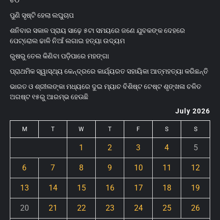
ଚିଠି
ପୁଣି ସୃଷ୍ଟି ହେଲା ଲଘୁଚାପ
ଶନିବାର ସକାଳ ପ୍ରାୟ ସାଢ଼େ ୫ଟା ସମୟରେ ଜଣେ ଯୁବକଙ୍କ ଦେହରେ
ପେଟ୍ରୋଲ ଢାଳି ନିଆଁ ଲଗାଇ ହତ୍ୟା ଉଦ୍ୟମ
ରୁଷରୁ ତେଲ କିଣିବା ପଡ଼ିପାରେ ମହଙ୍ଗା
ପ୍ରାଥମିକ ସ୍ୱାସ୍ଥ୍ୟ କେନ୍ଦ୍ରରେ କାର୍ଯ୍ୟରତ ସହାୟିକା ଆତ୍ମହତ୍ୟା କରିଛନ୍ତି
ଭାରତ ଓ ଶ୍ରୀଲଙ୍କା ମଧ୍ୟରେ ଦୁଇ ମ୍ୟାଚ ବିଶିଷ୍ଟ ଟେଷ୍ଟ ଶୃଙ୍ଖଳା ଚଳିତ
ଅଗଷ୍ଟ ୧୫ରୁ ଆରମ୍ଭ ହେଊଛି
July 2026
M
T
W
T
F
S
S
1
2
3
4
5
6
7
8
9
10
11
12
13
14
15
16
17
18
19
20
21
22
23
24
25
26