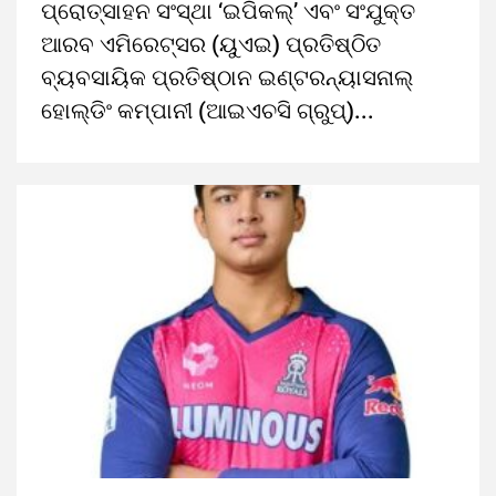
ପ୍ରୋତ୍ସାହନ ସଂସ୍ଥା ‘ଇପିକଲ୍’ ଏବଂ ସଂଯୁକ୍ତ
ଆରବ ଏମିରେଟ୍ସର (ୟୁଏଇ) ପ୍ରତିଷ୍ଠିତ
ବ୍ୟବସାୟିକ ପ୍ରତିଷ୍ଠାନ ଇଣ୍ଟରନ୍ୟାସନାଲ୍
ହୋଲ୍ଡିଂ କମ୍ପାନୀ (ଆଇଏଚସି ଗ୍ରୁପ୍)...