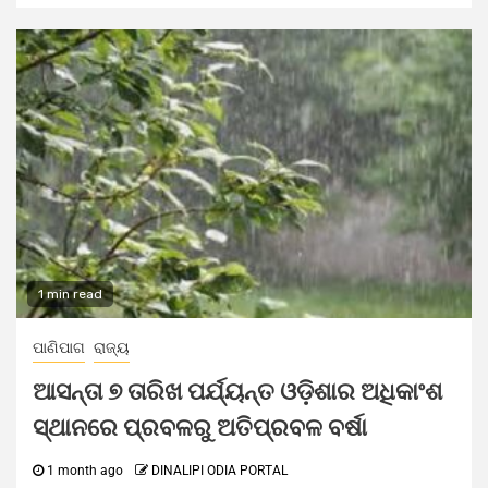
1 min read
ପାଣିପାଗ
ରାଜ୍ୟ
ଆସନ୍ତା ୭ ତାରିଖ ପର୍ଯ୍ୟନ୍ତ ଓଡ଼ିଶାର ଅଧିକାଂଶ
ସ୍ଥାନରେ ପ୍ରବଳରୁ ଅତିପ୍ରବଳ ବର୍ଷା
1 month ago
DINALIPI ODIA PORTAL