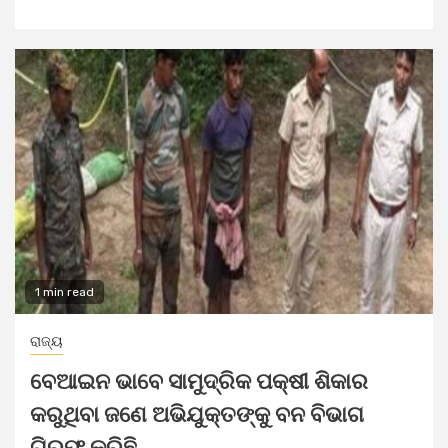
1 min read
ରାଜ୍ୟ
ବେଆଇନ ଭାବେ ସାମୁଦ୍ରିକ ପକ୍ଷୀ ଶିକାର
କରୁଥିବା ଜଣେ ଅଭିଯୁକ୍ତଙ୍କୁ ବନ ବିଭାଗ
ଗିରଫ କରିଛି