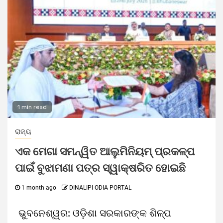
1 min read
ରାଜ୍ୟ
ଏକ ମେଗା ସମନ୍ୱିତ ଆଲୁମିନିୟମ୍ ପ୍ରକଳ୍ପ
ପାଇଁ ବୁଝାମଣା ପତ୍ର ସ୍ୱାକ୍ଷରିତ ହୋଇଛି
1 month ago
DINALIPI ODIA PORTAL
ଭୁବନେଶ୍ୱର: ଓଡ଼ିଶା ସରକାରଙ୍କ ଶିଳ୍ପ