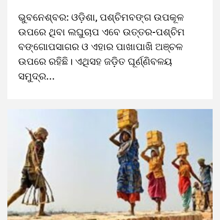
ଭୁବନେଶ୍ବର: ଓଡ଼ିଶା, ପଶ୍ଚିମବଙ୍ଗ ଉପକୂଳ
ଉପରେ ଥିବା ଲଘୁଚାପ ଏବେ ଉତ୍ତର-ପଶ୍ଚିମ
ବଙ୍ଗୋପସାଗର ଓ ଏହାର ପାଖାପାଖି ଅଞ୍ଚଳ
ଉପରେ ରହିଛି। ଏଥିସହ ଜଡ଼ିତ ଘୂର୍ଣ୍ଣିବଳୟ
ସମୁଦ୍ର...