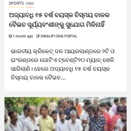
SPORTS
ଖେଳ
ଅଦ୍ୟାବଧି ୧୫ ବର୍ଷ ବୟସ୍କ ବିସ୍ମୟ ବାଳକ
ବୈଭବ ସୂର୍ଯ୍ୟବଂଶୀଙ୍କୁ ସୁଯୋଗ ମିଳିନାହିଁ
1 month ago
DINALIPI ODIA PORTAL
ଭାରତୀୟ କ୍ରିକେଟ୍‌ ଦଳ ଆୟରଲାଣ୍ଡରେ ୨ଟି ଓ
ଇଂଲଣ୍ଡରେ ଗୋଟିଏ ଟ୍ବେଣ୍ଟି୨୦ ମ୍ୟାଚ୍‌ ଖେଳି
ସାରିଲାଣି। ହେଲେ ଅଦ୍ୟାବଧି ୧୫ ବର୍ଷ ବୟସ୍କ
ବିସ୍ମୟ ବାଳକ ବୈଭବ...