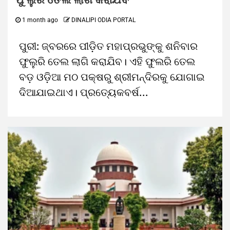
1 month ago
DINALIPI ODIA PORTAL
ପୁରୀ: ଜ୍ବରରେ ପୀଡ଼ିତ ମହାପ୍ରଭୁଙ୍କୁ ଶନିବାର
ଫୁଲୁରି ତେଲ ଲାଗି କରାଯିବ। ଏହି ଫୁଲରି ତେଲ
ବଡ଼ ଓଡ଼ିଆ ମଠ ପକ୍ଷରୁ ଶ୍ରୀମନ୍ଦିରକୁ ଯୋଗାଇ
ଦିଆଯାଇଥାଏ। ପ୍ରତ୍ୟେକବର୍ଷ...