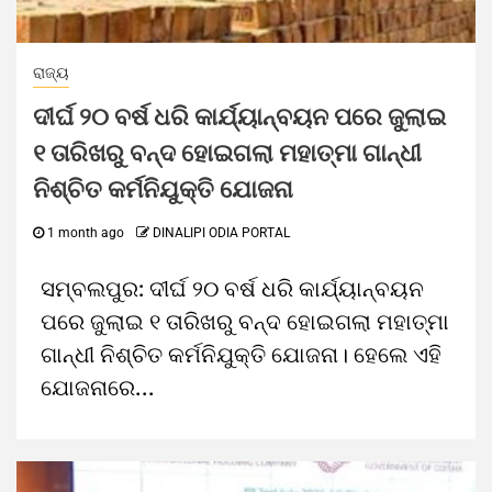
ରାଜ୍ୟ
ଦୀର୍ଘ ୨୦ ବର୍ଷ ଧରି କାର୍ଯ୍ୟାନ୍ବୟନ ପରେ ଜୁଲାଇ
୧ ତାରିଖରୁ ବନ୍ଦ ହୋଇଗଲା ମହାତ୍ମା ଗାନ୍ଧୀ
ନିଶ୍ଚିତ କର୍ମନିଯୁକ୍ତି ଯୋଜନା
1 month ago
DINALIPI ODIA PORTAL
ସମ୍ବଲପୁର: ଦୀର୍ଘ ୨୦ ବର୍ଷ ଧରି କାର୍ଯ୍ୟାନ୍ବୟନ
ପରେ ଜୁଲାଇ ୧ ତାରିଖରୁ ବନ୍ଦ ହୋଇଗଲା ମହାତ୍ମା
ଗାନ୍ଧୀ ନିଶ୍ଚିତ କର୍ମନିଯୁକ୍ତି ଯୋଜନା। ହେଲେ ଏହି
ଯୋଜନାରେ...