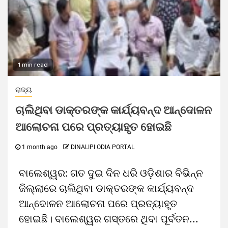
1 min read
ରାଜ୍ୟ
ଚାଲିଥିବା ଡାକ୍ତରଙ୍କ କାର୍ଯ୍ୟବନ୍ଦ ଆନ୍ଦୋଳନ
ଆଲୋଚନା ପରେ ପ୍ରତ୍ୟାହୃତ ହୋଇଛି
1 month ago
DINALIPI ODIA PORTAL
ବାଲେଶ୍ୱର: ଗତ ଦୁଇ ଦିନ ଧରି ଓଡ଼ିଶାର ବିଭିନ୍ନ
ଜିଲ୍ଲାରେ ଚାଲିଥିବା ଡାକ୍ତରଙ୍କ କାର୍ଯ୍ୟବନ୍ଦ
ଆନ୍ଦୋଳନ ଆଲୋଚନା ପରେ ପ୍ରତ୍ୟାହୃତ
ହୋଇଛି। ବାଲେଶ୍ୱର ଗସ୍ତରେ ଥିବା ପୂର୍ବତନ...