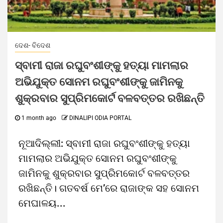
ଦେଶ- ବିଦେଶ
ସ୍ବାମୀ ରାଜା ରଘୁବଂଶୀଙ୍କୁ ହତ୍ୟା ମାମଲାର
ଅଭିଯୁକ୍ତ ସୋନମ ରଘୁବଂଶୀଙ୍କୁ ଜାମିନକୁ
ଶୁକ୍ରବାର ସୁପ୍ରିମକୋର୍ଟ ବଳବତ୍ତର ରଖିଛନ୍ତି
1 month ago
DINALIPI ODIA PORTAL
ନୂଆଦିଲ୍ଲୀ: ସ୍ବାମୀ ରାଜା ରଘୁବଂଶୀଙ୍କୁ ହତ୍ୟା
ମାମଲାର ଅଭିଯୁକ୍ତ ସୋନମ ରଘୁବଂଶୀଙ୍କୁ
ଜାମିନକୁ ଶୁକ୍ରବାର ସୁପ୍ରିମକୋର୍ଟ ବଳବତ୍ତର
ରଖିଛନ୍ତି। ଗତବର୍ଷ ମେ’ରେ ରାଜାଙ୍କ ସହ ସୋନମ
ମେଘାଳୟ...