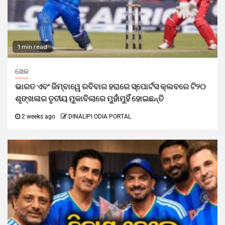
1 min read
ଖେଳ
ଭାରତ ଏବଂ ଜିମ୍ବାୱେ ରବିବାର ହରାରେ ସ୍ପୋର୍ଟସ କ୍ଲବରେ ଟି୨୦
ଶୃଙ୍ଖଳାର ତୃତୀୟ ମୁକାବିଲାରେ ମୁହାଁମୁହିଁ ହୋଇଛନ୍ତି
2 weeks ago
DINALIPI ODIA PORTAL