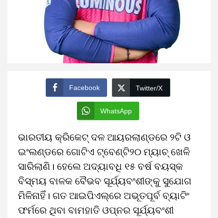
Facebook
Twitter/X
WhatsApp
ଭାରତୀୟ କ୍ରିକେଟ୍‌ ଦଳ ଆୟରଲାଣ୍ଡରେ ୨ଟି ଓ
ଇଂଲଣ୍ଡରେ ଗୋଟିଏ ଟ୍ବେଣ୍ଟି୨୦ ମ୍ୟାଚ୍‌ ଖେଳି
ସାରିଲାଣି। ହେଲେ ଅଦ୍ୟାବଧି ୧୫ ବର୍ଷ ବୟସ୍କ
ବିସ୍ମୟ ବାଳକ ବୈଭବ ସୂର୍ଯ୍ୟବଂଶୀଙ୍କୁ ସୁଯୋଗ
ମିଳିନାହିଁ। ଗତ ଆଇପିଏଲ୍‌ରେ ଅଭୂତପୂର୍ବ ବ୍ୟାଟିଂ
ଫର୍ମରେ ଥିବା ବାମହାତି ଓପ୍‌ନର ସୂର୍ଯ୍ୟବଂଶୀ