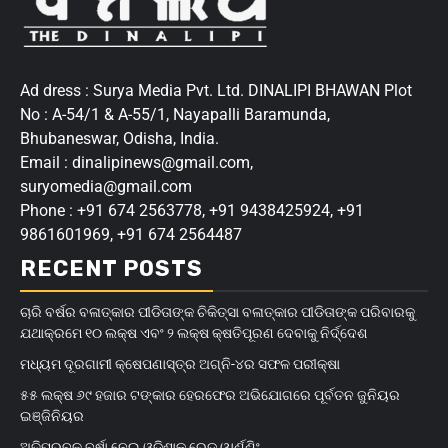
Ad dress : Surya Media Pvt. Ltd. DINALIPI BHAWAN Plot
No : A-54/1 & A-55/1, Nayapalli Baramunda,
Bhubaneswar, Odisha, India.
Email : dinalipinews@gmail.com,
suryomedia@gmail.com
Phone : +91 674 2563778, +91 9438425924, +91
9861601969, +91 674 2564487
RECENT POSTS
ଚାରି ବର୍ଷର ବଳାତ୍କାର ପୀଡିତାଙ୍କ ଚିକିତ୍ସା ବଳାତ୍କାର ପୀଡିତାଙ୍କ ପରିବାରକୁ
ଯଥାକ୍ରମେ ୧୦ ଲକ୍ଷ ଏବଂ ୨ ଲକ୍ଷ କ୍ଷତିପୂରଣ ଦେବାକୁ ନିର୍ଦ୍ଦେଶ
ମଧ୍ୟମ ଦୂରଗାମୀ କ୍ଷେପଣାସ୍ତ୍ର ଅଗ୍ନି-୪ର ସଫଳ ପରୀକ୍ଷା
୫୫ ଲକ୍ଷ ୬୯ ହଜାର ଟଙ୍କାର ହେରଫେର ଅଭିଯୋଗରେ ପୂର୍ବତନ ଜୁନିୟର
ଇଞ୍ଜିନିୟର
ଅତିପ୍ରବଳ ବର୍ଷା ନେଇ ଓଡିଶାକୁ ରେଡ୍ ୱାର୍ଣ୍ଣିଂ