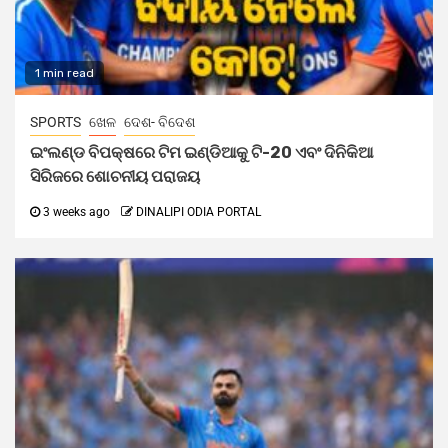
1 min read
SPORTS
ଖେଳ
ଦେଶ- ବିଦେଶ
ଇଂଲଣ୍ଡ ବିପକ୍ଷରେ ଟିମ ଇଣ୍ଡିଆକୁ ଟି-20 ଏବଂ ଦିନିକିଆ
ସିରିଜରେ ଶୋଚନୀୟ ପରାଜୟ
3 weeks ago
DINALIPI ODIA PORTAL