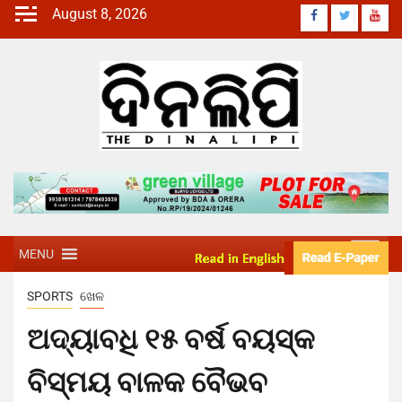
August 8, 2026
MENU
SPORTS
ଖେଳ
ଅଦ୍ୟାବଧି ୧୫ ବର୍ଷ ବୟସ୍କ
ବିସ୍ମୟ ବାଳକ ବୈଭବ