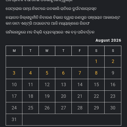
ପେଟ୍ରୋଲ ପମ୍ପ ନିକଟରେ ଗତକାଲି ରାତିରେ ଦୁର୍ଘଟଣାଗ୍ରସ୍ତ
ନୟାଗଡ ଜିଲ୍ଲାଦୁର୍ନୀତି ନିବାରଣ ବିଭାଗ ଦ୍ୱାରା ରଣପୁର ପଞ୍ଚାୟତ ଆକାଉଣ୍ଟ
କମ ଡାଟା ଏଣ୍ଟ୍ରି ଅପରେଟର ଆଜି ମଧ୍ୟାହ୍‌ଣରେ ଗିରଫ
ତାମିଲନାଡୁରେ ମଦ ବିକ୍ରି ବ୍ୟବସ୍ଥାରେ ଏକ ବଡ଼ ପରିବର୍ତ୍ତନ
August 2026
M
T
W
T
F
S
S
1
2
3
4
5
6
7
8
9
10
11
12
13
14
15
16
17
18
19
20
21
22
23
24
25
26
27
28
29
30
31