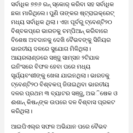
ସର୍ବାଧିକ ୭୭୬ ରନ୍‌ ସ୍କୋର୍‌ କରିବା ସହ ସର୍ବାଧିକ
ଛକା ମାରିଥିଲେ। ପୁଣି ତାଙ୍କର ଷ୍ଟ୍ରାଇକ୍‌ରେଟ୍‌
ମଧ୍ୟ ସର୍ବାଧିକ ଥିଲା। ଏହା ପୂର୍ବରୁ ଟ୍ବେଣ୍ଟି୨୦
ବିଶ୍ବକପ୍‌ରେ ଭାରତକୁ ଚମ୍ପିଆନ୍‌ କରିବାରେ
ବିଶେଷ ଅବଦାନକୁ ଦେଖି ବୈଭବଙ୍କୁ ସିନିୟର
ଭାରତୀୟ ଦଳରେ ସୁଯୋଗ ମିଳିଥିଲା।
ଆୟରଲାଣ୍ଡରେ ସଞ୍ଜୁ ସାମ୍‌ସନ ୨ଟିଯାକ
ଇନିଂସରେ ବିଫଳ ହେବା ପରେ ମଧ୍ୟ
ସୂର୍ଯ୍ୟବଂଶୀଙ୍କୁ ଖେଳା ଯାଇନଥିଲା। ଭାରତକୁ
ଟ୍ବେଣ୍ଟି୨୦ ବିଶ୍ବକପ୍‌ ଜିତାଇଥିବା ଭାରତୀୟ
ଦଳର ପ୍ରଥମ ୩ ବ୍ୟାଟର ସଞ୍ଜୁ, ଅଭ​‌ିଷେକ ଓ
ଈଶାନ୍ କିଷନ୍‌ଙ୍କ ଉପରେ ଦଳ ବିଶ୍ବାସ ପ୍ରକଟ
କରିଥିଲା।
ଆଇପିଏଲ୍‌ର ସଫଳ ଅଭିଯାନ ପରେ ବୈଭବ