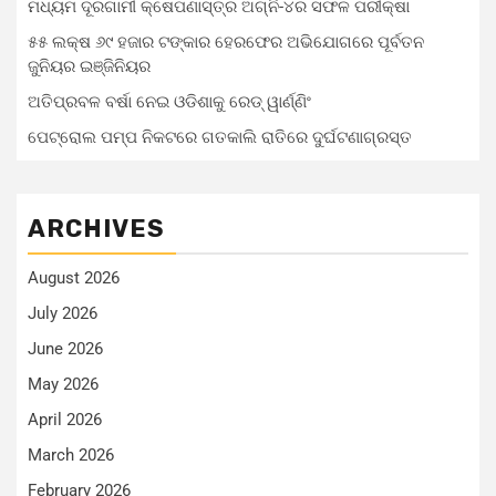
ମଧ୍ୟମ ଦୂରଗାମୀ କ୍ଷେପଣାସ୍ତ୍ର ଅଗ୍ନି-୪ର ସଫଳ ପରୀକ୍ଷା
୫୫ ଲକ୍ଷ ୬୯ ହଜାର ଟଙ୍କାର ହେରଫେର ଅଭିଯୋଗରେ ପୂର୍ବତନ
ଜୁନିୟର ଇଞ୍ଜିନିୟର
ଅତିପ୍ରବଳ ବର୍ଷା ନେଇ ଓଡିଶାକୁ ରେଡ୍ ୱାର୍ଣ୍ଣିଂ
ପେଟ୍ରୋଲ ପମ୍ପ ନିକଟରେ ଗତକାଲି ରାତିରେ ଦୁର୍ଘଟଣାଗ୍ରସ୍ତ
ARCHIVES
August 2026
July 2026
June 2026
May 2026
April 2026
March 2026
February 2026