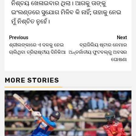
ନିଶ୍ଚୟ ଖେଳାଇବାର ଥିଲା। ଆଗକୁ ତାଙ୍କୁ
ଇଂଲଣ୍ଡରେ ସୁଯୋଗ ମିଳିବ କି ନାହିଁ; ତାହାକୁ ନେଇ
ମୁଁ ନିଶ୍ଚିତ ନୁହେଁ।
Previous
Next
ଶ୍ରୀଲଙ୍କାରେ ଏ ଦଳକୁ ନେଇ
ବ୍ରାଜିଲିୟ ଷ୍ଟାର ନେମାର
ଚାଲିଥିବା ତ୍ରିରାଷ୍ଟୀୟ ଦିନିକିଆ
ଅନ୍ତର୍ଜାତୀୟ ଫୁଟବଲ୍‌ରୁ ଅବସର
ଘୋଷଣା
MORE STORIES