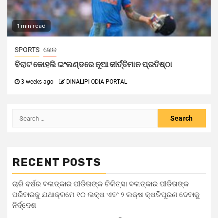
1 min read
SPORTS
ଖେଳ
ବିରାଟ କୋହଲି ଇଂଲଣ୍ଡରେ ନୂଆ କୀର୍ତ୍ତିମାନ ପ୍ରତିଷ୍ଠା
3 weeks ago
DINALIPI ODIA PORTAL
RECENT POSTS
ଚାରି ବର୍ଷର ବଳାତ୍କାର ପୀଡିତାଙ୍କ ଚିକିତ୍ସା ବଳାତ୍କାର ପୀଡିତାଙ୍କ
ପରିବାରକୁ ଯଥାକ୍ରମେ ୧୦ ଲକ୍ଷ ଏବଂ ୨ ଲକ୍ଷ କ୍ଷତିପୂରଣ ଦେବାକୁ
ନିର୍ଦ୍ଦେଶ