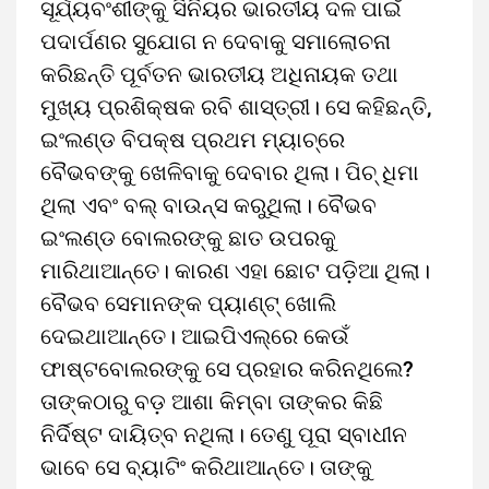
ସୂର୍ଯ୍ୟବଂଶୀଙ୍କୁ ସିନିୟର ଭାରତୀୟ ଦଳ ପାଇଁ
ପଦାର୍ପଣର ସୁଯୋଗ ନ ଦେବାକୁ ସମାଲୋଚନା
କରିଛନ୍ତି ପୂର୍ବତନ ଭାରତୀୟ ଅଧିନାୟକ ତଥା
ମୁଖ୍ୟ ପ୍ରଶିକ୍ଷକ ରବି ଶାସ୍ତ୍ରୀ। ସେ କହିଛନ୍ତି,
ଇଂଲଣ୍ଡ ବିପକ୍ଷ ପ୍ରଥମ ମ୍ୟାଚ୍‌ରେ
ବୈଭବଙ୍କୁ ଖେଳିବାକୁ ଦେବାର ଥିଲା। ପିଚ୍‌ ଧିମା
ଥିଲା ଏବଂ ବଲ୍‌ ବାଉନ୍‌ସ କରୁଥିଲା। ବୈଭବ
ଇଂଲଣ୍ଡ ବୋଲରଙ୍କୁ ଛାତ ଉପରକୁ
ମାରିଥାଆନ୍ତେ। କାରଣ ଏହା ଛୋଟ ପଡ଼ିଆ ଥିଲା।
ବୈଭବ ସେମାନଙ୍କ ପ୍ୟାଣ୍ଟ୍‌ ଖୋଲି
ଦେଇଥାଆନ୍ତେ। ଆଇପିଏଲ୍‌ରେ କେଉଁ
ଫାଷ୍ଟବୋଲରଙ୍କୁ ସେ ପ୍ରହାର କରିନଥିଲେ?
ତାଙ୍କଠାରୁ ବଡ଼ ଆଶା କିମ୍ବା ତାଙ୍କର କିଛି
ନିର୍ଦିଷ୍ଟ ଦାୟିତ୍ବ ନଥିଲା। ତେଣୁ ପୂରା ସ୍ବାଧୀନ
ଭାବେ ସେ ବ୍ୟାଟିଂ କରିଥାଆନ୍ତେ। ତାଙ୍କୁ