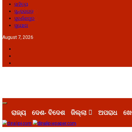
ସାହିତ୍ୟ
ସୁନ୍ଦରଗଡ଼
ସୁବର୍ଣ୍ଣପୁର
ସୁଯୋଗ
August 7, 2026
Facebook
Twitter
Youtube
Primary
Menu
ରାଜ୍ୟ
ଦେଶ- ବିଦେଶ
ଜିଲ୍ଲା
ଅପରାଧ
ଖେ