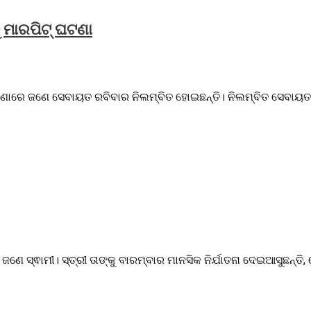
 ମାରପିଟ୍‌ ଘଟଣା
ଟଣାରେ ଜଣେ ସେବାୟତ ରବିବାର ନିଲମ୍ବିତ ହୋଇଛନ୍ତି। ନିଲମ୍ବିତ ସେବାୟତ ‌ହ
 ଜଣେ ସ୍ଵାମୀ। ସ୍ତ୍ରୀ ତାଙ୍କୁ ବାରମ୍ବାର ମାନସିକ ନିର୍ଯାତନା ଦେଇଆସୁଛନ୍ତି, 