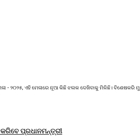
 ୨୦୨୫, ଏହି ମେଳାରେ ନୂଆ କିଛି ଝଲକ ଦେଖିବାକୁ ମିଳିଛି। ବିଶେଷକରି ମୁଖ
କରିବେ ପ୍ରଧାନମନ୍ତ୍ରୀ