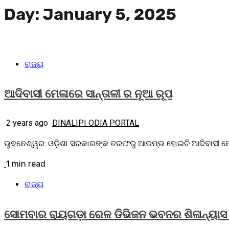
Day:
January 5, 2025
ରାଜ୍ୟ
ଆଦିବାସୀ ମେଳାରେ ସାନ୍ତାଳୀ ର ନୂଆ ରୂପ
2 years ago
DINALIPI ODIA PORTAL
ଭୁବନେଶ୍ୱର: ଓଡ଼ିଶା ସରକାରଙ୍କ ତରଫରୁ ଆରମ୍ଭ ହୋଇଚି ଆଦିବାସୀ ମେଳା -
1 min read
ରାଜ୍ୟ
ସୋମବାର ରାୟଗଡ଼ା ରେଳ ଡିଭିଜନ ଭବନର ଶିଳାନ୍ୟାସ 