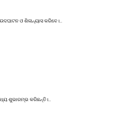
ଉଦଘାଟନ ଓ ଶିଳାନ୍ୟାସ କରିବେ।...
୍ୟ ଶୁଭାରମ୍ଭ କରିଛନ୍ତି।...