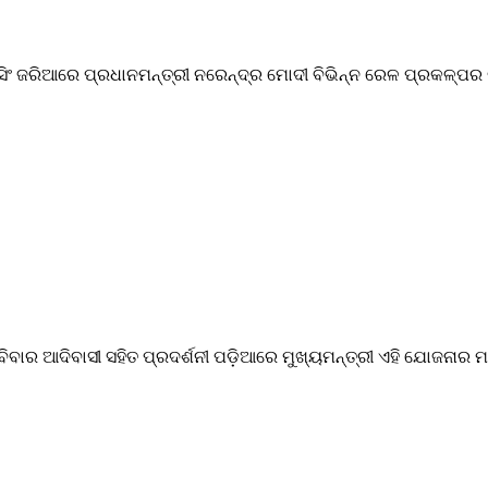
ସିଂ ଜରିଆରେ ପ୍ରଧାନମନ୍ତ୍ରୀ ନରେନ୍ଦ୍ର ମୋଦୀ ବିଭିନ୍ନ ରେଳ ପ୍ରକଳ୍ପର 
ବିବାର ଆଦିବାସୀ ସହିତ ପ୍ରଦର୍ଶନୀ ପଡ଼ିଆରେ ମୁଖ୍ୟମନ୍ତ୍ରୀ ଏହି ଯୋଜନାର ମଧ