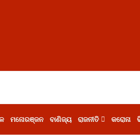
ଳ
ମନୋରଞ୍ଜନ
ବାଣିଜ୍ୟ
ରାଜନୀତି
କରୋନା
ଭ