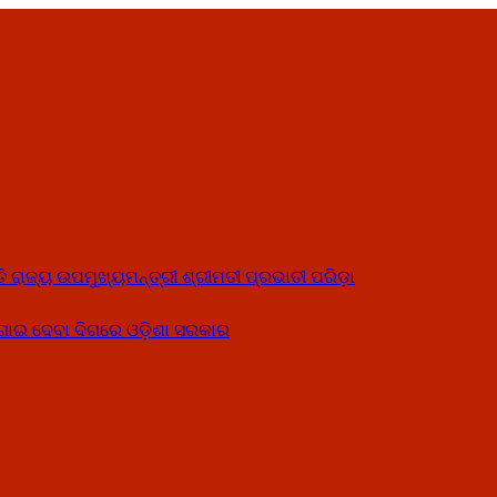
ତି ରାଜ୍ୟ ଉପମୁଖ୍ୟମନ୍ତ୍ରୀ ଶ୍ରୀମତୀ ପ୍ରଭାତୀ ପରିଡ଼ା
ୋଗାଇ ଦେବା ଦିଗରେ ଓଡ଼ିଶା ସରକାର