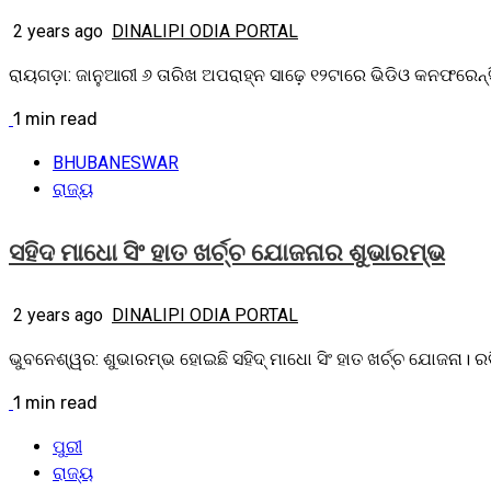
2 years ago
DINALIPI ODIA PORTAL
ରାୟଗଡ଼ା: ଜାନୁଆରୀ ୬ ତାରିଖ ଅପରାହ୍ନ ସାଢ଼େ ୧୨ଟାରେ ଭିଡିଓ କନଫରେନ୍
1 min read
BHUBANESWAR
ରାଜ୍ୟ
ସହିଦ ମାଧୋ ସିଂ ହାତ ଖର୍ଚ୍ଚ ଯୋଜନାର ଶୁଭାରମ୍ଭ
2 years ago
DINALIPI ODIA PORTAL
ଭୁବନେଶ୍ୱର: ଶୁଭାରମ୍ଭ ହୋଇଛି ସହିଦ୍‌ ମାଧୋ ସିଂ ହାତ ଖର୍ଚ୍ଚ ଯୋଜନା। ର
1 min read
ପୁରୀ
ରାଜ୍ୟ