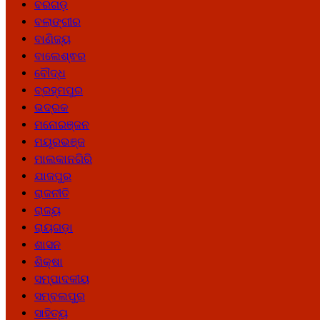
ବରଗଡ଼
ବଲାଙ୍ଗୀର
ବାଣିଜ୍ୟ
ବାଲେଶ୍ଵର
ବୌଦ୍ଧ
ବ୍ରହ୍ମପୁର
ଭଦ୍ରକ
ମନୋରଞ୍ଜନ
ମୟୂରଭଞ୍ଜ
ମାଲକାନଗିରି
ଯାଜପୁର
ରାଜନୀତି
ରାଜ୍ୟ
ରାୟଗଡ଼ା
ଶାସନ
ଶିକ୍ଷା
ସମ୍ପାଦକୀୟ
ସମ୍ବଲପୁର
ସାହିତ୍ୟ