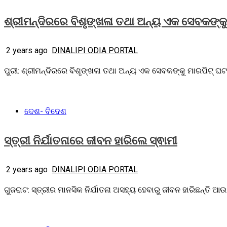
ଶ୍ରୀମନ୍ଦିରରେ ବିଶୃଙ୍ଖଳା ତଥା ଅନ୍ୟ ଏକ ସେବକଙ୍କୁ
2 years ago
DINALIPI ODIA PORTAL
ପୁରୀ: ଶ୍ରୀମନ୍ଦିରରେ ବିଶୃଙ୍ଖଳା ତଥା ଅନ୍ୟ ଏକ ସେବକଙ୍କୁ ମାରପିଟ୍‌ ଘ
ଦେଶ- ବିଦେଶ
ସ୍ତ୍ରୀ ନିର୍ଯାତନାରେ ଜୀବନ ହାରିଲେ ସ୍ଵାମୀ
2 years ago
DINALIPI ODIA PORTAL
ଗୁଜରାଟ: ସ୍ତ୍ରୀର ମାନସିକ ନିର୍ଯାତନା ଅସହ୍ୟ ହେବାରୁ ଜୀବନ ହାରିଛନ୍ତି ଆଉ