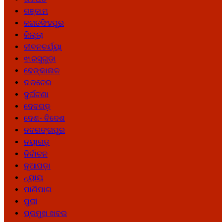
ଗଞ୍ଜାମ
ଜଗତସିଂହପୁର
ଜିଲ୍ଲା
ଜୀବନଚର୍ଯ୍ୟା
ଝାରସୁଗୁଡ଼ା
ଢେଙ୍କାନାଳ
ତାଳଚେର
ଦୁର୍ଘଟଣା
ଦେବଗଡ଼
ଦେଶ- ବିଦେଶ
ନବରଙ୍ଗପୁର
ନୟାଗଡ଼
ନିର୍ବାଚନ
ନୂଆପଡ଼ା
ନ୍ୟାୟ
ପାଣିପାଗ
ପୁରୀ
ପ୍ରମୁଖ ଖବର