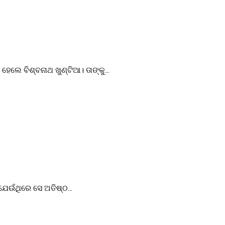
େଲେ ବିଶ୍ବନାଥ ଖୁଣ୍ଟିଆ। ତାଙ୍କୁ...
ଯେଉଁଥିରେ ସେ ଅତିଷ୍ଠ...