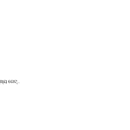
୍ୟ ଗେଟ୍...