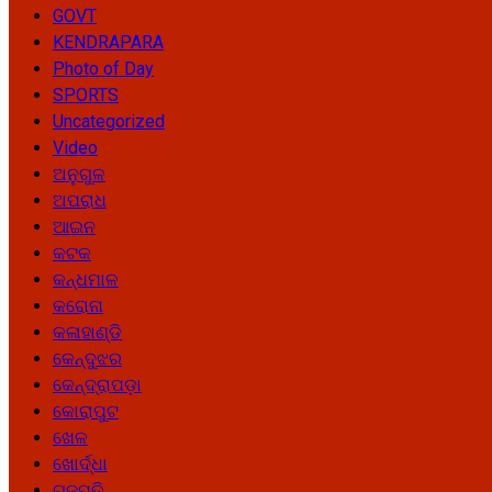
GOVT
KENDRAPARA
Photo of Day
SPORTS
Uncategorized
Video
ଅନୁଗୁଳ
ଅପରାଧ
ଆଇନ
କଟକ
କନ୍ଧମାଳ
କରୋନା
କଳାହାଣ୍ଡି
କେନ୍ଦୁଝର
କେନ୍ଦ୍ରାପଡ଼ା
କୋରାପୁଟ
ଖେଳ
ଖୋର୍ଦ୍ଧା
ଗଜପତି