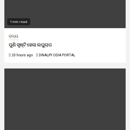
1 min read
ରାଜ୍ୟ
ପୁଣି ସୃଷ୍ଟି ହେଲା ଲଘୁଚାପ
20 hours ago
DINALIPI ODIA PORTAL