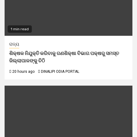
1 min read
ରାଜ୍ୟ
ଶିକ୍ଷକ ନିଯୁକ୍ତି କରିବାକୁ ଗଣଶିକ୍ଷା ବିଭାଗ ପକ୍ଷରୁ ସମସ୍ତ
ଜିଲ୍ଲାପାଳଙ୍କୁ ଚିଠି
20 hours ago
DINALIPI ODIA PORTAL