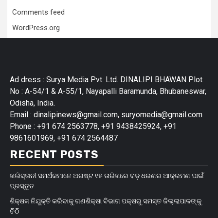
Comments feed
WordPress.org
Ad dress : Surya Media Pvt. Ltd. DINALIPI BHAWAN Plot
No : A-54/1 & A-55/1, Nayapalli Baramunda, Bhubaneswar,
Odisha, India.
Email : dinalipinews@gmail.com, suryomedia@gmail.com
Phone : +91 674 2563778, +91 9438425924, +91
9861601969, +91 674 2564487
RECENT POSTS
ଖଲିସ୍ତାନୀ ସମର୍ଥକମାନେ ଅଗଷ୍ଟ ୧୫ ତାରିଖରେ ବଡ଼ ଧରଣର ଆକ୍ରମଣ ପାଇଁ
ପ୍ରସ୍ତୁତ
ଶିକ୍ଷକ ନିଯୁକ୍ତି କରିବାକୁ ଗଣଶିକ୍ଷା ବିଭାଗ ପକ୍ଷରୁ ସମସ୍ତ ଜିଲ୍ଲାପାଳଙ୍କୁ
ଚିଠି