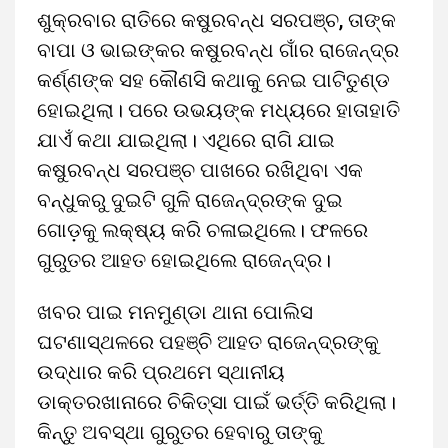
ଶୁକ୍ରବାର ରାତିରେ କଷୁରବନ୍ଧ ସରପଞ୍ଚ, ତାଙ୍କ
ବାପା ଓ ଭାଇଙ୍କର କଷୁରବନ୍ଧ ଗାଁର ରାଜେନ୍ଦ୍ର
କର୍ଣ୍ଣଙ୍କ ସହ କୌଣସି କଥାକୁ ନେଇ ପାଟିତୁଣ୍ଡ
ହୋଇଥିଲା। ପରେ ଉଭୟଙ୍କ ମଧ୍ୟରେ ହାତାହାତି
ଯାଏଁ କଥା ଯାଇଥିଲା। ଏଥିରେ ରାଗି ଯାଇ
କଷୁରବନ୍ଧ ସରପଞ୍ଚ ପାଖରେ ରଖିଥିବା ଏକ
ବନ୍ଧୁକରୁ ଦୁଇଟି ଗୁଳି ରାଜେନ୍ଦ୍ରଙ୍କ ଦୁଇ
ଗୋଡ଼କୁ ଲକ୍ଷ୍ୟ କରି ଚଳାଇଥିଲେ। ଫଳରେ
ଗୁରୁତର ଆହତ ହୋଇଥିଲେ ରାଜେନ୍ଦ୍ର।
ଖବର ପାଇ ମନମୁଣ୍ଡା ଥାନା ପୋଲିସ
ଘଟଣାସ୍ଥଳରେ ପହଞ୍ଚି ଆହତ ରାଜେନ୍ଦ୍ରଙ୍କୁ
ଉଦ୍ଧାର କରି ପ୍ରଥମେ ସ୍ଥାନୀୟ
ଡାକ୍ତରଖାନାରେ ଚିକିତ୍ସା ପାଇଁ ଭର୍ତ୍ତି କରିଥିଲା।
କିନ୍ତୁ ଅବସ୍ଥା ଗୁରୁତର ହେବାରୁ ତାଙ୍କୁ