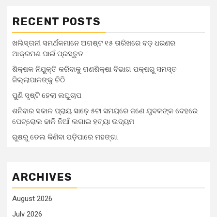
RECENT POSTS
ଖଲିସ୍ତାନୀ ସମର୍ଥକମାନେ ଅଗଷ୍ଟ ୧୫ ତାରିଖରେ ବଡ଼ ଧରଣର
ଆକ୍ରମଣ ପାଇଁ ପ୍ରସ୍ତୁତ
ଶିକ୍ଷକ ନିଯୁକ୍ତି କରିବାକୁ ଗଣଶିକ୍ଷା ବିଭାଗ ପକ୍ଷରୁ ସମସ୍ତ
ଜିଲ୍ଲାପାଳଙ୍କୁ ଚିଠି
ପୁଣି ସୃଷ୍ଟି ହେଲା ଲଘୁଚାପ
ଶନିବାର ସକାଳ ପ୍ରାୟ ସାଢ଼େ ୫ଟା ସମୟରେ ଜଣେ ଯୁବକଙ୍କ ଦେହରେ
ପେଟ୍ରୋଲ ଢାଳି ନିଆଁ ଲଗାଇ ହତ୍ୟା ଉଦ୍ୟମ
ରୁଷରୁ ତେଲ କିଣିବା ପଡ଼ିପାରେ ମହଙ୍ଗା
ARCHIVES
August 2026
July 2026