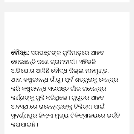
ବୌଦ୍ଧ:
ସରପଞ୍ଚଙ୍କ ଗୁଳିମାଡ଼ରେ ଆହତ
ହୋଇଛନ୍ତି ଜଣେ ଗ୍ରାମବାସୀ। ଏହିଭଳି
ଅଭିଯୋଗ ଆସିଛି ବୌଦ୍ଧ ଜିଲ୍ଲା ମନମୁଣ୍ଡା
ଥାନା କଷୁରବନ୍ଧ ଗାଁରୁ। ପୂର୍ବ ଶତ୍ରୁତାକୁ କେନ୍ଦ୍ର
କରି କଷୁରବନ୍ଧ ସରପଞ୍ଚ ଗାଁର ରାଜେନ୍ଦ୍ର
କର୍ଣ୍ଣଙ୍କୁ ଗୁଳି କରିଥିଲେ। ଗୁରୁତର ଆହତ
ଅବସ୍ଥାରେ ରାଜେନ୍ଦ୍ରଙ୍କୁ ଚିକିତ୍ସା ପାଇଁ
ସୁବର୍ଣ୍ଣପୁର ଜିଲ୍ଲା ମୁଖ୍ୟ ଚିକିତ୍ସାଳୟରେ ଭର୍ତ୍ତି
କରାଯାଇଛି।