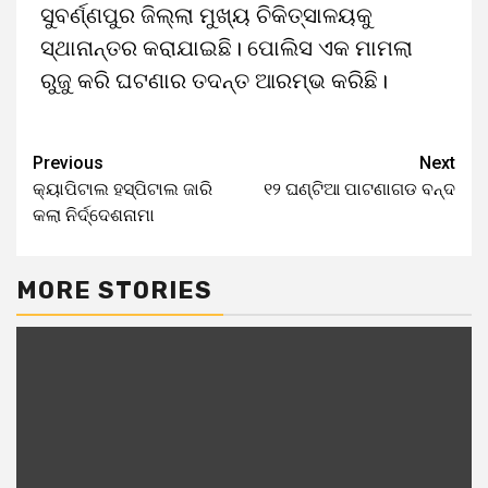
ସୁବର୍ଣ୍ଣପୁର ଜିଲ୍ଲା ମୁଖ୍ୟ ଚିକିତ୍ସାଳୟକୁ
ସ୍ଥାନାନ୍ତର କରାଯାଇଛି। ପୋଲିସ ଏକ ମାମଲା
ରୁଜୁ କରି ଘଟଣାର ତଦନ୍ତ ଆରମ୍ଭ କରିଛି।
Previous
Next
କ୍ୟାପିଟାଲ ହସ୍ପିଟାଲ ଜାରି
୧୨ ଘଣ୍ଟିଆ ପାଟଣାଗଡ ବନ୍ଦ
କଲା ନିର୍ଦ୍ଦେଶନାମା
MORE STORIES