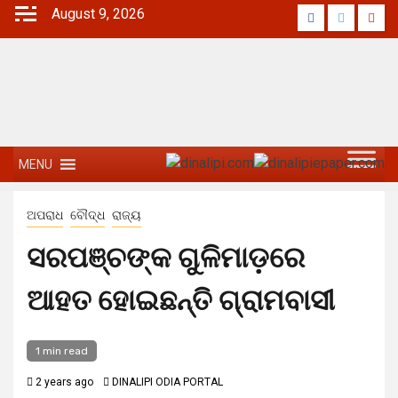
August 9, 2026
MENU
ଅପରାଧ
ବୌଦ୍ଧ
ରାଜ୍ୟ
ସରପଞ୍ଚଙ୍କ ଗୁଳିମାଡ଼ରେ
ଆହତ ହୋଇଛନ୍ତି ଗ୍ରାମବାସୀ
1 min read
2 years ago
DINALIPI ODIA PORTAL