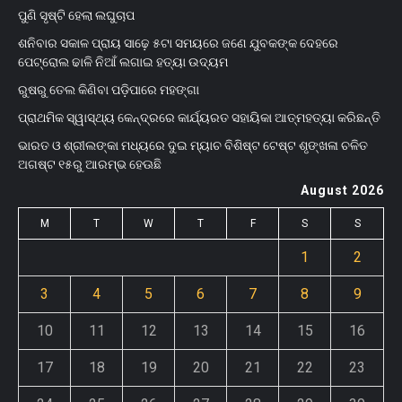
ପୁଣି ସୃଷ୍ଟି ହେଲା ଲଘୁଚାପ
ଶନିବାର ସକାଳ ପ୍ରାୟ ସାଢ଼େ ୫ଟା ସମୟରେ ଜଣେ ଯୁବକଙ୍କ ଦେହରେ
ପେଟ୍ରୋଲ ଢାଳି ନିଆଁ ଲଗାଇ ହତ୍ୟା ଉଦ୍ୟମ
ରୁଷରୁ ତେଲ କିଣିବା ପଡ଼ିପାରେ ମହଙ୍ଗା
ପ୍ରାଥମିକ ସ୍ୱାସ୍ଥ୍ୟ କେନ୍ଦ୍ରରେ କାର୍ଯ୍ୟରତ ସହାୟିକା ଆତ୍ମହତ୍ୟା କରିଛନ୍ତି
ଭାରତ ଓ ଶ୍ରୀଲଙ୍କା ମଧ୍ୟରେ ଦୁଇ ମ୍ୟାଚ ବିଶିଷ୍ଟ ଟେଷ୍ଟ ଶୃଙ୍ଖଳା ଚଳିତ
ଅଗଷ୍ଟ ୧୫ରୁ ଆରମ୍ଭ ହେଊଛି
August 2026
M
T
W
T
F
S
S
1
2
3
4
5
6
7
8
9
10
11
12
13
14
15
16
17
18
19
20
21
22
23