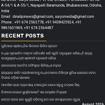
A-54/1 & A-55/1, Nayapalli Baramunda, Bhubaneswar, Odisha,
India.
Email : dinalipinews@gmail.com, suryomedia@gmail.com
Phone : +91 674 2563778, +91 9438425924, +91
9861601969, +91 674 2564487
RECENT POSTS
ପୁଣିଥରେ ଶ୍ରୀମନ୍ଦିର ଭିତରର ଭିଡିଓ ପ୍ରଘଟ
ବନ୍ୟା ପ୍ରଭାବିତ ଅଞ୍ଚଳ ପରିଦର୍ଶନ କରି ସ୍ଥିତି ଅନୁଧ୍ୟାନ କରିଛନ୍ତି ରାଜ୍ୟ
ଉପମୁଖ୍ୟମନ୍ତ୍ରୀ ଶ୍ରୀମତୀ ପ୍ରଭାତୀ ପରିଡ଼ା
ରାଉରକେଲା ଆରଟିଓ ଅଫିସ୍‌ରେ ଭିଜିଲାନ୍ସ ଚଢ଼ାଉ
ରାଜ୍ୟରେ କର୍କଟ ରୋଗୀମାନଙ୍କୁ ଉନ୍ନତମାନର ଚିକିତ୍ସା ସୁବିଧା ଯୋଗାଇ ଦେବା
ଦିଗରେ ଓଡ଼ିଶା ସରକାର
ଆବାସିକ ଘରେ ବ୍ୟବସାୟ ଚଳାଇଥିବା କୋଠା ସବୁକୁ ତତ୍କାଳ ସିଲ୍‌
ବିଫଳତା ଉପରେ ସୁପ୍ରିମକୋର୍ଟ ଏକ ଗମ୍ଭୀର ଟିପ୍ପଣୀ
ଭଙ୍ଗା ଘରର ଛାତ ଭୁଶୁଡ଼ି ପଡ଼ିବାରୁ ଛଅ ଜଣ ସଦସ୍ୟଙ୍କର ମୃତ୍ୟୁ
August 2026