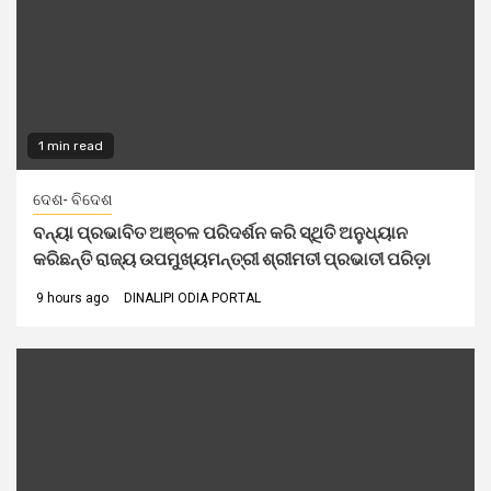
1 min read
ଦେଶ- ବିଦେଶ
ବନ୍ୟା ପ୍ରଭାବିତ ଅଞ୍ଚଳ ପରିଦର୍ଶନ କରି ସ୍ଥିତି ଅନୁଧ୍ୟାନ
କରିଛନ୍ତି ରାଜ୍ୟ ଉପମୁଖ୍ୟମନ୍ତ୍ରୀ ଶ୍ରୀମତୀ ପ୍ରଭାତୀ ପରିଡ଼ା
9 hours ago
DINALIPI ODIA PORTAL