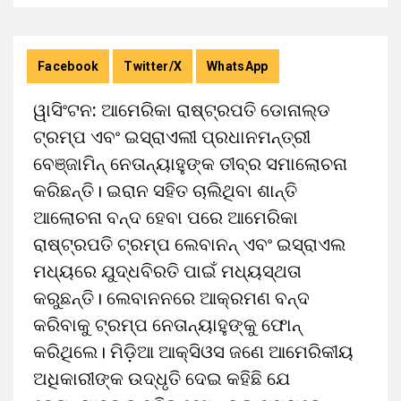
Facebook
Twitter/X
WhatsApp
ୱାସିଂଟନ: ଆମେରିକା ରାଷ୍ଟ୍ରପତି ଡୋନାଲ୍ଡ
ଟ୍ରମ୍ପ ଏବଂ ଇସ୍ରାଏଲୀ ପ୍ରଧାନମନ୍ତ୍ରୀ
ବେଞ୍ଜାମିନ୍ ନେତାନ୍ୟାହୁଙ୍କ ତୀବ୍ର ସମାଲୋଚନା
କରିଛନ୍ତି। ଇରାନ ସହିତ ଚାଲିଥିବା ଶାନ୍ତି
ଆଲୋଚନା ବନ୍ଦ ହେବା ପରେ ଆମେରିକା
ରାଷ୍ଟ୍ରପତି ଟ୍ରମ୍ପ ଲେବାନନ୍ ଏବଂ ଇସ୍ରାଏଲ
ମଧ୍ୟରେ ଯୁଦ୍ଧବିରତି ପାଇଁ ମଧ୍ୟସ୍ଥତା
କରୁଛନ୍ତି। ଲେବାନନରେ ଆକ୍ରମଣ ବନ୍ଦ
କରିବାକୁ ଟ୍ରମ୍ପ ନେତାନ୍ୟାହୁଙ୍କୁ ଫୋନ୍
କରିଥିଲେ। ମିଡ଼ିଆ ଆକ୍ସିଓସ ଜଣେ ଆମେରିକୀୟ
ଅଧିକାରୀଙ୍କ ଉଦ୍ଧୃତି ଦେଇ କହିଛି ଯେ