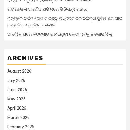
ରାଉରକେଲା ଆରଟିଓ ଅଫିସ୍‌ରେ ଭିଜିଲାନ୍ସ ଚଢ଼ାଉ
ରାଜ୍ୟରେ କର୍କଟ ରୋଗୀମାନଙ୍କୁ ଉନ୍ନତମାନର ଚିକିତ୍ସା ସୁବିଧା ଯୋଗାଇ
ଦେବା ଦିଗରେ ଓଡ଼ିଶା ସରକାର
ଆବାସିକ ଘରେ ବ୍ୟବସାୟ ଚଳାଇଥିବା କୋଠା ସବୁକୁ ତତ୍କାଳ ସିଲ୍‌
ARCHIVES
August 2026
July 2026
June 2026
May 2026
April 2026
March 2026
February 2026