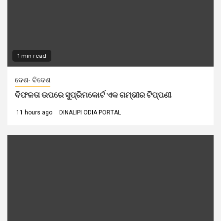
1 min read
ଦେଶ- ବିଦେଶ
ବିଫଳତା ଉପରେ ସୁପ୍ରିମକୋର୍ଟ ଏକ ଗମ୍ଭୀର ଟିପ୍ପଣୀ
11 hours ago
DINALIPI ODIA PORTAL