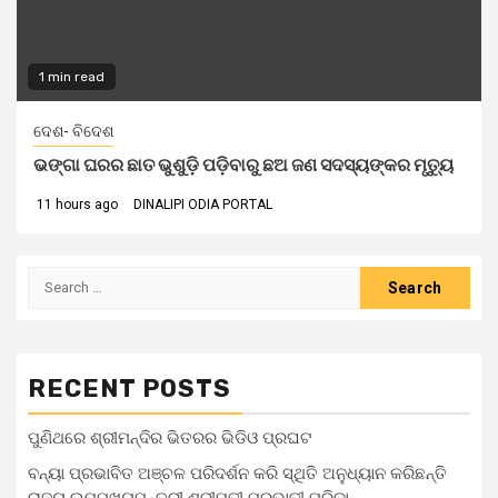
1 min read
ଦେଶ- ବିଦେଶ
ଭଙ୍ଗା ଘରର ଛାତ ଭୁଶୁଡ଼ି ପଡ଼ିବାରୁ ଛଅ ଜଣ ସଦସ୍ୟଙ୍କର ମୃତ୍ୟୁ
11 hours ago
DINALIPI ODIA PORTAL
Search
for:
RECENT POSTS
ପୁଣିଥରେ ଶ୍ରୀମନ୍ଦିର ଭିତରର ଭିଡିଓ ପ୍ରଘଟ
ବନ୍ୟା ପ୍ରଭାବିତ ଅଞ୍ଚଳ ପରିଦର୍ଶନ କରି ସ୍ଥିତି ଅନୁଧ୍ୟାନ କରିଛନ୍ତି
ରାଜ୍ୟ ଉପମୁଖ୍ୟମନ୍ତ୍ରୀ ଶ୍ରୀମତୀ ପ୍ରଭାତୀ ପରିଡ଼ା