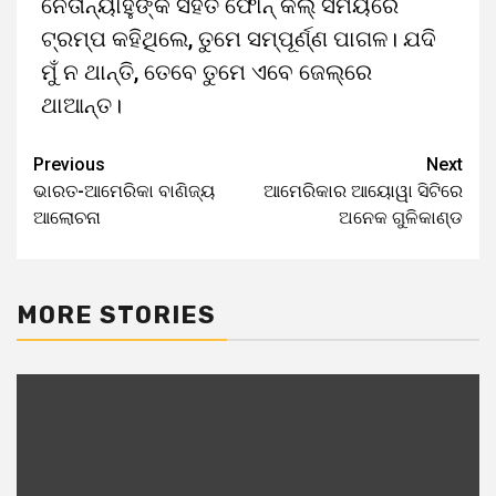
ନେତାନ୍ୟାହୁଙ୍କ ସହିତ ଫୋନ୍‌ କଲ୍ ସମୟରେ
ଟ୍ରମ୍ପ କହିଥିଲେ, ତୁମେ ସମ୍ପୂର୍ଣ୍ଣ ପାଗଳ। ଯଦି
ମୁଁ ନ ଥାନ୍ତି, ତେବେ ତୁମେ ଏବେ ଜେଲ୍‌ରେ
ଥାଆନ୍ତ।
Previous
Next
Continue
ଭାରତ-ଆମେରିକା ବାଣିଜ୍ୟ
ଆମେରିକାର ଆୟୋୱା ସିଟିରେ
Reading
ଆଲୋଚନା
ଅନେକ ଗୁଳିକାଣ୍ଡ
MORE STORIES