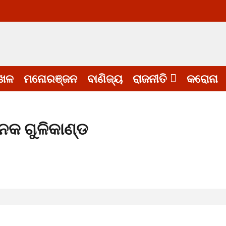
େଳ
ମନୋରଞ୍ଜନ
ବାଣିଜ୍ୟ
ରାଜନୀତି
କରୋନା
କ ଗୁଳିକାଣ୍ଡ