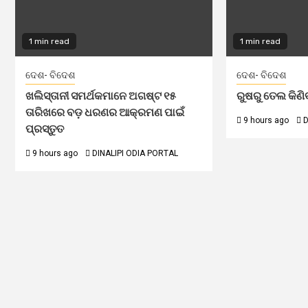
1 min read
1 min read
ଦେଶ- ବିଦେଶ
ଦେଶ- ବିଦେଶ
ଖଲିସ୍ତାନୀ ସମର୍ଥକମାନେ ଅଗଷ୍ଟ ୧୫
ରୁଷରୁ ତେଲ କିଣି
ତାରିଖରେ ବଡ଼ ଧରଣର ଆକ୍ରମଣ ପାଇଁ
9 hours ago
D
ପ୍ରସ୍ତୁତ
9 hours ago
DINALIPI ODIA PORTAL