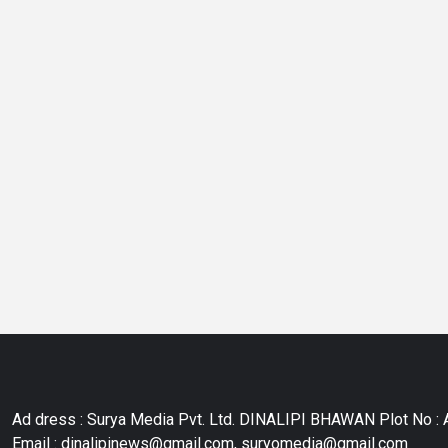
Ad dress : Surya Media Pvt. Ltd. DINALIPI BHAWAN Plot No : A
Email : dinalipinews@gmail.com, suryomedia@gmail.com