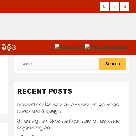
Facebook
Twitter
Yout
ଭିଡ଼ିଓ
Search
for:
RECENT POSTS
ଖଲିସ୍ତାନୀ ସମର୍ଥକମାନେ ଅଗଷ୍ଟ ୧୫ ତାରିଖରେ ବଡ଼ ଧରଣର
ଆକ୍ରମଣ ପାଇଁ ପ୍ରସ୍ତୁତ
ଶିକ୍ଷକ ନିଯୁକ୍ତି କରିବାକୁ ଗଣଶିକ୍ଷା ବିଭାଗ ପକ୍ଷରୁ ସମସ୍ତ
ଜିଲ୍ଲାପାଳଙ୍କୁ ଚିଠି