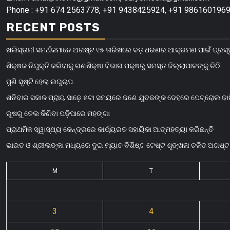
Phone : +91 674 2563778, +91 9438425924, +91 9861601969
RECENT POSTS
ଖଲିସ୍ତାନୀ ସମର୍ଥକମାନେ ଅଗଷ୍ଟ ୧୫ ତାରିଖରେ ବଡ଼ ଧରଣର ଆକ୍ରମଣ ପାଇଁ ପ୍ରସ୍
ଶିକ୍ଷକ ନିଯୁକ୍ତି କରିବାକୁ ଗଣଶିକ୍ଷା ବିଭାଗ ପକ୍ଷରୁ ସମସ୍ତ ଜିଲ୍ଲାପାଳଙ୍କୁ ଚିଠି
ପୁଣି ସୃଷ୍ଟି ହେଲା ଲଘୁଚାପ
ଶନିବାର ସକାଳ ପ୍ରାୟ ସାଢ଼େ ୫ଟା ସମୟରେ ଜଣେ ଯୁବକଙ୍କ ଦେହରେ ପେଟ୍ରୋଲ ଢାଳ
ରୁଷରୁ ତେଲ କିଣିବା ପଡ଼ିପାରେ ମହଙ୍ଗା
ପ୍ରାଥମିକ ସ୍ୱାସ୍ଥ୍ୟ କେନ୍ଦ୍ରରେ କାର୍ଯ୍ୟରତ ସହାୟିକା ଆତ୍ମହତ୍ୟା କରିଛନ୍ତି
ଭାରତ ଓ ଶ୍ରୀଲଙ୍କା ମଧ୍ୟରେ ଦୁଇ ମ୍ୟାଚ ବିଶିଷ୍ଟ ଟେଷ୍ଟ ଶୃଙ୍ଖଳା ଚଳିତ ଅଗଷ୍
M
T
3
4