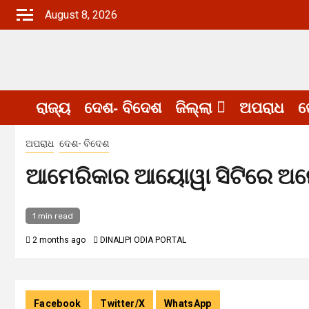
Skip
August 8, 2026
to
content
ରାଜ୍ୟ
ଦେଶ- ବିଦେଶ
ଜିଲ୍ଲା
ଅପରାଧ
ଖ
ଅପରାଧ
ଦେଶ- ବିଦେଶ
ଆମେରିକାର ଆୟୋୱା ସିଟିରେ ଅନେ
1 min read
2 months ago
DINALIPI ODIA PORTAL
Facebook
Twitter/X
WhatsApp