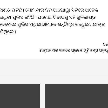
କାଣ୍ଡ ଘଟିଛି। ସୋମବାର ଦିନ ଆୟୋୱା ସିଟିରେ ଅନେକ
ିବା ପୁଲିସ କହିଛି। ଘରୋଇ ବିବାଦରୁ ଏହି ଗୁଳିକାଣ୍ଡ
େତେବେଳେ ପୁଲିସ ଅଧିକାରୀମାନେ ସନ୍ଦିଗ୍ଧ ବନ୍ଧୁକଧାରୀଙ୍କ
କରିଥିଲେ।
Ne
ମଙ୍ଗଳବାର ସକାଳେ ପ୍ରବଳ ଭୂମିକମ୍ପ ଅନୁଭ