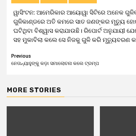
ୱାସିଂଟନ: ଆମେରିକାର ଆୟୋୱା ସିଟିରେ ଅନେକ ଗୁଳି
ଗୁଳିକାଣ୍ଡରେ ଅତି କମରେ ସାତ ଜଣଙ୍କର ମୃତ୍ୟୁ ହୋଇଥ
ଘଟିଥିବା ବିଶ୍ୱାସ କରାଯାଉଛି। ରିପୋର୍ଟ ଅନୁଯାୟୀ ଯ
ସହ ମୁକାବିଲା କଲେ ସେ ନିଜକୁ ଗୁଳି କରି ମୃତ୍ୟୁବରଣ 
Previous
Continue
ନେତାନ୍ୟାହୁଙ୍କୁ କଡ଼ା ସମାଲୋଚନା କଲେ ଟ୍ରମ୍ପ
Reading
MORE STORIES