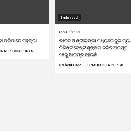
1 min read
ଦେଶ- ବିଦେଶ
ବା ପଡ଼ିପାରେ ମହଙ୍ଗା
ଭାରତ ଓ ଶ୍ରୀଲଙ୍କା ମଧ୍ୟରେ ଦୁଇ ମ୍ୟ
ବିଶିଷ୍ଟ ଟେଷ୍ଟ ଶୃଙ୍ଖଳା ଚଳିତ ଅଗଷ୍ଟ
INALIPI ODIA PORTAL
୧୫ରୁ ଆରମ୍ଭ ହେଊଛି
9 hours ago
DINALIPI ODIA PORTAL