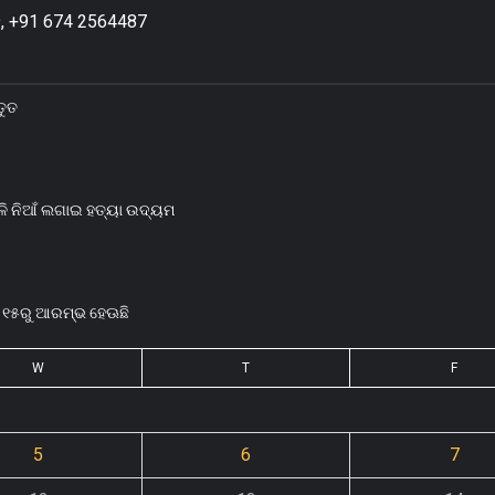
, +91 674 2564487
ତୁତ
ି ନିଆଁ ଲଗାଇ ହତ୍ୟା ଉଦ୍ୟମ
ଟ ୧୫ରୁ ଆରମ୍ଭ ହେଊଛି
W
T
F
5
6
7