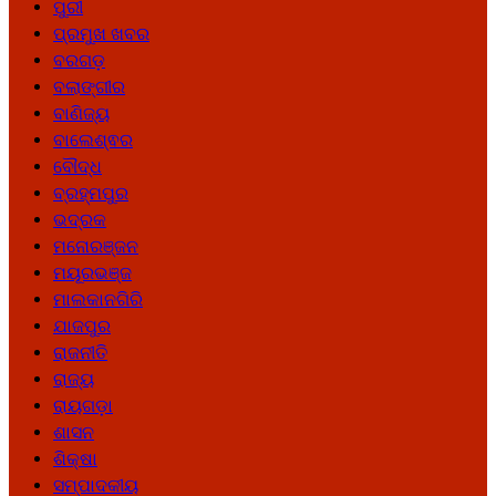
ପୁରୀ
ପ୍ରମୁଖ ଖବର
ବରଗଡ଼
ବଲାଙ୍ଗୀର
ବାଣିଜ୍ୟ
ବାଲେଶ୍ଵର
ବୌଦ୍ଧ
ବ୍ରହ୍ମପୁର
ଭଦ୍ରକ
ମନୋରଞ୍ଜନ
ମୟୂରଭଞ୍ଜ
ମାଲକାନଗିରି
ଯାଜପୁର
ରାଜନୀତି
ରାଜ୍ୟ
ରାୟଗଡ଼ା
ଶାସନ
ଶିକ୍ଷା
ସମ୍ପାଦକୀୟ