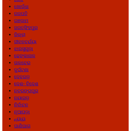
ଖୋର୍ଦ୍ଧା
ଗଜପତି
ଗଞ୍ଜାମ
ଜଗତସିଂହପୁର
ଜିଲ୍ଲା
ଜୀବନଚର୍ଯ୍ୟା
ଝାରସୁଗୁଡ଼ା
ଢେଙ୍କାନାଳ
ତାଳଚେର
ଦୁର୍ଘଟଣା
ଦେବଗଡ଼
ଦେଶ- ବିଦେଶ
ନବରଙ୍ଗପୁର
ନୟାଗଡ଼
ନିର୍ବାଚନ
ନୂଆପଡ଼ା
ନ୍ୟାୟ
ପାଣିପାଗ