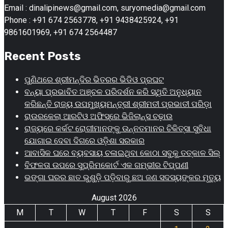
Email : dinalipinews@gmail.com, suryomedia@gmail.com
Phone : +91 674 2563778, +91 9438425924, +91
9861601969, +91 674 2564487
Recent Posts
ପୁଣିଥରେ ଶ୍ରୀମନ୍ଦିର ଭିତରର ଭିଡିଓ ପ୍ରଘଟ
ବନ୍ୟା ପ୍ରଭାବିତ ଅଞ୍ଚଳ ପରିଦର୍ଶନ କରି ସ୍ଥିତି ଅନୁଧ୍ୟାନ
କରିଛନ୍ତି ରାଜ୍ୟ ଉପମୁଖ୍ୟମନ୍ତ୍ରୀ ଶ୍ରୀମତୀ ପ୍ରଭାତୀ ପରିଡ଼ା
ରାଉରକେଲା ଆରଟିଓ ଅଫିସ୍‌ରେ ଭିଜିଲାନ୍ସ ଚଢ଼ାଉ
ରାଜ୍ୟରେ କର୍କଟ ରୋଗୀମାନଙ୍କୁ ଉନ୍ନତମାନର ଚିକିତ୍ସା ସୁବିଧା
ଯୋଗାଇ ଦେବା ଦିଗରେ ଓଡ଼ିଶା ସରକାର
ଆବାସିକ ଘରେ ବ୍ୟବସାୟ ଚଳାଇଥିବା କୋଠା ସବୁକୁ ତତ୍କାଳ ସିଲ୍‌
ବିଫଳତା ଉପରେ ସୁପ୍ରିମକୋର୍ଟ ଏକ ଗମ୍ଭୀର ଟିପ୍ପଣୀ
ଭଙ୍ଗା ଘରର ଛାତ ଭୁଶୁଡ଼ି ପଡ଼ିବାରୁ ଛଅ ଜଣ ସଦସ୍ୟଙ୍କର ମୃତ୍ୟୁ
August 2026
M
T
W
T
F
S
S