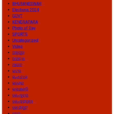
BHUBANESWAR
Elections 2024
GOVT
KENDRAPARA
Photo of Day
SPORTS
Uncategorized
Video
ଅନୁଗୁଳ
ଅପରାଧ
ଆଇନ
କଟକ
କନ୍ଧମାଳ
କରୋନା
କଳାହାଣ୍ଡି
କେନ୍ଦୁଝର
କେନ୍ଦ୍ରାପଡ଼ା
କୋରାପୁଟ
ଖେଳ