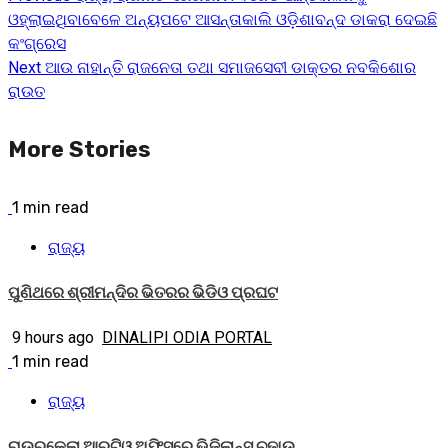
Continue
ଓହ୍ଲାଇଥିବାବେଳେ ଅନ୍ୟପଟେ ଆସନ୍ତାକାଲି ଓଡ଼ିଶାବନ୍ଦ ଡାକରା ଦେଇଛି
Reading
କଂଗ୍ରେସ
Next
ଆଉ ନାହାନ୍ତି ରାଜନେତା ତଥା ସମାଜସେବୀ ଡାକ୍ତର ନବକିଶୋର
ରାଉତ
More Stories
1 min read
ରାଜ୍ୟ
ପୁଣିଥରେ ଶ୍ରୀମନ୍ଦିର ଭିତରର ଭିଡିଓ ପ୍ରଘଟ
9 hours ago
DINALIPI ODIA PORTAL
1 min read
ରାଜ୍ୟ
ରାଉରକେଲା ଆରଟିଓ ଅଫିସ୍‌ରେ ଭିଜିଲାନ୍ସ ଚଢ଼ାଉ