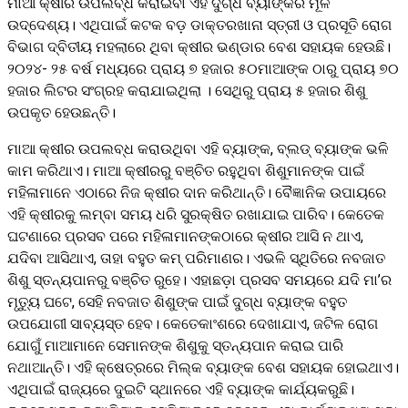
ମାଆ କ୍ଷୀର ଉପଲବ୍ଧ କରାଇବା ଏହି ଦୁଗ୍ଧ ବ୍ୟାଙ୍କର ମୂଳ
ଉଦ୍ଦେଶ୍ୟ। ଏଥିପାଇଁ କଟକ ବଡ଼ ଡାକ୍ତରଖାନା ସ୍ତ୍ରୀ ଓ ପ୍ରସୂତି ରୋଗ
ବିଭାଗ ଦ୍ବିତୀୟ ମହଲାରେ ଥିବା କ୍ଷୀର ଭଣ୍ଡାର ବେଶ ସହାୟକ ହେଉଛି।
୨୦୨୪- ୨୫ ବର୍ଷ ମଧ୍ୟରେ ପ୍ରାୟ ୭ ହଜାର ୫୦ମାଆଙ୍କ ଠାରୁ ପ୍ରାୟ ୭୦
ହଜାର ଲିଟର ସଂଗ୍ରହ କରାଯାଇଥିଲା । ସେଥିରୁ ପ୍ରାୟ ୫ ହଜାର ଶିଶୁ
ଉପକୃତ ହେଉଛନ୍ତି।
ମାଆ କ୍ଷୀର ଉପଲବ୍ଧ କରାଉଥିବା ଏହି ବ୍ୟାଙ୍କ, ବ୍ଲଡ୍‌ ବ୍ୟାଙ୍କ ଭଳି
କାମ କରିଥାଏ। ମାଆ କ୍ଷୀରରୁ ବଞ୍ଚିତ ରହୁଥିବା ଶିଶୁମାନଙ୍କ ପାଇଁ
ମହିଳାମାନେ ଏଠାରେ ନିଜ କ୍ଷୀର ଦାନ କରିଥାନ୍ତି। ବୈଜ୍ଞାନିକ ଉପାୟରେ
ଏହି କ୍ଷୀରକୁ ଲମ୍ବା ସମୟ ଧରି ସୁରକ୍ଷିତ ରଖାଯାଇ ପାରିବ। କେତେକ
ଘଟଣାରେ ପ୍ରସବ ପରେ ମହିଳାମାନଙ୍କଠାରେ କ୍ଷୀର ଆସି ନ ଥାଏ,
ଯଦିବା ଆସିଥାଏ, ତାହା ବହୁତ କମ୍‌ ପରିମାଣର। ଏଭଳି ସ୍ଥିତିରେ ନବଜାତ
ଶିଶୁ ସ୍ତନ୍ୟପାନରୁ ବଞ୍ଚିତ ରୁହେ। ଏହାଛଡ଼ା ପ୍ରସବ ସମୟରେ ଯଦି ମା’ର
ମୃତ୍ୟୁ ଘଟେ, ସେହି ନବଜାତ ଶିଶୁଙ୍କ ପାଇଁ ଦୁଗ୍ଧ ବ୍ୟାଙ୍କ ବହୁତ
ଉପଯୋଗୀ ସାବ୍ୟସ୍ତ ହେବ। କେତେକାଂଶରେ ଦେଖାଯାଏ, ଜଟିଳ ରୋଗ
ଯୋଗୁଁ ମାଆମାନେ ସେମାନଙ୍କ ଶିଶୁକୁ ସ୍ତନ୍ୟପାନ କରାଇ ପାରି
ନଥାଆନ୍ତି। ଏହି କ୍ଷେତ୍ରରେ ମିଲ୍କ ବ୍ୟାଙ୍କ ବେଶ ସହାୟକ ହୋଇଥାଏ।
ଏଥିପାଇଁ ରାଜ୍ୟରେ ଦୁଇଟି ସ୍ଥାନରେ ଏହି ବ୍ୟାଙ୍କ କାର୍ଯ୍ୟକରୁଛି।