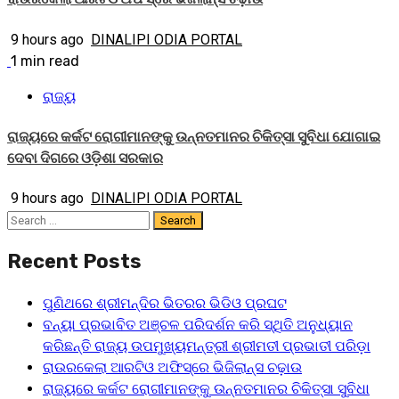
9 hours ago
DINALIPI ODIA PORTAL
1 min read
ରାଜ୍ୟ
ରାଜ୍ୟରେ କର୍କଟ ରୋଗୀମାନଙ୍କୁ ଉନ୍ନତମାନର ଚିକିତ୍ସା ସୁବିଧା ଯୋଗାଇ
ଦେବା ଦିଗରେ ଓଡ଼ିଶା ସରକାର
9 hours ago
DINALIPI ODIA PORTAL
Search
for:
Recent Posts
ପୁଣିଥରେ ଶ୍ରୀମନ୍ଦିର ଭିତରର ଭିଡିଓ ପ୍ରଘଟ
ବନ୍ୟା ପ୍ରଭାବିତ ଅଞ୍ଚଳ ପରିଦର୍ଶନ କରି ସ୍ଥିତି ଅନୁଧ୍ୟାନ
କରିଛନ୍ତି ରାଜ୍ୟ ଉପମୁଖ୍ୟମନ୍ତ୍ରୀ ଶ୍ରୀମତୀ ପ୍ରଭାତୀ ପରିଡ଼ା
ରାଉରକେଲା ଆରଟିଓ ଅଫିସ୍‌ରେ ଭିଜିଲାନ୍ସ ଚଢ଼ାଉ
ରାଜ୍ୟରେ କର୍କଟ ରୋଗୀମାନଙ୍କୁ ଉନ୍ନତମାନର ଚିକିତ୍ସା ସୁବିଧା