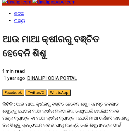
କଟକ
ରାଜ୍ୟ
ଆଉ ମାଆ କ୍ଷୀରରୁ ବଞ୍ଚିତ
ହେବେନି ଶିଶୁ
1 min read
1 year ago
DINALIPI ODIA PORTAL
Facebook
Twitter/X
WhatsApp
କଟକ :
ଆଉ ମାଆ କ୍ଷୀରରୁ ବଞ୍ଚିତ ହେବେନି ଶିଶୁ। ସମସ୍ତ ନବଜାତ
ଶିଶୁଙ୍କୁ ଯେପରି ମାଆ କ୍ଷୀର ମିଳିପାରିବ, ସେଥିପାଇଁ ଖୋଲିଛି ମଦର
ମିଳ୍କ ବ୍ୟାଙ୍କ ବା ମାଆ କ୍ଷୀର ବ୍ୟାଙ୍କ। ଯେଉଁ ମାଆ କୌଣସି କାରଣରୁ
ନିଜ ଶିଶୁକୁ ସ୍ତନ୍ୟପାନ କରାଇ ପାରୁ ନାହାନ୍ତି, ସେହି ଶିଶୁମାନଙ୍କ ପାଇଁ