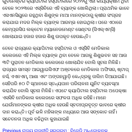
ଭୁବନେଶ୍ବର କ୍ୟାପିଟାଲ ହସ୍ପିଟାଲରେ ୨୦୨୨ରୁ ଏହା କାର୍ଯ୍ୟକ୍ଷମ ଥିବା
ବେଳେ ୨୦୨୩ରେ ଏସ୍‌ସିବିରେ ଏହି ବ୍ୟାଙ୍କ ଖୋଲିଥିଲା। ପ୍ରାଥମିକ ଭାବେ
ଏସଏନସିୟୁରେ ରହୁଥିବା ଶିଶୁଙ୍କ ମାଆ ମାନଙ୍କଠାରୁ କ୍ଷୀର ସଂଗ୍ରହ
କରାଯାଇ ମଦର ମିଲ୍କ ବ୍ୟାଙ୍କ ଆରମ୍ଭ ହୋଇଥିଲା। ପରେ ଏଠାରେ
କ‌େମ୍ପ୍ରସିପ ଲକ୍ଟେନ ମ୍ୟାନେଜମେଣ୍ଟ ସେଣ୍ଟର (ସିଏଲ୍‌ଏମ୍‌ସି)
ଖୋଲାଯାଇ ହଜାର ହଜାର ଶିଶୁ ଉପକୃତ ହେଉଛନ୍ତି।
ତେବେ ରାଜ୍ୟରେ କ୍ୟାପିଟାଲ ହସ୍ପିଟାଲ ଓ ଏସ୍‌ସିିବି ମେଡିକାଲ
କଲେଜରେ ଏହି ମିଲ୍କ ବ୍ୟାଙ୍କ ଥିବା ବେଳେ ଆଗକୁ ଶିଶୁଭବନ ସହ ଆଉ
୩ଟି ପୁରାତନ ମେଡିକାଲ କଲେଜରେ ଖୋଲାଯିବ ବୋଲି ସୂଚନା ମିଳିଛି।
ରାଜ୍ୟର ସମସ୍ତ ଆଇୱାଇସିଏଫ ଅଞ୍ଚଳରେ ମେଡିକାଲ ଅଫିସର, ଷ୍ଟାପ୍
ନର୍ସ, ଏଏନଏମ୍, ଆଶା ଏବଂ ଅଙ୍ଗନୱାଡ଼ି କେନ୍ଦ୍ରକୁ ତାଲିମ ଦିଆଯାଇଛି।
ସେହିପରି ୫୦ ଟି ସ୍ଥାନରେ ସ୍ତନ୍ୟପାନ ପରିଚାଳନା ୟୁନିଟ ବ୍ୟବସ୍ଥା
କରାଯିବ ବୋଲି ସୂଚନା ମିଳିଛି। ଏପଟେ କ୍ୟାପିଟାଲ ହସ୍ପିଟାଲ ଅପେକ୍ଷା
ଏସସିବି ମେଡିକାଲ କଲେଜରେ ସଫଳତା ଅଧିକ ରହିଛି। ମାନେ
ଯେଉଁମାନଙ୍କର କ୍ଷୀର ଅଧିକ ହେଉଛି ସ୍ବତଃପ୍ରବୃତ୍ତ ଭାବରେ କ୍ଷୀର
ଦାନ କରାନ୍ତି। ପୂର୍ବ ଭଳି ମହିଳାଙ୍କ ମଧ୍ୟରେ ଆଉ ସଙ୍କୋଚ ନାହିଁ।
ସଚେତନତା ଅଧିକ ବଢିଥିବା କୁହାଯାଇଛି
Previous
ରାଜ୍ୟ ରାଜନୀତି ସରଗରମ : ବିଜେଡି ଆନ୍ଦୋଳନକୁ