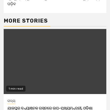
ପଡ଼ିବ
MORE STORIES
1 min read
ରାଜ୍ୟ
ଯାଜପୁର ବନ୍ୟାଞ୍ଚଳ ଗସ୍ତରେ ଉପ-ମୁଖ୍ୟମନ୍ତ୍ରୀ, ଓଡ଼ିଶା