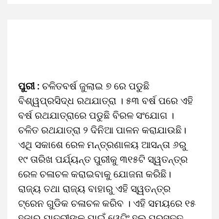
ପୁରୀ :
ଚଳିତବର୍ଷ ଜୁଲାଇ ୭ ରେ ପଡୁଛି
ବିଶ୍ୱପ୍ରସିଦ୍ଧ ରଥଯାତ୍ରା । ୫୩ ବର୍ଷ ପରେ ଏହି
ବର୍ଷ ରଥଯାତ୍ରାରେ ପଡୁଛି ବିରଳ ସଂଯୋଗ ।
ଚଳିତ ରଥଯାତ୍ରା ୨ ଦିନିଆ ପାଳନ କରାଯାଉଛି।
ଏଥି ସକାଶେ ରେଳ ମନ୍ତ୍ରଣାଳୟ ଆସନ୍ତା ୬ରୁ
୧୯ ତାରିଖ ପର୍ଯ୍ୟନ୍ତ ପୁରୀକୁ ୩୧୫ଟି ସ୍ୱତନ୍ତ୍ର
ରେଳ ଚଳାଚଳ କରାଇବାକୁ ଯୋଜନା କରିଛି।
ରାଜ୍ୟ ତଥା ରାଜ୍ୟ ବାହାରୁ ଏହି ସ୍ୱତନ୍ତ୍ର
ଟ୍ରେନ ଗୁଡିକ ଚଳାଚଳ କରିବ । ଏହି ସମୟରେ ୧୫
ହଜାର ଯାତ୍ରୀଙ୍କ ପାଇଁ ୱେଟିଂ ହଲ ପ୍ରସ୍ତୁତ