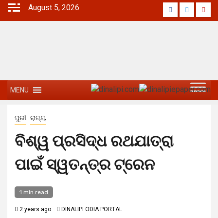
August 5, 2026
MENU
ପୁରୀ
ରାଜ୍ୟ
ବିଶ୍ୱ ପ୍ରସିଦ୍ଧ ରଥଯାତ୍ରା
ପାଇଁ ସ୍ୱତନ୍ତ୍ର ଟ୍ରେନ
1 min read
2 years ago
DINALIPI ODIA PORTAL