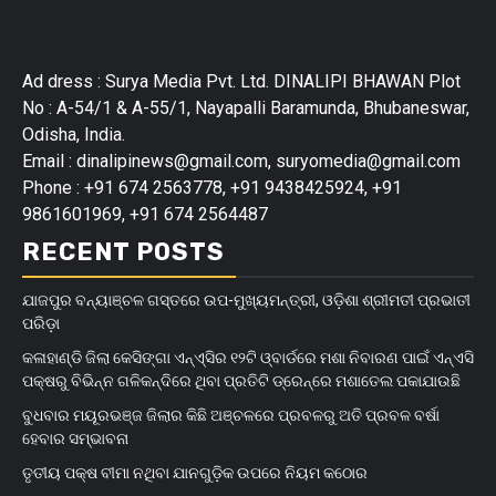
Ad dress : Surya Media Pvt. Ltd. DINALIPI BHAWAN Plot
No : A-54/1 & A-55/1, Nayapalli Baramunda, Bhubaneswar,
Odisha, India.
Email : dinalipinews@gmail.com, suryomedia@gmail.com
Phone : +91 674 2563778, +91 9438425924, +91
9861601969, +91 674 2564487
RECENT POSTS
ଯାଜପୁର ବନ୍ୟାଞ୍ଚଳ ଗସ୍ତରେ ଉପ-ମୁଖ୍ୟମନ୍ତ୍ରୀ, ଓଡ଼ିଶା ଶ୍ରୀମତୀ ପ୍ରଭାତୀ
ପରିଡ଼ା
କଳାହାଣ୍ଡି ଜିଲା କେସିଙ୍ଗା ଏନ୍‌ଏ୍‌ସିର ୧୨ଟି ଓ୍ବାର୍ଡରେ ମଶା ନିବାରଣ ପାଇଁ ଏନ୍‌ଏସି
ପକ୍ଷରୁ ବିଭିନ୍ନ ଗଳିକନ୍ଦିରେ ଥିବା ପ୍ରତିଟି ଡ୍ରେନ୍‌ରେ ମଶାତେଲ ପକାଯାଉଛି
ବୁଧବାର ମୟୂରଭଞ୍ଜ ଜିଲାର କିଛି ଅଞ୍ଚଳରେ ପ୍ରବଳରୁ ଅତି ପ୍ରବଳ ବର୍ଷା
ହେବାର ସମ୍ଭାବନା
ତୃତୀୟ ପକ୍ଷ ବୀମା ନଥିବା ଯାନଗୁଡ଼ିକ ଉପରେ ନିୟମ କଠୋର