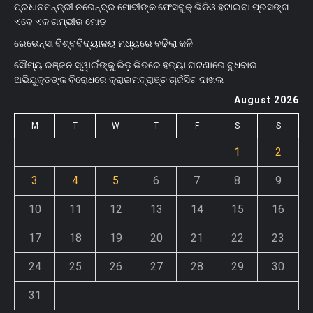
ପ୍ରଧାନମନ୍ତ୍ରୀ ନରେନ୍ଦ୍ର ମୋଦୀଙ୍କ ଫେସବୁକ୍ ଭିଡିଓ ହଟାଇବା ପ୍ରସଙ୍ଗ
ଏବେ ଏକ ଗମ୍ଭୀର ମୋଡ଼
ରେଭେନ୍ସା ବିଶ୍ବବିଦ୍ୟାଳୟ ମଧ୍ୟରେ ବଢିଲା କଳି
ସୌମ୍ୟ ରଞ୍ଜନ ସ୍ୱାଇଁଙ୍କୁ ଭିଡ଼ ଭିତରେ ହତ୍ୟା ଘଟଣାରେ ବୁଧବାର
ଅଭିଯୁକ୍ତଙ୍କ ବିରୋଧରେ କ୍ରାଇମବ୍ରାଞ୍ଚ ଚାର୍ଜସିଟ ଦାଖଲ
August 2026
M
T
W
T
F
S
S
1
2
3
4
5
6
7
8
9
10
11
12
13
14
15
16
17
18
19
20
21
22
23
24
25
26
27
28
29
30
31