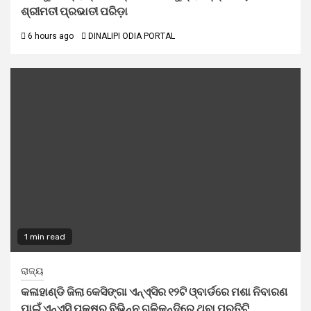
ଶ୍ରୀମତୀ ପ୍ରଭାତୀ ପରିଡ଼ା
6 hours ago
DINALIPI ODIA PORTAL
1 min read
ରାଜ୍ୟ
କଳାହାଣ୍ଡି ଜିଲା କେସିଙ୍ଗା ଏନ୍‌ଏ୍‌ସିର ୧୨ଟି ଓ୍ବାର୍ଡରେ ମଶା ନିବାରଣ
ପାଇଁ ଏନ୍‌ଏସି ପକ୍ଷରୁ ବିଭିନ୍ନ ଗଳିକନ୍ଦିରେ ଥିବା ପ୍ରତିଟି