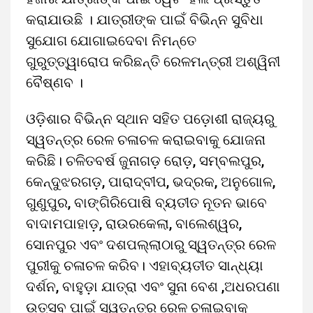
କରାଯାଉଛି । ଯାତ୍ରୀଙ୍କ ପାଇଁ ବିଭିନ୍ନ ସୁବିଧା
ସୁଯୋଗ ଯୋଗାଇଦେବା ନିମନ୍ତେ
ଗୁରୁତ୍ତ୍ୱାରୋପ କରିଛନ୍ତି ରେଳମନ୍ତ୍ରୀ ଅଶ୍ୱିନୀ
ବୈଷ୍ଣବ ।
ଓଡ଼ିଶାର ବିଭିନ୍ନ ସ୍ଥାନ ସହିତ ପଡ଼ୋଶୀ ରାଜ୍ୟରୁ
ସ୍ୱତନ୍ତ୍ର ରେଳ ଚଳାଚଳ କରାଇବାକୁ ଯୋଜନା
କରିଛି। ଚଳିତବର୍ଷ ଜୁନାଗଡ଼ ରୋଡ଼, ସମ୍ବଲପୁର,
କେନ୍ଦୁଝରଗଡ଼, ପାରାଦ୍ବୀପ, ଭଦ୍ରକ, ଅନୁଗୋଳ,
ଗୁଣୁପୁର, ବାଙ୍ଗିରିପୋଷି ବ୍ୟତୀତ ନୂତନ ଭାବେ
ବାଦାମପାହାଡ଼, ରାଉରକେଲା, ବାଲେଶ୍ୱର,
ସୋନପୁର ଏବଂ ଦଶପଲ୍ଲାଠାରୁ ସ୍ୱତନ୍ତ୍ର ରେଳ
ପୁରୀକୁ ଚଳାଚଳ କରିବ। ଏହାବ୍ୟତୀତ ସାନ୍ଧ୍ୟା
ଦର୍ଶନ, ବାହୁଡ଼ା ଯାତ୍ରା ଏବଂ ସୁନା ବେଶ ,ଅଧରପଣା
ଉତ୍ସବ ପାଇଁ ସ୍ୱତନ୍ତ୍ର ରେଳ ଚଳାଇବାକୁ