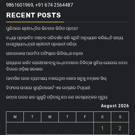
9861601969, +91 674 2564487
RECENT POSTS
ପୁଣିଥରେ ଶ୍ରୀମନ୍ଦିର ଭିତରର ଭିଡିଓ ପ୍ରଘଟ
ବନ୍ୟା ପ୍ରଭାବିତ ଅଞ୍ଚଳ ପରିଦର୍ଶନ କରି ସ୍ଥିତି ଅନୁଧ୍ୟାନ କରିଛନ୍ତି ରାଜ୍ୟ
ଉପମୁଖ୍ୟମନ୍ତ୍ରୀ ଶ୍ରୀମତୀ ପ୍ରଭାତୀ ପରିଡ଼ା
ରାଉରକେଲା ଆରଟିଓ ଅଫିସ୍‌ରେ ଭିଜିଲାନ୍ସ ଚଢ଼ାଉ
ରାଜ୍ୟରେ କର୍କଟ ରୋଗୀମାନଙ୍କୁ ଉନ୍ନତମାନର ଚିକିତ୍ସା ସୁବିଧା ଯୋଗାଇ ଦେବା
ଦିଗରେ ଓଡ଼ିଶା ସରକାର
ଆବାସିକ ଘରେ ବ୍ୟବସାୟ ଚଳାଇଥିବା କୋଠା ସବୁକୁ ତତ୍କାଳ ସିଲ୍‌
ବିଫଳତା ଉପରେ ସୁପ୍ରିମକୋର୍ଟ ଏକ ଗମ୍ଭୀର ଟିପ୍ପଣୀ
ଭଙ୍ଗା ଘରର ଛାତ ଭୁଶୁଡ଼ି ପଡ଼ିବାରୁ ଛଅ ଜଣ ସଦସ୍ୟଙ୍କର ମୃତ୍ୟୁ
August 2026
M
T
W
T
F
S
S
1
2