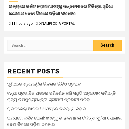
ରାଜ୍ୟରେ କର୍କଟ ରୋଗୀମାନଙ୍କୁ ଉନ୍ନତମାନର ଚିକିତ୍ସା ସୁବିଧା
ଯୋଗାଇ ଦେବା ଦିଗରେ ଓଡ଼ିଶା ସରକାର
11 hours ago
DINALIPI ODIA PORTAL
RECENT POSTS
ପୁଣିଥରେ ଶ୍ରୀମନ୍ଦିର ଭିତରର ଭିଡିଓ ପ୍ରଘଟ
ବନ୍ୟା ପ୍ରଭାବିତ ଅଞ୍ଚଳ ପରିଦର୍ଶନ କରି ସ୍ଥିତି ଅନୁଧ୍ୟାନ କରିଛନ୍ତି
ରାଜ୍ୟ ଉପମୁଖ୍ୟମନ୍ତ୍ରୀ ଶ୍ରୀମତୀ ପ୍ରଭାତୀ ପରିଡ଼ା
ରାଉରକେଲା ଆରଟିଓ ଅଫିସ୍‌ରେ ଭିଜିଲାନ୍ସ ଚଢ଼ାଉ
ରାଜ୍ୟରେ କର୍କଟ ରୋଗୀମାନଙ୍କୁ ଉନ୍ନତମାନର ଚିକିତ୍ସା ସୁବିଧା ଯୋଗାଇ
ଦେବା ଦିଗରେ ଓଡ଼ିଶା ସରକାର