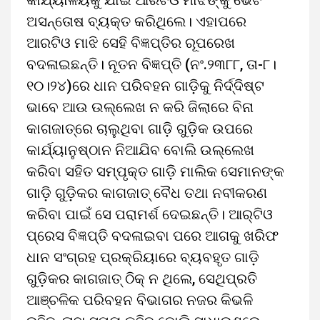
କାର୍ଯ୍ୟାଳୟକୁ ଯାଇ ଆରଟିଓ ମାଝିଙ୍କୁ ଭେଟି
ଅସନ୍ତୋଷ ବ୍ୟକ୍ତ କରିଥିଲେ। ଏହାପରେ
ଆରଟିଓ ମାଝି ସେହି ବିଜ୍ଞପ୍ତିର ରୂପରେଖ
ବଦଳାଇଛନ୍ତି। ନୂତନ ବିଜ୍ଞପ୍ତି (ନଂ.୨୩୮୮, ତା-୮।
୧୦।୨୪)ରେ ଧାନ ପରିବହନ ଗାଡ଼ିକୁ ନିର୍ଦ୍ଦିଷ୍ଟ
ଭାବେ ଆଉ ଉଲ୍ଲେଖ ନ କରି ଜିଲାରେ ବିନା
କାଗଜାତ୍‌ରେ ଚାଲୁଥିବା ଗାଡ଼ି ଗୁଡ଼ିକ ଉପରେ
କାର୍ଯ୍ୟାନୁଷ୍ଠାନ ନିଆଯିବ ବୋଲି ଉଲ୍ଲେଖ
କରିବା ସହିତ ସମ୍ପୃକ୍ତ ଗାଡ଼ିି ମାଲିକ ସେମାନଙ୍କ
ଗାଡ଼ି ଗୁଡ଼ିକର କାଗଜାତ୍‌ ବୈଧ ତଥା ନବୀକରଣ
କରିବା ପାଇଁ ସେ ପରାମର୍ଶ ଦେଇଛନ୍ତି। ଆର୍‌ଟିଓ
ପ୍ରେସ ବିଜ୍ଞପ୍ତି ବଦଳାଇବା ପରେ ଆଗକୁ ଖରିଫ
ଧାନ ସଂଗ୍ରହ ପ୍ରକ୍ରିୟାରେ ବ୍ୟବହୃତ ଗାଡ଼ି
ଗୁଡ଼ିକର କାଗଜାତ୍‌ ଠିକ୍‌ ନ ଥିଲେ, ସେଥିପ୍ରତି
ଆଞ୍ଚଳିକ ପରିବହନ ବିଭାଗର ନଜର କିଭଳି