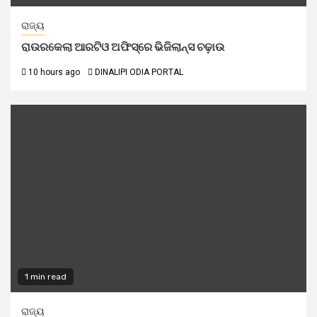
ରାଜ୍ୟ
ରାଉରକେଲା ଆରଟିଓ ଅଫିସ୍‌ରେ ଭିଜିଲାନ୍ସ ଚଢ଼ାଉ
10 hours ago
DINALIPI ODIA PORTAL
1 min read
ରାଜ୍ୟ