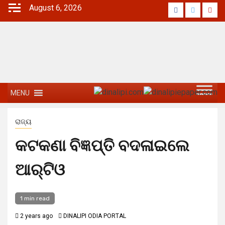
August 6, 2026
MENU
ରାଜ୍ୟ
କଟକଣା ବିଜ୍ଞପ୍ତି ବଦଳାଇଲେ
ଆର୍‌ଟିଓ
1 min read
2 years ago
DINALIPI ODIA PORTAL