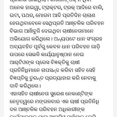
ଅନେକ ହାଇୱା, ଟ୍ରାକ୍ଟର, ଟ୍ରକ୍‌ ଆଦିରେ ବାଲି,
ଇଟା, ପଥର, ମୋରମ ଆଦି ପ୍ରତିଦିନ ଚାଲାଣ
ହେଉଥିବାବେଳେ ସେଥିପ୍ରତି ଆଞ୍ଚଳିକ ପରିବହନ
ବିଭାଗ ଆଖିବୁଜି ଦେଇଥିବା ଚାଷୀନେତାମାନେ
ଅଭିଯୋଗ କରିଥିଲେ। ଅନ୍ୟପଟେ ଧାନ ସଂଗ୍ରହ
ଅବ୍ୟବହିତ ପୂର୍ବରୁ କେବଳ ଧାନ ପରିବହନ ଗାଡ଼ି
ଉପରେ ସେଭଳି କାର୍ଯ୍ୟାନୁଷ୍ଠାନ ନେଇ
ଆର୍‌ଟିଓଙ୍କ ପ୍ରେସ ବିଜ୍ଞକ୍ତିକୁ ଚାଷୀ
ପ୍ରତିନିିଧିମାନେ ନାପସନ୍ଦ କରିବା ସହିତ ସେହି
ବିଜ୍ଞପ୍ତିକୁ ତୁରନ୍ତ ପ୍ରତ୍ୟାହାର କରି ନେବାକୁ
ଦାବି କରିଥିଲେ।
ଏହାସହିତ ଚାଷୀନେତା ସୁରେଶ ନେକାଣ୍ଟିଙ୍କ
ନେତୃତ୍ୱରେ ମଙ୍ଗଳବାର ଏକ ଚାଷୀ ପ୍ରତିନିଧି
ଦଳ ଆଞ୍ଚଳିକ ପରିବହନ ଅଧିକାରୀଙ୍କ