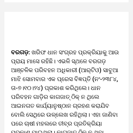
ବରଗଡ଼:
ଖରିଫ ଧାନ ସଂଗ୍ରହ ପ୍ରକ୍ରିୟାକୁ ଆଉ
ପ୍ରାୟ ମାସେ ରହିଛି। ଏଭଳି ସ୍ଥଳେ ବରଗଡ଼
ଆଞ୍ଚଳିକ ପରିବହନ ଅଧିକାରୀ (ଆର୍‌ଟିଓ) ସାବୁଆ
ମାଝି ସୋମବାର ଏକ ପ୍ରେସ ବିଜ୍ଞପ୍ତି (ନଂ-୨୩୮୪,
ତା-୭।୧୦।୨୪) ପ୍ରକାଶ କରିଥିଲେ। ଧାନ
ପରିବହନ ଗାଡ଼ିର କାଗଜାତ୍‌ ଠିକ୍‌ ନ ଥିଲେ
ଆଇନଗତ କାର୍ଯ୍ୟାନୁଷ୍ଠାନ ଗ୍ରହଣ କରାଯିବ
ବୋଲି ସେଥିରେ ଉଳ୍ଲେଖ ରହିଥିଲା। ଏହା ଜାଣିବା
ପରେ ଚାଷୀ ମହଲରେ ତୀବ୍ର ପ୍ରତିକ୍ରିୟା
ପ୍ରକାଶ ପାଇଥିଲା। କାଗଜାତ୍‌ ଠିକ୍‌ ନ ଥିବା