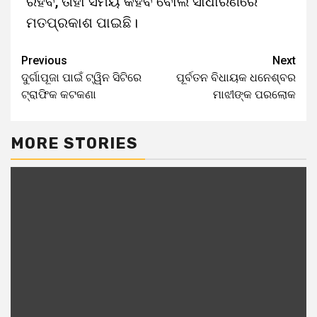
ରହିବ, ତାହା ସମୟ କହିବ ବୋଲି ସାଧାରଣରେ
ମତପ୍ରକାଶ ପାଇଛି।
Previous
Next
ଦୁର୍ଗାପୂଜା ପାଇଁ ଟ୍ୱିନ ସିଟିରେ
ପୂର୍ବତନ ବିଧାୟକ ଧନେଶ୍ବର
ଟ୍ରାଫିକ କଟକଣା
ମାଝୀଙ୍କ ପରଲୋକ
MORE STORIES