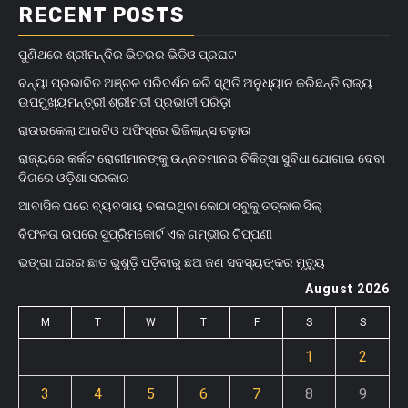
RECENT POSTS
ପୁଣିଥରେ ଶ୍ରୀମନ୍ଦିର ଭିତରର ଭିଡିଓ ପ୍ରଘଟ
ବନ୍ୟା ପ୍ରଭାବିତ ଅଞ୍ଚଳ ପରିଦର୍ଶନ କରି ସ୍ଥିତି ଅନୁଧ୍ୟାନ କରିଛନ୍ତି ରାଜ୍ୟ
ଉପମୁଖ୍ୟମନ୍ତ୍ରୀ ଶ୍ରୀମତୀ ପ୍ରଭାତୀ ପରିଡ଼ା
ରାଉରକେଲା ଆରଟିଓ ଅଫିସ୍‌ରେ ଭିଜିଲାନ୍ସ ଚଢ଼ାଉ
ରାଜ୍ୟରେ କର୍କଟ ରୋଗୀମାନଙ୍କୁ ଉନ୍ନତମାନର ଚିକିତ୍ସା ସୁବିଧା ଯୋଗାଇ ଦେବା
ଦିଗରେ ଓଡ଼ିଶା ସରକାର
ଆବାସିକ ଘରେ ବ୍ୟବସାୟ ଚଳାଇଥିବା କୋଠା ସବୁକୁ ତତ୍କାଳ ସିଲ୍‌
ବିଫଳତା ଉପରେ ସୁପ୍ରିମକୋର୍ଟ ଏକ ଗମ୍ଭୀର ଟିପ୍ପଣୀ
ଭଙ୍ଗା ଘରର ଛାତ ଭୁଶୁଡ଼ି ପଡ଼ିବାରୁ ଛଅ ଜଣ ସଦସ୍ୟଙ୍କର ମୃତ୍ୟୁ
August 2026
M
T
W
T
F
S
S
1
2
3
4
5
6
7
8
9