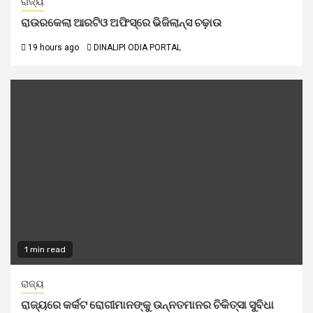
ରାଜ୍ୟ
ରାଉରକେଲା ଆରଟିଓ ଅଫିସ୍‌ରେ ଭିଜିଲାନ୍ସ ଚଢ଼ାଉ
19 hours ago
DINALIPI ODIA PORTAL
1 min read
ରାଜ୍ୟ
ରାଜ୍ୟରେ କର୍କଟ ରୋଗୀମାନଙ୍କୁ ଉନ୍ନତମାନର ଚିକିତ୍ସା ସୁବିଧା