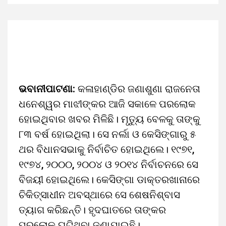
ଭବାନୀପାଟଣା:
କଳାହାଣ୍ଡିର ଜଣାଶୁଣା ରାଜନେତା
ଧନେଶ୍ୱର ମାଝୀଙ୍କର ଆଜି ସକାଳେ ପରଲୋକ
ହୋଇଥିବାର ଖବର ମିଳିଛି। ମୃତ୍ୟୁ ବେଳକୁ ତାଙ୍କୁ
୮୩ ବର୍ଷ ହୋଇଥିଲା। ସେ ନର୍ଲା ଓ କେସିଙ୍ଗାରୁ ୫
ଥର ବିଧାନସଭାକୁ ନିର୍ବାଚିତ ହୋଇଥିଲେ। ୧୯୭୧,
୧୯୭୪, ୨୦୦୦, ୨୦୦୪ ଓ ୨୦୧୪ ନିର୍ବାଚନରେ ସେ
ବିଜୟୀ ହୋଇଥିଲେ। କେସିଙ୍ଗା ଡାକ୍ତରଖାନାରେ
ଚିକିତ୍ସାଧୀନ ଅବସ୍ଥାରେ ସେ ଶେଷନିଶ୍ବାସ
ତ୍ୟାଗ କରିଛନ୍ତି। ହୃଦଘାତରେ ତାଙ୍କର
ପରଲୋକ ଘଟିଥିବା ଜଣାଯାଇଛି।