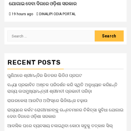
ଯୋଗାଇ ଦେବା ଦିଗରେ ଓଡ଼ିଶା ସରକାର
19 hours ago
DINALIPI ODIA PORTAL
RECENT POSTS
ପୁଣିଥରେ ଶ୍ରୀମନ୍ଦିର ଭିତରର ଭିଡିଓ ପ୍ରଘଟ
ବନ୍ୟା ପ୍ରଭାବିତ ଅଞ୍ଚଳ ପରିଦର୍ଶନ କରି ସ୍ଥିତି ଅନୁଧ୍ୟାନ କରିଛନ୍ତି
ରାଜ୍ୟ ଉପମୁଖ୍ୟମନ୍ତ୍ରୀ ଶ୍ରୀମତୀ ପ୍ରଭାତୀ ପରିଡ଼ା
ରାଉରକେଲା ଆରଟିଓ ଅଫିସ୍‌ରେ ଭିଜିଲାନ୍ସ ଚଢ଼ାଉ
ରାଜ୍ୟରେ କର୍କଟ ରୋଗୀମାନଙ୍କୁ ଉନ୍ନତମାନର ଚିକିତ୍ସା ସୁବିଧା ଯୋଗାଇ
ଦେବା ଦିଗରେ ଓଡ଼ିଶା ସରକାର
ଆବାସିକ ଘରେ ବ୍ୟବସାୟ ଚଳାଇଥିବା କୋଠା ସବୁକୁ ତତ୍କାଳ ସିଲ୍‌