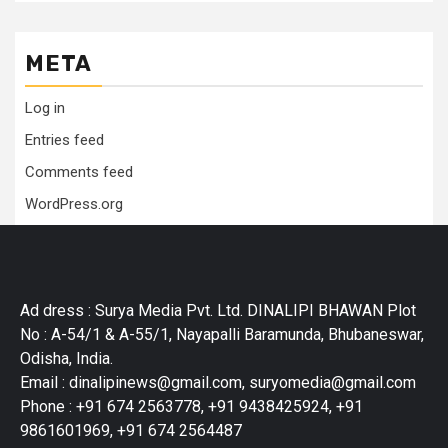
META
Log in
Entries feed
Comments feed
WordPress.org
Ad dress : Surya Media Pvt. Ltd. DINALIPI BHAWAN Plot
No : A-54/1 & A-55/1, Nayapalli Baramunda, Bhubaneswar,
Odisha, India.
Email : dinalipinews@gmail.com, suryomedia@gmail.com
Phone : +91 674 2563778, +91 9438425924, +91
9861601969, +91 674 2564487