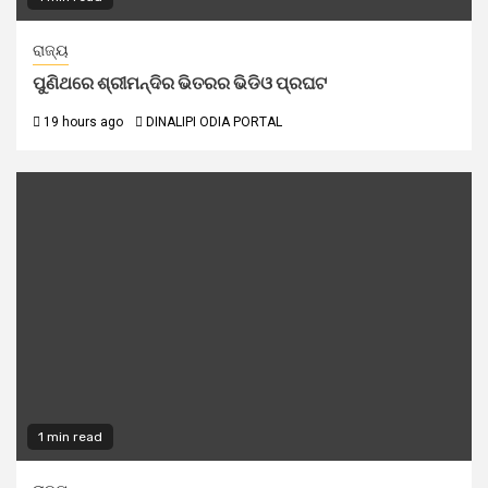
ରାଜ୍ୟ
ପୁଣିଥରେ ଶ୍ରୀମନ୍ଦିର ଭିତରର ଭିଡିଓ ପ୍ରଘଟ
19 hours ago
DINALIPI ODIA PORTAL
1 min read