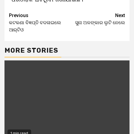
Previous
Next
କଟକଣା ବିଜ୍ଞପ୍ତି ବଦଳାଇଲେ
ସୁନା ଅଳଙ୍କାର ଲୁଟି ନେଲେ
ଆର୍‌ଟିଓ
MORE STORIES
1 min read