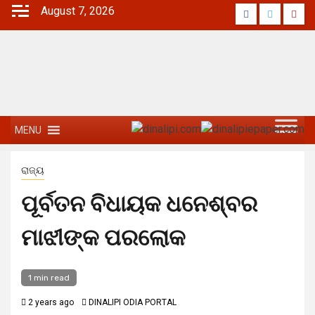
August 7, 2026
MENU
ରାଜ୍ୟ
ପୂର୍ବତନ ବିଧାୟକ ଧନେଶ୍ବର
ମାଝୀଙ୍କ ପରଲୋକ
1 min read
2 years ago
DINALIPI ODIA PORTAL