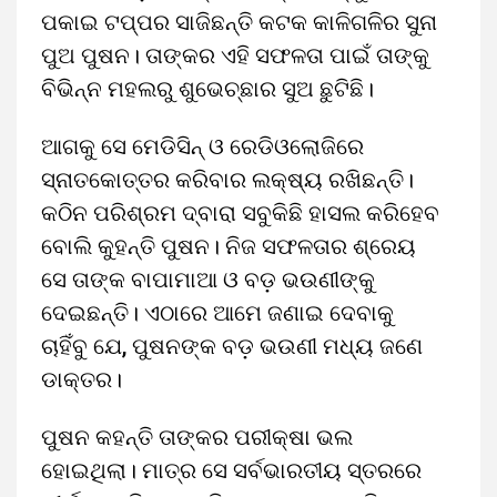
ପକାଇ ଟପ୍ପର ସାଜିଛନ୍ତି କଟକ କାଳିଗଳିର ସୁନା
ପୁଅ ପୁଷନ। ତାଙ୍କର ଏହି ସଫଳତା ପାଇଁ ତାଙ୍କୁ
ବିଭିନ୍ନ ମହଲରୁ ଶୁଭେଚ୍ଛାର ସୁଅ ଛୁଟିଛି।
ଆଗକୁ ସେ ମେଡିସିନ୍‌ ଓ ରେଡିଓଲୋଜିରେ
ସ୍ନାତକୋତ୍ତର କରିବାର ଲକ୍ଷ୍ୟ ରଖିଛନ୍ତି।
କଠିନ ପରିଶ୍ରମ ଦ୍ବାରା ସବୁକିଛି ହାସଲ କରିହେବ
ବୋଲି କୁହନ୍ତି ପୁଷନ। ନିଜ ସଫଳତାର ଶ୍ରେୟ
ସେ ତାଙ୍କ ବାପାମାଆ ଓ ବଡ଼ ଭଉଣୀଙ୍କୁ
ଦେଇଛନ୍ତି। ଏଠାରେ ଆମେ ଜଣାଇ ଦେବାକୁ
ଚାହିଁବୁ ଯେ, ପୁଷନଙ୍କ ବଡ଼ ଭଉଣୀ ମଧ୍ୟ ଜଣେ
ଡାକ୍ତର।
ପୁଷନ କହନ୍ତି ତାଙ୍କର ପରୀକ୍ଷା ଭଲ
ହୋଇଥିଲା। ମାତ୍ର ସେ ସର୍ବଭାରତୀୟ ସ୍ତରରେ