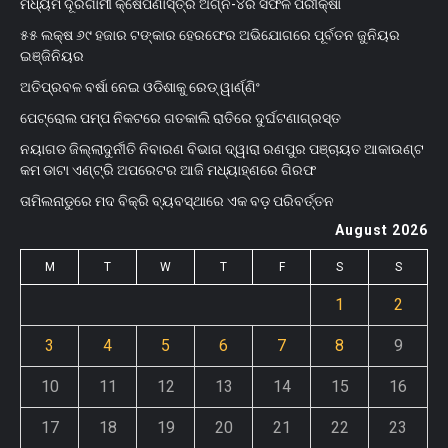
ମଧ୍ୟମ ଦୂରଗାମୀ କ୍ଷେପଣାସ୍ତ୍ର ଅଗ୍ନି-୪ର ସଫଳ ପରୀକ୍ଷା
୫୫ ଲକ୍ଷ ୬୯ ହଜାର ଟଙ୍କାର ହେରଫେର ଅଭିଯୋଗରେ ପୂର୍ବତନ ଜୁନିୟର
ଇଞ୍ଜିନିୟର
ଅତିପ୍ରବଳ ବର୍ଷା ନେଇ ଓଡିଶାକୁ ରେଡ୍ ୱାର୍ଣ୍ଣିଂ
ପେଟ୍ରୋଲ ପମ୍ପ ନିକଟରେ ଗତକାଲି ରାତିରେ ଦୁର୍ଘଟଣାଗ୍ରସ୍ତ
ନୟାଗଡ ଜିଲ୍ଲାଦୁର୍ନୀତି ନିବାରଣ ବିଭାଗ ଦ୍ୱାରା ରଣପୁର ପଞ୍ଚାୟତ ଆକାଉଣ୍ଟ
କମ ଡାଟା ଏଣ୍ଟ୍ରି ଅପରେଟର ଆଜି ମଧ୍ୟାହ୍‌ଣରେ ଗିରଫ
ତାମିଲନାଡୁରେ ମଦ ବିକ୍ରି ବ୍ୟବସ୍ଥାରେ ଏକ ବଡ଼ ପରିବର୍ତ୍ତନ
August 2026
M
T
W
T
F
S
S
1
2
3
4
5
6
7
8
9
10
11
12
13
14
15
16
17
18
19
20
21
22
23