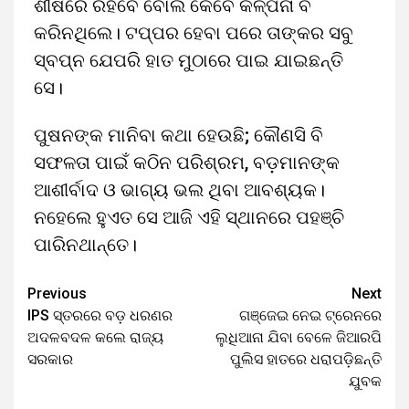
ଶୀର୍ଷରେ ରହିବେ ବୋଲି କେବେ କଳ୍ପନା ବି
କରିନଥିଲେ। ଟପ୍ପର ହେବା ପରେ ତାଙ୍କର ସବୁ
ସ୍ବପ୍ନ ଯେପରି ହାତ ମୁଠାରେ ପାଇ ଯାଇଛନ୍ତି
ସେ।
ପୁଷନଙ୍କ ମାନିବା କଥା ହେଉଛି; କୌଣସି ବି
ସଫଳତା ପାଇଁ କଠିନ ପରିଶ୍ରମ, ବଡ଼ମାନଙ୍କ
ଆଶୀର୍ବାଦ ଓ ଭାଗ୍ୟ ଭଲ ଥିବା ଆବଶ୍ୟକ।
ନହେଲେ ହୁଏତ ସେ ଆଜି ଏହି ସ୍ଥାନରେ ପହଞ୍ଚି
ପାରିନଥାନ୍ତେ।
Previous
Next
IPS ସ୍ତରରେ ବଡ଼ ଧରଣର
ଗଞ୍ଜେଇ ନେଇ ଟ୍ରେନରେ
ଅଦଳବଦଳ କଲେ ରାଜ୍ୟ
ଲୁଧିଆନା ଯିବା ବେଳେ ଜିଆରପି
ସରକାର
ପୁଲିସ ହାତରେ ଧରାପଡ଼ିଛନ୍ତି
ଯୁବକ