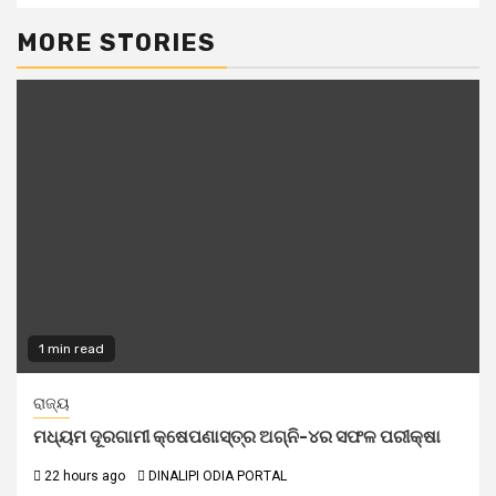
MORE STORIES
1 min read
ରାଜ୍ୟ
ମଧ୍ୟମ ଦୂରଗାମୀ କ୍ଷେପଣାସ୍ତ୍ର ଅଗ୍ନି-୪ର ସଫଳ ପରୀକ୍ଷା
22 hours ago
DINALIPI ODIA PORTAL