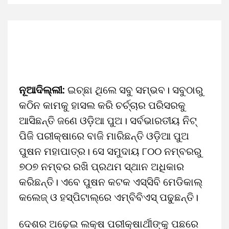
ନୂଆଦିଲ୍ଲୀ:
ଇଚ୍ଛା ଥିଲେ ସବୁ ସମ୍ଭବ। ସବୁଠାରୁ
କଠିନ କାମକୁ ହାସଲ କରି ଚର୍ଚ୍ଚାର ପରିସରକୁ
ଆସିଛନ୍ତି ଜଣେ ଓଡ଼ିଆ ପୁଅ। ସର୍ବଭାରତୀୟ ନିଟ୍‌
ପିଜି ପରୀକ୍ଷାରେ ବାଜି ମାରିଛନ୍ତି ଓଡ଼ିଆ ପୁଅ
ପୁଷନ ମହାପାତ୍ର। ସେ ସମୁଦାୟ ୮୦୦ ନମ୍ବରରୁ
୭୦୭ ନମ୍ବର ରଖି ପ୍ରଥମ ସ୍ଥାନ ଅଧିକାର
କରିଛନ୍ତି। ଏବେ ପୁଷନ କଟକ ଏସ୍‌ସିବି ମେଡିକାଲ୍‌
କଲେଜ୍‌ ଓ ହସ୍ପିଟାଲ୍‌ରେ ଏମ୍‌ବିବିଏସ୍‌ ପଢୁଛନ୍ତି।
ଦେଶର ଅଢ଼େଇ ଲକ୍ଷ ପରୀକ୍ଷାର୍ଥୀଙ୍କୁ ପଛରେ