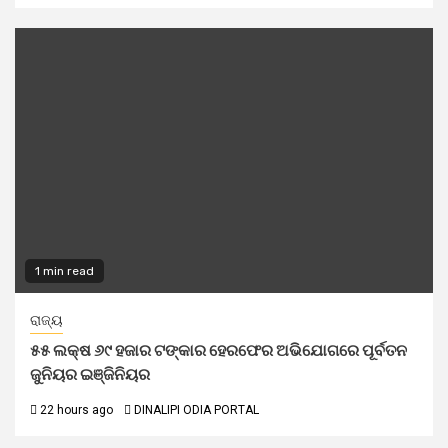
1 min read
ରାଜ୍ୟ
୫୫ ଲକ୍ଷ ୬୯ ହଜାର ଟଙ୍କାର ହେରଫେର ଅଭିଯୋଗରେ ପୂର୍ବତନ
ଜୁନିୟର ଇଞ୍ଜିନିୟର
22 hours ago
DINALIPI ODIA PORTAL