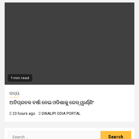
1 min read
ରାଜ୍ୟ
ଅତିପ୍ରବଳ ବର୍ଷା ନେଇ ଓଡିଶାକୁ ରେଡ୍ ୱାର୍ଣ୍ଣିଂ
23 hours ago
DINALIPI ODIA PORTAL