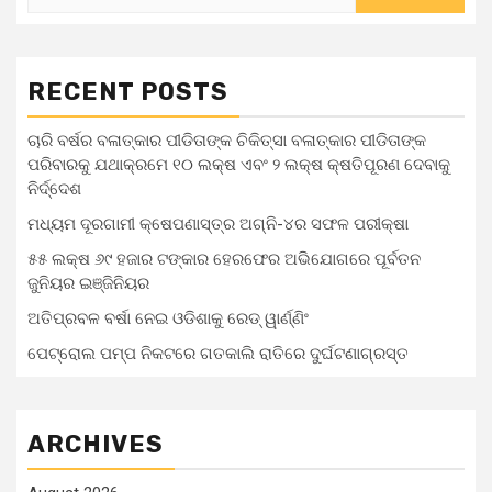
RECENT POSTS
ଚାରି ବର୍ଷର ବଳାତ୍କାର ପୀଡିତାଙ୍କ ଚିକିତ୍ସା ବଳାତ୍କାର ପୀଡିତାଙ୍କ
ପରିବାରକୁ ଯଥାକ୍ରମେ ୧୦ ଲକ୍ଷ ଏବଂ ୨ ଲକ୍ଷ କ୍ଷତିପୂରଣ ଦେବାକୁ
ନିର୍ଦ୍ଦେଶ
ମଧ୍ୟମ ଦୂରଗାମୀ କ୍ଷେପଣାସ୍ତ୍ର ଅଗ୍ନି-୪ର ସଫଳ ପରୀକ୍ଷା
୫୫ ଲକ୍ଷ ୬୯ ହଜାର ଟଙ୍କାର ହେରଫେର ଅଭିଯୋଗରେ ପୂର୍ବତନ
ଜୁନିୟର ଇଞ୍ଜିନିୟର
ଅତିପ୍ରବଳ ବର୍ଷା ନେଇ ଓଡିଶାକୁ ରେଡ୍ ୱାର୍ଣ୍ଣିଂ
ପେଟ୍ରୋଲ ପମ୍ପ ନିକଟରେ ଗତକାଲି ରାତିରେ ଦୁର୍ଘଟଣାଗ୍ରସ୍ତ
ARCHIVES