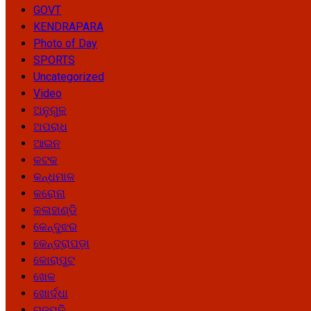
GOVT
KENDRAPARA
Photo of Day
SPORTS
Uncategorized
Video
ଅନୁଗୁଳ
ଅପରାଧ
ଆଇନ
କଟକ
କନ୍ଧମାଳ
କରୋନା
କଳାହାଣ୍ଡି
କେନ୍ଦୁଝର
କେନ୍ଦ୍ରାପଡ଼ା
କୋରାପୁଟ
ଖେଳ
ଖୋର୍ଦ୍ଧା
ଗଜପତି