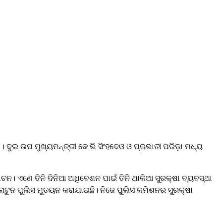
ଦୁଇ ଉପ ମୁଖ୍ୟମନ୍ତ୍ରୀ କେ.ଭି ସିଂହଦେଓ ଓ ପ୍ରଭାତୀ ପରିଡ଼ା ମଧ୍ୟ
ାଚନ। ଏଣେ ତିନି ଦିନିଆ ଅଧିବେଶନ ପାଇଁ ତିନି ଥାକିଆ ସୁରକ୍ଷା ବ୍ୟବସ୍ଥା
ଲାଟୁନ ପୁଲିସ ମୁତୟନ କରାଯାଇଛି। ନିଜେ ପୁଲିସ କମିଶନର ସୁରକ୍ଷା