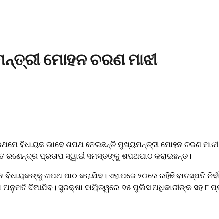
ନ୍ତ୍ରୀ ମୋହନ ଚରଣ ମାଝୀ
ରଥମେ ବିଧାୟକ ଭାବେ ଶପଥ ନେଇଛନ୍ତି ମୁଖ୍ୟମନ୍ତ୍ରୀ ମୋହନ ଚରଣ ମାଝୀ । 
 ରଣେନ୍ଦ୍ର ପ୍ରତାପ ସ୍ୱାଇଁ ସମସ୍ତଙ୍କୁ ଶପଥପାଠ କରାଇଛନ୍ତି।
ିନ ବିଧାୟକଙ୍କୁ ଶପଥ ପାଠ କରାଯିବ। ଏହାପରେ ୨୦ରେ ରହିଛି ବାଚସ୍ପତି ନିର୍ବ
ଅନୁମତି ଦିଆଯିବ। ସୁରକ୍ଷା ଦାୟିତ୍ୱରେ ୭୫ ପୁଲିସ ଅଧିକାରୀଙ୍କ ସହ ୮ ପ୍