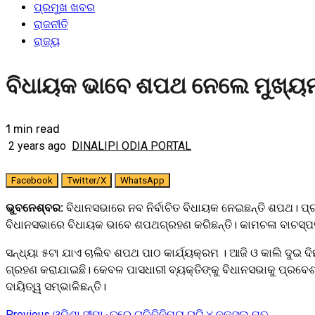
ପ୍ରମୁଖ ଖବର
ରାଜନୀତି
ରାଜ୍ୟ
ବିଧାୟକ ଭାବେ ଶପଥ ନେଲେ ମୁଖ୍ୟମ
1 min read
2 years ago
DINALIPI ODIA PORTAL
Facebook
Twitter/X
WhatsApp
ଭୁବନେଶ୍ବର:
ବିଧାନସଭାରେ ନବ ନିର୍ବାଚିତ ବିଧାୟକ ନେଇଛନ୍ତି ଶପଥ। ପ୍
ବିଧାନସଭାରେ ବିଧାୟକ ଭାବେ ଶପଥଗ୍ରହଣ କରିଛନ୍ତି। କାମଚଳା ବାଚସ୍ପତି
ସନ୍ଧ୍ୟା ୫ଟା ଯାଏ ଚାଲିବ ଶପଥ ପାଠ କାର୍ଯ୍ୟକ୍ରମ । ଆଜି ଓ କାଲି ଦୁଇ ଦ
ଗ୍ରହଣ କରାଯାଇଛି। କେବଳ ପାସଧାରୀ ବ୍ୟକ୍ତିଙ୍କୁ ବିଧାନସଭାକୁ ପ୍ରବେଶ 
ଦାୟିତ୍ୱ ସମ୍ଭାଳିଛନ୍ତି।
Previous
ଓଡିଶା ସୀମାନ୍ତରେ ଗୁଳିବିନିମୟ ଘଟି ୪ ନକ୍ସଲ ମୃତ