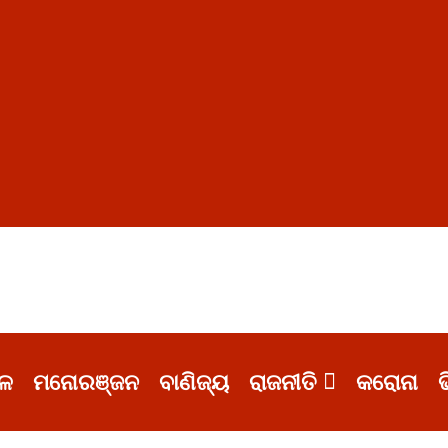
ଳ
ମନୋରଞ୍ଜନ
ବାଣିଜ୍ୟ
ରାଜନୀତି
କରୋନା
ଭ