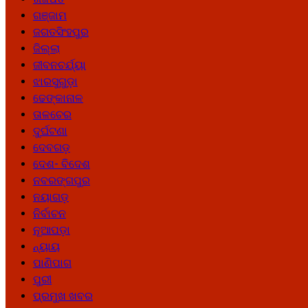
ଗଞ୍ଜାମ
ଜଗତସିଂହପୁର
ଜିଲ୍ଲା
ଜୀବନଚର୍ଯ୍ୟା
ଝାରସୁଗୁଡ଼ା
ଢେଙ୍କାନାଳ
ତାଳଚେର
ଦୁର୍ଘଟଣା
ଦେବଗଡ଼
ଦେଶ- ବିଦେଶ
ନବରଙ୍ଗପୁର
ନୟାଗଡ଼
ନିର୍ବାଚନ
ନୂଆପଡ଼ା
ନ୍ୟାୟ
ପାଣିପାଗ
ପୁରୀ
ପ୍ରମୁଖ ଖବର