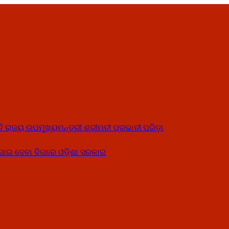
ତି ରାଜ୍ୟ ଉପମୁଖ୍ୟମନ୍ତ୍ରୀ ଶ୍ରୀମତୀ ପ୍ରଭାତୀ ପରିଡ଼ା
ୋଗାଇ ଦେବା ଦିଗରେ ଓଡ଼ିଶା ସରକାର