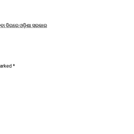
େବା ଦିଗରେ ଓଡ଼ିଶା ସରକାର
marked
*