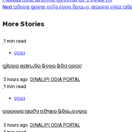
Continue
Next
ପରିବେଶ ସୁରକ୍ଷା ବାର୍ତ୍ତା ଦେଲେ ସିଦ୍ଧାନ୍ତ, ସାଇକେଲ ଚଳାଇ ଆସ
Reading
More Stories
1 min read
ରାଜ୍ୟ
ପୁଣିଥରେ ଶ୍ରୀମନ୍ଦିର ଭିତରର ଭିଡିଓ ପ୍ରଘଟ
5 hours ago
DINALIPI ODIA PORTAL
1 min read
ରାଜ୍ୟ
ରାଉରକେଲା ଆରଟିଓ ଅଫିସ୍‌ରେ ଭିଜିଲାନ୍ସ ଚଢ଼ାଉ
5 hours ago
DINALIPI ODIA PORTAL