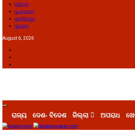
ସାହିତ୍ୟ
ସୁନ୍ଦରଗଡ଼
ସୁବର୍ଣ୍ଣପୁର
ସୁଯୋଗ
August 6, 2026
Facebook
Twitter
Youtube
Primary
Menu
ରାଜ୍ୟ
ଦେଶ- ବିଦେଶ
ଜିଲ୍ଲା
ଅପରାଧ
ଖେ