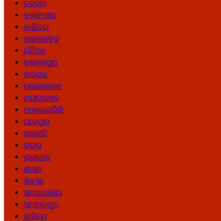
ବରଗଡ଼
ବଲାଙ୍ଗୀର
ବାଣିଜ୍ୟ
ବାଲେଶ୍ଵର
ବୌଦ୍ଧ
ବ୍ରହ୍ମପୁର
ଭଦ୍ରକ
ମନୋରଞ୍ଜନ
ମୟୂରଭଞ୍ଜ
ମାଲକାନଗିରି
ଯାଜପୁର
ରାଜନୀତି
ରାଜ୍ୟ
ରାୟଗଡ଼ା
ଶାସନ
ଶିକ୍ଷା
ସମ୍ପାଦକୀୟ
ସମ୍ବଲପୁର
ସାହିତ୍ୟ