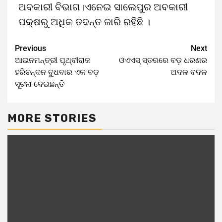
ଅବକାରୀ ବିଭାଗ।ଏନେଇ ସାଲେପୁର ଅବକାରୀ
ପକ୍ଷରୁ ଅଧିକ ତଦନ୍ତ ଜାରି ରହିଛି ।
Previous
Next
ଆଇନମନ୍ତ୍ରୀ ପୃଥ୍ବୀରାଜ
ଓଏଏସ୍‌ ସ୍ତରରେ ବଡ଼ ଧରଣର
ହରିଚନ୍ଦନ ବୁଧବାର ଏକ ବଡ଼
ଅଦଳ ବଦଳ
ସୂଚନା ଦେଇଛନ୍ତି
MORE STORIES