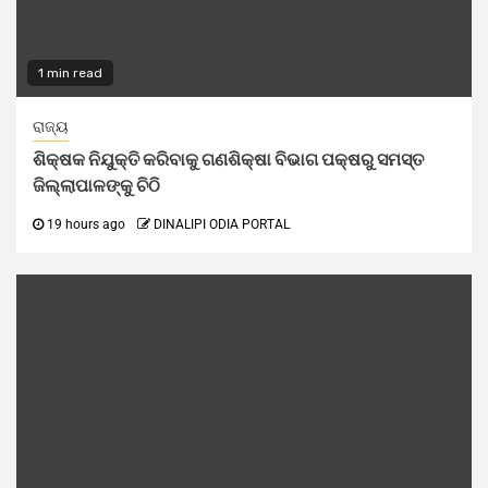
1 min read
ରାଜ୍ୟ
ଶିକ୍ଷକ ନିଯୁକ୍ତି କରିବାକୁ ଗଣଶିକ୍ଷା ବିଭାଗ ପକ୍ଷରୁ ସମସ୍ତ
ଜିଲ୍ଲାପାଳଙ୍କୁ ଚିଠି
19 hours ago
DINALIPI ODIA PORTAL