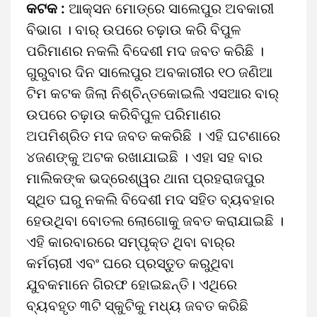
କଟକ :
ଆକ୍ସନ ମୋଡ୍‌ରେ ସାଲେପୁର ଅବକାରୀ
ବିଭାଗ । ବାର୍‌ ଉପରେ ଚଢ଼ାଉ କରି ବିପୁଳ
ପରିମାଣର ନକଲି ବିଦେଶୀ ମଦ ଜବତ କରିଛି ।
ଗୁରୁବାର ଦିନ ସାଲେପୁର ଅବକାରୀର ୧୦ ଜଣିଆ
ଟିମ କଟକ ଜିଲା ନିଶ୍ଚିନ୍ତକୋଇଲି ଏସଆର ବାର୍‌
ଉପରେ ଚଢ଼ାଉ କରିବିପୁଳ ପରିମାଣର
ଅପମିଶ୍ରିତ ମଦ ଜବତ କକରିଛି । ଏହି ଘଟଣାରେ
୪ଜଣଙ୍କୁ ଅଟକ ରଖାଯାଇଛି । ଏହା ସହ ବାର
ମାଲିକଙ୍କ ଭଦ୍ରେଶ୍ୱର ଥାନା ପ୍ରହରାଜପୁର
ସ୍ଥିତ ଘରୁ ନକଲି ବିଦେଶୀ ମଦ ସହିତ ବ୍ୟବହାର
ହେଉଥିବା ବୋତଲ ଲୋଗୋକୁ ଜବତ କରାଯାଇଛି ।
ଏହି କାରବାରରେ ସମ୍ପୃକ୍ତ ଥିବା ବାର୍‌ର
କର୍ମଚାରୀ ଏବଂ ଘରେ ପ୍ରସ୍ତୁତ କରୁଥିବା
ଯୁବକମାନେ ଗିରଫ ହୋଇଛନ୍ତି। ଏଥିରେ
ବ୍ୟବହୃତ ୩ଟି ସ୍କୁଟିକୁ ମଧ୍ୟ ଜବତ କରିଛି