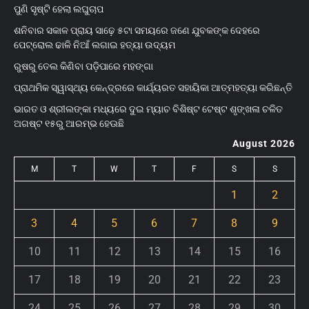
ପୁଣି ସୃଷ୍ଟି ହେଲା ଲଘୁଚାପ
ଶନିବାର ସକାଳ ପ୍ରାୟ ସାଢ଼େ ୫ଟା ସମୟରେ ଜଣେ ଯୁବକଙ୍କ ଦେହରେ
ପେଟ୍ରୋଲ ଢାଳି ନିଆଁ ଲଗାଇ ହତ୍ୟା ଉଦ୍ୟମ
ରୁଷରୁ ତେଲ କିଣିବା ପଡ଼ିପାରେ ମହଙ୍ଗା
ପ୍ରାଥମିକ ସ୍ୱାସ୍ଥ୍ୟ କେନ୍ଦ୍ରରେ କାର୍ଯ୍ୟରତ ସହାୟିକା ଆତ୍ମହତ୍ୟା କରିଛନ୍ତି
ଭାରତ ଓ ଶ୍ରୀଲଙ୍କା ମଧ୍ୟରେ ଦୁଇ ମ୍ୟାଚ ବିଶିଷ୍ଟ ଟେଷ୍ଟ ଶୃଙ୍ଖଳା ଚଳିତ
ଅଗଷ୍ଟ ୧୫ରୁ ଆରମ୍ଭ ହେଊଛି
August 2026
M
T
W
T
F
S
S
1
2
3
4
5
6
7
8
9
10
11
12
13
14
15
16
17
18
19
20
21
22
23
24
25
26
27
28
29
30