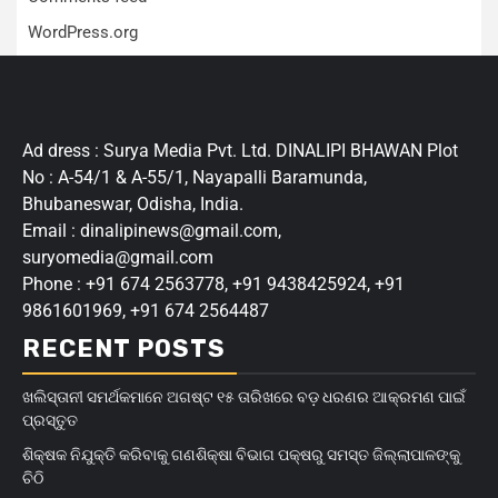
WordPress.org
Ad dress : Surya Media Pvt. Ltd. DINALIPI BHAWAN Plot
No : A-54/1 & A-55/1, Nayapalli Baramunda,
Bhubaneswar, Odisha, India.
Email : dinalipinews@gmail.com,
suryomedia@gmail.com
Phone : +91 674 2563778, +91 9438425924, +91
9861601969, +91 674 2564487
RECENT POSTS
ଖଲିସ୍ତାନୀ ସମର୍ଥକମାନେ ଅଗଷ୍ଟ ୧୫ ତାରିଖରେ ବଡ଼ ଧରଣର ଆକ୍ରମଣ ପାଇଁ
ପ୍ରସ୍ତୁତ
ଶିକ୍ଷକ ନିଯୁକ୍ତି କରିବାକୁ ଗଣଶିକ୍ଷା ବିଭାଗ ପକ୍ଷରୁ ସମସ୍ତ ଜିଲ୍ଲାପାଳଙ୍କୁ
ଚିଠି