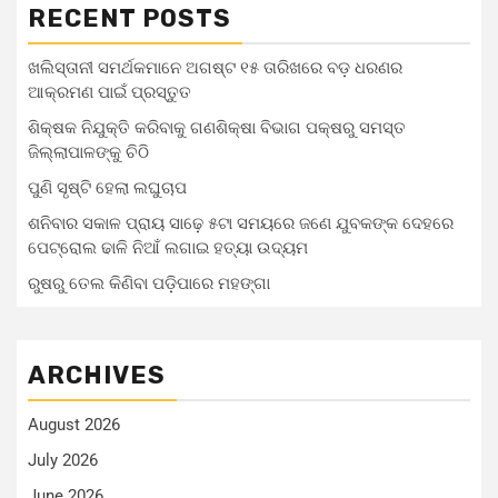
RECENT POSTS
ଖଲିସ୍ତାନୀ ସମର୍ଥକମାନେ ଅଗଷ୍ଟ ୧୫ ତାରିଖରେ ବଡ଼ ଧରଣର
ଆକ୍ରମଣ ପାଇଁ ପ୍ରସ୍ତୁତ
ଶିକ୍ଷକ ନିଯୁକ୍ତି କରିବାକୁ ଗଣଶିକ୍ଷା ବିଭାଗ ପକ୍ଷରୁ ସମସ୍ତ
ଜିଲ୍ଲାପାଳଙ୍କୁ ଚିଠି
ପୁଣି ସୃଷ୍ଟି ହେଲା ଲଘୁଚାପ
ଶନିବାର ସକାଳ ପ୍ରାୟ ସାଢ଼େ ୫ଟା ସମୟରେ ଜଣେ ଯୁବକଙ୍କ ଦେହରେ
ପେଟ୍ରୋଲ ଢାଳି ନିଆଁ ଲଗାଇ ହତ୍ୟା ଉଦ୍ୟମ
ରୁଷରୁ ତେଲ କିଣିବା ପଡ଼ିପାରେ ମହଙ୍ଗା
ARCHIVES
August 2026
July 2026
June 2026