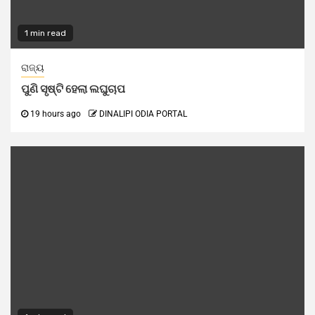
1 min read
ରାଜ୍ୟ
ପୁଣି ସୃଷ୍ଟି ହେଲା ଲଘୁଚାପ
19 hours ago
DINALIPI ODIA PORTAL