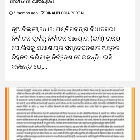
ନିର୍ବାଚନ ଆୟୋଗ
5 months ago
DINALIPI ODIA PORTAL
ନୂଆଦିଲ୍ଲୀ,୨୪।୨: ପଶ୍ଚିମବଙ୍ଗ ବିଧାନସଭା
ନିର୍ବାଚନ ପୂର୍ବରୁ ନିର୍ବାଚନ ଆୟୋଗ (ଇସି) ରାଜ୍ୟ
ପୋଲିସକୁ ଯଥାଶୀଘ୍ର ସମ୍ବେଦନଶୀଳ ଅଞ୍ଚଳ
ଚିହ୍ନଟ କରିବାକୁ ନିର୍ଦ୍ଦେଶ ଦେଇଛନ୍ତି। ଇସି
କହିଛନ୍ତି ଯେ,...