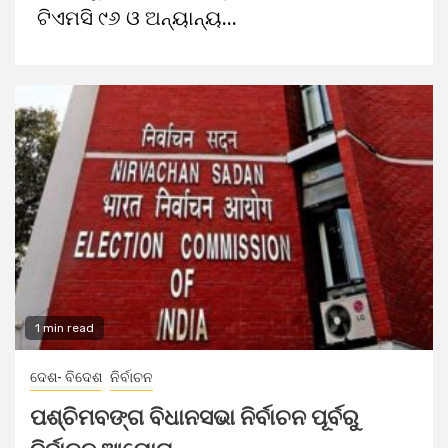
ଟିଏମସି ୯୬ ଓ ଅନ୍ୟାନ୍ୟ...
1 min read
ଦେଶ- ବିଦେଶ
ନିର୍ବାଚନ
ପଶ୍ଚିମବଙ୍ଗ ବିଧାନସଭା ନିର୍ବାଚନ ପୂର୍ବରୁ