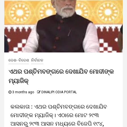
ଦେଶ- ବିଦେଶ
ନିର୍ବାଚନ
ଏଥର ପଶ୍ଚିମବଙ୍ଗରେ ଦେଖାଯିବ ମୋଦୀଙ୍କ
ମ୍ୟାଜିକ୍
3 months ago
DINALIPI ODIA PORTAL
କଲକାତା : ଏଥର ପଶ୍ଚିମବଙ୍ଗରେ ଦେଖାଯିବ
ମୋଦୀଙ୍କ ମ୍ୟାଜିକ୍। ଏଠାରେ ମୋଟ ୨୯୩
ଆସନରୁ ୨୯୩ ଆସନ ମଧ୍ୟରେ ବିଜେପି ୧୯୪,