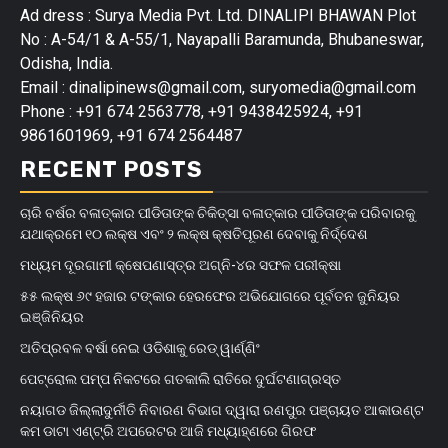
Ad dress : Surya Media Pvt. Ltd. DINALIPI BHAWAN Plot
No : A-54/1 & A-55/1, Nayapalli Baramunda, Bhubaneswar,
Odisha, India.
Email : dinalipinews@gmail.com, suryomedia@gmail.com
Phone : +91 674 2563778, +91 9438425924, +91
9861601969, +91 674 2564487
RECENT POSTS
ଚାରି ବର୍ଷର ବଳାତ୍କାର ପୀଡିତାଙ୍କ ଚିକିତ୍ସା ବଳାତ୍କାର ପୀଡିତାଙ୍କ ପରିବାରକୁ
ଯଥାକ୍ରମେ ୧୦ ଲକ୍ଷ ଏବଂ ୨ ଲକ୍ଷ କ୍ଷତିପୂରଣ ଦେବାକୁ ନିର୍ଦ୍ଦେଶ
ମଧ୍ୟମ ଦୂରଗାମୀ କ୍ଷେପଣାସ୍ତ୍ର ଅଗ୍ନି-୪ର ସଫଳ ପରୀକ୍ଷା
୫୫ ଲକ୍ଷ ୬୯ ହଜାର ଟଙ୍କାର ହେରଫେର ଅଭିଯୋଗରେ ପୂର୍ବତନ ଜୁନିୟର
ଇଞ୍ଜିନିୟର
ଅତିପ୍ରବଳ ବର୍ଷା ନେଇ ଓଡିଶାକୁ ରେଡ୍ ୱାର୍ଣ୍ଣିଂ
ପେଟ୍ରୋଲ ପମ୍ପ ନିକଟରେ ଗତକାଲି ରାତିରେ ଦୁର୍ଘଟଣାଗ୍ରସ୍ତ
ନୟାଗଡ ଜିଲ୍ଲାଦୁର୍ନୀତି ନିବାରଣ ବିଭାଗ ଦ୍ୱାରା ରଣପୁର ପଞ୍ଚାୟତ ଆକାଉଣ୍ଟ
କମ ଡାଟା ଏଣ୍ଟ୍ରି ଅପରେଟର ଆଜି ମଧ୍ୟାହ୍‌ଣରେ ଗିରଫ