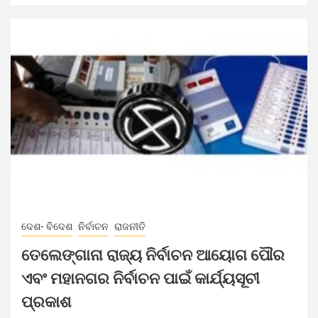
ଦେଶ- ବିଦେଶ
ନିର୍ବାଚନ
ରାଜନୀତି
ତେଲେଙ୍ଗାନା ରାଜ୍ୟ ନିର୍ବାଚନ ଆୟୋଗ ପୌର
ଏବଂ ମହାନଗର ନିର୍ବାଚନ ପାଇଁ କାର୍ଯ୍ୟସୂଚୀ
ପ୍ରକାଶ