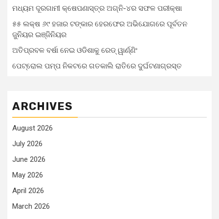
ମଧ୍ୟମ ଦୂରଗାମୀ କ୍ଷେପଣାସ୍ତ୍ର ଅଗ୍ନି-୪ର ସଫଳ ପରୀକ୍ଷା
୫୫ ଲକ୍ଷ ୬୯ ହଜାର ଟଙ୍କାର ହେରଫେର ଅଭିଯୋଗରେ ପୂର୍ବତନ
ଜୁନିୟର ଇଞ୍ଜିନିୟର
ଅତିପ୍ରବଳ ବର୍ଷା ନେଇ ଓଡିଶାକୁ ରେଡ୍ ୱାର୍ଣ୍ଣିଂ
ପେଟ୍ରୋଲ ପମ୍ପ ନିକଟରେ ଗତକାଲି ରାତିରେ ଦୁର୍ଘଟଣାଗ୍ରସ୍ତ
ARCHIVES
August 2026
July 2026
June 2026
May 2026
April 2026
March 2026