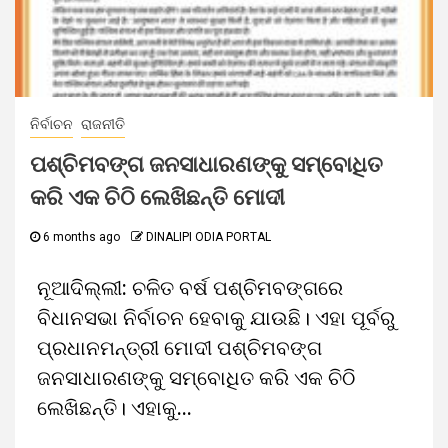
ନିର୍ବାଚନ
ରାଜନୀତି
ପଶ୍ଚିମବଙ୍ଗ ଜନସାଧାରଣଙ୍କୁ ସମ୍ବୋଧିତ
କରି ଏକ ଚିଠି ଲେଖିଛନ୍ତି ମୋଦୀ
6 months ago
DINALIPI ODIA PORTAL
ନୂଆଦିଲ୍ଲୀ: ଚଳିତ ବର୍ଷ ପଶ୍ଚିମବଙ୍ଗରେ
ବିଧାନସଭା ନିର୍ବାଚନ ହେବାକୁ ଯାଉଛି। ଏହା ପୂର୍ବରୁ
ପ୍ରଧାନମନ୍ତ୍ରୀ ମୋଦୀ ପଶ୍ଚିମବଙ୍ଗ
ଜନସାଧାରଣଙ୍କୁ ସମ୍ବୋଧିତ କରି ଏକ ଚିଠି
ଲେଖିଛନ୍ତି। ଏହାକୁ...