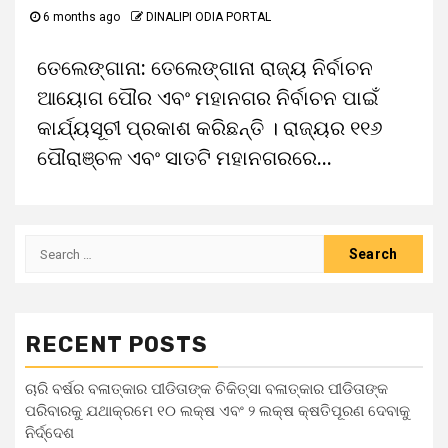
6 months ago
DINALIPI ODIA PORTAL
ତେଲେଙ୍ଗାନା: ତେଲେଙ୍ଗାନା ରାଜ୍ୟ ନିର୍ବାଚନ
ଆୟୋଗ ପୌର ଏବଂ ମହାନଗର ନିର୍ବାଚନ ପାଇଁ
କାର୍ଯ୍ୟସୂଚୀ ପ୍ରକାଶ କରିଛନ୍ତି । ରାଜ୍ୟର ୧୧୬
ପୌରାଞ୍ଚଳ ଏବଂ ସାତଟି ମହାନଗରରେ...
RECENT POSTS
ଚାରି ବର୍ଷର ବଳାତ୍କାର ପୀଡିତାଙ୍କ ଚିକିତ୍ସା ବଳାତ୍କାର ପୀଡିତାଙ୍କ
ପରିବାରକୁ ଯଥାକ୍ରମେ ୧୦ ଲକ୍ଷ ଏବଂ ୨ ଲକ୍ଷ କ୍ଷତିପୂରଣ ଦେବାକୁ
ନିର୍ଦ୍ଦେଶ