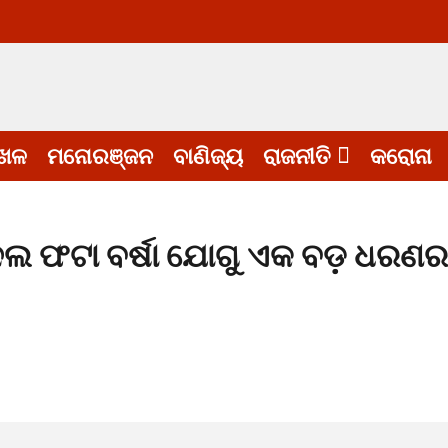
େଳ
ମନୋରଞ୍ଜନ
ବାଣିଜ୍ୟ
ରାଜନୀତି
କରୋନା
ଦଲ ଫଟା ବର୍ଷା ଯୋଗୁ ଏକ ବଡ଼ ଧରଣର