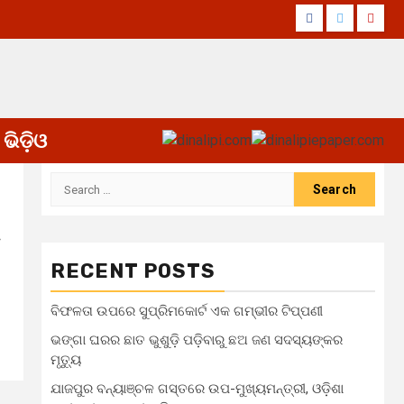
Facebook
Twitter
Yout
ଭିଡ଼ିଓ
Search
for:
RECENT POSTS
ବିଫଳତା ଉପରେ ସୁପ୍ରିମକୋର୍ଟ ଏକ ଗମ୍ଭୀର ଟିପ୍ପଣୀ
ଭଙ୍ଗା ଘରର ଛାତ ଭୁଶୁଡ଼ି ପଡ଼ିବାରୁ ଛଅ ଜଣ ସଦସ୍ୟଙ୍କର
ମୃତ୍ୟୁ
ଯାଜପୁର ବନ୍ୟାଞ୍ଚଳ ଗସ୍ତରେ ଉପ-ମୁଖ୍ୟମନ୍ତ୍ରୀ, ଓଡ଼ିଶା