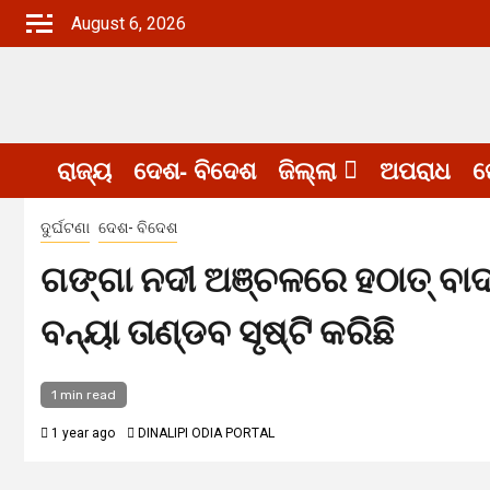
Skip
August 6, 2026
to
content
ରାଜ୍ୟ
ଦେଶ- ବିଦେଶ
ଜିଲ୍ଲା
ଅପରାଧ
ଖ
ଦୁର୍ଘଟଣା
ଦେଶ- ବିଦେଶ
ଗଙ୍ଗା ନଦୀ ଅଞ୍ଚଳରେ ହଠାତ୍ ବା
ବନ୍ୟା ତାଣ୍ଡବ ସୃଷ୍ଟି କରିଛି
1 min read
1 year ago
DINALIPI ODIA PORTAL