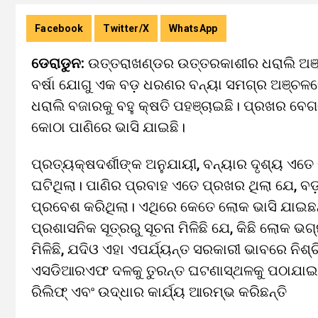
Facebook
Twitter/X
WhatsApp
ଡେରାଡୁନ:
ଉତ୍ତରାଖଣ୍ଡର ଉତ୍ତରକାଶୀର ଧରାଲି ଅଞ୍
ବର୍ଷା ଯୋଗୁ ଏକ ବଡ଼ ଧରଣର ବନ୍ୟା ସମଗ୍ର ଅଞ୍ଚଳରେ ତ
ଧରାଲି ବଜାରକୁ ବହୁ କ୍ଷତି ପହଞ୍ଚାଇଛି। ପ୍ରଖର ବ
କୋଠା ପାଣିରେ ଭାସି ଯାଇଛି।
ପ୍ରତ୍ୟକ୍ଷଦର୍ଶୀଙ୍କ ଅନୁଯାୟୀ, ବନ୍ୟାର ଦୃଶ୍ୟ ଏତେ ଭ
ଘଟିଥିଲା। ପାଣିର ପ୍ରବାହ ଏତେ ପ୍ରଖର ଥିଲା ଯେ, ବ
ପ୍ରବେଶ କରିଥିଲା। ଏଥିରେ କେତେ ଲୋକ ଭାସି ଯାଇଛନ୍ତ
ପ୍ରଶାସନିକ ସୂତ୍ରରୁ ସୂଚନା ମିଳିଛି ଯେ, କିଛି ଲୋକ 
ମିଳିଛି, ଯଦିଓ ଏହା ଏପର୍ଯ୍ୟନ୍ତ ସରକାରୀ ଭାବରେ ନିଶ୍
ଏସଡିଆରଏଫ ଦଳକୁ ତୁରନ୍ତ ଘଟଣାସ୍ଥଳକୁ ପଠାଯାଇଥିଲ
ରିଲିଫ୍ ଏବଂ ଉଦ୍ଧାର କାର୍ଯ୍ୟ ଆରମ୍ଭ କରିଛନ୍ତି