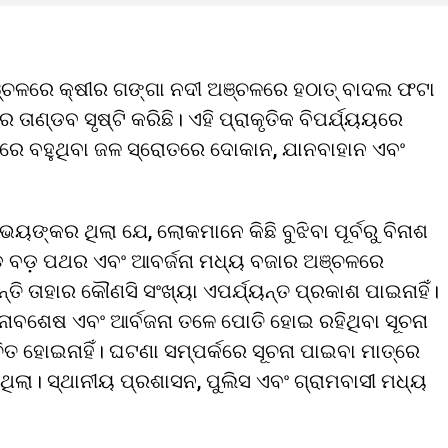
ଚଳରେ କ୍ଷୀର ଗଙ୍ଗା ନଦୀ ଅଞ୍ଚଳରେ ହଠାତ୍ ବାଦଲ ଫଟା
ାଣ୍ଡବ ସୃଷ୍ଟି କରିଛି। ଏହି ପ୍ରାକୃତିକ ବିପର୍ଯ୍ୟୟରେ
େଗରେ ବହୁଥିବା ଜଳ ସ୍ରୋତରେ ଦୋକାନ, ଯାନବାହାନ ଏବଂ
ୟଙ୍କର ଥିଲା ଯେ, ଲୋକମାନେ କିଛି ବୁଝିବା ପୂର୍ବରୁ ବିନାଶ
ଡ଼ ବଡ଼ ପଥର ଏବଂ ଆବର୍ଜନା ମଧ୍ୟ ବଜାର ଅଞ୍ଚଳରେ
ି ତାହାର କୌଣସି ସଂଖ୍ୟା ଏପର୍ଯ୍ୟନ୍ତ ପ୍ରକାଶ ପାଇନାହିଁ।
ଭଗ୍ନାବଶେଷ ଏବଂ ଆର୍ବଜନା ତଳେ ପୋତି ହୋଇ ରହିଥିବା ସୂଚନା
ଚିତ ହୋଇନାହିଁ। ଘଟଣା ସମ୍ପର୍କରେ ସୂଚନା ପାଇବା ମାତ୍ରେ
ା। ସ୍ଥାନୀୟ ପ୍ରଶାସନ, ପୁଲିସ ଏବଂ ଗ୍ରାମବାସୀ ମଧ୍ୟ