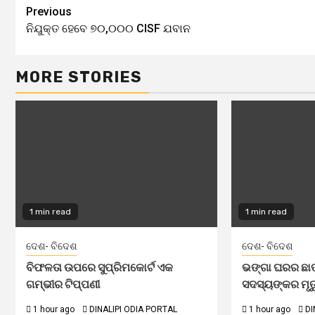
Continue
Previous
ନିଯୁକ୍ତ ହେବେ ୭୦,୦୦୦ CISF ଯବାନ
Reading
MORE STORIES
1 min read
1 min read
ଦେଶ- ବିଦେଶ
ଦେଶ- ବିଦେଶ
ବିଫଳତା ଉପରେ ସୁପ୍ରିମକୋର୍ଟ ଏକ
ଭଙ୍ଗା ଘରର ଛାତ 
ଗମ୍ଭୀର ଟିପ୍ପଣୀ
ସଦସ୍ୟଙ୍କର ମୃତ
1 hour ago
DINALIPI ODIA PORTAL
1 hour ago
DI