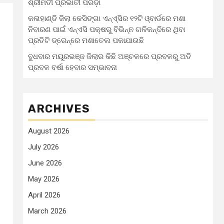
ଶ୍ରୀମତୀ ପ୍ରଭାତୀ ପରିଡ଼ା
କଳାହାଣ୍ଡି ଜିଲା କେସିଙ୍ଗା ଏନ୍‌ଏ୍‌ସିର ୧୨ଟି ଓ୍ବାର୍ଡରେ ମଶା
ନିବାରଣ ପାଇଁ ଏନ୍‌ଏସି ପକ୍ଷରୁ ବିଭିନ୍ନ ଗଳିକନ୍ଦିରେ ଥିବା
ପ୍ରତିଟି ଡ୍ରେନ୍‌ରେ ମଶାତେଲ ପକାଯାଉଛି
ବୁଧବାର ମୟୂରଭଞ୍ଜ ଜିଲାର କିଛି ଅଞ୍ଚଳରେ ପ୍ରବଳରୁ ଅତି
ପ୍ରବଳ ବର୍ଷା ହେବାର ସମ୍ଭାବନା
ARCHIVES
August 2026
July 2026
June 2026
May 2026
April 2026
March 2026