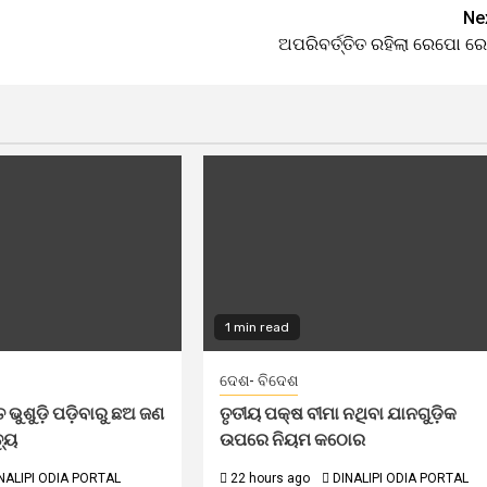
Ne
ଅପରିବର୍ତ୍ତିତ ରହିଲା ରେପୋ ରେ
1 min read
ଦେଶ- ବିଦେଶ
ଭୁଶୁଡ଼ି ପଡ଼ିବାରୁ ଛଅ ଜଣ
ତୃତୀୟ ପକ୍ଷ ବୀମା ନଥିବା ଯାନଗୁଡ଼ିକ
୍ୟୁ
ଉପରେ ନିୟମ କଠୋର
NALIPI ODIA PORTAL
22 hours ago
DINALIPI ODIA PORTAL