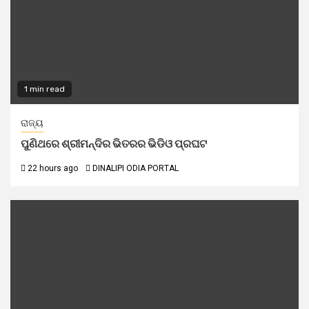
1 min read
ରାଜ୍ୟ
ପୁଣିଥରେ ଶ୍ରୀମନ୍ଦିର ଭିତରର ଭିଡିଓ ପ୍ରଘଟ
22 hours ago
DINALIPI ODIA PORTAL