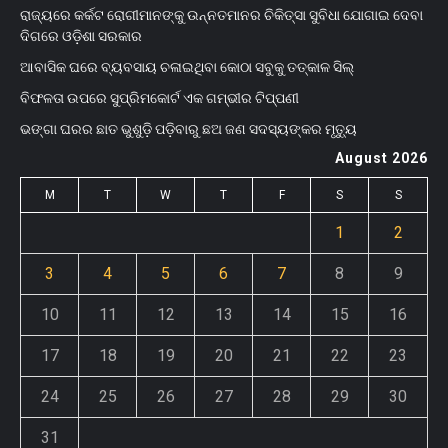
ରାଜ୍ୟରେ କର୍କଟ ରୋଗୀମାନଙ୍କୁ ଉନ୍ନତମାନର ଚିକିତ୍ସା ସୁବିଧା ଯୋଗାଇ ଦେବା
ଦିଗରେ ଓଡ଼ିଶା ସରକାର
ଆବାସିକ ଘରେ ବ୍ୟବସାୟ ଚଳାଇଥିବା କୋଠା ସବୁକୁ ତତ୍କାଳ ସିଲ୍‌
ବିଫଳତା ଉପରେ ସୁପ୍ରିମକୋର୍ଟ ଏକ ଗମ୍ଭୀର ଟିପ୍ପଣୀ
ଭଙ୍ଗା ଘରର ଛାତ ଭୁଶୁଡ଼ି ପଡ଼ିବାରୁ ଛଅ ଜଣ ସଦସ୍ୟଙ୍କର ମୃତ୍ୟୁ
August 2026
M
T
W
T
F
S
S
1
2
3
4
5
6
7
8
9
10
11
12
13
14
15
16
17
18
19
20
21
22
23
24
25
26
27
28
29
30
31