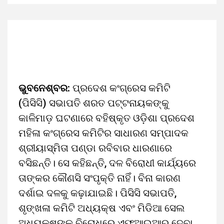
ଭୁବନେଶ୍ବର:
ପ୍ରଦେଶ କଂଗ୍ରେସ କମିଟି
(ପିସିସି) ସଭାପତି ଶରତ ପଟ୍ଟନାୟକଙ୍କୁ
କାଳିମାଡ଼ ଘଟଣାରେ ବହିଷ୍କୃତ ଓଡ଼ିଶା ପ୍ରଦେଶ
ମହିଳା କଂଗ୍ରେସ କମିଟିର ସାଧାରଣ ସମ୍ପାଦକ
ଶ୍ରୀୟାସ୍ମିତା ପଣ୍ଡା ରବିବାର ଧାରଣାରେ
ବସିଛନ୍ତି। ସେ କହିଛନ୍ତି, ଦଳ ବିରୋଧୀ କାର୍ଯ୍ୟରେ
ତାଙ୍କର କୌଣସି ସଂପୃକ୍ତି ନାହିଁ। ବିନା କାରଣ
ଦର୍ଶାଇ ଦଳକୁ କଢ଼ାଯାଇଛି। ପିସିସି ସଭାପତି,
ଶୃଙ୍ଖଳା କମିଟି ଅଧ୍ୟକ୍ଷ ଏବଂ ମିଡିଆ ସେଲ
ଅଧ୍ୟକ୍ଷଙ୍କ ବିରୋଧରେ ଏଫଆଇଆର ଦେବା