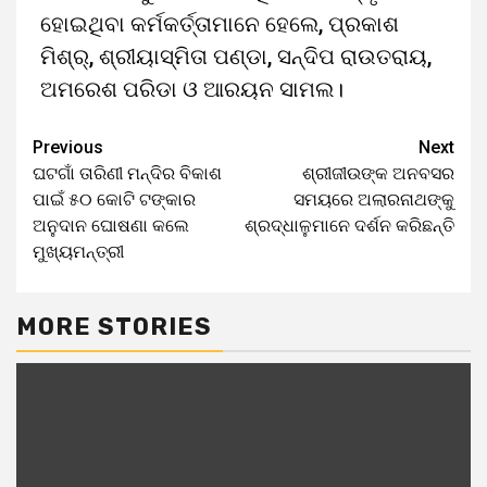
ହୋଇଥିବା କର୍ମକର୍ତ୍ତାମାନେ ହେଲେ, ପ୍ରକାଶ
ମିଶ୍ର୍, ଶ୍ରୀୟାସ୍ମିତା ପଣ୍ଡା, ସନ୍ଦିପ ରାଉତରାୟ,
ଅମରେଶ ପରିଡା ଓ ଆରୟନ ସାମଲ।
Previous
Next
ଘଟଗାଁ ତାରିଣୀ ମନ୍ଦିର ବିକାଶ
ଶ୍ରୀଜୀଉଙ୍କ ଅନବସର
ପାଇଁ ୫୦ କୋଟି ଟଙ୍କାର
ସମୟରେ ଅଲାରନାଥଙ୍କୁ
ଅନୁଦାନ ଘୋଷଣା କଲେ
ଶ୍ରଦ୍ଧାଳୁମାନେ ଦର୍ଶନ କରିଛନ୍ତି
ମୁଖ୍ୟମନ୍ତ୍ରୀ
MORE STORIES