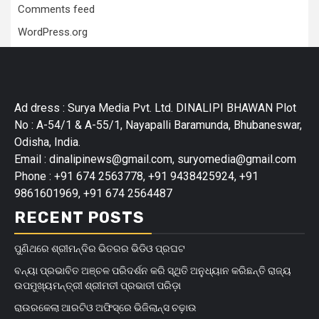
Comments feed
WordPress.org
Ad dress : Surya Media Pvt. Ltd. DINALIPI BHAWAN Plot
No : A-54/1 & A-55/1, Nayapalli Baramunda, Bhubaneswar,
Odisha, India.
Email : dinalipinews@gmail.com, suryomedia@gmail.com
Phone : +91 674 2563778, +91 9438425924, +91
9861601969, +91 674 2564487
RECENT POSTS
ପୁଣିଥରେ ଶ୍ରୀମନ୍ଦିର ଭିତରର ଭିଡିଓ ପ୍ରଘଟ
ବନ୍ୟା ପ୍ରଭାବିତ ଅଞ୍ଚଳ ପରିଦର୍ଶନ କରି ସ୍ଥିତି ଅନୁଧ୍ୟାନ କରିଛନ୍ତି ରାଜ୍ୟ
ଉପମୁଖ୍ୟମନ୍ତ୍ରୀ ଶ୍ରୀମତୀ ପ୍ରଭାତୀ ପରିଡ଼ା
ରାଉରକେଲା ଆରଟିଓ ଅଫିସ୍‌ରେ ଭିଜିଲାନ୍ସ ଚଢ଼ାଉ