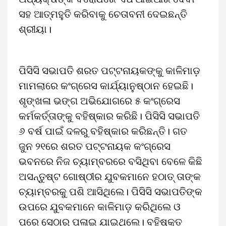
ସହ ଆତ୍ମହୁତି କରିବାକୁ ଚେତାବନୀ ଦେଇଛନ୍ତି
ଶ୍ରୀୟା।
ପିସିସି ସଭାପତି ଶରତ ପଟ୍ଟନାୟକଙ୍କୁ କାଳିମାଡ଼
ମାମଲାରେ କଂଗ୍ରେସ କାର୍ଯ୍ୟାନୁଷ୍ଠାନ ହେଇଛି।
ଶୃଙ୍ଖଳା ଭଙ୍ଗ ଅଭିଯୋଗରେ ୫ କଂଗ୍ରେସ
କର୍ମକର୍ତ୍ତାଙ୍କୁ ବହିଷ୍କାର କରିଛି। ପିସିସି ସଭାପତି
୬ ବର୍ଷ ପାଇଁ ଦଳରୁ ବହିଷ୍କାର କରିଛନ୍ତି। ଗତ
ଜୁନ ୨୧ରେ ଶରତ ପଟ୍ଟନାୟକ କଂଗ୍ରେସ
ଭବନରେ ନିଜ ଚ୍ୟାମ୍ବରରେ ବସିଥିବା ବେଳେ କିଛି
ଅସନ୍ତୁଷ୍ଟ ଗୋଷ୍ଠୀର ଯୁବକମାନେ ହଠାତ୍ ତାଙ୍କ
ଚ୍ୟାମ୍ବରକୁ ପଶି ଆସିଥିଲେ। ପିସିସି ସଭାପତିଙ୍କ
ଉପରେ ଯୁବକମାନେ କାଳିମାଡ଼ କରିଥିଲେ ଓ
ପରେ ସେଠାରୁ ପଳାଇ ଯାଇଥିଲେ। ବହିଷ୍କୃତ