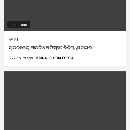
1 min read
ରାଜ୍ୟ
ରାଉରକେଲା ଆରଟିଓ ଅଫିସ୍‌ରେ ଭିଜିଲାନ୍ସ ଚଢ଼ାଉ
22 hours ago
DINALIPI ODIA PORTAL