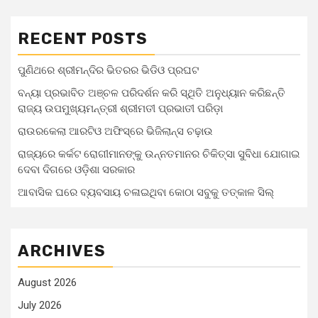
RECENT POSTS
ପୁଣିଥରେ ଶ୍ରୀମନ୍ଦିର ଭିତରର ଭିଡିଓ ପ୍ରଘଟ
ବନ୍ୟା ପ୍ରଭାବିତ ଅଞ୍ଚଳ ପରିଦର୍ଶନ କରି ସ୍ଥିତି ଅନୁଧ୍ୟାନ କରିଛନ୍ତି
ରାଜ୍ୟ ଉପମୁଖ୍ୟମନ୍ତ୍ରୀ ଶ୍ରୀମତୀ ପ୍ରଭାତୀ ପରିଡ଼ା
ରାଉରକେଲା ଆରଟିଓ ଅଫିସ୍‌ରେ ଭିଜିଲାନ୍ସ ଚଢ଼ାଉ
ରାଜ୍ୟରେ କର୍କଟ ରୋଗୀମାନଙ୍କୁ ଉନ୍ନତମାନର ଚିକିତ୍ସା ସୁବିଧା ଯୋଗାଇ
ଦେବା ଦିଗରେ ଓଡ଼ିଶା ସରକାର
ଆବାସିକ ଘରେ ବ୍ୟବସାୟ ଚଳାଇଥିବା କୋଠା ସବୁକୁ ତତ୍କାଳ ସିଲ୍‌
ARCHIVES
August 2026
July 2026