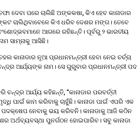
୍ତଫା ଦେବା ପରେ ଚାଲିଛି ଅଙ୍କକଷା, କିଏ ହେବ କାନାଡାର
ସଙ୍କଟ ଚାଲିଥିବାବେଳେ କିଏ ଧରିବ ଦେଶର ମଙ୍ଗ। ତେବେ
ଶୋଦ୍ଭବମାନେ ଆଗରେ ରହିଛନ୍ତି। ପୂର୍ବରୁ ୨ ଭାରତୀୟ
 ସାମ୍ନାକୁ ଆସିଛି।
ହଲ କାନାଡାର ନୂଆ ପ୍ରଧାନମନ୍ତ୍ରୀ ହେବା ନେଇ ଚର୍ଚ୍ଚା
ଦ୍ର ଆର୍ଯ୍ୟଙ୍କ ନାମ। ସେ ଗୁରୁବାର ପ୍ରଧାନମନ୍ତ୍ରୀ ପଦ
ନ୍ଦ୍ର ଆର୍ଯ୍ୟ କହିଛନ୍ତି, “କାନାଡାର ପରବର୍ତ୍ତୀ
ଦ୍ଧି ପାଇଁ କାମ କରିବାକୁ ଚାହୁଁଛି। କାନାଡା ପାଇଁ ଏପରି ଏକ
କ ପଦକ୍ଷେପ ନେବାକୁ ଭୟ କରିବନି। କାନାଡାକୁ ଆଜି କଠିନ
େଶର ଅର୍ଥବ୍ୟବସ୍ଥା ପୁନର୍ଗଠନ ହୋଇପାରିବ। ସବୁ କାନାଡା