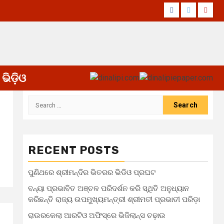
Facebook
Twitter
Yout
ଭିଡ଼ିଓ
Search
for:
RECENT POSTS
ପୁଣିଥରେ ଶ୍ରୀମନ୍ଦିର ଭିତରର ଭିଡିଓ ପ୍ରଘଟ
ବନ୍ୟା ପ୍ରଭାବିତ ଅଞ୍ଚଳ ପରିଦର୍ଶନ କରି ସ୍ଥିତି ଅନୁଧ୍ୟାନ
କରିଛନ୍ତି ରାଜ୍ୟ ଉପମୁଖ୍ୟମନ୍ତ୍ରୀ ଶ୍ରୀମତୀ ପ୍ରଭାତୀ ପରିଡ଼ା
ରାଉରକେଲା ଆରଟିଓ ଅଫିସ୍‌ରେ ଭିଜିଲାନ୍ସ ଚଢ଼ାଉ