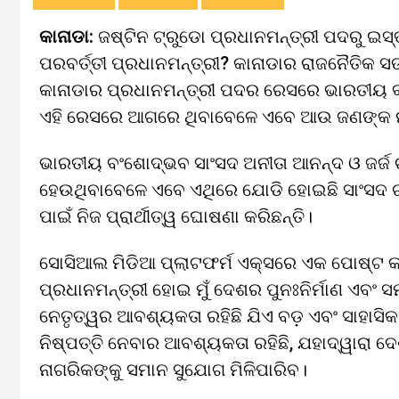
କାନାଡା:
ଜଷ୍ଟିନ ଟ୍ରୁଡୋ ପ୍ରଧାନମନ୍ତ୍ରୀ ପଦରୁ ଇସ
ପରବର୍ତ୍ତୀ ପ୍ରଧାନମନ୍ତ୍ରୀ? କାନାଡାର ରାଜନୈତିକ 
କାନାଡାର ପ୍ରଧାନମନ୍ତ୍ରୀ ପଦର ରେସରେ ଭାରତୀୟ ବଂ
ଏହି ରେସରେ ଆଗରେ ଥିବାବେଳେ ଏବେ ଆଉ ଜଣଙ୍କ ନାମ
ଭାରତୀୟ ବଂଶୋଦ୍ଭବ ସାଂସଦ ଅନୀତା ଆନନ୍ଦ ଓ ଜର୍ଜ ଚ
ହେଉଥିବାବେଳେ ଏବେ ଏଥିରେ ଯୋଡି ହୋଇଛି ସାଂସଦ ଚନ୍
ପାଇଁ ନିଜ ପ୍ରାର୍ଥୀତ୍ୱ ଘୋଷଣା କରିଛନ୍ତି।
ସୋସିଆଲ ମିଡିଆ ପ୍ଲାଟଫର୍ମ ଏକ୍ସରେ ଏକ ପୋଷ୍ଟ କରି ଚ
ପ୍ରଧାନମନ୍ତ୍ରୀ ହୋଇ ମୁଁ ଦେଶର ପୁନଃନିର୍ମାଣ ଏବଂ ସମୃ
ନେତୃତ୍ୱର ଆବଶ୍ୟକତା ରହିଛି ଯିଏ ବଡ଼ ଏବଂ ସାହାସି
ନିଷ୍ପତ୍ତି ନେବାର ଆବଶ୍ୟକତା ରହିଛି, ଯହାଦ୍ୱାରା ଦ
ନାଗରିକଙ୍କୁ ସମାନ ସୁଯୋଗ ମିଳିପାରିବ।