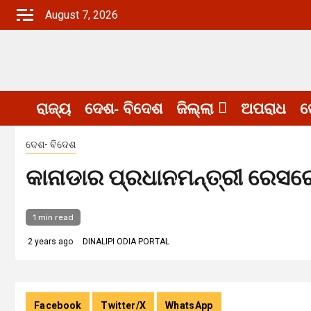
Skip
August 7, 2026
to
content
ରାଜ୍ୟ
ଦେଶ- ବିଦେଶ
ଜିଲ୍ଲା
ଅପରାଧ
ଖ
ଦେଶ- ବିଦେଶ
କାନାଡାର ପ୍ରଧାନମନ୍ତ୍ରୀ ରେସ
1 min read
2 years ago
DINALIPI ODIA PORTAL
Facebook
Twitter/X
WhatsApp