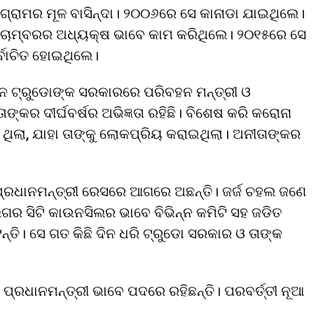
ଲୁ ଗ୍ରାମର ମୂଳ ବାସିନ୍ଦା। ୨୦୦୬ରେ ସେ କାନାଡା ଯାଇଥିଲେ।
 ଚାମ୍ବରର ଅଧ୍ୟକ୍ଷ ଭାବେ କାମ କରିଥିଲେ। ୨୦୧୫ରେ ସେ
ର୍ବାଚିତ ହୋଇଥିଲେ।
ିନ ଟ୍ରୁଡୋଙ୍କ ସରକାରରେ ପରିବହନ ମନ୍ତ୍ରୀ ଓ
ଙ୍କର ଦୀର୍ଘବର୍ଷର ଅଭିଜ୍ଞତା ରହିଛି। ବିଶେଷ କରି କରୋନା
ଣ ଥିଲା, ଯାହା ତାଙ୍କୁ ଲୋକପ୍ରିୟ କରାଇଥିଲା। ଅନୀତାଙ୍କର
୍ରଧାନମନ୍ତ୍ରୀ ରେସରେ ଆଗରେ ଅଛନ୍ତି। ଜର୍ଜ ଚହଲ ଜଣେ
ଗର ସିଟି କାଉନସିଲର ଭାବେ ବିଭିନ୍ନ କମିଟି ସହ ଜଡିତ
୍ତି। ସେ ଗତ କିଛି ଦିନ ଧରି ଟ୍ରୁଡୋ ସରକାର ଓ ତାଙ୍କ
 ପ୍ରଧାନମନ୍ତ୍ରୀ ଭାବେ ପଦରେ ରହିଛନ୍ତି। ପରବର୍ତ୍ତୀ ନୂଆ