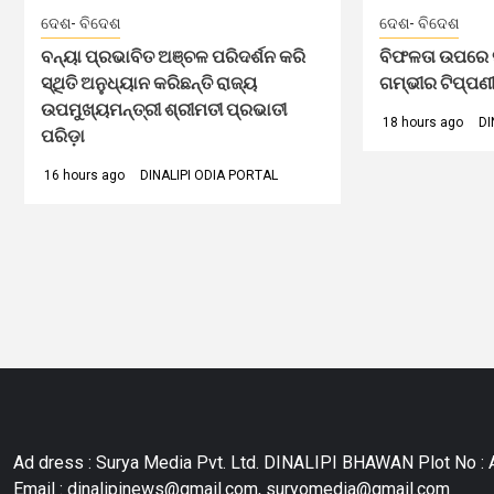
ଦେଶ- ବିଦେଶ
ଦେଶ- ବିଦେଶ
ବନ୍ୟା ପ୍ରଭାବିତ ଅଞ୍ଚଳ ପରିଦର୍ଶନ କରି
ବିଫଳତା ଉପରେ ସ
ସ୍ଥିତି ଅନୁଧ୍ୟାନ କରିଛନ୍ତି ରାଜ୍ୟ
ଗମ୍ଭୀର ଟିପ୍ପଣ
ଉପମୁଖ୍ୟମନ୍ତ୍ରୀ ଶ୍ରୀମତୀ ପ୍ରଭାତୀ
18 hours ago
DI
ପରିଡ଼ା
16 hours ago
DINALIPI ODIA PORTAL
Ad dress : Surya Media Pvt. Ltd. DINALIPI BHAWAN Plot No : A
Email : dinalipinews@gmail.com, suryomedia@gmail.com