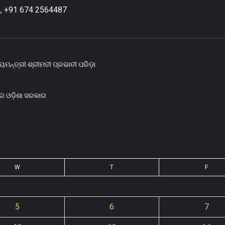
, +91 674 2564487
ୟମନ୍ତ୍ରୀ ଶ୍ରୀମତୀ ପ୍ରଭାତୀ ପରିଡ଼ା
ରେ ଓଡ଼ିଶା ସରକାର
W
T
F
5
6
7