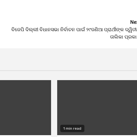
Ne
ବିଜେପି ଦିଲ୍ଲୀ ବିଧାନସଭା ନିର୍ବାଚନ ପାଇଁ ୨୯ଜଣିଆ ପ୍ରାର୍ଥୀଙ୍କ ଦ୍ୱିତ
ତାଲିକା ପ୍ରକ
1 min read