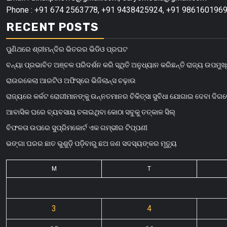
Phone : +91 674 2563778, +91 9438425924, +91 9861601969
RECENT POSTS
ପୁଣିଥରେ ଶ୍ରୀମନ୍ଦିର ଭିତରର ଭିଡିଓ ପ୍ରଘଟ
ବନ୍ୟା ପ୍ରଭାବିତ ଅଞ୍ଚଳ ପରିଦର୍ଶନ କରି ସ୍ଥିତି ଅନୁଧ୍ୟାନ କରିଛନ୍ତି ରାଜ୍ୟ ଉପମୁଖ୍
ରାଉରକେଲା ଆରଟିଓ ଅଫିସ୍‌ରେ ଭିଜିଲାନ୍ସ ଚଢ଼ାଉ
ରାଜ୍ୟରେ କର୍କଟ ରୋଗୀମାନଙ୍କୁ ଉନ୍ନତମାନର ଚିକିତ୍ସା ସୁବିଧା ଯୋଗାଇ ଦେବା ଦିଗ
ଆବାସିକ ଘରେ ବ୍ୟବସାୟ ଚଳାଇଥିବା କୋଠା ସବୁକୁ ତତ୍କାଳ ସିଲ୍‌
ବିଫଳତା ଉପରେ ସୁପ୍ରିମକୋର୍ଟ ଏକ ଗମ୍ଭୀର ଟିପ୍ପଣୀ
ଭଙ୍ଗା ଘରର ଛାତ ଭୁଶୁଡ଼ି ପଡ଼ିବାରୁ ଛଅ ଜଣ ସଦସ୍ୟଙ୍କର ମୃତ୍ୟୁ
M
T
3
4