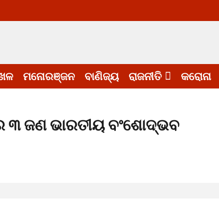
େଳ
ମନୋରଞ୍ଜନ
ବାଣିଜ୍ୟ
ରାଜନୀତି
କରୋନା
ରେ ୩ ଜଣ ଭାରତୀୟ ବଂଶୋଦ୍ଭବ