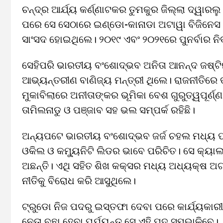
ଚନ୍ଦ୍ର ଆର୍ଯ୍ୟ କର୍ଣ୍ଣାଟକର ତୁମକୁର ଜିଲ୍ଲା ଦ୍ୱାର
ପରେ ସେ ସେଠାରେ ଇଣ୍ଡୋ-କାନାଡା ଅଟାୱା ବିଜିନେସ
ସାଂସଦ ହୋଇଥିଲେ। ୨୦୧୯ ଏବଂ ୨୦୨୧ରେ ପୁନର୍ବାର ନି
ସେହିପରି ଭାରତୀୟ ବଂଶୋଦ୍ଭବ ଅନିତା ଆନନ୍ଦ ଜଷ୍ଟ
ଆଭ୍ୟନ୍ତରୀଣ ବାଣିଜ୍ୟ ମନ୍ତ୍ରୀ ଥିଲେ। ରାଜନୀତିରେ ତା
ମୁକାବିଲାରେ ଅନୀତାଙ୍କର ଭୂମିକା ବେଶ ଗୁରୁତ୍ୱପୂର୍ଣ୍
ତାମିଲନାଡୁ ଓ ପଞ୍ଜାବ ସହ ଭଲ ସମ୍ପର୍କ ରହିଛି।
ଅନ୍ୟପଟେ ଭାରତୀୟ ବଂଶୋଦ୍ଭବ ଜର୍ଜ ଚହଲ ମଧ୍ୟ ପ
ଓକିଲ ଓ କମ୍ୟୁନିଟି ଲିଡର ଭାବେ ପରିଚିତ। ସେ କ୍ୟାଲ
ଅଛନ୍ତି। ଏଥି ସହିତ ଶିଖ କକ୍ସର ମଧ୍ୟ ଅଧ୍ୟକ୍ଷ ଅଟନ
ନୀତିକୁ ବିରୋଧ କରି ଆସୁଥିଲେ।
ଟ୍ରୁଡୋ ନିଜ ପଦରୁ ଇସ୍ତଫା ଦେବା ପରେ କାର୍ଯ୍ୟକାରୀ
ନେତା ବଛା ହେବା ପର୍ଯ୍ୟନ୍ତ ସେ ଏହି ପଦ ସମ୍ଭାଳିବେ।