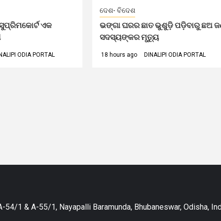
ଦେଶ- ବିଦେଶ
ୁପ୍ରିମକୋର୍ଟ ଏକ
ଭଙ୍ଗା ଘରର ଛାତ ଭୁଶୁଡ଼ି ପଡ଼ିବାରୁ ଛଅ 
ୀ
ସଦସ୍ୟଙ୍କର ମୃତ୍ୟୁ
NALIPI ODIA PORTAL
18 hours ago
DINALIPI ODIA PORTAL
-54/1 & A-55/1, Nayapalli Baramunda, Bhubaneswar, Odisha, Ind