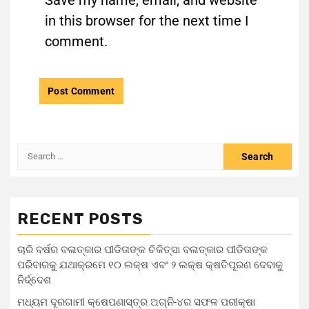
in this browser for the next time I
comment.
RECENT POSTS
ଚାରି ବର୍ଷର ବଳାତ୍କାର ପୀଡିତାଙ୍କ ଚିକିତ୍ସା ବଳାତ୍କାର ପୀଡିତାଙ୍କ
ପରିବାରକୁ ଯଥାକ୍ରମେ ୧୦ ଲକ୍ଷ ଏବଂ ୨ ଲକ୍ଷ କ୍ଷତିପୂରଣ ଦେବାକୁ
ନିର୍ଦ୍ଦେଶ
ମଧ୍ୟମ ଦୂରଗାମୀ କ୍ଷେପଣାସ୍ତ୍ର ଅଗ୍ନି-୪ର ସଫଳ ପରୀକ୍ଷା