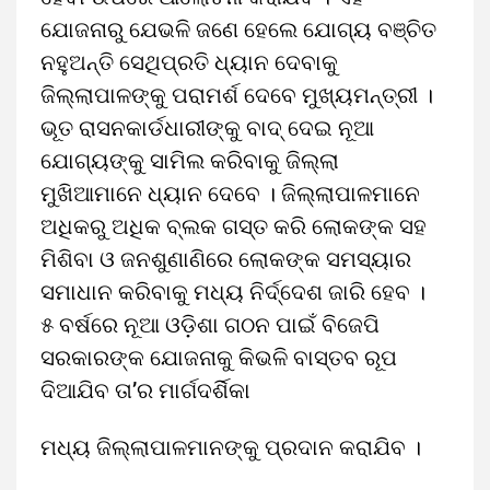
ଯୋଜନାରୁ ଯେଭଳି ଜଣେ ହେଲେ ଯୋଗ୍ୟ ବଞ୍ଚିତ
ନହୁଅନ୍ତି ସେଥିପ୍ରତି ଧ୍ୟାନ ଦେବାକୁ
ଜିଲ୍ଲାପାଳଙ୍କୁ ପରାମର୍ଶ ଦେବେ ମୁଖ୍ୟମନ୍ତ୍ରୀ ।
ଭୂତ ରାସନକାର୍ଡଧାରୀଙ୍କୁ ବାଦ୍ ଦେଇ ନୂଆ
ଯୋଗ୍ୟଙ୍କୁ ସାମିଲ କରିବାକୁ ଜିଲ୍ଲା
ମୁଖିଆମାନେ ଧ୍ୟାନ ଦେବେ । ଜିଲ୍ଲାପାଳମାନେ
ଅଧିକରୁ ଅଧିକ ବ୍ଲକ ଗସ୍ତ କରି ଲୋକଙ୍କ ସହ
ମିଶିବା ଓ ଜନଶୁଣାଣିରେ ଲୋକଙ୍କ ସମସ୍ୟାର
ସମାଧାନ କରିବାକୁ ମଧ୍ୟ ନିର୍ଦ୍ଦେଶ ଜାରି ହେବ ।
୫ ବର୍ଷରେ ନୂଆ ଓଡ଼ିଶା ଗଠନ ପାଇଁ ବିଜେପି
ସରକାରଙ୍କ ଯୋଜନାକୁ କିଭଳି ବାସ୍ତବ ରୂପ
ଦିଆଯିବ ତା’ର ମାର୍ଗଦର୍ଶିକା
ମଧ୍ୟ ଜିଲ୍ଲାପାଳମାନଙ୍କୁ ପ୍ରଦାନ କରାଯିବ ।