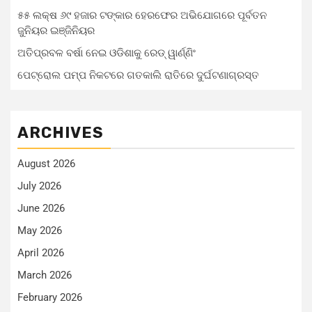
୫୫ ଲକ୍ଷ ୬୯ ହଜାର ଟଙ୍କାର ହେରଫେର ଅଭିଯୋଗରେ ପୂର୍ବତନ
ଜୁନିୟର ଇଞ୍ଜିନିୟର
ଅତିପ୍ରବଳ ବର୍ଷା ନେଇ ଓଡିଶାକୁ ରେଡ୍ ୱାର୍ଣ୍ଣିଂ
ପେଟ୍ରୋଲ ପମ୍ପ ନିକଟରେ ଗତକାଲି ରାତିରେ ଦୁର୍ଘଟଣାଗ୍ରସ୍ତ
ARCHIVES
August 2026
July 2026
June 2026
May 2026
April 2026
March 2026
February 2026