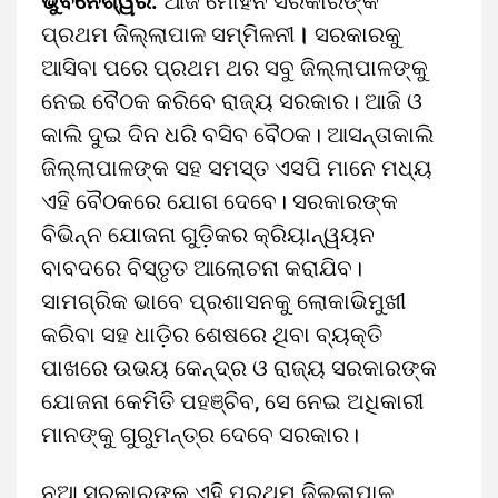
ଭୁବନେଶ୍ୱର:
ଆଜି ମୋହନ ସରକାରଙ୍କ
ପ୍ରଥମ ଜିଲ୍ଲାପାଳ ସମ୍ମିଳନୀ
।
ସରକାରକୁ
ଆସିବା ପରେ ପ୍ରଥମ ଥର ସବୁ ଜିଲ୍ଲାପାଳଙ୍କୁ
ନେଇ ବୈଠକ କରିବେ ରାଜ୍ୟ ସରକାର। ଆଜି ଓ
କାଲି ଦୁଇ ଦିନ ଧରି ବସିବ ବୈଠକ। ଆସନ୍ତାକାଲି
ଜିଲ୍ଲାପାଳଙ୍କ ସହ ସମସ୍ତ ଏସପି ମାନେ ମଧ୍ୟ
ଏହି ବୈଠକରେ ଯୋଗ ଦେବେ। ସରକାରଙ୍କ
ବିଭିନ୍ନ ଯୋଜନା ଗୁଡ଼ିକର କ୍ରିୟାନ୍ୱୟନ
ବାବଦରେ ବିସ୍ତୃତ ଆଲୋଚନା କରାଯିବ।
ସାମଗ୍ରିକ ଭାବେ ପ୍ରଶାସନକୁ ଲୋକାଭିମୁଖୀ
କରିବା ସହ ଧାଡ଼ିର ଶେଷରେ ଥିବା ବ୍ୟକ୍ତି
ପାଖରେ ଉଭୟ କେନ୍ଦ୍ର ଓ ରାଜ୍ୟ ସରକାରଙ୍କ
ଯୋଜନା କେମିତି ପହଞ୍ଚିବ, ସେ ନେଇ ଅଧିକାରୀ
ମାନଙ୍କୁ ଗୁରୁମନ୍ତ୍ର ଦେବେ ସରକାର।
ନୂଆ ସରକାରଙ୍କ ଏହି ପ୍ରଥମ ଜିଲ୍ଲାପାଳ