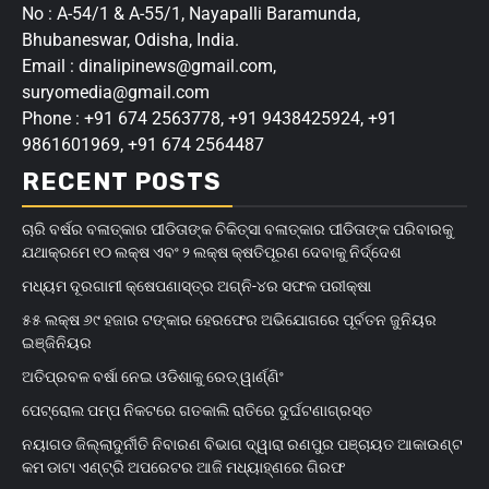
No : A-54/1 & A-55/1, Nayapalli Baramunda,
Bhubaneswar, Odisha, India.
Email : dinalipinews@gmail.com,
suryomedia@gmail.com
Phone : +91 674 2563778, +91 9438425924, +91
9861601969, +91 674 2564487
RECENT POSTS
ଚାରି ବର୍ଷର ବଳାତ୍କାର ପୀଡିତାଙ୍କ ଚିକିତ୍ସା ବଳାତ୍କାର ପୀଡିତାଙ୍କ ପରିବାରକୁ
ଯଥାକ୍ରମେ ୧୦ ଲକ୍ଷ ଏବଂ ୨ ଲକ୍ଷ କ୍ଷତିପୂରଣ ଦେବାକୁ ନିର୍ଦ୍ଦେଶ
ମଧ୍ୟମ ଦୂରଗାମୀ କ୍ଷେପଣାସ୍ତ୍ର ଅଗ୍ନି-୪ର ସଫଳ ପରୀକ୍ଷା
୫୫ ଲକ୍ଷ ୬୯ ହଜାର ଟଙ୍କାର ହେରଫେର ଅଭିଯୋଗରେ ପୂର୍ବତନ ଜୁନିୟର
ଇଞ୍ଜିନିୟର
ଅତିପ୍ରବଳ ବର୍ଷା ନେଇ ଓଡିଶାକୁ ରେଡ୍ ୱାର୍ଣ୍ଣିଂ
ପେଟ୍ରୋଲ ପମ୍ପ ନିକଟରେ ଗତକାଲି ରାତିରେ ଦୁର୍ଘଟଣାଗ୍ରସ୍ତ
ନୟାଗଡ ଜିଲ୍ଲାଦୁର୍ନୀତି ନିବାରଣ ବିଭାଗ ଦ୍ୱାରା ରଣପୁର ପଞ୍ଚାୟତ ଆକାଉଣ୍ଟ
କମ ଡାଟା ଏଣ୍ଟ୍ରି ଅପରେଟର ଆଜି ମଧ୍ୟାହ୍‌ଣରେ ଗିରଫ