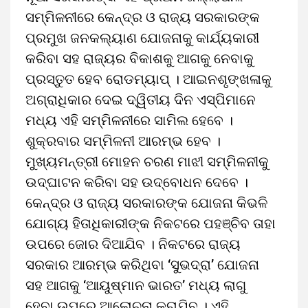
ସମ୍ମିଳନୀରେ କେନ୍ଦ୍ର ଓ ରାଜ୍ୟ ସରକାରଙ୍କ
ପ୍ରମୁଖ ଜନକଲ୍ୟାଣ ଯୋଜନାକୁ କାର୍ଯ୍ୟକାରୀ
କରିବା ସହ ରାଜ୍ୟର ବିକାଶକୁ ଆଗକୁ ନେବାକୁ
ପ୍ରସ୍ତୁତ ହେବ ରୋଡମ୍ୟାପ୍ । ଆଇନଶୃଙ୍ଖଳାକୁ
ଅଗ୍ରାଧିକାର ଦେଇ ଦ୍ୱିତୀୟ ଦିନ ଏସ୍ପିମାନେ
ମଧ୍ୟ ଏହି ସମ୍ମିଳନୀରେ ସାମିଲ ହେବେ ।
ଶୁକ୍ରବାର ସମ୍ମିଳନୀ ଆରମ୍ଭ ହେବ ।
ମୁଖ୍ୟମନ୍ତ୍ରୀ ମୋହନ ଚରଣ ମାଝୀ ସମ୍ମିଳନୀକୁ
ଉଦ୍ଘାଟନ କରିବା ସହ ଉଦ୍ବୋଧନ ଦେବେ ।
କେନ୍ଦ୍ର ଓ ରାଜ୍ୟ ସରକାରଙ୍କ ଯୋଜନା କିଭଳି
ଯୋଗ୍ୟ ହିତାଧିକାରୀଙ୍କ ନିକଟରେ ପହଞ୍ଚିବ ତାହା
ଉପରେ ଜୋର ଦିଆଯିବ । ନିକଟରେ ରାଜ୍ୟ
ସରକାର ଆରମ୍ଭ କରିଥିବା ‘ସୁଭଦ୍ରା’ ଯୋଜନା
ସହ ଆଗକୁ ‘ଆୟୁଷ୍ମାନ ଭାରତ’ ମଧ୍ୟ ଲାଗୁ
ହେବା ଉପରେ ଆଲୋଚନା କରାଯିବ । ଏହି