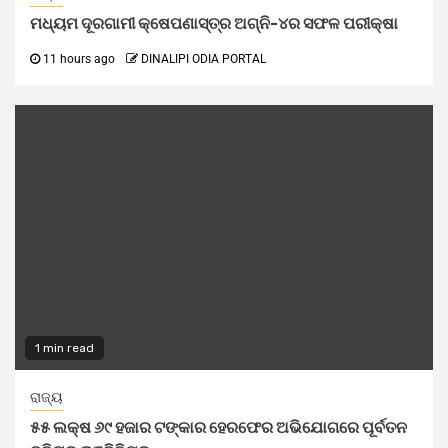
ମଧ୍ୟମ ଦୂରଗାମୀ କ୍ଷେପଣାସ୍ତ୍ର ଅଗ୍ନି-୪ର ସଫଳ ପରୀକ୍ଷା
11 hours ago
DINALIPI ODIA PORTAL
1 min read
ରାଜ୍ୟ
୫୫ ଲକ୍ଷ ୬୯ ହଜାର ଟଙ୍କାର ହେରଫେର ଅଭିଯୋଗରେ ପୂର୍ବତନ