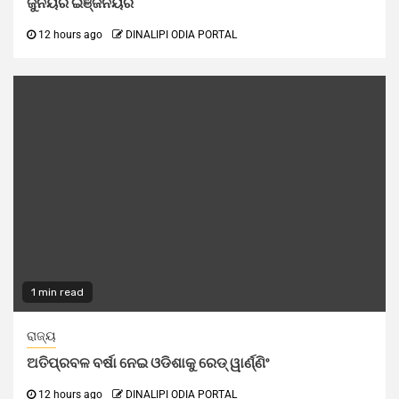
ଜୁନିୟର ଇଞ୍ଜିନିୟର
12 hours ago
DINALIPI ODIA PORTAL
1 min read
ରାଜ୍ୟ
ଅତିପ୍ରବଳ ବର୍ଷା ନେଇ ଓଡିଶାକୁ ରେଡ୍ ୱାର୍ଣ୍ଣିଂ
12 hours ago
DINALIPI ODIA PORTAL