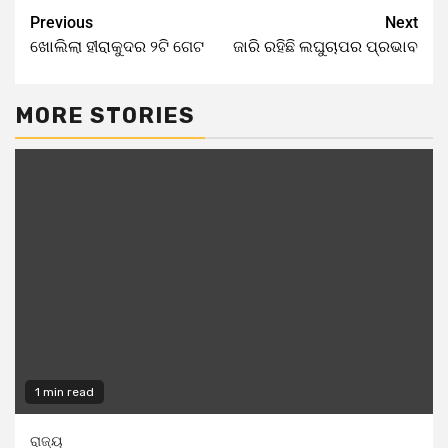
Previous
Next
ଖୋଲିଲା ହୀରାକୁଦର ୨ଟି ଗେଟ
ଜାରି ରହିଛି ଲଘୁଚାପର ପ୍ରଭାବ
MORE STORIES
1 min read
ରାଜ୍ୟ