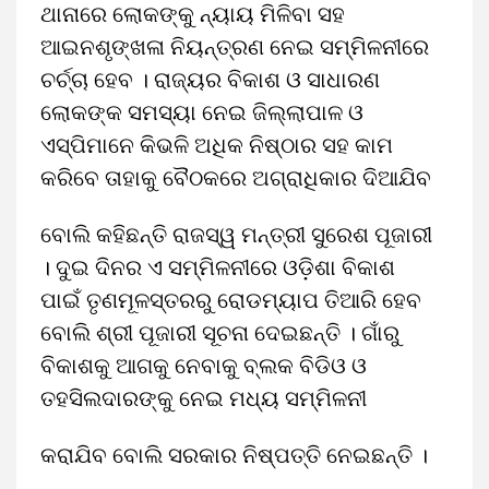
ଥାନାରେ ଲୋକଙ୍କୁ ନ୍ୟାୟ ମିଳିବା ସହ
ଆଇନଶୃଙ୍ଖଳା ନିୟନ୍ତ୍ରଣ ନେଇ ସମ୍ମିଳନୀରେ
ଚର୍ଚ୍ଚା ହେବ । ରାଜ୍ୟର ବିକାଶ ଓ ସାଧାରଣ
ଲୋକଙ୍କ ସମସ୍ୟା ନେଇ ଜିଲ୍ଲାପାଳ ଓ
ଏସ୍ପିମାନେ କିଭଳି ଅଧିକ ନିଷ୍ଠାର ସହ କାମ
କରିବେ ତାହାକୁ ବୈଠକରେ ଅଗ୍ରାଧିକାର ଦିଆଯିବ
ବୋଲି କହିଛନ୍ତି ରାଜସ୍ୱ ମନ୍ତ୍ରୀ ସୁରେଶ ପୂଜାରୀ
। ଦୁଇ ଦିନର ଏ ସମ୍ମିଳନୀରେ ଓଡ଼ିଶା ବିକାଶ
ପାଇଁ ତୃଣମୂଳସ୍ତରରୁ ରୋଡମ୍ୟାପ ତିଆରି ହେବ
ବୋଲି ଶ୍ରୀ ପୂଜାରୀ ସୂଚନା ଦେଇଛନ୍ତି । ଗାଁରୁ
ବିକାଶକୁ ଆଗକୁ ନେବାକୁ ବ୍ଲକ ବିଡିଓ ଓ
ତହସିଲଦାରଙ୍କୁ ନେଇ ମଧ୍ୟ ସମ୍ମିଳନୀ
କରାଯିବ ବୋଲି ସରକାର ନିଷ୍ପତ୍ତି ନେଇଛନ୍ତି ।