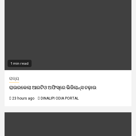
1 min read
ରାଜ୍ୟ
ରାଉରକେଲା ଆରଟିଓ ଅଫିସ୍‌ରେ ଭିଜିଲାନ୍ସ ଚଢ଼ାଉ
23 hours ago
DINALIPI ODIA PORTAL