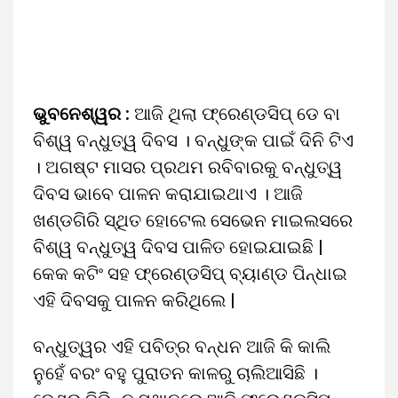
ଭୁବନେଶ୍ୱର :
ଆଜି ଥିଲା ଫ୍ରେଣ୍ଡସିପ୍ ଡେ ବା
ବିଶ୍ୱ ବନ୍ଧୁତ୍ୱ ଦିବସ । ବନ୍ଧୁଙ୍କ ପାଇଁ ଦିନି ଟିଏ
। ଅଗଷ୍ଟ ମାସର ପ୍ରଥମ ରବିବାରକୁ ବନ୍ଧୁତ୍ୱ
ଦିବସ ଭାବେ ପାଳନ କରାଯାଇଥାଏ । ଆଜି
ଖଣ୍ଡଗିରି ସ୍ଥିତ ହୋଟେଲ ସେଭେନ ମାଇଲସରେ
ବିଶ୍ୱ ବନ୍ଧୁତ୍ୱ ଦିବସ ପାଳିତ ହୋଇଯାଇଛି |
କେକ କଟିଂ ସହ ଫ୍ରେଣ୍ଡସିପ୍ ବ୍ୟାଣ୍ଡ ପିନ୍ଧାଇ
ଏହି ଦିବସକୁ ପାଳନ କରିଥିଲେ |
ବନ୍ଧୁତ୍ୱର ଏହି ପବିତ୍ର ବନ୍ଧନ ଆଜି କି କାଲି
ନୁହେଁ ବରଂ ବହୁ ପୁରାତନ କାଳରୁ ଚାଲିଆସିଛି ।