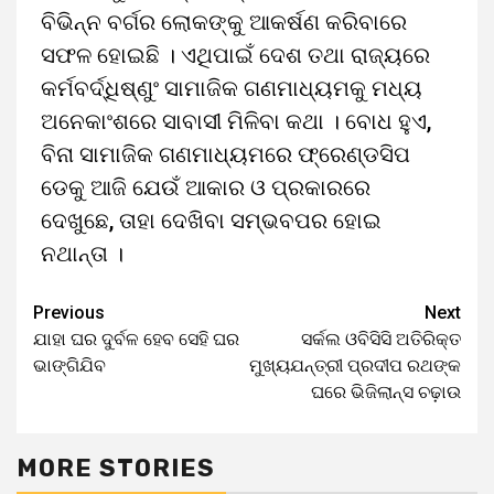
ବିଭିନ୍ନ ବର୍ଗର ଲୋକଙ୍କୁ ଆକର୍ଷଣ କରିବାରେ
ସଫଳ ହୋଇଛି । ଏଥିପାଇଁ ଦେଶ ତଥା ରାଜ୍ୟରେ
କର୍ମବର୍ଦ୍ଧିଷ୍ଣୁଂ ସାମାଜିକ ଗଣମାଧ୍ୟମକୁ ମଧ୍ୟ
ଅନେକାଂଶରେ ସାବାସୀ ମିଳିବା କଥା । ବୋଧ ହୁଏ,
ବିନା ସାମାଜିକ ଗଣମାଧ୍ୟମରେ ଫ୍ରେଣ୍ଡସିପ
ଡେକୁ ଆଜି ଯେଉଁ ଆକାର ଓ ପ୍ରକାରରେ
ଦେଖୁଛେ, ତାହା ଦେଖିବା ସମ୍ଭବପର ହୋଇ
ନଥାନ୍ତା ।
Previous
Next
ଯାହା ଘର ଦୁର୍ବଳ ହେବ ସେହି ଘର
ସର୍କଲ ଓବିସିସି ଅତିରିକ୍ତ
ଭାଙ୍ଗିଯିବ
ମୁଖ୍ୟଯନ୍ତ୍ରୀ ପ୍ରଦୀପ ରଥଙ୍କ
ଘରେ ଭିଜିଲାନ୍ସ ଚଢ଼ାଉ
MORE STORIES