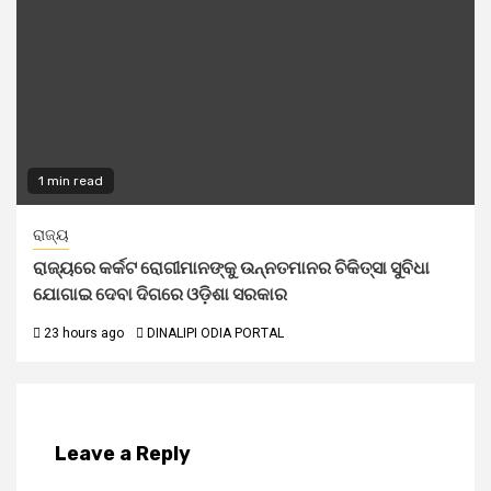
1 min read
ରାଜ୍ୟ
ରାଜ୍ୟରେ କର୍କଟ ରୋଗୀମାନଙ୍କୁ ଉନ୍ନତମାନର ଚିକିତ୍ସା ସୁବିଧା
ଯୋଗାଇ ଦେବା ଦିଗରେ ଓଡ଼ିଶା ସରକାର
23 hours ago
DINALIPI ODIA PORTAL
Leave a Reply