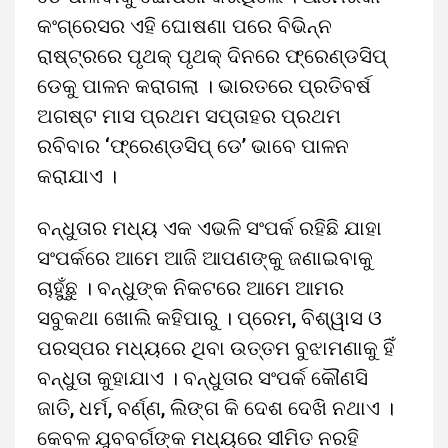
କଂଗ୍ରେସର ଏହି ଘୋଷଣା ପରେ ବିଭିନ୍ନ
ରାଷ୍ଟ୍ରରେ ପୃଥକ୍ ପୃଥକ୍ ଦିନରେ ଫ୍ରେଣ୍ଡସିପ୍
ଡେକୁ ପାଳନ କରାଗଲା । ଭାରତରେ ପ୍ରତିବର୍ଷ
ଅଗଷ୍ଟ ମାସ ପ୍ରଥମ ସପ୍ତାହର ପ୍ରଥମ
ରବିବାର ‘ଫ୍ରେଣ୍ଡସିପ୍ ଡେ’ ଭାବେ ପାଳନ
କରାଯାଏ ।
ବନ୍ଧୁତାର ମଧ୍ୟ ଏକ ଏଭଳି ସଂପର୍କ ରହିଛି ଯାହା
ସଂପର୍କରେ ଆମେ ଆଜି ଆପଣଙ୍କୁ ଜଣାଇବାକୁ
ଚାହୁଁଛୁ । ବନ୍ଧୁଙ୍କ ନିକଟରେ ଆମେ ଆମର
ସବୁକଥା ଖୋଲି କହିପାରୁ । ପ୍ରେମ, ବିଶ୍ୱାସ ଓ
ପରସ୍ପର ମଧ୍ୟରେ ଥିବା ଉତ୍ତମ ବୁଝାମଣାକୁ ହିଁ
ବନ୍ଧୁତା କୁହାଯାଏ । ବନ୍ଧୁତାର ସଂପର୍କ କୌଣସି
ଜାତି, ଧର୍ମ, ବର୍ଣ୍ଣ, ଲିଙ୍ଗ କି ଦେଶ ଦେଖି ନଥାଏ ।
କେବଳ ଯୁବବର୍ଗଙ୍କ ମଧ୍ୟରେ ସୀମିତ ନରହି