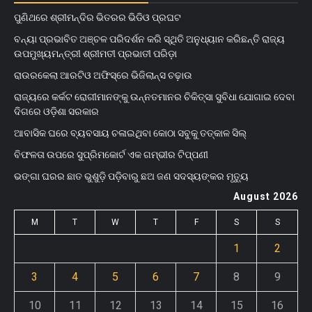
ପୁଣିଥରେ ଶ୍ରୀମନ୍ଦିର ଭିତରର ଭିଡିଓ ପ୍ରଘଟ
ବନ୍ୟା ପ୍ରଭାବିତ ଅଞ୍ଚଳ ପରିଦର୍ଶନ କରି ସ୍ଥିତି ଅନୁଧ୍ୟାନ କରିଛନ୍ତି ରାଜ୍ୟ
ଉପମୁଖ୍ୟମନ୍ତ୍ରୀ ଶ୍ରୀମତୀ ପ୍ରଭାତୀ ପରିଡ଼ା
ରାଉରକେଲା ଆରଟିଓ ଅଫିସ୍‌ରେ ଭିଜିଲାନ୍ସ ଚଢ଼ାଉ
ରାଜ୍ୟରେ କର୍କଟ ରୋଗୀମାନଙ୍କୁ ଉନ୍ନତମାନର ଚିକିତ୍ସା ସୁବିଧା ଯୋଗାଇ ଦେବା
ଦିଗରେ ଓଡ଼ିଶା ସରକାର
ଆବାସିକ ଘରେ ବ୍ୟବସାୟ ଚଳାଇଥିବା କୋଠା ସବୁକୁ ତତ୍କାଳ ସିଲ୍‌
ବିଫଳତା ଉପରେ ସୁପ୍ରିମକୋର୍ଟ ଏକ ଗମ୍ଭୀର ଟିପ୍ପଣୀ
ଭଙ୍ଗା ଘରର ଛାତ ଭୁଶୁଡ଼ି ପଡ଼ିବାରୁ ଛଅ ଜଣ ସଦସ୍ୟଙ୍କର ମୃତ୍ୟୁ
August 2026
M
T
W
T
F
S
S
1
2
3
4
5
6
7
8
9
10
11
12
13
14
15
16