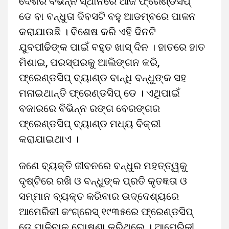
ଦେଶର ବିଭିନ୍ନ ସ୍ଥାନରେ ଆଜି ଫ୍ରେଣ୍ଡସିପ୍
ଡେ ବା ବନ୍ଧୁତା ଦିବସଟି ବହୁ ଆଡମ୍ବରେ ପାଳନ
କରାଯାଉଛି । ବିଶେଷ କରି ଏହି ଦିନଟି
ଯୁବପୀଢିଙ୍କ ପାଇଁ ବହୁତ ଖାସ୍ ଦିନ । ହାତରେ ହାତ
ମିଶାଇ, ପରସ୍ପରକୁ ଆଲିଙ୍ଗନ କରି,
ଫ୍ରେଣ୍ଡସିପ୍ ବ୍ୟାଣ୍ଡ ବାନ୍ଧି ବନ୍ଧୁଙ୍କ ସହ
ମନାଇଥାନ୍ତି ଫ୍ରେଣ୍ଡସିପ୍ ଡେ । ଏଥିପାଇଁ
ବଜାରରେ ବିଭିନ୍ନ ରଙ୍ଗ ବେରଙ୍ଗର
ଫ୍ରେଣ୍ଡସିପ୍ ବ୍ୟାଣ୍ଡ ମଧ୍ୟ ବିକ୍ରୀ
କରାଯାଇଥାଏ ।
ଜଣେ ବ୍ୟକ୍ତି ଜୀବନରେ ବନ୍ଧୁର ମହତ୍ତ୍ୱକୁ
ଦୃଷ୍ଟିରେ ରଖି ଓ ବନ୍ଧୁଙ୍କ ପ୍ରତି କୃତଜ୍ଞତା ଓ
ସମ୍ମାନ ବ୍ୟକ୍ତ କରିବାର ଉଦ୍ଦେଶ୍ୟରେ
ଆମେରିକୀ କଂଗ୍ରେସ୍ ୧୯୩୫ରେ ଫ୍ରେଣ୍ଡସିପ୍
ଡେ ପାଳିବାକୁ ଘୋଷଣା କରିଥିଲେ । ଆମେରିକୀ