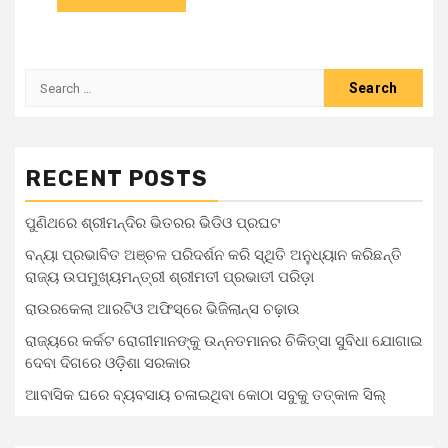
RECENT POSTS
ପୁଣିଥରେ ଶ୍ରୀମନ୍ଦିର ଭିତରର ଭିଡିଓ ପ୍ରଘଟ
ବନ୍ୟା ପ୍ରଭାବିତ ଅଞ୍ଚଳ ପରିଦର୍ଶନ କରି ସ୍ଥିତି ଅନୁଧ୍ୟାନ କରିଛନ୍ତି
ରାଜ୍ୟ ଉପମୁଖ୍ୟମନ୍ତ୍ରୀ ଶ୍ରୀମତୀ ପ୍ରଭାତୀ ପରିଡ଼ା
ରାଉରକେଲା ଆରଟିଓ ଅଫିସ୍‌ରେ ଭିଜିଲାନ୍ସ ଚଢ଼ାଉ
ରାଜ୍ୟରେ କର୍କଟ ରୋଗୀମାନଙ୍କୁ ଉନ୍ନତମାନର ଚିକିତ୍ସା ସୁବିଧା ଯୋଗାଇ
ଦେବା ଦିଗରେ ଓଡ଼ିଶା ସରକାର
ଆବାସିକ ଘରେ ବ୍ୟବସାୟ ଚଳାଇଥିବା କୋଠା ସବୁକୁ ତତ୍କାଳ ସିଲ୍‌