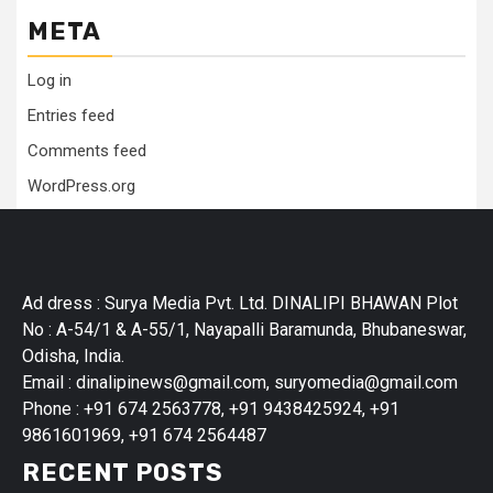
META
Log in
Entries feed
Comments feed
WordPress.org
Ad dress : Surya Media Pvt. Ltd. DINALIPI BHAWAN Plot
No : A-54/1 & A-55/1, Nayapalli Baramunda, Bhubaneswar,
Odisha, India.
Email : dinalipinews@gmail.com, suryomedia@gmail.com
Phone : +91 674 2563778, +91 9438425924, +91
9861601969, +91 674 2564487
RECENT POSTS