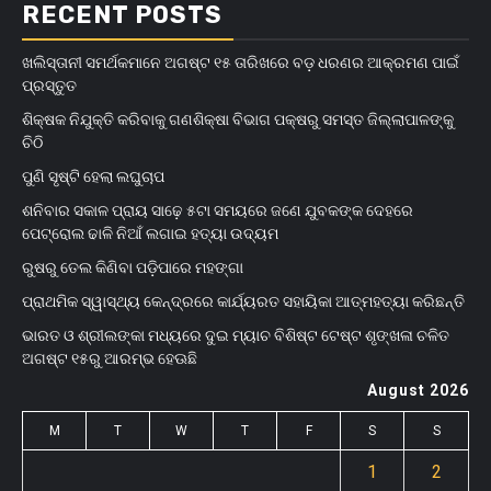
RECENT POSTS
ଖଲିସ୍ତାନୀ ସମର୍ଥକମାନେ ଅଗଷ୍ଟ ୧୫ ତାରିଖରେ ବଡ଼ ଧରଣର ଆକ୍ରମଣ ପାଇଁ
ପ୍ରସ୍ତୁତ
ଶିକ୍ଷକ ନିଯୁକ୍ତି କରିବାକୁ ଗଣଶିକ୍ଷା ବିଭାଗ ପକ୍ଷରୁ ସମସ୍ତ ଜିଲ୍ଲାପାଳଙ୍କୁ
ଚିଠି
ପୁଣି ସୃଷ୍ଟି ହେଲା ଲଘୁଚାପ
ଶନିବାର ସକାଳ ପ୍ରାୟ ସାଢ଼େ ୫ଟା ସମୟରେ ଜଣେ ଯୁବକଙ୍କ ଦେହରେ
ପେଟ୍ରୋଲ ଢାଳି ନିଆଁ ଲଗାଇ ହତ୍ୟା ଉଦ୍ୟମ
ରୁଷରୁ ତେଲ କିଣିବା ପଡ଼ିପାରେ ମହଙ୍ଗା
ପ୍ରାଥମିକ ସ୍ୱାସ୍ଥ୍ୟ କେନ୍ଦ୍ରରେ କାର୍ଯ୍ୟରତ ସହାୟିକା ଆତ୍ମହତ୍ୟା କରିଛନ୍ତି
ଭାରତ ଓ ଶ୍ରୀଲଙ୍କା ମଧ୍ୟରେ ଦୁଇ ମ୍ୟାଚ ବିଶିଷ୍ଟ ଟେଷ୍ଟ ଶୃଙ୍ଖଳା ଚଳିତ
ଅଗଷ୍ଟ ୧୫ରୁ ଆରମ୍ଭ ହେଊଛି
August 2026
M
T
W
T
F
S
S
1
2