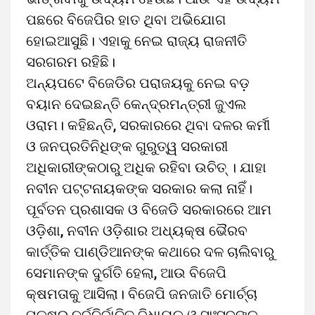
ପଛରେ ବିଜେପିର ହାତ ଥିବା ଅଭିଯୋଗ
ହୋଇଆସୁଛି। ଏହାକୁ ନେଇ ରାଜ୍ୟ ରାଜନୀତି
ସରଗରମ ରହିଛି।
ଅନ୍ୟପଟେ ବିଜେଡିର ପରାଜୟକୁ ନେଇ ବଡ଼
ବୟାନ ଦେଇଛନ୍ତି କେନ୍ଦ୍ରମନ୍ତ୍ରୀ ଜୁଏଲ
ଓରାମ। କହିଛନ୍ତି, ସରକାରରେ ଥିବା ଦଳର କର୍ମୀ
ଓ ଜନପ୍ରତିନିଧିଙ୍କ ଗୁରୁତ୍ୱ ସରକାରୀ
ଅଧିକାରୀଙ୍କଠାରୁ ଅଧିକ ରହିବା ଉଚିତ୍ । ଯାହା
ନବୀନ ପଟ୍ଟନାୟକଙ୍କ ସରକାର କଲା ନାହିଁ।
ପୂର୍ବତନ ପ୍ରଶାସକ ଓ ବିଜେଡି ସରକାରରେ ଆମ
ଓଡ଼ିଶା, ନବୀନ ଓଡ଼ିଶାର ଅଧ୍ୟକ୍ଷ ଭୈରବ
କାର୍ତ୍ତିକ ପାଣ୍ଡିଆନଙ୍କ କଥାରେ ଦଳ ଚାଲିବାରୁ
ସେମାନଙ୍କ ଦୁର୍ଗତି ହେଲା, ଆଉ ବିଜେପି
କ୍ଷମତାକୁ ଆସିଲା। ବିଜେପି ଜନଜାତି ମୋର୍ଚ୍ଚା