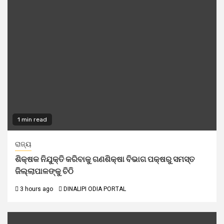
1 min read
ରାଜ୍ୟ
ଶିକ୍ଷକ ନିଯୁକ୍ତି କରିବାକୁ ଗଣଶିକ୍ଷା ବିଭାଗ ପକ୍ଷରୁ ସମସ୍ତ
ଜିଲ୍ଲାପାଳଙ୍କୁ ଚିଠି
3 hours ago
DINALIPI ODIA PORTAL