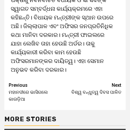
ପକ୍ଷରୁ ନର୍ବନିର୍ବାଚିତ ବିଧାୟକ ଓ ସାଂସଦଙ୍କ
ସ୍ୱାଗତ ସମ୍ବର୍ଦ୍ଧନା କାର୍ଯ୍ୟକ୍ରମରେ ଏହା
କହିଛନ୍ତି। ବିଧାୟକ ମନ୍ତ୍ରୀଙ୍କ ସ୍ଥାନ ଉପରେ
ଅଛି। ଜିଲ୍ଲାପାଳ ଏବଂ ଅଫିସର ଜନପ୍ରତିନିଧିକ
କଥା ମାନିବା ଦରକାର। ମନ୍ତ୍ରୀ ଫାଇଲରେ
ଯାହା ଲେଖିବ ତାହା ହେଉଛି ଅର୍ଡର। ତାକୁ
କାର୍ଯ୍ୟକାରୀ କରିବା କାମ ହେଉଛି
ଅଫିସରମାନଙ୍କର ଦାୟିତ୍ୱ। ଏହା ସେମାନ
ଅନୁଭବ କରିବା ଦରକାର।
Previous
Next
ମହାନଦୀରେ ଭାସିଗଲେ
ବିଶ୍ୱ ବନ୍ଧୁତ୍ୱ ଦିବସ ପାଳିତ
କାଉଡ଼ିଆ
MORE STORIES