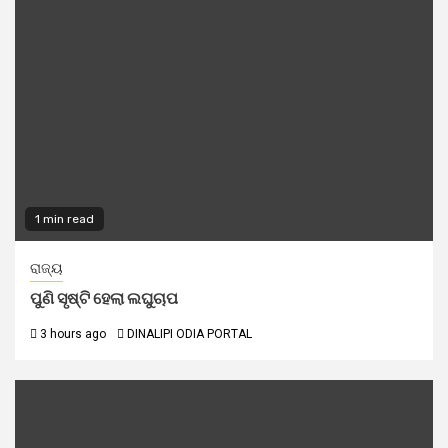
1 min read
ରାଜ୍ୟ
ପୁଣି ସୃଷ୍ଟି ହେଲା ଲଘୁଚାପ
3 hours ago
DINALIPI ODIA PORTAL