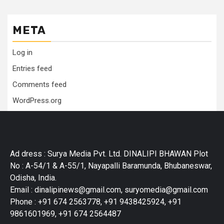
META
Log in
Entries feed
Comments feed
WordPress.org
Ad dress : Surya Media Pvt. Ltd. DINALIPI BHAWAN Plot
No : A-54/1 & A-55/1, Nayapalli Baramunda, Bhubaneswar,
Odisha, India.
Email : dinalipinews@gmail.com, suryomedia@gmail.com
Phone : +91 674 2563778, +91 9438425924, +91
9861601969, +91 674 2564487