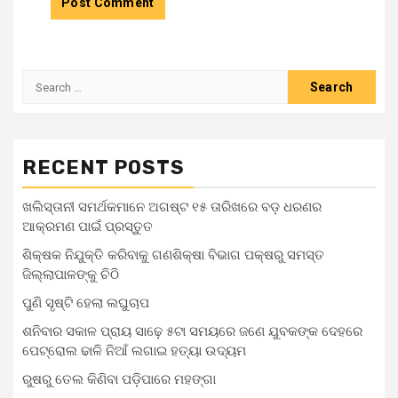
RECENT POSTS
ଖଲିସ୍ତାନୀ ସମର୍ଥକମାନେ ଅଗଷ୍ଟ ୧୫ ତାରିଖରେ ବଡ଼ ଧରଣର
ଆକ୍ରମଣ ପାଇଁ ପ୍ରସ୍ତୁତ
ଶିକ୍ଷକ ନିଯୁକ୍ତି କରିବାକୁ ଗଣଶିକ୍ଷା ବିଭାଗ ପକ୍ଷରୁ ସମସ୍ତ
ଜିଲ୍ଲାପାଳଙ୍କୁ ଚିଠି
ପୁଣି ସୃଷ୍ଟି ହେଲା ଲଘୁଚାପ
ଶନିବାର ସକାଳ ପ୍ରାୟ ସାଢ଼େ ୫ଟା ସମୟରେ ଜଣେ ଯୁବକଙ୍କ ଦେହରେ
ପେଟ୍ରୋଲ ଢାଳି ନିଆଁ ଲଗାଇ ହତ୍ୟା ଉଦ୍ୟମ
ରୁଷରୁ ତେଲ କିଣିବା ପଡ଼ିପାରେ ମହଙ୍ଗା