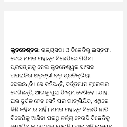
ଭୁବନେଶ୍ବର:
ରାଜ୍ୟସଭା ଓ ବିଜେଡିରୁ ଇସ୍ତଫା
ଦେଇ ମମତା ମହାନ୍ତ ବିଜେପିରେ ମିଶିବା
ପ୍ରସଙ୍ଗକୁ ନେଇ ଭୁବନେଶ୍ୱର ସାଂସଦ
ଅପରାଜିତା ଷଡ଼ଙ୍ଗୀ ବଡ଼ ପ୍ରତିକ୍ରିୟା
ଦେଇଛନ୍ତି। ସେ କହିଛନ୍ତି, ବର୍ତ୍ତମାନ ଟ୍ରେଲର
ଦେଖିଛନ୍ତି, ଆଗକୁ ପୁରା ଫିଲ୍ମ ଦେଖିବେ। ଯାହା
ଘର ଦୁର୍ବଳ ହେବ ସେହି ଘର ଭାଙ୍ଗିଯିବ, ଏଥିରେ
କିଛି କହିବାର ନାହିଁ। ମମତା ମହାନ୍ତ ବିଜେଡି ଛାଡି
ବିଜେପିକୁ ଆସିବା ପରଠୁ ଚର୍ଚ୍ଚା ହେଉଛି ବିଜେଡିକୁ
ଭାଙ୍ଗିବାକୁ ଉଦ୍ୟମ ହେଉଛି। ଆଉ ଏହି ଉଦ୍ୟମ