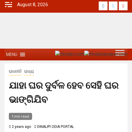
August 8, 2026
MENU
ରାଜନୀତି
ରାଜ୍ୟ
ଯାହା ଘର ଦୁର୍ବଳ ହେବ ସେହି ଘର
ଭାଙ୍ଗିଯିବ
1 min read
2 years ago
DINALIPI ODIA PORTAL