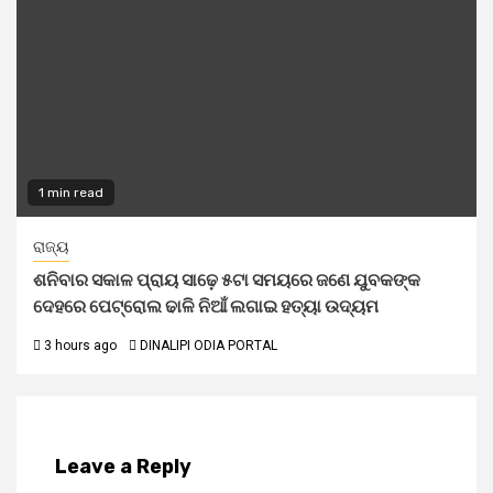
1 min read
ରାଜ୍ୟ
ଶନିବାର ସକାଳ ପ୍ରାୟ ସାଢ଼େ ୫ଟା ସମୟରେ ଜଣେ ଯୁବକଙ୍କ
ଦେହରେ ପେଟ୍ରୋଲ ଢାଳି ନିଆଁ ଲଗାଇ ହତ୍ୟା ଉଦ୍ୟମ
3 hours ago
DINALIPI ODIA PORTAL
Leave a Reply