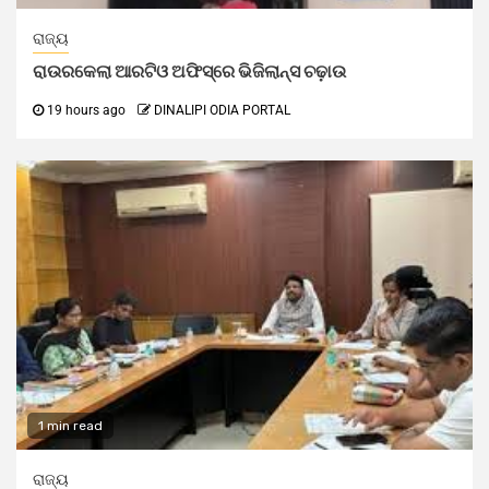
ରାଜ୍ୟ
ରାଉରକେଲା ଆରଟିଓ ଅଫିସ୍‌ରେ ଭିଜିଲାନ୍ସ ଚଢ଼ାଉ
19 hours ago
DINALIPI ODIA PORTAL
1 min read
ରାଜ୍ୟ