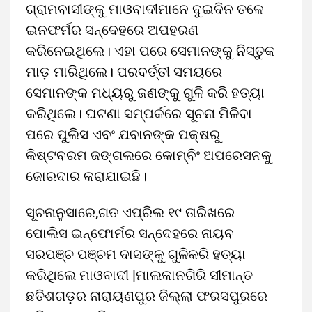
ଗ୍ରାମବାସୀଙ୍କୁ ମାଓବାଦୀମାନେ ଦୁଇଦିନ ତଳେ
ଇନଫର୍ମର ସନ୍ଦେହରେ ଅପହରଣ
କରିନେଇଥିଲେ। ଏହା ପରେ ସେମାନଙ୍କୁ ନିସ୍ତୁକ
ମାଡ଼ ମାରିଥିଲେ। ପରବର୍ତ୍ତୀ ସମୟରେ
ସେମାନଙ୍କ ମଧ୍ୟରୁ ଜଣଙ୍କୁ ଗୁଳି କରି ହତ୍ୟା
କରିଥିଲେ। ଘଟଣା ସମ୍ପର୍କରେ ସୂଚନା ମିଳିବା
ପରେ ପୁଲିସ ଏବଂ ଯବାନଙ୍କ ପକ୍ଷରୁ
କିଷ୍ଟବରମ ଜଙ୍ଗଲରେ କୋମ୍ବିଂ ଅପରେସନକୁ
ଜୋରଦାର କରାଯାଇଛି।
ସୂଚନାନୁସାରେ,ଗତ ଏପ୍ରିଲ ୧୯ ତାରିଖରେ
ପୋଲିସ ଇନ୍ଫୋର୍ମର ସନ୍ଦେହରେ ନାୟବ
ସରପଞ୍ଚ ପଞ୍ଚମ ଦାସଙ୍କୁ ଗୁଳିକରି ହତ୍ୟା
କରିଥିଲେ ମାଓବାଦୀ |ମାଲକାନଗିରି ସୀମାନ୍ତ
ଛତିଶଗଡ଼ର ନାରାୟଣପୁର ଜିଲ୍ଲା ଫରସପୁରରେ