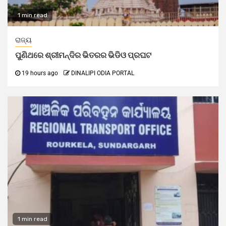
1 min read
ରାଜ୍ୟ
ପୁଣିଥରେ ଶ୍ରୀମନ୍ଦିର ଭିତରର ଭିଡିଓ ପ୍ରଘଟ
19 hours ago
DINALIPI ODIA PORTAL
1 min read