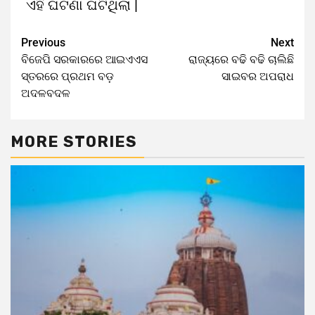
ଏହି ଘଟଣା ଘଟିଥିଲା |
Previous
Next
ବିଜେପି ସରକାରରେ ଆଇଏଏସ
ରାଜ୍ୟରେ ବଢି ବଢି ଚାଲିଛି
ସ୍ତରରେ ପ୍ରଥମ ବଡ଼
ସାଇବର ଅପରାଧ
ଅଦଳବଦଳ
MORE STORIES