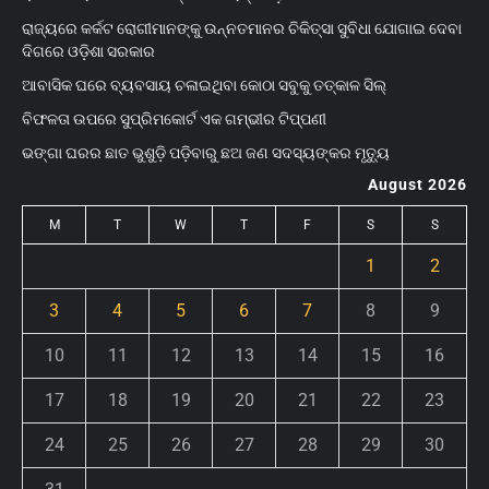
ରାଜ୍ୟରେ କର୍କଟ ରୋଗୀମାନଙ୍କୁ ଉନ୍ନତମାନର ଚିକିତ୍ସା ସୁବିଧା ଯୋଗାଇ ଦେବା
ଦିଗରେ ଓଡ଼ିଶା ସରକାର
ଆବାସିକ ଘରେ ବ୍ୟବସାୟ ଚଳାଇଥିବା କୋଠା ସବୁକୁ ତତ୍କାଳ ସିଲ୍‌
ବିଫଳତା ଉପରେ ସୁପ୍ରିମକୋର୍ଟ ଏକ ଗମ୍ଭୀର ଟିପ୍ପଣୀ
ଭଙ୍ଗା ଘରର ଛାତ ଭୁଶୁଡ଼ି ପଡ଼ିବାରୁ ଛଅ ଜଣ ସଦସ୍ୟଙ୍କର ମୃତ୍ୟୁ
August 2026
M
T
W
T
F
S
S
1
2
3
4
5
6
7
8
9
10
11
12
13
14
15
16
17
18
19
20
21
22
23
24
25
26
27
28
29
30