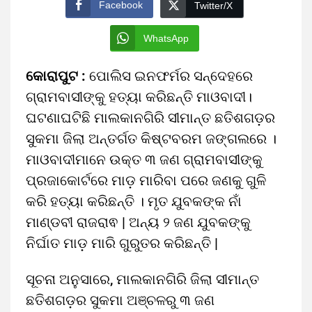
Facebook
Twitter/X
WhatsApp
କୋରାପୁଟ :
ପୋଲିସ ଇନଫର୍ମର ସନ୍ଦେହରେ
ଗ୍ରାମବାସୀଙ୍କୁ ହତ୍ୟା କରିଛନ୍ତି ମାଓବାଦୀ।
ଘଟଣାଘଟିଛି ମାଲକାନଗିରି ସୀମାନ୍ତ ଛତିଶଗଡ଼ର
ସୁକମା ଜିଲା ଅନ୍ତର୍ଗତ କିଷ୍ଟବରମ ଜଙ୍ଗଲରେ ।
ମାଓବାଦୀମାନେ ଉକ୍ତ ୩ ଜଣ ଗ୍ରାମବାସୀଙ୍କୁ
ପ୍ରଜାକୋର୍ଟରେ ମାଡ଼ ମାରିବା ପରେ ଜଣକୁ ଗୁଳି
କରି ହତ୍ୟା କରିଛନ୍ତି । ମୃତ ଯୁବକଙ୍କ ନାଁ
ମାଣ୍ଡବୀ ରାଜରାଵ | ଅନ୍ୟ ୨ ଜଣ ଯୁବକଙ୍କୁ
ନିର୍ଘାତ ମାଡ଼ ମାରି ଗୁରୁତର କରିଛନ୍ତି |
ସୂଚନା ଅନୁସାରେ, ମାଲକାନଗିରି ଜିଲା ସୀମାନ୍ତ
ଛତିଶଗଡ଼ର ସୁକମା ଅଞ୍ଚଳରୁ ୩ ଜଣ