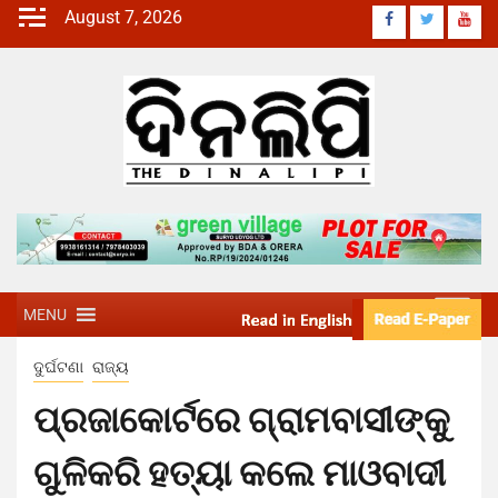
August 7, 2026
MENU
ଦୁର୍ଘଟଣା
ରାଜ୍ୟ
ପ୍ରଜାକୋର୍ଟରେ ଗ୍ରାମବାସୀଙ୍କୁ
ଗୁଳିକରି ହତ୍ୟା କଲେ ମାଓବାଦୀ