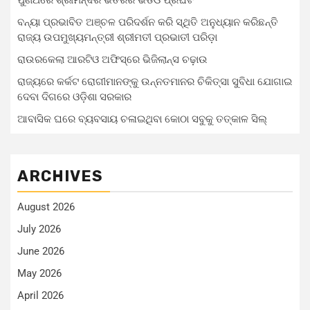
ପୁଣିଥରେ ଶ୍ରୀମନ୍ଦିର ଭିତରର ଭିଡିଓ ପ୍ରଘଟ
ବନ୍ୟା ପ୍ରଭାବିତ ଅଞ୍ଚଳ ପରିଦର୍ଶନ କରି ସ୍ଥିତି ଅନୁଧ୍ୟାନ କରିଛନ୍ତି
ରାଜ୍ୟ ଉପମୁଖ୍ୟମନ୍ତ୍ରୀ ଶ୍ରୀମତୀ ପ୍ରଭାତୀ ପରିଡ଼ା
ରାଉରକେଲା ଆରଟିଓ ଅଫିସ୍‌ରେ ଭିଜିଲାନ୍ସ ଚଢ଼ାଉ
ରାଜ୍ୟରେ କର୍କଟ ରୋଗୀମାନଙ୍କୁ ଉନ୍ନତମାନର ଚିକିତ୍ସା ସୁବିଧା ଯୋଗାଇ
ଦେବା ଦିଗରେ ଓଡ଼ିଶା ସରକାର
ଆବାସିକ ଘରେ ବ୍ୟବସାୟ ଚଳାଇଥିବା କୋଠା ସବୁକୁ ତତ୍କାଳ ସିଲ୍‌
ARCHIVES
August 2026
July 2026
June 2026
May 2026
April 2026