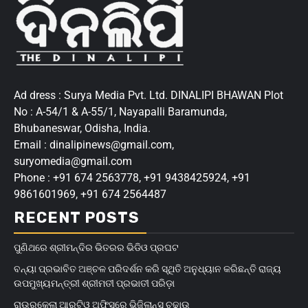
Ad dress : Surya Media Pvt. Ltd. DINALIPI BHAWAN Plot
No : A-54/1 & A-55/1, Nayapalli Baramunda,
Bhubaneswar, Odisha, India.
Email : dinalipinews@gmail.com,
suryomedia@gmail.com
Phone : +91 674 2563778, +91 9438425924, +91
9861601969, +91 674 2564487
RECENT POSTS
ପୁଣିଥରେ ଶ୍ରୀମନ୍ଦିର ଭିତରର ଭିଡିଓ ପ୍ରଘଟ
ବନ୍ୟା ପ୍ରଭାବିତ ଅଞ୍ଚଳ ପରିଦର୍ଶନ କରି ସ୍ଥିତି ଅନୁଧ୍ୟାନ କରିଛନ୍ତି ରାଜ୍ୟ
ଉପମୁଖ୍ୟମନ୍ତ୍ରୀ ଶ୍ରୀମତୀ ପ୍ରଭାତୀ ପରିଡ଼ା
ରାଉରକେଲା ଆରଟିଓ ଅଫିସ୍‌ରେ ଭିଜିଲାନ୍ସ ଚଢ଼ାଉ