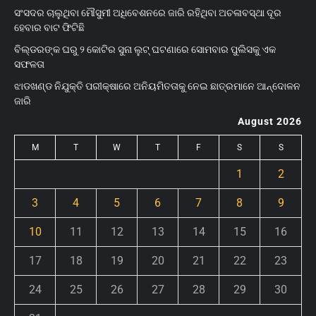
ସଂସଦର ଚାଲୁଥିବା ମୌସୁମୀ ଅଧିବେଶନରେ ଜାରି ରହିଥିବା ଅଚଳାବସ୍ଥା ଦୂର
ହେବାର ବାଟ ଫିଟିଛି
ବିଲ୍‌ଡରଙ୍କ ଘରୁ ୨ କୋଟିର ସୁନା ଲୁଟ୍ ଘଟଣାରେ ସୋମବାର ପୁଲିସକୁ ଏକ
ସଫଳତା
ଝାଡଖଣ୍ଡ ନିଯୁକ୍ତି ପରୀକ୍ଷାରେ ଅନିୟମିତତାକୁ ନେଇ ଛାତ୍ରମାନେ ଆନ୍ଦୋଳନ
ଜାରି
August 2026
M
T
W
T
F
S
S
1
2
3
4
5
6
7
8
9
10
11
12
13
14
15
16
17
18
19
20
21
22
23
24
25
26
27
28
29
30