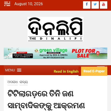
August 10, 2026
MENU
ଅପରାଧ
ରାଜ୍ୟ
ଟିଟିଲାଗଡ଼ରେ ତିନି ଜଣ
ସାମ୍ବାଦିକଙ୍କୁ ଆକ୍ରମଣ