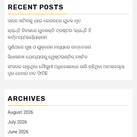
RECENT POSTS
ଦାଦନ ଖଟିବାକୁ ଯାଇ କେରଳରେ ଯୁବକ ମୃତ
କ୍ରାନ୍ତି ଦିବସରେ ଯୁବଶକ୍ତି ଟ୍ରଷ୍ଟର ‘କ୍ରାନ୍ତି ହିଁ
କର୍ତ୍ତବ୍ୟ’କାର୍ଯ୍ୟକ୍ରମ
ପୁଣିଥରେ ରୁଷ ଓ ୟୁକ୍ରେନ ମଧ୍ୟରେ ଉତ୍ତେଜନା
ସିଧାସଳଖ ଯୋଗ୍ୟତାରୁ ୱେଷ୍ଟଇଣ୍ଡିଜ୍‌ ବଞ୍ଚିତ
ସଂସଦର ଚାଲୁଥିବା ମୌସୁମୀ ଅଧିବେଶନରେ ଜାରି ରହିଥିବା ଅଚଳାବସ୍ଥା
ଦୂର ହେବାର ବାଟ ଫିଟିଛି
ARCHIVES
August 2026
July 2026
June 2026