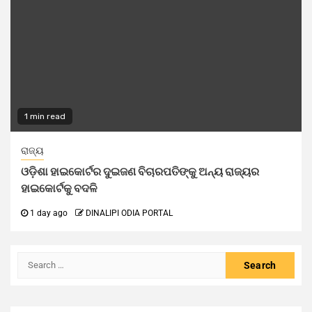
1 min read
ରାଜ୍ୟ
ଓଡ଼ିଶା ହାଇକୋର୍ଟର ଦୁଇଜଣ ବିଚାରପତିଙ୍କୁ ଅନ୍ୟ ରାଜ୍ୟର
ହାଇକୋର୍ଟକୁ ବଦଳି
1 day ago
DINALIPI ODIA PORTAL