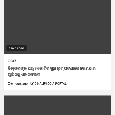
1 min read
ରାଜ୍ୟ
ବିଲ୍‌ଡରଙ୍କ ଘରୁ ୨ କୋଟିର ସୁନା ଲୁଟ୍ ଘଟଣାରେ ସୋମବାର
ପୁଲିସକୁ ଏକ ସଫଳତା
6 hours ago
DINALIPI ODIA PORTAL