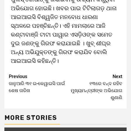
ଅଭିଯୋଗ ହୋଇଛି। ଖବର ପାଇ ଟିଟିଲାଗଡ଼ ଥାନା
ଆଇଆଇସି ବିଶ୍ୱଜିତ ମନବୋଧ ଧାରଣା
ସ୍ଥଳରେ ପହଞ୍ଚିଛନ୍ତି। ଏହି ମାମଲାରେ ଆଜି
କଣ୍ଟାବାଞ୍ଜି ଟାଟା ପାୱାର ଏସଡ଼ିଓଙ୍କ ସମେତ
ଦୁଇ ଜଣଙ୍କୁ ଗିରଫ କରାଯାଇଛି । ଖୁବ୍ ଶୀଘ୍ର
ଅନ୍ୟ ଅଭିଯୁକ୍ତଙ୍କୁ ଗିରଫ କରାଯିବ ବୋଲି
ଆଇଆଇସି କହିଛନ୍ତି।
Previous
Next
ଜାନୁଆରି ୩୧ ଇ-କେୱାଇସି ପାଇଁ
୧୩ରେ ବନ୍ଦ ରହିବ
ଶେଷ ତାରିଖ
ମୁଖ୍ୟମନ୍ତ୍ରୀଙ୍କ ଅଭିଯୋଗ
ଶୁଣାଣି
MORE STORIES