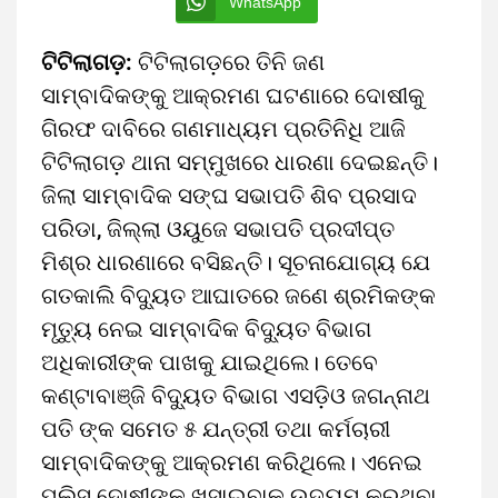
WhatsApp
ଟିଟିଲାଗଡ଼:
ଟିଟିଲାଗଡ଼ରେ ତିନି ଜଣ
ସାମ୍ବାଦିକଙ୍କୁ ଆକ୍ରମଣ ଘଟଣାରେ ଦୋଷୀକୁ
ଗିରଫ ଦାବିରେ ଗଣମାଧ୍ୟମ ପ୍ରତିନିଧି ଆଜି
ଟିଟିଲାଗଡ଼ ଥାନା ସମ୍ମୁଖରେ ଧାରଣା ଦେଇଛନ୍ତି।
ଜିଲା ସାମ୍ବାଦିକ ସଙ୍ଘ ସଭାପତି ଶିବ ପ୍ରସାଦ
ପରିଡା, ଜିଲ୍ଲା ଓୟୁଜେ ସଭାପତି ପ୍ରଦୀପ୍ତ
ମିଶ୍ର ଧାରଣାରେ ବସିଛନ୍ତି। ସୂଚନାଯୋଗ୍ୟ ଯେ
ଗତକାଲି ବିଦ୍ୟୁତ ଆଘାତରେ ଜଣେ ଶ୍ରମିକଙ୍କ
ମୃତ୍ୟୁ ନେଇ ସାମ୍ବାଦିକ ବିଦ୍ୟୁତ ବିଭାଗ
ଅଧିକାରୀଙ୍କ ପାଖକୁ ଯାଇଥିଲେ। ତେବେ
କଣ୍ଟାବାଞ୍ଜି ବିଦ୍ୟୁତ ବିଭାଗ ଏସଡ଼ିଓ ଜଗନ୍ନାଥ
ପତି ଙ୍କ ସମେତ ୫ ଯନ୍ତ୍ରୀ ତଥା କର୍ମଚାରୀ
ସାମ୍ବାଦିକଙ୍କୁ ଆକ୍ରମଣ କରିଥିଲେ। ଏନେଇ
ପୁଲିସ୍ ଦୋଷୀଙ୍କୁ ଖସାଇବାକୁ ଉଦ୍ୟମ କରୁଥିବା