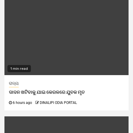
1 min read
ରାଜ୍ୟ
ଦାଦନ ଖଟିବାକୁ ଯାଇ କେରଳରେ ଯୁବକ ମୃତ
6 hours ago
DINALIPI ODIA PORTAL