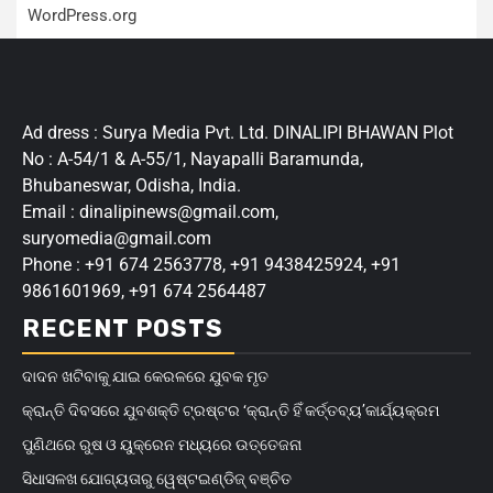
WordPress.org
Ad dress : Surya Media Pvt. Ltd. DINALIPI BHAWAN Plot
No : A-54/1 & A-55/1, Nayapalli Baramunda,
Bhubaneswar, Odisha, India.
Email : dinalipinews@gmail.com,
suryomedia@gmail.com
Phone : +91 674 2563778, +91 9438425924, +91
9861601969, +91 674 2564487
RECENT POSTS
ଦାଦନ ଖଟିବାକୁ ଯାଇ କେରଳରେ ଯୁବକ ମୃତ
କ୍ରାନ୍ତି ଦିବସରେ ଯୁବଶକ୍ତି ଟ୍ରଷ୍ଟର ‘କ୍ରାନ୍ତି ହିଁ କର୍ତ୍ତବ୍ୟ’କାର୍ଯ୍ୟକ୍ରମ
ପୁଣିଥରେ ରୁଷ ଓ ୟୁକ୍ରେନ ମଧ୍ୟରେ ଉତ୍ତେଜନା
ସିଧାସଳଖ ଯୋଗ୍ୟତାରୁ ୱେଷ୍ଟଇଣ୍ଡିଜ୍‌ ବଞ୍ଚିତ