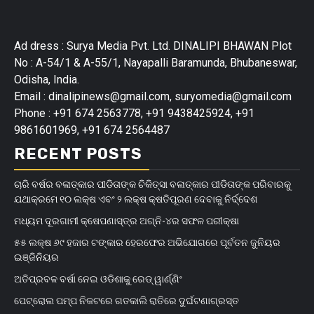
Ad dress : Surya Media Pvt. Ltd. DINALIPI BHAWAN Plot
No : A-54/1 & A-55/1, Nayapalli Baramunda, Bhubaneswar,
Odisha, India.
Email : dinalipinews@gmail.com, suryomedia@gmail.com
Phone : +91 674 2563778, +91 9438425924, +91
9861601969, +91 674 2564487
RECENT POSTS
ଚାରି ବର୍ଷର ବଳାତ୍କାର ପୀଡିତାଙ୍କ ଚିକିତ୍ସା ବଳାତ୍କାର ପୀଡିତାଙ୍କ ପରିବାରକୁ
ଯଥାକ୍ରମେ ୧୦ ଲକ୍ଷ ଏବଂ ୨ ଲକ୍ଷ କ୍ଷତିପୂରଣ ଦେବାକୁ ନିର୍ଦ୍ଦେଶ
ମଧ୍ୟମ ଦୂରଗାମୀ କ୍ଷେପଣାସ୍ତ୍ର ଅଗ୍ନି-୪ର ସଫଳ ପରୀକ୍ଷା
୫୫ ଲକ୍ଷ ୬୯ ହଜାର ଟଙ୍କାର ହେରଫେର ଅଭିଯୋଗରେ ପୂର୍ବତନ ଜୁନିୟର
ଇଞ୍ଜିନିୟର
ଅତିପ୍ରବଳ ବର୍ଷା ନେଇ ଓଡିଶାକୁ ରେଡ୍ ୱାର୍ଣ୍ଣିଂ
ପେଟ୍ରୋଲ ପମ୍ପ ନିକଟରେ ଗତକାଲି ରାତିରେ ଦୁର୍ଘଟଣାଗ୍ରସ୍ତ