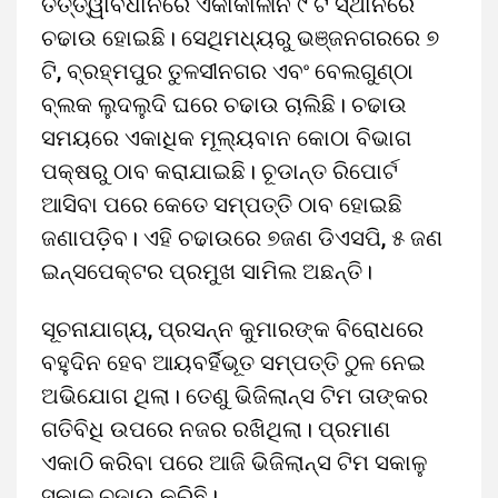
ତତ୍ତ୍ୱାବଧାନରେ ଏକାକାଳୀନ ୯ ଟି ସ୍ଥାନରେ
ଚଢାଉ ହୋଇଛି। ସେଥିମଧ୍ୟରୁ ଭଞ୍ଜନଗରରେ ୭
ଟି, ବ୍ରହ୍ମପୁର ତୁଳସୀନଗର ଏବଂ ବେଲଗୁଣ୍ଠା
ବ୍ଲକ ଲୁଦଲୁଦି ଘରେ ଚଢାଉ ଚାଲିଛି। ଚଢାଉ
ସମୟରେ ଏକାଧିକ ମୂଲ୍ୟବାନ କୋଠା ବିଭାଗ
ପକ୍ଷରୁ ଠାବ କରାଯାଇଛି। ଚୂଡାନ୍ତ ରିପୋର୍ଟ
ଆସିବା ପରେ କେତେ ସମ୍ପତ୍ତି ଠାବ ହୋଇଛି
ଜଣାପଡ଼ିବ। ଏହି ଚଢାଉରେ ୭ଜଣ ଡିଏସପି, ୫ ଜଣ
ଇନ୍ସପେକ୍ଟର ପ୍ରମୁଖ ସାମିଲ ଅଛନ୍ତି।
ସୂଚନାଯାଗ୍ୟ, ପ୍ରସନ୍ନ କୁମାରଙ୍କ ବିରୋଧରେ
ବହୁଦିନ ହେବ ଆୟବର୍ହିଭୂତ ସମ୍ପତ୍ତି ଠୁଳ ନେଇ
ଅଭିଯୋଗ ଥିଲା। ତେଣୁ ଭିଜିଲାନ୍ସ ଟିମ ତାଙ୍କର
ଗତିବିଧି ଉପରେ ନଜର ରଖିଥିଲା। ପ୍ରମାଣ
ଏକାଠି କରିବା ପରେ ଆଜି ଭିଜିଲାନ୍ସ ଟିମ ସକାଳୁ
ସକାଳୁ ଚଢାଉ କରିଛି।