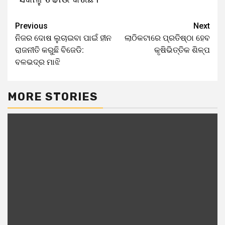
Previous
Next
ନିଜର ଦୋଷ ଲୁଚାଇବା ପାଇଁ ହୀନ
ଲାଠିକଟାରେ ପ୍ରତିଷ୍ଠା ହେବ
ରାଜନୀତି କରୁଛି ବିଜେଡି:
କୃଷିଭିତ୍ତିକ ଶିଳ୍ପ
ବଳଭଦ୍ର ମାଝି
MORE STORIES