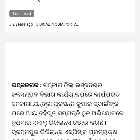
1 min read
2 years ago
DINALIPI ODIA PORTAL
ଭଞ୍ଜନଗର :
ଗଞ୍ଜାମ ଜିଲା ଭଞ୍ଜନଗର
ଜଳସମ୍ପଦ ବିଭାଗ କାର୍ଯ୍ୟାଳୟରେ କାର୍ଯ୍ୟରତ
ସହକାରୀ ଯନ୍ତ୍ରୀ ପ୍ରସନ୍ନ କୁମାର ସ୍ବାଇଁଙ୍କ
ଘରେ ଆୟ ବର୍ହିଭୂତ ସମ୍ପତ୍ତି ଠୁଳ ଅଭିଯୋଗରେ
ବୁଧବାର ସକାଳୁ ଭିଜିଲାନ୍ସ ଚଢାଉ କରିଛି।
ବ୍ରହ୍ମପୁର ଭିଜିଲାନ୍ସ ଏସ୍‌ପିଙ୍କ ପ୍ରତ୍ୟକ୍ଷ