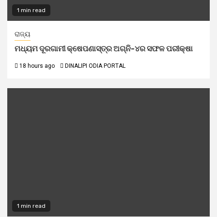
1 min read
ରାଜ୍ୟ
ମଧ୍ୟମ ଦୂରଗାମୀ କ୍ଷେପଣାସ୍ତ୍ର ଅଗ୍ନି-୪ର ସଫଳ ପରୀକ୍ଷା
18 hours ago
DINALIPI ODIA PORTAL
1 min read