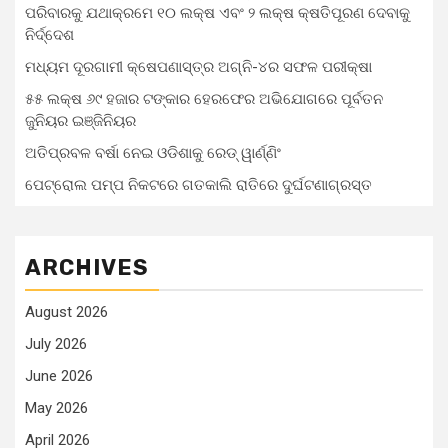
ପରିବାରକୁ ଯଥାକ୍ରମେ ୧୦ ଲକ୍ଷ ଏବଂ ୨ ଲକ୍ଷ କ୍ଷତିପୂରଣ ଦେବାକୁ
ନିର୍ଦ୍ଦେଶ
ମଧ୍ୟମ ଦୂରଗାମୀ କ୍ଷେପଣାସ୍ତ୍ର ଅଗ୍ନି-୪ର ସଫଳ ପରୀକ୍ଷା
୫୫ ଲକ୍ଷ ୬୯ ହଜାର ଟଙ୍କାର ହେରଫେର ଅଭିଯୋଗରେ ପୂର୍ବତନ
ଜୁନିୟର ଇଞ୍ଜିନିୟର
ଅତିପ୍ରବଳ ବର୍ଷା ନେଇ ଓଡିଶାକୁ ରେଡ୍ ୱାର୍ଣ୍ଣିଂ
ପେଟ୍ରୋଲ ପମ୍ପ ନିକଟରେ ଗତକାଲି ରାତିରେ ଦୁର୍ଘଟଣାଗ୍ରସ୍ତ
ARCHIVES
August 2026
July 2026
June 2026
May 2026
April 2026