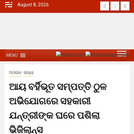
August 8, 2026
MENU
ଅପରାଧ
ରାଜ୍ୟ
ଆୟ ବର୍ହିଭୂତ ସମ୍ପତ୍ତି ଠୁଳ
ଅଭିଯୋଗରେ ସହକାରୀ
ଯନ୍ତ୍ରୀଙ୍କ ଘରେ ପଶିଲା
ଭିଜିଲାନ୍ସ