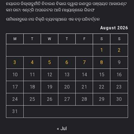
ନୟାଗଡ ଜିଲ୍ଲାଦୁର୍ନୀତି ନିବାରଣ ବିଭାଗ ଦ୍ୱାରା ରଣପୁର ପଞ୍ଚାୟତ ଆକାଉଣ୍ଟ
କମ ଡାଟା ଏଣ୍ଟ୍ରି ଅପରେଟର ଆଜି ମଧ୍ୟାହ୍‌ଣରେ ଗିରଫ
ତାମିଲନାଡୁରେ ମଦ ବିକ୍ରି ବ୍ୟବସ୍ଥାରେ ଏକ ବଡ଼ ପରିବର୍ତ୍ତନ
August 2026
M
T
W
T
F
S
S
1
2
3
4
5
6
7
8
9
10
11
12
13
14
15
16
17
18
19
20
21
22
23
24
25
26
27
28
29
30
31
« Jul