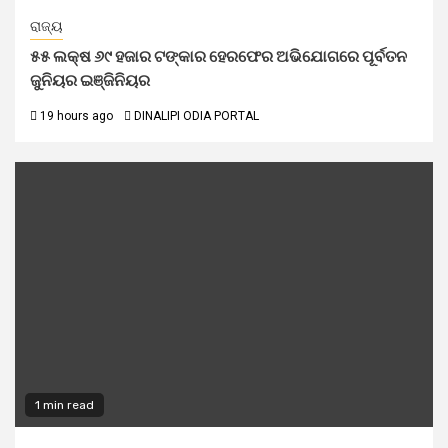
ରାଜ୍ୟ
୫୫ ଲକ୍ଷ ୬୯ ହଜାର ଟଙ୍କାର ହେରଫେର ଅଭିଯୋଗରେ ପୂର୍ବତନ
ଜୁନିୟର ଇଞ୍ଜିନିୟର
19 hours ago
DINALIPI ODIA PORTAL
1 min read