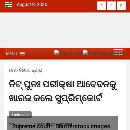
August 8, 2026
MENU
ଦେଶ- ବିଦେଶ
ନ୍ୟାୟ
ନିଟ୍ ପୁନଃ ପରୀକ୍ଷା ଆବେଦନକୁ
ଖାରଜ କଲେ ସୁପ୍ରିମ୍‌କୋର୍ଟ
1 min read
2 years ago
Supreme court | Shutterstock images
DINALIPI ODIA PORTAL