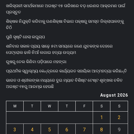
ଖଲିସ୍ତାନୀ ସମର୍ଥକମାନେ ଅଗଷ୍ଟ ୧୫ ତାରିଖରେ ବଡ଼ ଧରଣର ଆକ୍ରମଣ ପାଇଁ
ପ୍ରସ୍ତୁତ
ଶିକ୍ଷକ ନିଯୁକ୍ତି କରିବାକୁ ଗଣଶିକ୍ଷା ବିଭାଗ ପକ୍ଷରୁ ସମସ୍ତ ଜିଲ୍ଲାପାଳଙ୍କୁ
ଚିଠି
ପୁଣି ସୃଷ୍ଟି ହେଲା ଲଘୁଚାପ
ଶନିବାର ସକାଳ ପ୍ରାୟ ସାଢ଼େ ୫ଟା ସମୟରେ ଜଣେ ଯୁବକଙ୍କ ଦେହରେ
ପେଟ୍ରୋଲ ଢାଳି ନିଆଁ ଲଗାଇ ହତ୍ୟା ଉଦ୍ୟମ
ରୁଷରୁ ତେଲ କିଣିବା ପଡ଼ିପାରେ ମହଙ୍ଗା
ପ୍ରାଥମିକ ସ୍ୱାସ୍ଥ୍ୟ କେନ୍ଦ୍ରରେ କାର୍ଯ୍ୟରତ ସହାୟିକା ଆତ୍ମହତ୍ୟା କରିଛନ୍ତି
ଭାରତ ଓ ଶ୍ରୀଲଙ୍କା ମଧ୍ୟରେ ଦୁଇ ମ୍ୟାଚ ବିଶିଷ୍ଟ ଟେଷ୍ଟ ଶୃଙ୍ଖଳା ଚଳିତ
ଅଗଷ୍ଟ ୧୫ରୁ ଆରମ୍ଭ ହେଊଛି
August 2026
M
T
W
T
F
S
S
1
2
3
4
5
6
7
8
9