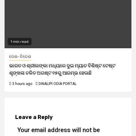
1 min read
ଦେଶ- ବିଦେଶ
ଭାରତ ଓ ଶ୍ରୀଲଙ୍କା ମଧ୍ୟରେ ଦୁଇ ମ୍ୟାଚ ବିଶିଷ୍ଟ ଟେଷ୍ଟ
ଶୃଙ୍ଖଳା ଚଳିତ ଅଗଷ୍ଟ ୧୫ରୁ ଆରମ୍ଭ ହେଊଛି
3 hours ago
DINALIPI ODIA PORTAL
Leave a Reply
Your email address will not be