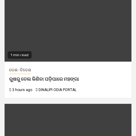
1 min read
ଦେଶ- ବିଦେଶ
ରୁଷରୁ ତେଲ କିଣିବା ପଡ଼ିପାରେ ମହଙ୍ଗା
3 hours ago
DINALIPI ODIA PORTAL