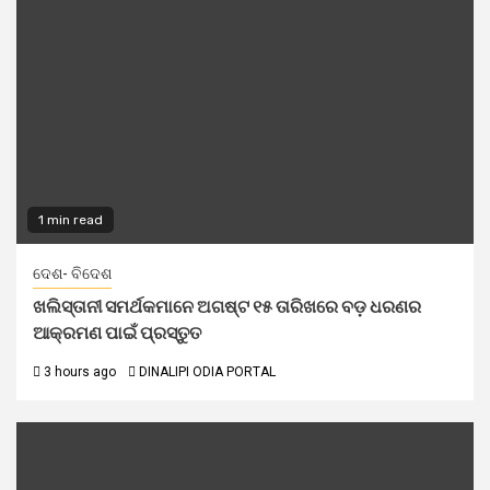
1 min read
ଦେଶ- ବିଦେଶ
ଖଲିସ୍ତାନୀ ସମର୍ଥକମାନେ ଅଗଷ୍ଟ ୧୫ ତାରିଖରେ ବଡ଼ ଧରଣର
ଆକ୍ରମଣ ପାଇଁ ପ୍ରସ୍ତୁତ
3 hours ago
DINALIPI ODIA PORTAL