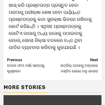
ଖାସ୍ କରି ପ୍ରଶ୍ନପତ୍ର ପ୍ରସ୍ତୁତ ହେବା
ପରଠାରୁ ପରୀକ୍ଷା ଶେଷ ହେବା ପର୍ଯ୍ୟନ୍ତ
ପ୍ରଶ୍ନପତ୍ରକୁ କଡା ସୁରକ୍ଷା ଭିତରେ ରଖିବାକୁ
କୋର୍ଟ କହିଛନ୍ତି । ଏଥିସହ ପ୍ରଶ୍ନପତ୍ରକୁ
ଗୋଟିଏ ଜାଗାରୁ ଅନ୍ୟ ଜାଗାକୁ ପଠାଇବାକୁ
ହେଲେ, ଖୋଲା ରିକ୍ସା ବଦଳରେ ବନ୍ଦ ଥିବା
ଗାଡିର ବ୍ୟବହାର କରିବାକୁ କୁହାଯାଇଛି ।
Previous
Next
ବାଦଲ ଫଟା ବର୍ଷା ସାଙ୍ଗକୁ
ହାଟ୍ରିକ୍ ପଦକରୁ ଅଳ୍ପକେ
ଭୂସ୍ଖଳନ
ବଞ୍ଚିତ ହେଲେ ମନୁ ଭାକର
MORE STORIES