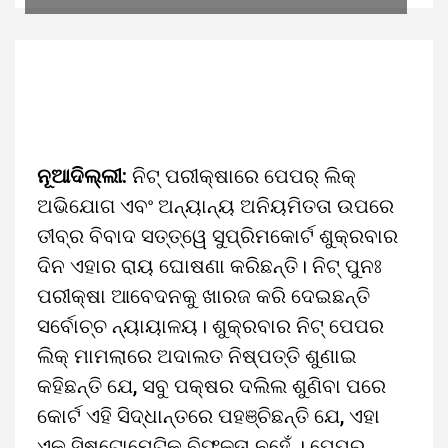
ନୂଆଦିଲ୍ଲୀ:
ନିଟ୍‌ ପରୀକ୍ଷାରେ ପେପର୍‌ ଲିକ୍‌
ଅଭିଯୋଗ ଏବଂ ଅନ୍ୟାନ୍ୟ ଅନିୟମିତତା ଉପରେ
ତୀବ୍ର ବିବାଦ ସତ୍ତ୍ୱେ ସୁପ୍ରିମକୋର୍ଟ ଶୁକ୍ରବାର
ଦିନ ଏହାର ରାୟ ଘୋଷଣା କରିଛନ୍ତି। ନିଟ୍ ପୁନଃ
ପରୀକ୍ଷା ଆବେଦନକୁ ଖାରଜ କରି ଦେଇଛନ୍ତି
ସର୍ବୋଚ୍ଚ ନ୍ୟାୟାଳୟ। ଶୁକ୍ରବାର ନିଟ୍ ପେପର
ଲିକ୍ ମାମଲାରେ ଅଦାଲତ ନିଷ୍ପତ୍ତି ଶୁଣାଇ
କହିଛନ୍ତି ଯେ, ସବୁ ପକ୍ଷର ଦଲିଲ ଶୁଣିବା ପରେ
କୋର୍ଟ ଏହି ସିଦ୍ଧାନ୍ତରେ ପହଞ୍ଚିଛନ୍ତି ଯେ, ଏହା
ଏକ ସିଷ୍ଟୋମେଟିକ୍ ବିଫଳତା ନୁହେଁ । ପେପର