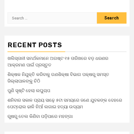
RECENT POSTS
ଖଲିସ୍ତାନୀ ସମର୍ଥକମାନେ ଅଗଷ୍ଟ ୧୫ ତାରିଖରେ ବଡ଼ ଧରଣର
ଆକ୍ରମଣ ପାଇଁ ପ୍ରସ୍ତୁତ
ଶିକ୍ଷକ ନିଯୁକ୍ତି କରିବାକୁ ଗଣଶିକ୍ଷା ବିଭାଗ ପକ୍ଷରୁ ସମସ୍ତ
ଜିଲ୍ଲାପାଳଙ୍କୁ ଚିଠି
ପୁଣି ସୃଷ୍ଟି ହେଲା ଲଘୁଚାପ
ଶନିବାର ସକାଳ ପ୍ରାୟ ସାଢ଼େ ୫ଟା ସମୟରେ ଜଣେ ଯୁବକଙ୍କ ଦେହରେ
ପେଟ୍ରୋଲ ଢାଳି ନିଆଁ ଲଗାଇ ହତ୍ୟା ଉଦ୍ୟମ
ରୁଷରୁ ତେଲ କିଣିବା ପଡ଼ିପାରେ ମହଙ୍ଗା