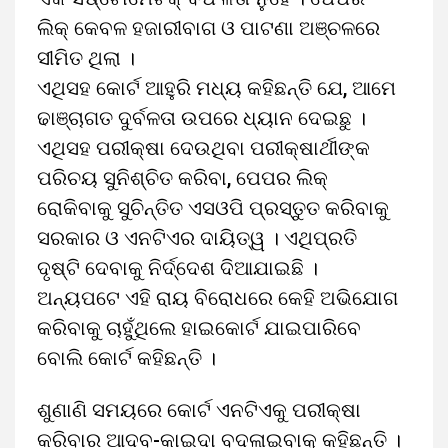
ଲିକ୍ କେବଳ ହଜାରୀବାଗ ଓ ପାଟଣା ଅଞ୍ଚଳରେ
ସୀମିତ ଥିଲା ।
ଏଥିସହ କୋର୍ଟ ଆହୁରି ମଧ୍ୟ କହିଛନ୍ତି ଯେ, ଆମେ
ଢାଞ୍ଚାଗତ ଦୁର୍ବଳତା ଉପରେ ଧ୍ୟାନ ଦେଇଛୁ ।
ଏଥିସହ ପରୀକ୍ଷା ଦେଉଥିବା ପରୀକ୍ଷାର୍ଥୀଙ୍କ
ପରିଚୟ ସୁନିଶ୍ଚିତ କରିବା, ପେପର ଲିକ୍
ରୋକିବାକୁ ସୁଚିନ୍ତିତ ଏସଓପି ପ୍ରସ୍ତୁତ କରିବାକୁ
ସରକାର ଓ ଏନଟିଏର ଦାୟିତ୍ୱ । ଏଥିପ୍ରତି
ଦୃଷ୍ଟି ଦେବାକୁ ନିର୍ଦ୍ଦେଶ ଦିଆଯାଇଛି ।
ଅନ୍ୟପଟେ ଏହି ରାୟ ବିରୋଧରେ କେହି ଅଭିଯୋଗ
କରିବାକୁ ଚାହୁଁଥିଲେ ହାଇକୋର୍ଟ ଯାଇପାରିବେ
ବୋଲି କୋର୍ଟ କହିଛନ୍ତି ।
ଶୁଣାଣି ସମୟରେ କୋର୍ଟ ଏନଟିଏକୁ ପରୀକ୍ଷା
କରିବାର ଆଦବ-କାଇଦା ବଦଳାଇବାକୁ କହିଛନ୍ତି ।