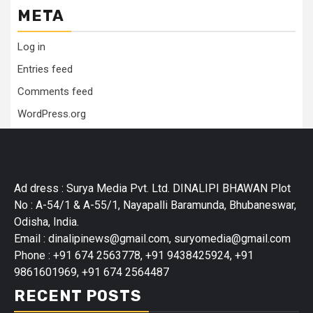
META
Log in
Entries feed
Comments feed
WordPress.org
Ad dress : Surya Media Pvt. Ltd. DINALIPI BHAWAN Plot
No : A-54/1 & A-55/1, Nayapalli Baramunda, Bhubaneswar,
Odisha, India.
Email : dinalipinews@gmail.com, suryomedia@gmail.com
Phone : +91 674 2563778, +91 9438425924, +91
9861601969, +91 674 2564487
RECENT POSTS