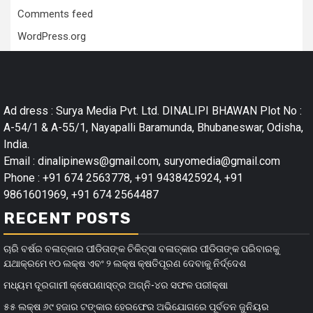
Comments feed
WordPress.org
Ad dress : Surya Media Pvt. Ltd. DINALIPI BHAWAN Plot No :
A-54/1 & A-55/1, Nayapalli Baramunda, Bhubaneswar, Odisha,
India.
Email : dinalipinews@gmail.com, suryomedia@gmail.com
Phone : +91 674 2563778, +91 9438425924, +91
9861601969, +91 674 2564487
RECENT POSTS
ଚାରି ବର୍ଷର ବଳାତ୍କାର ପୀଡିତାଙ୍କ ଚିକିତ୍ସା ବଳାତ୍କାର ପୀଡିତାଙ୍କ ପରିବାରକୁ
ଯଥାକ୍ରମେ ୧୦ ଲକ୍ଷ ଏବଂ ୨ ଲକ୍ଷ କ୍ଷତିପୂରଣ ଦେବାକୁ ନିର୍ଦ୍ଦେଶ
ମଧ୍ୟମ ଦୂରଗାମୀ କ୍ଷେପଣାସ୍ତ୍ର ଅଗ୍ନି-୪ର ସଫଳ ପରୀକ୍ଷା
୫୫ ଲକ୍ଷ ୬୯ ହଜାର ଟଙ୍କାର ହେରଫେର ଅଭିଯୋଗରେ ପୂର୍ବତନ ଜୁନିୟର