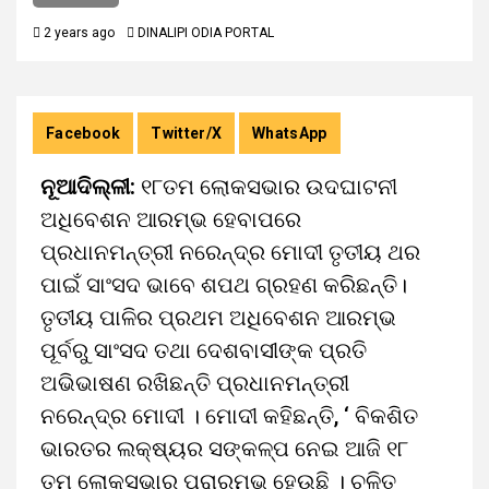
2 years ago
DINALIPI ODIA PORTAL
Facebook
Twitter/X
WhatsApp
ନୂଆଦିଲ୍ଳୀ:
୧୮ତମ ଲୋକସଭାର ଉଦଘାଟନୀ
ଅଧିବେଶନ ଆରମ୍ଭ ହେବାପରେ
ପ୍ରଧାନମନ୍ତ୍ରୀ ନରେନ୍ଦ୍ର ମୋଦୀ ତୃତୀୟ ଥର
ପାଇଁ ସାଂସଦ ଭାବେ ଶପଥ ଗ୍ରହଣ କରିଛନ୍ତି।
ତୃତୀୟ ପାଳିର ପ୍ରଥମ ଅଧିବେଶନ ଆରମ୍ଭ
ପୂର୍ବରୁ ସାଂସଦ ତଥା ଦେଶବାସୀଙ୍କ ପ୍ରତି
ଅଭିଭାଷଣ ରଖିଛନ୍ତି ପ୍ରଧାନମନ୍ତ୍ରୀ
ନରେନ୍ଦ୍ର ମୋଦୀ । ମୋଦୀ କହିଛନ୍ତି, ‘ ବିକଶିତ
ଭାରତର ଲକ୍ଷ୍ୟର ସଙ୍କଳ୍ପ ନେଇ ଆଜି ୧୮
ତମ ଲୋକସଭାର ପ୍ରାରମ୍ଭ ହେଉଛି । ଚଳିତ