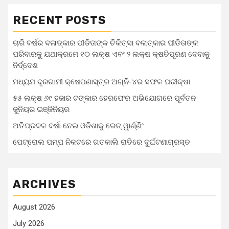
RECENT POSTS
ଚାରି ବର୍ଷର ବଳାତ୍କାର ପୀଡିତାଙ୍କ ଚିକିତ୍ସା ବଳାତ୍କାର ପୀଡିତାଙ୍କ
ପରିବାରକୁ ଯଥାକ୍ରମେ ୧୦ ଲକ୍ଷ ଏବଂ ୨ ଲକ୍ଷ କ୍ଷତିପୂରଣ ଦେବାକୁ
ନିର୍ଦ୍ଦେଶ
ମଧ୍ୟମ ଦୂରଗାମୀ କ୍ଷେପଣାସ୍ତ୍ର ଅଗ୍ନି-୪ର ସଫଳ ପରୀକ୍ଷା
୫୫ ଲକ୍ଷ ୬୯ ହଜାର ଟଙ୍କାର ହେରଫେର ଅଭିଯୋଗରେ ପୂର୍ବତନ
ଜୁନିୟର ଇଞ୍ଜିନିୟର
ଅତିପ୍ରବଳ ବର୍ଷା ନେଇ ଓଡିଶାକୁ ରେଡ୍ ୱାର୍ଣ୍ଣିଂ
ପେଟ୍ରୋଲ ପମ୍ପ ନିକଟରେ ଗତକାଲି ରାତିରେ ଦୁର୍ଘଟଣାଗ୍ରସ୍ତ
ARCHIVES
August 2026
July 2026