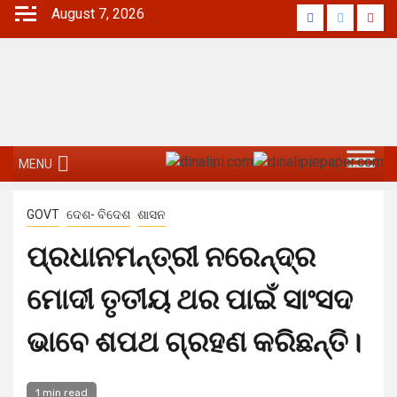
Skip
August 7, 2026
Facebook
Twitter
Yout
to
content
MENU
GOVT
ଦେଶ- ବିଦେଶ
ଶାସନ
ପ୍ରଧାନମନ୍ତ୍ରୀ ନରେନ୍ଦ୍ର
ମୋଦୀ ତୃତୀୟ ଥର ପାଇଁ ସାଂସଦ
ଭାବେ ଶପଥ ଗ୍ରହଣ କରିଛନ୍ତି।
1 min read