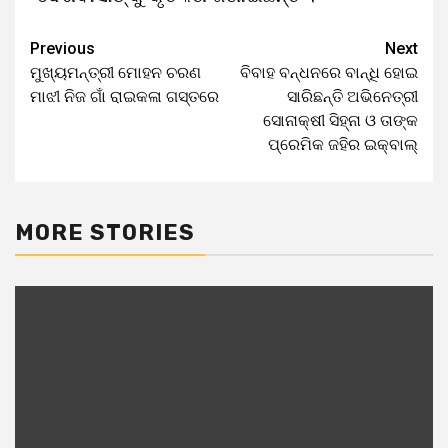
Previous
Next
Continue
ମୁଖ୍ୟମନ୍ତ୍ରୀ ମୋହନ ଚରଣ
ବିବାହ ବନ୍ଧନରେ ବାନ୍ଧି ହୋଇ
Reading
ମାଝୀ ନିଜ ଗାଁ ରାଇକଳା ଗସ୍ତରେ
ସାରିଛନ୍ତି ଅଭିନେତ୍ରୀ
ସୋନାକ୍ଷୀ ସିହ୍ନା ଓ ତାଙ୍କ
ପ୍ରେମିକ ଜହିର ଇକ୍‌ବାଲ୍‌
MORE STORIES