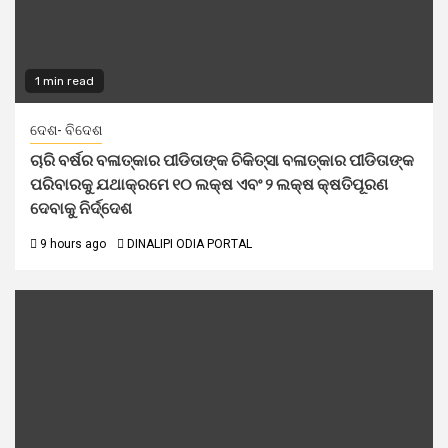
1 min read
ଦେଶ- ବିଦେଶ
ଚାରି ବର୍ଷର ବଳାତ୍କାର ପୀଡିତାଙ୍କ ଚିକିତ୍ସା ବଳାତ୍କାର ପୀଡିତାଙ୍କ
ପରିବାରକୁ ଯଥାକ୍ରମେ ୧୦ ଲକ୍ଷ ଏବଂ ୨ ଲକ୍ଷ କ୍ଷତିପୂରଣ
ଦେବାକୁ ନିର୍ଦ୍ଦେଶ
9 hours ago
DINALIPI ODIA PORTAL