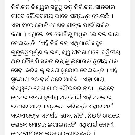
ନିର୍ବାଚନ ବିଶ୍ୱର ସବୁଠୁ ବଡ଼ ନିର୍ବାଚନ, ସାନଦାର
ଭାବେ ଗୌରବମୟ ଭାବେ ସମ୍ପନ୍ନ ହୋଇଛି ।
ଏହା ୧୪୦ କୋଟି ଦେଶବାସୀଙ୍କ ପାଇଁ ଗର୍ବର
କଥା । ଏଥିରେ ୬୫ କୋଟିରୁ ଅଧିକ ଭୋଟର ଭାଗ
ନେଇଛନ୍ତି। ‘ଏହି ନିର୍ବାଚନ ଏଥିପାଇଁ ବହୁତ
ଗୁରୁତ୍ୱପୂର୍ଣ୍ଣ କାରଣ, ସ୍ୱାଧୀନତା ପରେ ଦ୍ୱିତୀୟ
ଥର କୌଣସି ସରକାରଙ୍କୁ ଲଗାତାର ତୃତୀୟ ଥର
ସେବା କରିବାକୁ ଜନତା ସୁଯୋଗ ଦେଇଛନ୍ତି । ଏହି
ସୁଯୋଗ ୬୦ ବର୍ଷ ପରେ ଆସିଛି । ଏହା ସାରା
ବିଶ୍ୱରେ ଦେଶ ପାଇଁ ଗୌରବର କଥା । ଯେବେ
ଦେଶର ଜନତା ତୃତୀୟ ଥର ପାଇଁ ଏହି ସରକାର
ଉପରେ ଆସ୍ଥା ପ୍ରକଟ କରିଛନ୍ତି ଏହାର ଅର୍ଥ
ସରକାରଙ୍କ ସମର୍ପଣ ଭାବ, ନୀତି , ନିୟତି ଉପରେ
ଲୋକେ ମୋହର ଲଗାଇଛନ୍ତି’ ଏଥିପାଇଁ ମୋଦୀ
ଦେଶବାସୀଙ୍କୁ କୃତଜ୍ଞତା ଜଣାଇଛନ୍ତି ।