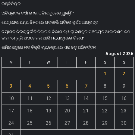
ଇଞ୍ଜିନିୟର
ଅତିପ୍ରବଳ ବର୍ଷା ନେଇ ଓଡିଶାକୁ ରେଡ୍ ୱାର୍ଣ୍ଣିଂ
ପେଟ୍ରୋଲ ପମ୍ପ ନିକଟରେ ଗତକାଲି ରାତିରେ ଦୁର୍ଘଟଣାଗ୍ରସ୍ତ
ନୟାଗଡ ଜିଲ୍ଲାଦୁର୍ନୀତି ନିବାରଣ ବିଭାଗ ଦ୍ୱାରା ରଣପୁର ପଞ୍ଚାୟତ ଆକାଉଣ୍ଟ କମ
ଡାଟା ଏଣ୍ଟ୍ରି ଅପରେଟର ଆଜି ମଧ୍ୟାହ୍‌ଣରେ ଗିରଫ
ତାମିଲନାଡୁରେ ମଦ ବିକ୍ରି ବ୍ୟବସ୍ଥାରେ ଏକ ବଡ଼ ପରିବର୍ତ୍ତନ
August 2026
M
T
W
T
F
S
S
1
2
3
4
5
6
7
8
9
10
11
12
13
14
15
16
17
18
19
20
21
22
23
24
25
26
27
28
29
30