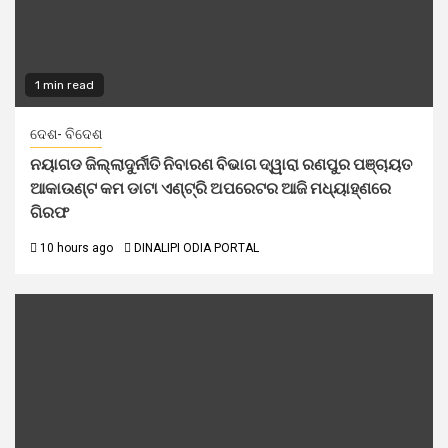
1 min read
ଦେଶ- ବିଦେଶ
ନୟାଗଡ ଜିଲ୍ଲାଦୁର୍ନୀତି ନିବାରଣ ବିଭାଗ ଦ୍ୱାରା ରଣପୁର ପଞ୍ଚାୟତ
ଆକାଉଣ୍ଟ କମ ଡାଟା ଏଣ୍ଟ୍ରି ଅପରେଟର ଆଜି ମଧ୍ୟାହ୍‌ଣରେ
ଗିରଫ
10 hours ago
DINALIPI ODIA PORTAL