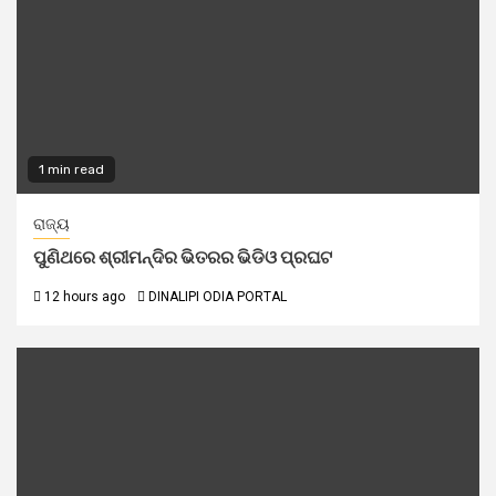
1 min read
ରାଜ୍ୟ
ପୁଣିଥରେ ଶ୍ରୀମନ୍ଦିର ଭିତରର ଭିଡିଓ ପ୍ରଘଟ
12 hours ago
DINALIPI ODIA PORTAL