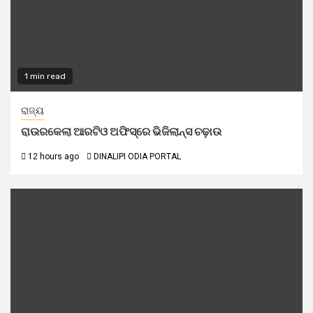
1 min read
ରାଜ୍ୟ
ରାଉରକେଲା ଆରଟିଓ ଅଫିସ୍‌ରେ ଭିଜିଲାନ୍ସ ଚଢ଼ାଉ
12 hours ago
DINALIPI ODIA PORTAL