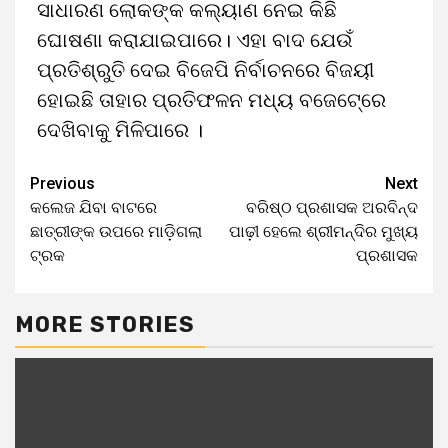
ସାଧାରଣ ଲୋକଙ୍କ କଲ୍ୟାଣ ନେଇ କିଛି
ଘୋଷଣା କରାଯାଇପାରେ। ଏହା ବାଦ ଯେଉଁ
ପ୍ରତିଶ୍ରୁତି ଦେଇ ବିଜେପି ନିର୍ବାଚନରେ ବିଜୟୀ
ହୋଇଛି ତାହାର ପ୍ରତିଫଳନ ମଧ୍ୟ ବଜେଟେ୍‌ରେ
ଦେଖିବାକୁ ମିଳିପାରେ ।
Previous
Next
କଲେଜ ଯିବା ବାଟରେ
ବରିଷ୍ଠ ପ୍ରଶାସକ ଅରବିନ୍ଦ
ଛାତ୍ରୀଙ୍କ ଉପରେ ମାଡ଼ିଗଲା
ପାଢ଼ୀ ହେଲେ ଶ୍ରୀମନ୍ଦିର ମୁଖ୍ୟ
ଟ୍ରକ
ପ୍ରଶାସକ
MORE STORIES