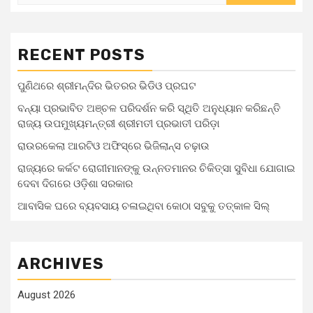
RECENT POSTS
ପୁଣିଥରେ ଶ୍ରୀମନ୍ଦିର ଭିତରର ଭିଡିଓ ପ୍ରଘଟ
ବନ୍ୟା ପ୍ରଭାବିତ ଅଞ୍ଚଳ ପରିଦର୍ଶନ କରି ସ୍ଥିତି ଅନୁଧ୍ୟାନ କରିଛନ୍ତି
ରାଜ୍ୟ ଉପମୁଖ୍ୟମନ୍ତ୍ରୀ ଶ୍ରୀମତୀ ପ୍ରଭାତୀ ପରିଡ଼ା
ରାଉରକେଲା ଆରଟିଓ ଅଫିସ୍‌ରେ ଭିଜିଲାନ୍ସ ଚଢ଼ାଉ
ରାଜ୍ୟରେ କର୍କଟ ରୋଗୀମାନଙ୍କୁ ଉନ୍ନତମାନର ଚିକିତ୍ସା ସୁବିଧା ଯୋଗାଇ
ଦେବା ଦିଗରେ ଓଡ଼ିଶା ସରକାର
ଆବାସିକ ଘରେ ବ୍ୟବସାୟ ଚଳାଇଥିବା କୋଠା ସବୁକୁ ତତ୍କାଳ ସିଲ୍‌
ARCHIVES
August 2026