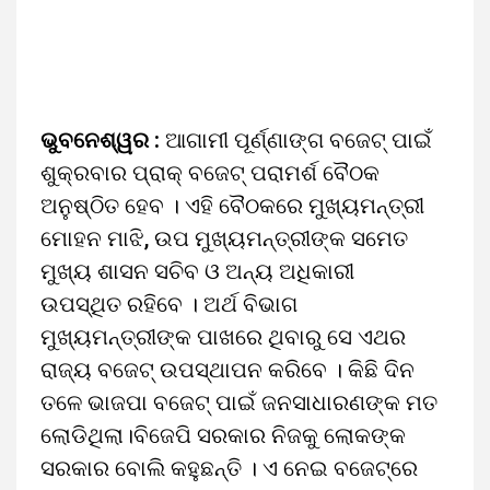
ଭୁବନେଶ୍ୱର :
ଆଗାମୀ ପୂର୍ଣ୍ଣାଙ୍ଗ ବଜେଟ୍‌ ପାଇଁ
ଶୁକ୍ରବାର ପ୍ରାକ୍‌ ବଜେଟ୍‌ ପରାମର୍ଶ ବୈଠକ
ଅନୁଷ୍ଠିତ ହେବ । ଏହି ବୈଠକରେ ମୁଖ୍ୟମନ୍ତ୍ରୀ
ମୋହନ ମାଝି, ଉପ ମୁଖ୍ୟମନ୍ତ୍ରୀଙ୍କ ସମେତ
ମୁଖ୍ୟ ଶାସନ ସଚିବ ଓ ଅନ୍ୟ ଅଧିକାରୀ
ଉପସ୍ଥିତ ରହିବେ । ଅର୍ଥ ବିଭାଗ
ମୁଖ୍ୟମନ୍ତ୍ରୀଙ୍କ ପାଖରେ ଥିବାରୁ ସେ ଏଥର
ରାଜ୍ୟ ବଜେଟ୍‌ ଉପସ୍ଥାପନ କରିବେ । କିଛି ଦିନ
ତଳେ ଭାଜପା ବଜେଟ୍‌ ପାଇଁ ଜନସାଧାରଣଙ୍କ ମତ
ଲୋଡିଥିଲା।ବିଜେପି ସରକାର ନିଜକୁ ଲୋକଙ୍କ
ସରକାର ବୋଲି କହୁଛନ୍ତି । ଏ ନେଇ ବଜେଟ୍‌ରେ