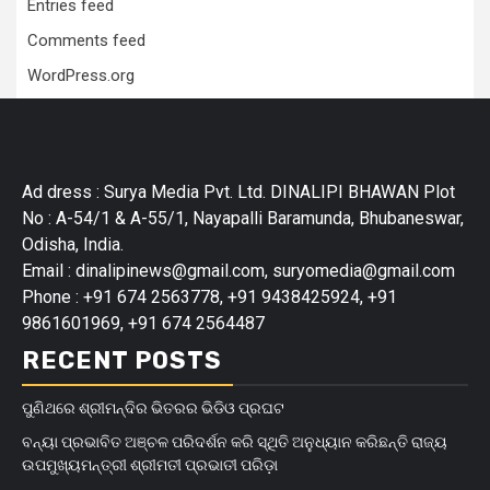
Entries feed
Comments feed
WordPress.org
Ad dress : Surya Media Pvt. Ltd. DINALIPI BHAWAN Plot
No : A-54/1 & A-55/1, Nayapalli Baramunda, Bhubaneswar,
Odisha, India.
Email : dinalipinews@gmail.com, suryomedia@gmail.com
Phone : +91 674 2563778, +91 9438425924, +91
9861601969, +91 674 2564487
RECENT POSTS
ପୁଣିଥରେ ଶ୍ରୀମନ୍ଦିର ଭିତରର ଭିଡିଓ ପ୍ରଘଟ
ବନ୍ୟା ପ୍ରଭାବିତ ଅଞ୍ଚଳ ପରିଦର୍ଶନ କରି ସ୍ଥିତି ଅନୁଧ୍ୟାନ କରିଛନ୍ତି ରାଜ୍ୟ
ଉପମୁଖ୍ୟମନ୍ତ୍ରୀ ଶ୍ରୀମତୀ ପ୍ରଭାତୀ ପରିଡ଼ା