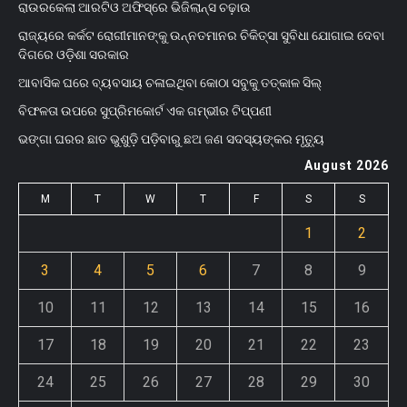
ରାଉରକେଲା ଆରଟିଓ ଅଫିସ୍‌ରେ ଭିଜିଲାନ୍ସ ଚଢ଼ାଉ
ରାଜ୍ୟରେ କର୍କଟ ରୋଗୀମାନଙ୍କୁ ଉନ୍ନତମାନର ଚିକିତ୍ସା ସୁବିଧା ଯୋଗାଇ ଦେବା
ଦିଗରେ ଓଡ଼ିଶା ସରକାର
ଆବାସିକ ଘରେ ବ୍ୟବସାୟ ଚଳାଇଥିବା କୋଠା ସବୁକୁ ତତ୍କାଳ ସିଲ୍‌
ବିଫଳତା ଉପରେ ସୁପ୍ରିମକୋର୍ଟ ଏକ ଗମ୍ଭୀର ଟିପ୍ପଣୀ
ଭଙ୍ଗା ଘରର ଛାତ ଭୁଶୁଡ଼ି ପଡ଼ିବାରୁ ଛଅ ଜଣ ସଦସ୍ୟଙ୍କର ମୃତ୍ୟୁ
August 2026
M
T
W
T
F
S
S
1
2
3
4
5
6
7
8
9
10
11
12
13
14
15
16
17
18
19
20
21
22
23
24
25
26
27
28
29
30