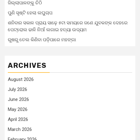
ଜିଲ୍ଲାପାଳଙ୍କୁ ଚିଠି
ପୁଣି ସୃଷ୍ଟି ହେଲା ଲଘୁଚାପ
ଶନିବାର ସକାଳ ପ୍ରାୟ ସାଢ଼େ ୫ଟା ସମୟରେ ଜଣେ ଯୁବକଙ୍କ ଦେହରେ
ପେଟ୍ରୋଲ ଢାଳି ନିଆଁ ଲଗାଇ ହତ୍ୟା ଉଦ୍ୟମ
ରୁଷରୁ ତେଲ କିଣିବା ପଡ଼ିପାରେ ମହଙ୍ଗା
ARCHIVES
August 2026
July 2026
June 2026
May 2026
April 2026
March 2026
February 2026