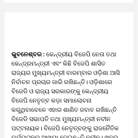
ଭୁବନେଶ୍ବର :
କେନ୍ଦ୍ରୀୟ ବିଜେପି ନେତା ତଥା
କେନ୍ଦ୍ରମନ୍ତ୍ରୀ ଏବଂ କିଛି ବିଜେପି ଶାସିତ
ରାଜ୍ୟର ମୁଖ୍ୟମନ୍ତ୍ରୀ ବାରମ୍ବାର ଓଡ଼ିଶା ଆସି
ନିର୍ବାଚନ ପ୍ରଚାର ଜାରି ରଖିଛନ୍ତି। ଓଡ଼ିଶାରେ
ବିଜେଡି ଓ ରାଜ୍ୟ ସରକାରଙ୍କୁ କେନ୍ଦ୍ରୀୟ
ବିଜେପି ନେତୃତ୍ବ କଡ଼ା ସମାଲୋଚନା
କରୁଥିବାବେଳେ ଏହାର ଶାଣିତ ଜବାବ ରଖିଛନ୍ତି
ବିଜେଡି ସଭାପତି ତଥା ମୁଖ୍ୟମନ୍ତ୍ରୀ ନବୀନ
ପଟ୍ଟନାୟକ। ବିଜେପି ନେତୃତ୍ବଙ୍କୁ ରାଜନୈତିକ
ପର୍ଯ୍ୟଟକର ଆଖ୍ୟା ‌ଦେଇଛନ୍ତି ନବୀନ। ଖବର