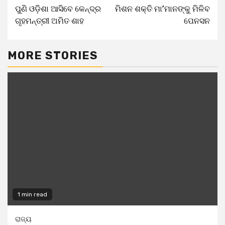
ପୁଣି ଓଡ଼ିଶା ଆସିବେ କେନ୍ଦ୍ର
ମିଶନ ଶକ୍ତି ମା’ମାନଙ୍କୁ ମିଳିବ
ଗୃହମନ୍ତ୍ରୀ ଅମିତ ଶାହ
ପେନସନ
MORE STORIES
1 min read
ରାଜ୍ୟ