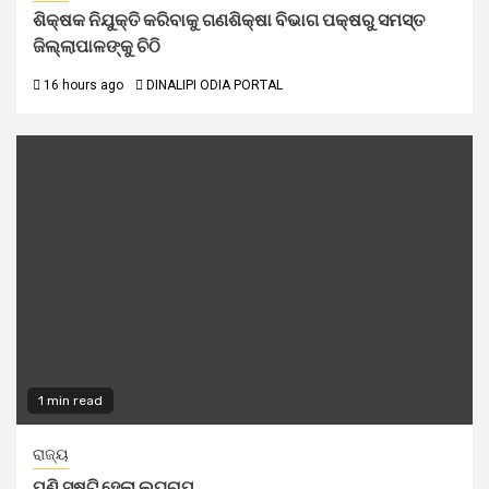
ଶିକ୍ଷକ ନିଯୁକ୍ତି କରିବାକୁ ଗଣଶିକ୍ଷା ବିଭାଗ ପକ୍ଷରୁ ସମସ୍ତ
ଜିଲ୍ଲାପାଳଙ୍କୁ ଚିଠି
16 hours ago
DINALIPI ODIA PORTAL
1 min read
ରାଜ୍ୟ
ପୁଣି ସୃଷ୍ଟି ହେଲା ଲଘୁଚାପ