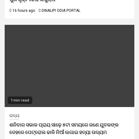
16 hours ago
DINALIPI ODIA PORTAL
1 min read
ରାଜ୍ୟ
ଶନିବାର ସକାଳ ପ୍ରାୟ ସାଢ଼େ ୫ଟା ସମୟରେ ଜଣେ ଯୁବକଙ୍କ
ଦେହରେ ପେଟ୍ରୋଲ ଢାଳି ନିଆଁ ଲଗାଇ ହତ୍ୟା ଉଦ୍ୟମ