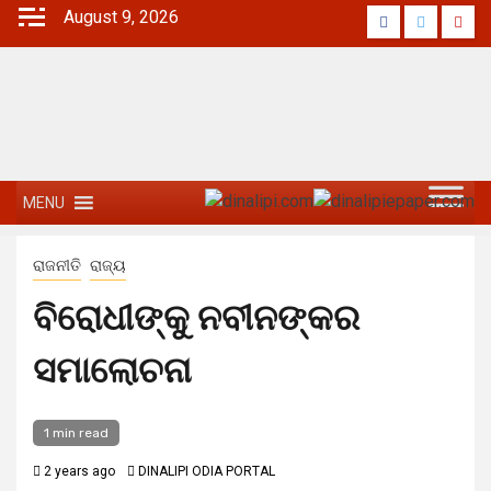
August 9, 2026
MENU
ରାଜନୀତି
ରାଜ୍ୟ
ବିରୋଧୀଙ୍କୁ ନବୀନଙ୍କର
ସମାଲୋଚନା
1 min read
2 years ago
DINALIPI ODIA PORTAL