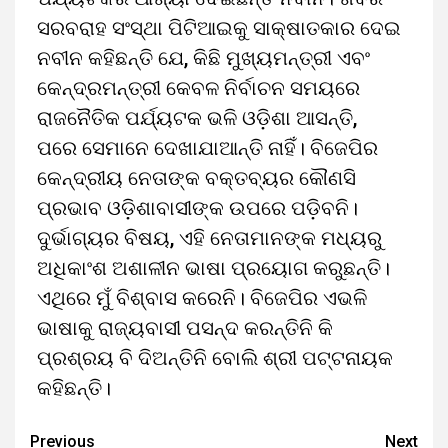
ସରବରାହ ସଂସ୍ଥା ପିଟିଆଇକୁ ସାକ୍ଷାତକାର ଦେଇ
ନବୀନ କହିଛନ୍ତି ଯେ, କିଛି ମୁଖ୍ୟମନ୍ତ୍ରୀ ଏବଂ
କେନ୍ଦ୍ରମନ୍ତ୍ରୀ କେବଳ ନିର୍ବାଚନ ସମୟରେ
ରାଜନୈତିକ ପର୍ଯ୍ୟଟକ ଭଳି ଓଡ଼ିଶା ଆସନ୍ତି,
ପରେ ସେମାନେ ଦେଖାଯାଆନ୍ତି ନାହିଁ। ବିଜେପିର
କେନ୍ଦ୍ରୀୟ ନେତାଙ୍କ ବକ୍ତବ୍ୟର କୌଣସି
ପ୍ରଭାବ ଓଡ଼ିଶାବାସୀଙ୍କ ଉପରେ ପଡ଼ିବନି।
ଦୁର୍ଭାଗ୍ୟର ବିଷୟ, ଏହି ନେତାମାନଙ୍କ ମଧ୍ୟରୁ
ଅଧିକାଂଶ ଅଶାଳୀନ ଭାଷା ପ୍ରୟୋଗ କରୁଛନ୍ତି।
ଏଥିରେ ମୁଁ ବିଶ୍ବାସ କରେନି। ବିଜେପିର ଏଭଳି
ଭାଷାକୁ ରାଜ୍ୟବାସୀ ପସନ୍ଦ କରନ୍ତିନି କି
ପ୍ରଶ୍ରୟ ବି ଦିଅନ୍ତିନି ବୋଲି ଶ୍ରୀ ପଟ୍ଟନାୟକ
କହିଛନ୍ତି।
Previous
Next