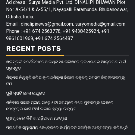
Ad dress : Surya Media Pvt. Ltd. DINALIPI BHAWAN Plot
No : A-54/1 & A-55/1, Nayapalli Baramunda, Bhubaneswar,
Odisha, India.
Email : dinalipinews@gmail.com, suryomedia@gmail.com
Phone : +91 674 2563778, +91 9438425924, +91
9861601969, +91 674 2564487
RECENT POSTS
ଖଲିସ୍ତାନୀ ସମର୍ଥକମାନେ ଅଗଷ୍ଟ ୧୫ ତାରିଖରେ ବଡ଼ ଧରଣର ଆକ୍ରମଣ ପାଇଁ
ପ୍ରସ୍ତୁତ
ଶିକ୍ଷକ ନିଯୁକ୍ତି କରିବାକୁ ଗଣଶିକ୍ଷା ବିଭାଗ ପକ୍ଷରୁ ସମସ୍ତ ଜିଲ୍ଲାପାଳଙ୍କୁ
ଚିଠି
ପୁଣି ସୃଷ୍ଟି ହେଲା ଲଘୁଚାପ
ଶନିବାର ସକାଳ ପ୍ରାୟ ସାଢ଼େ ୫ଟା ସମୟରେ ଜଣେ ଯୁବକଙ୍କ ଦେହରେ
ପେଟ୍ରୋଲ ଢାଳି ନିଆଁ ଲଗାଇ ହତ୍ୟା ଉଦ୍ୟମ
ରୁଷରୁ ତେଲ କିଣିବା ପଡ଼ିପାରେ ମହଙ୍ଗା
ପ୍ରାଥମିକ ସ୍ୱାସ୍ଥ୍ୟ କେନ୍ଦ୍ରରେ କାର୍ଯ୍ୟରତ ସହାୟିକା ଆତ୍ମହତ୍ୟା କରିଛନ୍ତି