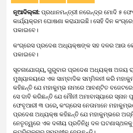
ନୂଆଦିଲ୍ଲୀ:
ପ୍ରଧାନମନ୍ତ୍ରୀ ନରେନ୍ଦ୍ର ମୋଦି ୫ ଫେ
କାର୍ଯ୍ୟକ୍ରମ ଘୋଷଣା କରାଯାଇଛି। ସେହି ଦିନ କଂଗ୍ର
ପକାଇବେ।
କଂଗ୍ରେସ ପ୍ରଦେଶ ଅଧ୍ୟକ୍ଷଙ୍କ ସହ ଦଳର ଆଉ କେତ
ପକାଇବେ।
ସୂଚନାଯୋଗ୍ୟ, ଗୁରୁବାର ପ୍ରଦେଶ ଅଧ୍ୟକ୍ଷ ଅଜୟ ର
ମୁଖ୍ୟାଳୟରେ ଏକ ସାମ୍ବାଦିକ ସମ୍ମିଳନୀ କରି ମହାକ
କହିଛନ୍ତି ଯେ ମହାକୁମ୍ଭ ନାମରେ ଆବଣ୍ଟିତ ବଜେଟରେ ଦୁ
ସେ ଦାବି କରିଛନ୍ତି ଯେ ମୌନୀ ଅମାବାସ୍ୟାରେ ସ୍ନାନ ପୂ
ଫେବୃଆରୀ ୩ ପରେ, କଂଗ୍ରେସ ନେତାମାନେ ମହାକୁମ୍ଭର
ପ୍ରଦେଶ ଅଧ୍ୟକ୍ଷ କହିଛନ୍ତି ଯେ ମହାକୁମ୍ଭରେ ଅଗ୍
ନେତୃତ୍ୱରେ ଏକ ଦଳୀୟ ପ୍ରତିନିଧି ଦଳ ଘଟଣାସ୍ଥଳକ
କୁପରିଚାଳନାର ସମ୍ମୁଖୀନ ହେଉଛନ୍ତି।