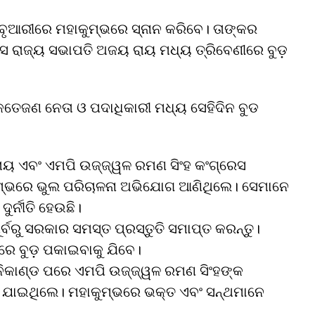
ବୃଆରୀରେ ମହାକୁମ୍ଭରେ ସ୍ନାନ କରିବେ। ତାଙ୍କର
େସ ରାଜ୍ୟ ସଭାପତି ଅଜୟ ରାୟ ମଧ୍ୟ ତ୍ରିବେଣୀରେ ବୁଡ଼
େଜଣ ନେତା ଓ ପଦାଧିକାରୀ ମଧ୍ୟ ସେହିଦିନ ବୁଡ
ାୟ ଏବଂ ଏମପି ଉଜ୍ଜ୍ୱଳ ରମଣ ସିଂହ କଂଗ୍ରେସ
ୁମ୍ଭରେ ଭୁଲ ପରିଚାଳନା ଅଭିଯୋଗ ଆଣିଥିଲେ। ସେମାନେ
ର୍ନୀତି ହେଉଛି।
ର୍ବରୁ ସରକାର ସମସ୍ତ ପ୍ରସ୍ତୁତି ସମାପ୍ତ କରନ୍ତୁ।
େ ବୁଡ଼ ପକାଇବାକୁ ଯିବେ।
ନିକାଣ୍ଡ ପରେ ଏମପି ଉଜ୍ଜ୍ୱଳ ରମଣ ସିଂହଙ୍କ
ୁ ଯାଇଥିଲେ। ମହାକୁମ୍ଭରେ ଭକ୍ତ ଏବଂ ସନ୍ଥମାନେ