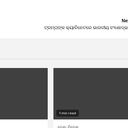
Ne
ଟ୍ରମ୍ପଙ୍କ କ୍ୟାବିନେଟରେ ଭାରତୀୟ ବଂଶୋଦ୍
1 min read
ଦେଶ- ବିଦେଶ