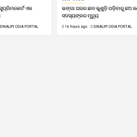
ୁପ୍ରିମକୋର୍ଟ ଏକ
ଭଙ୍ଗା ଘରର ଛାତ ଭୁଶୁଡ଼ି ପଡ଼ିବାରୁ ଛଅ 
ୀ
ସଦସ୍ୟଙ୍କର ମୃତ୍ୟୁ
DINALIPI ODIA PORTAL
16 hours ago
DINALIPI ODIA PORTAL