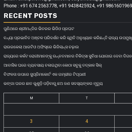
Phone : +91 674 2563778, +91 9438425924, +91 9861601969
RECENT POSTS
ପୁଣିଥରେ ଶ୍ରୀମନ୍ଦିର ଭିତରର ଭିଡିଓ ପ୍ରଘଟ
ବନ୍ୟା ପ୍ରଭାବିତ ଅଞ୍ଚଳ ପରିଦର୍ଶନ କରି ସ୍ଥିତି ଅନୁଧ୍ୟାନ କରିଛନ୍ତି ରାଜ୍ୟ ଉପମୁଖ୍
ରାଉରକେଲା ଆରଟିଓ ଅଫିସ୍‌ରେ ଭିଜିଲାନ୍ସ ଚଢ଼ାଉ
ରାଜ୍ୟରେ କର୍କଟ ରୋଗୀମାନଙ୍କୁ ଉନ୍ନତମାନର ଚିକିତ୍ସା ସୁବିଧା ଯୋଗାଇ ଦେବା ଦିଗ
ଆବାସିକ ଘରେ ବ୍ୟବସାୟ ଚଳାଇଥିବା କୋଠା ସବୁକୁ ତତ୍କାଳ ସିଲ୍‌
ବିଫଳତା ଉପରେ ସୁପ୍ରିମକୋର୍ଟ ଏକ ଗମ୍ଭୀର ଟିପ୍ପଣୀ
ଭଙ୍ଗା ଘରର ଛାତ ଭୁଶୁଡ଼ି ପଡ଼ିବାରୁ ଛଅ ଜଣ ସଦସ୍ୟଙ୍କର ମୃତ୍ୟୁ
M
T
3
4