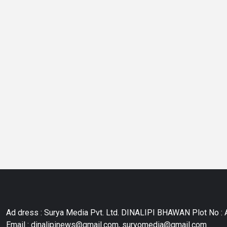
Ad dress : Surya Media Pvt. Ltd. DINALIPI BHAWAN Plot No : A
Email : dinalipinews@gmail.com, suryomedia@gmail.com