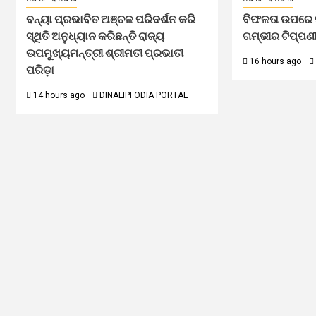
ବନ୍ୟା ପ୍ରଭାବିତ ଅଞ୍ଚଳ ପରିଦର୍ଶନ କରି
ବିଫଳତା ଉପରେ ସ
ସ୍ଥିତି ଅନୁଧ୍ୟାନ କରିଛନ୍ତି ରାଜ୍ୟ
ଗମ୍ଭୀର ଟିପ୍ପଣ
ଉପମୁଖ୍ୟମନ୍ତ୍ରୀ ଶ୍ରୀମତୀ ପ୍ରଭାତୀ
16 hours ago
ପରିଡ଼ା
14 hours ago
DINALIPI ODIA PORTAL