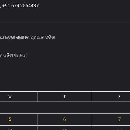
, +91 674 2564487
ୟମନ୍ତ୍ରୀ ଶ୍ରୀମତୀ ପ୍ରଭାତୀ ପରିଡ଼ା
ରେ ଓଡ଼ିଶା ସରକାର
W
T
F
5
6
7