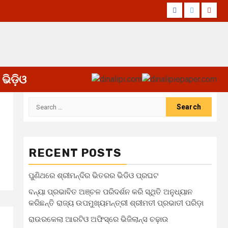
Facebook
Twitter
Yout
ଭିଡ଼ିଓ
Search
for:
RECENT POSTS
ପୁଣିଥରେ ଶ୍ରୀମନ୍ଦିର ଭିତରର ଭିଡିଓ ପ୍ରଘଟ
ବନ୍ୟା ପ୍ରଭାବିତ ଅଞ୍ଚଳ ପରିଦର୍ଶନ କରି ସ୍ଥିତି ଅନୁଧ୍ୟାନ
କରିଛନ୍ତି ରାଜ୍ୟ ଉପମୁଖ୍ୟମନ୍ତ୍ରୀ ଶ୍ରୀମତୀ ପ୍ରଭାତୀ ପରିଡ଼ା
ରାଉରକେଲା ଆରଟିଓ ଅଫିସ୍‌ରେ ଭିଜିଲାନ୍ସ ଚଢ଼ାଉ