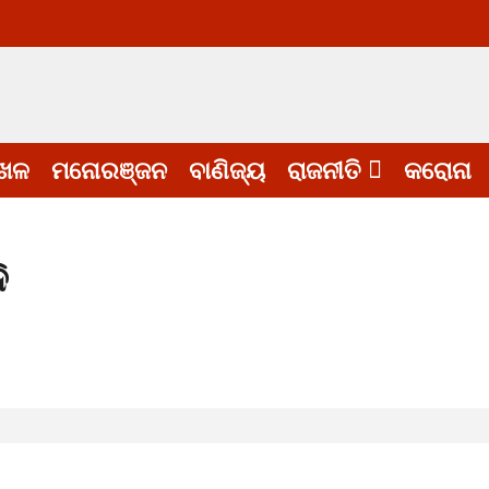
େଳ
ମନୋରଞ୍ଜନ
ବାଣିଜ୍ୟ
ରାଜନୀତି
କରୋନା
ି