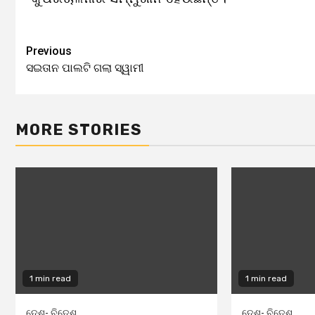
Previous
Continue
ସଇତାନ ପାଲଟି ଗଲା ସ୍ୱାମୀ
Reading
MORE STORIES
1 min read
1 min read
ଦେଶ- ବିଦେଶ
ଦେଶ- ବିଦେଶ