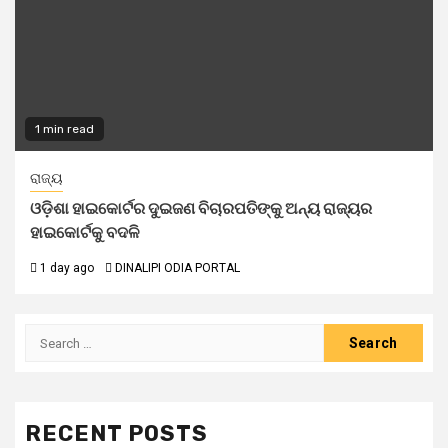
1 min read
ରାଜ୍ୟ
ଓଡ଼ିଶା ହାଇକୋର୍ଟର ଦୁଇଜଣ ବିଚାରପତିଙ୍କୁ ଅନ୍ୟ ରାଜ୍ୟର
ହାଇକୋର୍ଟକୁ ବଦଳି
1 day ago
DINALIPI ODIA PORTAL
RECENT POSTS