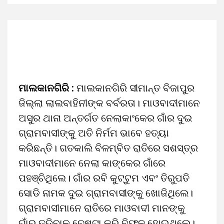
ମାଲକାନଗିରି :
ମାଲକାନଗିରି ସୀମାନ୍ତ ବିଜାପୁର
ଜିଲ୍ଲା ଲାଲବାହିନୀଙ୍କ ବର୍ବରତା। ମାଓବାଦୀମାନେ
ଅସୁର ଥାନା ଅନ୍ତର୍ଗତ ନେଲାକାଂକେର ଗାଁର ଦୁଇ
ଗ୍ରାମବାସୀଙ୍କୁ ଅତି ନିର୍ମମ ଭାବେ ହତ୍ୟା
କରିଛନ୍ତି। ଗତକାଲି ବିଳମ୍ବିତ ରାତିରେ ସଶସ୍ତ୍ର
ମାଓବାଦୀମାନେ ନେଲା କାଙ୍କେର ଗାଁରେ
ପହଞ୍ଚିଥିଲେ। ଗାଁର ରବି କୁଟ୍ଟୁମ ଏବଂ ତିରୁପତି
ସୋଡି ନାମକ ଦୁଇ ଗ୍ରାମବାସୀଙ୍କୁ ଖୋଜିଥିଲେ।
ଗ୍ରାମବାସୀମାନେ ରାତିରେ ମାଓବାଦୀ ମାନଙ୍କୁ
ଗାଁରୁ ତଡିବାକୁ ଚେଷ୍ଟା କରି ବିଫଳ ହୋଇଥିଲେ।