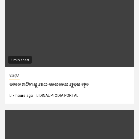
1 min read
ରାଜ୍ୟ
ଦାଦନ ଖଟିବାକୁ ଯାଇ କେରଳରେ ଯୁବକ ମୃତ
7 hours ago
DINALIPI ODIA PORTAL