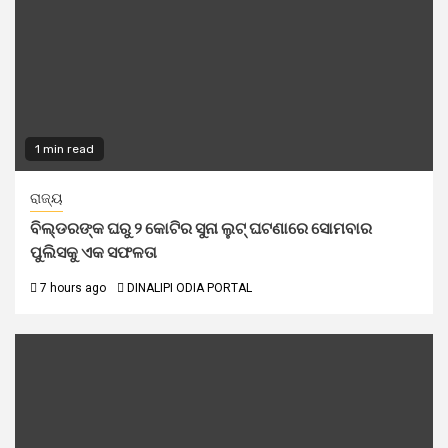
1 min read
ରାଜ୍ୟ
ବିଲ୍‌ଡରଙ୍କ ଘରୁ ୨ କୋଟିର ସୁନା ଲୁଟ୍ ଘଟଣାରେ ସୋମବାର
ପୁଲିସକୁ ଏକ ସଫଳତା
7 hours ago
DINALIPI ODIA PORTAL