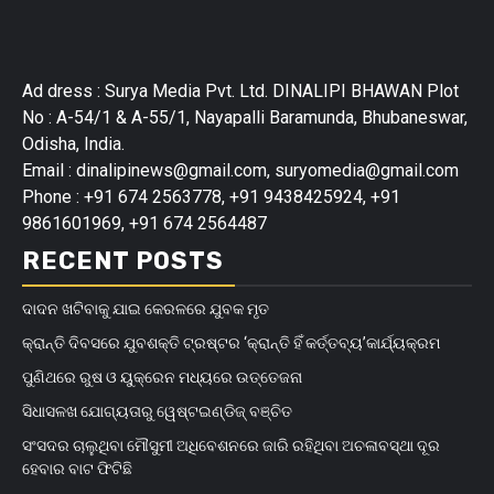
Ad dress : Surya Media Pvt. Ltd. DINALIPI BHAWAN Plot
No : A-54/1 & A-55/1, Nayapalli Baramunda, Bhubaneswar,
Odisha, India.
Email : dinalipinews@gmail.com, suryomedia@gmail.com
Phone : +91 674 2563778, +91 9438425924, +91
9861601969, +91 674 2564487
RECENT POSTS
ଦାଦନ ଖଟିବାକୁ ଯାଇ କେରଳରେ ଯୁବକ ମୃତ
କ୍ରାନ୍ତି ଦିବସରେ ଯୁବଶକ୍ତି ଟ୍ରଷ୍ଟର ‘କ୍ରାନ୍ତି ହିଁ କର୍ତ୍ତବ୍ୟ’କାର୍ଯ୍ୟକ୍ରମ
ପୁଣିଥରେ ରୁଷ ଓ ୟୁକ୍ରେନ ମଧ୍ୟରେ ଉତ୍ତେଜନା
ସିଧାସଳଖ ଯୋଗ୍ୟତାରୁ ୱେଷ୍ଟଇଣ୍ଡିଜ୍‌ ବଞ୍ଚିତ
ସଂସଦର ଚାଲୁଥିବା ମୌସୁମୀ ଅଧିବେଶନରେ ଜାରି ରହିଥିବା ଅଚଳାବସ୍ଥା ଦୂର
ହେବାର ବାଟ ଫିଟିଛି