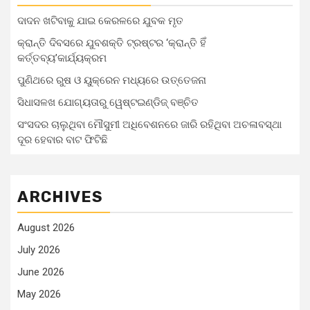
ଦାଦନ ଖଟିବାକୁ ଯାଇ କେରଳରେ ଯୁବକ ମୃତ
କ୍ରାନ୍ତି ଦିବସରେ ଯୁବଶକ୍ତି ଟ୍ରଷ୍ଟର ‘କ୍ରାନ୍ତି ହିଁ
କର୍ତ୍ତବ୍ୟ’କାର୍ଯ୍ୟକ୍ରମ
ପୁଣିଥରେ ରୁଷ ଓ ୟୁକ୍ରେନ ମଧ୍ୟରେ ଉତ୍ତେଜନା
ସିଧାସଳଖ ଯୋଗ୍ୟତାରୁ ୱେଷ୍ଟଇଣ୍ଡିଜ୍‌ ବଞ୍ଚିତ
ସଂସଦର ଚାଲୁଥିବା ମୌସୁମୀ ଅଧିବେଶନରେ ଜାରି ରହିଥିବା ଅଚଳାବସ୍ଥା
ଦୂର ହେବାର ବାଟ ଫିଟିଛି
ARCHIVES
August 2026
July 2026
June 2026
May 2026