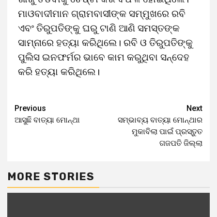
ମାଓବାଦୀମାନ ଗ୍ରାମବାସୀଙ୍କ ସମ୍ମୁଖରେ ରବି
ଏବଂ ତିରୁପତିଙ୍କୁ ଘରୁ ଟାଣି ଆଣି ସମସ୍ତଙ୍କ
ସାମ୍ନାରେ ହତ୍ୟା କରିଥିଲେ। ରବି ଓ ତିରୁପତିଙ୍କୁ
ପୁଲିସ ଇନଫର୍ମର ଭାବେ କାମ କରୁଥିବା ସନ୍ଦେହ
କରି ହତ୍ୟା କରିଥିଲେ।
Previous
Next
ଆସୁଛି ବାତ୍ୟା ମୋନ୍ଥା
ସମ୍ଭାବ୍ୟ ବାତ୍ୟା ମୋନ୍ଥାର
ମୁକାବିଲା ପାଇଁ ପ୍ରସ୍ତୁତ
ଗଜପତି ଜିଲ୍ଲା
MORE STORIES