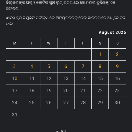
ବିଲ୍‌ଡରଙ୍କ ଘରୁ ୨ କୋଟିର ସୁନା ଲୁଟ୍ ଘଟଣାରେ ସୋମବାର ପୁଲିସକୁ ଏକ
ସଫଳତା
ଝାଡଖଣ୍ଡ ନିଯୁକ୍ତି ପରୀକ୍ଷାରେ ଅନିୟମିତତାକୁ ନେଇ ଛାତ୍ରମାନେ ଆନ୍ଦୋଳନ
ଜାରି
August 2026
M
T
W
T
F
S
S
1
2
3
4
5
6
7
8
9
10
11
12
13
14
15
16
17
18
19
20
21
22
23
24
25
26
27
28
29
30
31
« Jul