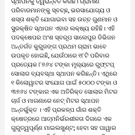
ସ୍ଥାପନକୁ ତ୍ୱରାନ୍ବିତ କରିଛି। ଗ୍ରାମୀଣ
ପରିବାରମାନଙ୍କୁ ସ୍ବଚ୍ଛ, ଭରସାଯୋଗ୍ୟ ଓ
ଶସ୍ତା ଶକ୍ତି ଯୋଗାଇବା ସହ ଉଚ୍ଚ ଗୁଣମାନ ଓ
ସୁରକ୍ଷିତ ସ୍ଥାପନ ଏହାର ଲକ୍ଷ୍ୟ ରହିଛି। ଏହି
ପଦକ୍ଷେପର ଅଂଶ ସ୍ବରୂପ ସାଲେପୁର ଡିଭିଜନ
ଅନ୍ତର୍ଗତ କୁରୁଜଙ୍ଗ ପ୍ରଥମ ଗ୍ରାମ ଭାବେ
ଉପକୃତ ହୋଇଛି, ଯେଉଁଠାରେ ୧୮ଟି ପରିବାର
ପ୍ରତ୍ୟେକ ୮୭୬୪ ଟଙ୍କା ମୂଲ୍ୟରେ ରୁଫ୍‌ଟପ୍‌
ସୋଲାର ବ୍ୟବସ୍ଥା ସ୍ଥାପନ କରିଛନ୍ତି। ଏଥିରେ
୧ କିଲୋୱାଟର ସଂଯୋଗ ପାଇଁ ୫୦୦୦ ଟଙ୍କା ଓ
୩୭୬୪ ଟଙ୍କାର ଏକ ଅତିରିକ୍ତ ସୋଲାର ମିଟର
ଚାର୍ଜ ଓ ମାଗଣାରେ ନେଟ୍‌ ମିଟର ସ୍ଥାପନ
ଅନ୍ତର୍ଭୁକ୍ତ । ଏହି ପ୍ରକଳ୍ପ ଗାଁର ଶକ୍ତି
କ୍ଷେତ୍ରରେ ଆତ୍ମନିର୍ଭରଶୀଳତା ଦିଗରେ ଏକ
ଗୁରୁତ୍ୱପୂର୍ଣ୍ଣ ମାଇଲଖୁଣ୍ଟ; ହେବା ସହ ପାୱାର