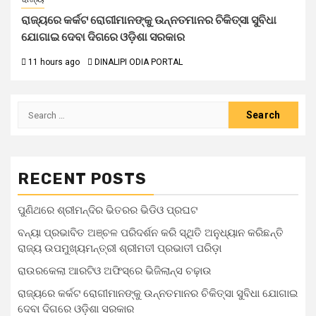
ରାଜ୍ୟରେ କର୍କଟ ରୋଗୀମାନଙ୍କୁ ଉନ୍ନତମାନର ଚିକିତ୍ସା ସୁବିଧା
ଯୋଗାଇ ଦେବା ଦିଗରେ ଓଡ଼ିଶା ସରକାର
11 hours ago
DINALIPI ODIA PORTAL
RECENT POSTS
ପୁଣିଥରେ ଶ୍ରୀମନ୍ଦିର ଭିତରର ଭିଡିଓ ପ୍ରଘଟ
ବନ୍ୟା ପ୍ରଭାବିତ ଅଞ୍ଚଳ ପରିଦର୍ଶନ କରି ସ୍ଥିତି ଅନୁଧ୍ୟାନ କରିଛନ୍ତି
ରାଜ୍ୟ ଉପମୁଖ୍ୟମନ୍ତ୍ରୀ ଶ୍ରୀମତୀ ପ୍ରଭାତୀ ପରିଡ଼ା
ରାଉରକେଲା ଆରଟିଓ ଅଫିସ୍‌ରେ ଭିଜିଲାନ୍ସ ଚଢ଼ାଉ
ରାଜ୍ୟରେ କର୍କଟ ରୋଗୀମାନଙ୍କୁ ଉନ୍ନତମାନର ଚିକିତ୍ସା ସୁବିଧା ଯୋଗାଇ
ଦେବା ଦିଗରେ ଓଡ଼ିଶା ସରକାର