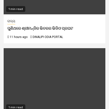
1 min read
ରାଜ୍ୟ
ପୁଣିଥରେ ଶ୍ରୀମନ୍ଦିର ଭିତରର ଭିଡିଓ ପ୍ରଘଟ
11 hours ago
DINALIPI ODIA PORTAL
1 min read