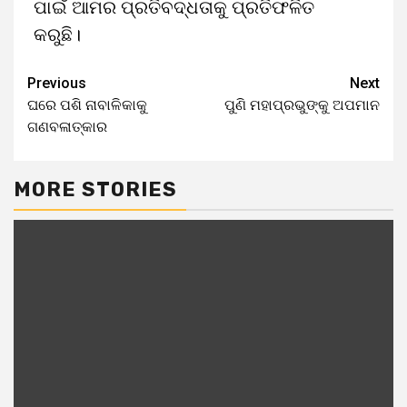
ପାଇଁ ଆମର ପ୍ରତିବଦ୍ଧତାକୁ ପ୍ରତିଫଳିତ
କରୁଛି।
Previous
Next
ଘରେ ପଶି ନାବାଳିକାକୁ
ପୁଣି ମହାପ୍ରଭୁଙ୍କୁ ଅପମାନ
ଗଣବଳାତ୍କାର
MORE STORIES