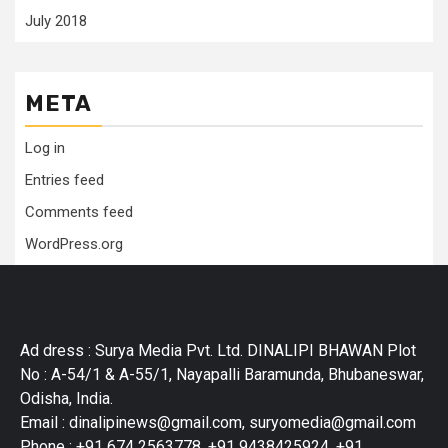
July 2018
META
Log in
Entries feed
Comments feed
WordPress.org
Ad dress : Surya Media Pvt. Ltd. DINALIPI BHAWAN Plot
No : A-54/1 & A-55/1, Nayapalli Baramunda, Bhubaneswar,
Odisha, India.
Email : dinalipinews@gmail.com, suryomedia@gmail.com
Phone : +91 674 2563778, +91 9438425924, +91