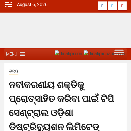
August 6, 2026
MENU
ରାଜ୍ୟ
ନବୀକରଣୀୟ ଶକ୍ତିକୁ
ପ୍ରୋତ୍ସାହିତ କରିବା ପାଇଁ ଟିପି
ସେଣ୍ଟ୍ରାଲ ଓଡ଼ିଶା
ଡିଷ୍ଟ୍ରିବ୍ୟୁଶନ ଲିମିଟେଡ୍‌