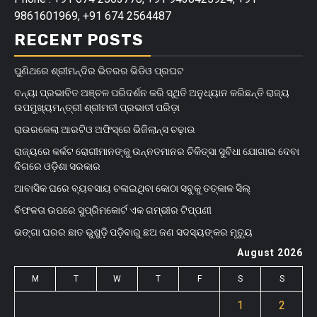
9861601969, +91 674 2564487
RECENT POSTS
ପୁଣିଥରେ ଶ୍ରୀମନ୍ଦିର ଭିତରର ଭିଡିଓ ପ୍ରଘଟ
ବନ୍ୟା ପ୍ରଭାବିତ ଅଞ୍ଚଳ ପରିଦର୍ଶନ କରି ସ୍ଥିତି ଅନୁଧ୍ୟାନ କରିଛନ୍ତି ରାଜ୍ୟ
ଉପମୁଖ୍ୟମନ୍ତ୍ରୀ ଶ୍ରୀମତୀ ପ୍ରଭାତୀ ପରିଡ଼ା
ରାଉରକେଲା ଆରଟିଓ ଅଫିସ୍‌ରେ ଭିଜିଲାନ୍ସ ଚଢ଼ାଉ
ରାଜ୍ୟରେ କର୍କଟ ରୋଗୀମାନଙ୍କୁ ଉନ୍ନତମାନର ଚିକିତ୍ସା ସୁବିଧା ଯୋଗାଇ ଦେବା
ଦିଗରେ ଓଡ଼ିଶା ସରକାର
ଆବାସିକ ଘରେ ବ୍ୟବସାୟ ଚଳାଇଥିବା କୋଠା ସବୁକୁ ତତ୍କାଳ ସିଲ୍‌
ବିଫଳତା ଉପରେ ସୁପ୍ରିମକୋର୍ଟ ଏକ ଗମ୍ଭୀର ଟିପ୍ପଣୀ
ଭଙ୍ଗା ଘରର ଛାତ ଭୁଶୁଡ଼ି ପଡ଼ିବାରୁ ଛଅ ଜଣ ସଦସ୍ୟଙ୍କର ମୃତ୍ୟୁ
August 2026
M
T
W
T
F
S
S
1
2