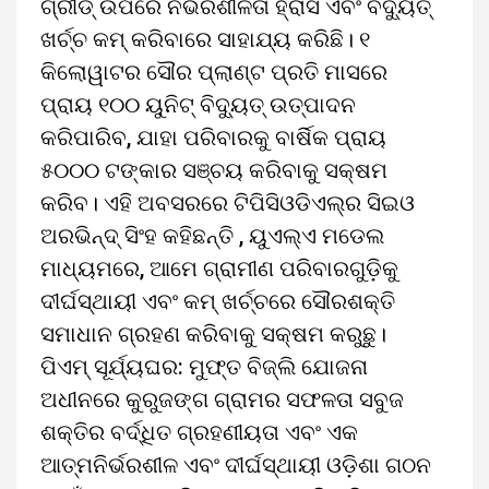
ଗ୍ରୀଡ୍‌ ଉପରେ ନିର୍ଭରଶୀଳତା ହ୍ରାସ ଏବଂ ବିଦ୍ୟୁତ୍‌
ଖର୍ଚ୍ଚ କମ୍‌ କରିବାରେ ସାହାଯ୍ୟ କରିଛି। ୧
କିଲୋୱାଟର ସୌର ପ୍ଲାଣ୍ଟ ପ୍ରତି ମାସରେ
ପ୍ରାୟ ୧୦୦ ୟୁନିଟ୍‌ ବିଦ୍ୟୁତ୍‌ ଉତ୍ପାଦନ
କରିପାରିବ, ଯାହା ପରିବାରକୁ ବାର୍ଷିକ ପ୍ରାୟ
୫୦୦୦ ଟଙ୍କାର ସଞ୍ଚୟ କରିବାକୁ ସକ୍ଷମ
କରିବ। ଏହି ଅବସରରେ ଟିପିସିଓଡିଏଲ୍‌ର ସିଇଓ
ଅରଭିନ୍ଦ୍‌ ସିଂହ କହିଛନ୍ତି , ୟୁଏଲ୍‌ଏ ମଡେଲ
ମାଧ୍ୟମରେ, ଆମେ ଗ୍ରାମୀଣ ପରିବାରଗୁଡ଼ିକୁ
ଦୀର୍ଘସ୍ଥାୟୀ ଏବଂ କମ୍‌ ଖର୍ଚ୍ଚରେ ସୌରଶକ୍ତି
ସମାଧାନ ଗ୍ରହଣ କରିବାକୁ ସକ୍ଷମ କରୁଛୁ।
ପିଏମ୍‌ ସୂର୍ଯ୍ୟଘର: ମୁଫ୍‌ତ ବିଜ୍‌ଲି ଯୋଜନା
ଅଧୀନରେ କୁରୁଜଙ୍ଗ ଗ୍ରାମର ସଫଳତା ସବୁଜ
ଶକ୍ତିର ବର୍ଦ୍ଧିତ ଗ୍ରହଣୀୟତା ଏବଂ ଏକ
ଆତ୍ମନିର୍ଭରଶୀଳ ଏବଂ ଦୀର୍ଘସ୍ଥାୟୀ ଓଡ଼ିଶା ଗଠନ