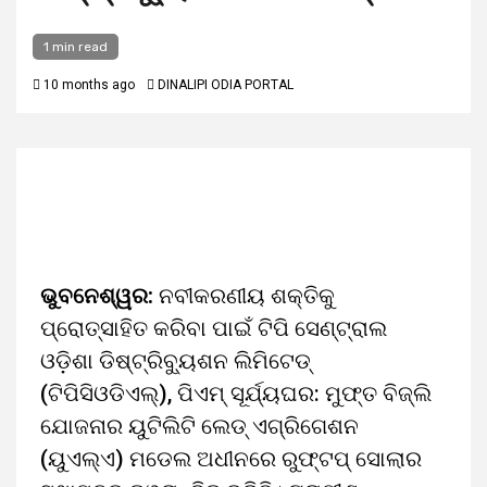
1 min read
10 months ago
DINALIPI ODIA PORTAL
ଭୁବନେଶ୍ୱର:
ନବୀକରଣୀୟ ଶକ୍ତିକୁ
ପ୍ରୋତ୍ସାହିତ କରିବା ପାଇଁ ଟିପି ସେଣ୍ଟ୍ରାଲ
ଓଡ଼ିଶା ଡିଷ୍ଟ୍ରିବ୍ୟୁଶନ ଲିମିଟେଡ୍‌
(ଟିପିସିଓଡିଏଲ୍‌), ପିଏମ୍‌ ସୂର୍ଯ୍ୟଘର: ମୁଫ୍‌ତ ବିଜ୍‌ଲି
ଯୋଜନାର ୟୁଟିଲିଟି ଲେଡ୍‌ ଏଗ୍ରିଗେଶନ
(ୟୁଏଲ୍‌ଏ) ମଡେଲ ଅଧୀନରେ ରୁଫ୍‌ଟପ୍‌ ସୋଲାର