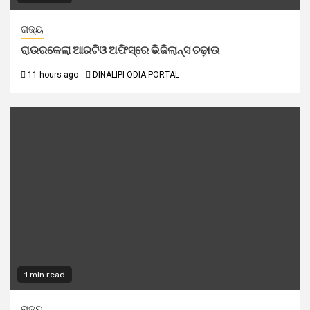
ରାଜ୍ୟ
ରାଉରକେଲା ଆରଟିଓ ଅଫିସ୍‌ରେ ଭିଜିଲାନ୍ସ ଚଢ଼ାଉ
11 hours ago
DINALIPI ODIA PORTAL
1 min read
ରାଜ୍ୟ