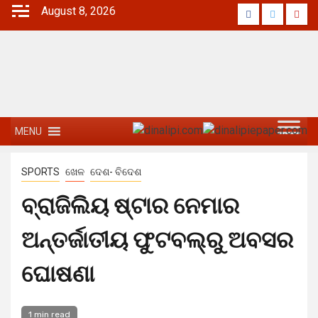
August 8, 2026
MENU
SPORTS
ଖେଳ
ଦେଶ- ବିଦେଶ
ବ୍ରାଜିଲିୟ ଷ୍ଟାର ନେମାର
ଅନ୍ତର୍ଜାତୀୟ ଫୁଟବଲ୍‌ରୁ ଅବସର
ଘୋଷଣା
1 min read