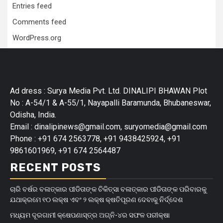
Entries feed
Comments feed
WordPress.org
Ad dress : Surya Media Pvt. Ltd. DINALIPI BHAWAN Plot
No : A-54/1 & A-55/1, Nayapalli Baramunda, Bhubaneswar,
Odisha, India.
Email : dinalipinews@gmail.com, suryomedia@gmail.com
Phone : +91 674 2563778, +91 9438425924, +91
9861601969, +91 674 2564487
RECENT POSTS
ଚାରି ବର୍ଷର ବଳାତ୍କାର ପୀଡିତାଙ୍କ ଚିକିତ୍ସା ବଳାତ୍କାର ପୀଡିତାଙ୍କ ପରିବାରକୁ
ଯଥାକ୍ରମେ ୧୦ ଲକ୍ଷ ଏବଂ ୨ ଲକ୍ଷ କ୍ଷତିପୂରଣ ଦେବାକୁ ନିର୍ଦ୍ଦେଶ
ମଧ୍ୟମ ଦୂରଗାମୀ କ୍ଷେପଣାସ୍ତ୍ର ଅଗ୍ନି-୪ର ସଫଳ ପରୀକ୍ଷା