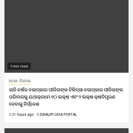
1 min read
ଦେଶ- ବିଦେଶ
ଚାରି ବର୍ଷର ବଳାତ୍କାର ପୀଡିତାଙ୍କ ଚିକିତ୍ସା ବଳାତ୍କାର ପୀଡିତାଙ୍କ
ପରିବାରକୁ ଯଥାକ୍ରମେ ୧୦ ଲକ୍ଷ ଏବଂ ୨ ଲକ୍ଷ କ୍ଷତିପୂରଣ
ଦେବାକୁ ନିର୍ଦ୍ଦେଶ
21 hours ago
DINALIPI ODIA PORTAL