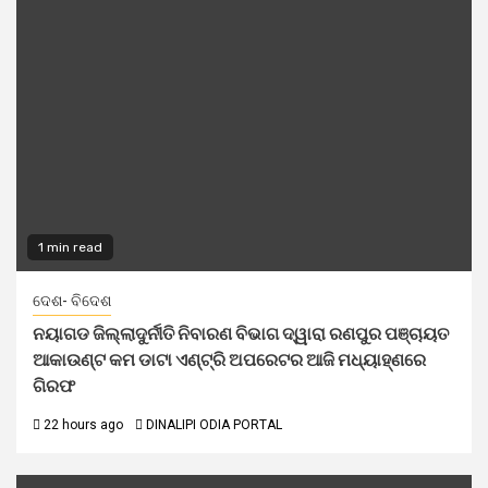
1 min read
ଦେଶ- ବିଦେଶ
ନୟାଗଡ ଜିଲ୍ଲାଦୁର୍ନୀତି ନିବାରଣ ବିଭାଗ ଦ୍ୱାରା ରଣପୁର ପଞ୍ଚାୟତ
ଆକାଉଣ୍ଟ କମ ଡାଟା ଏଣ୍ଟ୍ରି ଅପରେଟର ଆଜି ମଧ୍ୟାହ୍‌ଣରେ
ଗିରଫ
22 hours ago
DINALIPI ODIA PORTAL