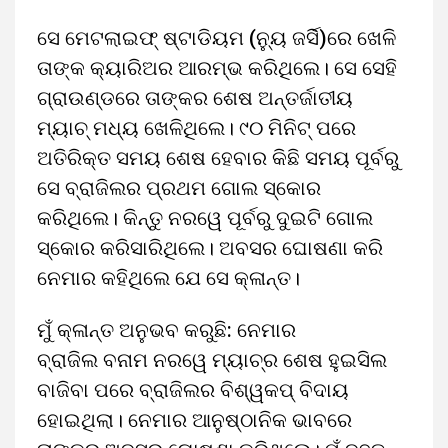
ସେ ମେଟଲାଇଫ୍ ଷ୍ଟାଡିୟମ (ନ୍ୟୁ ଜର୍ସି)ରେ ଖେଳି
ତାଙ୍କ କ୍ୟାରିଅର ଆରମ୍ଭ କରିଥିଲେ। ସେ ସେହି
ଗ୍ରାଉଣ୍ଡରେ ତାଙ୍କର ଶେଷ ଅନ୍ତର୍ଜାତୀୟ
ମ୍ୟାଚ୍ ମଧ୍ୟ ଖେଳିଥିଲେ। ୯୦ ମିନିଟ୍ ପରେ
ଅତିରିକ୍ତ ସମୟ ଶେଷ ହେବାର କିଛି ସମୟ ପୂର୍ବରୁ
ସେ ବ୍ରାଜିଲର ପ୍ରଥମ ଗୋଲ ସ୍କୋର
କରିଥିଲେ। କିନ୍ତୁ ନରୱେ ପୂର୍ବରୁ ଦୁଇଟି ଗୋଲ
ସ୍କୋର କରିସାରିଥିଲେ। ଅବସର ଘୋଷଣା କରି
ନେମାର କହିଥିଲେ ଯେ ସେ କ୍ଳାନ୍ତ।
ମୁଁ କ୍ଳାନ୍ତ ଅନୁଭବ କରୁଛି: ନେମାର
ବ୍ରାଜିଲ ବନାମ ନରୱେ ମ୍ୟାଚ୍‌ର ଶେଷ ହୁଇସିଲ
ବାଜିବା ପରେ ବ୍ରାଜିଲର ବିଶ୍ୱକପ୍ ବିଦାୟ
ହୋଇଥିଲା। ନେମାର ଆନୁଷ୍ଠାନିକ ଭାବରେ