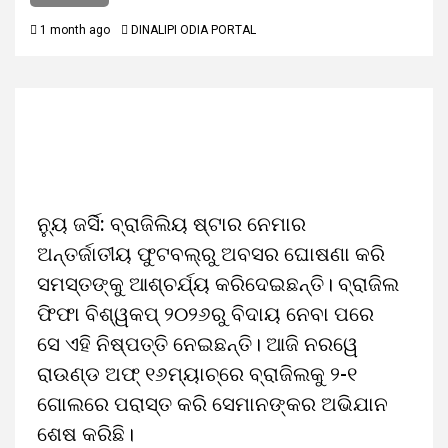
1 month ago
DINALIPI ODIA PORTAL
ନ୍ୟୁ ଜର୍ସି: ବ୍ରାଜିଲିୟ ଷ୍ଟାର ନେମାର
ଅନ୍ତର୍ଜାତୀୟ ଫୁଟବଲ୍‌ରୁ ଅବସର ଘୋଷଣା କରି
ସମସ୍ତଙ୍କୁ ଆଶ୍ଚର୍ଯ୍ୟ କରିଦେଇଛନ୍ତି। ବ୍ରାଜିଲ
ଫିଫା ବିଶ୍ୱକପ୍ ୨୦୨୬ରୁ ବିଦାୟ ନେବା ପରେ
ସେ ଏହି ନିଷ୍ପତ୍ତି ନେଇଛନ୍ତି। ଆଜି ନରୱେ
ରାଉଣ୍ଡ ଅଫ୍ ୧୬ମ୍ୟାଚ୍‌ରେ ବ୍ରାଜିଲକୁ ୨-୧
ଗୋଲରେ ପରାସ୍ତ କରି ସେମାନଙ୍କର ଅଭିଯାନ
ଶେଷ କରିଛି।