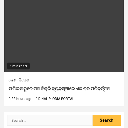
1 min read
ଦେଶ- ବିଦେଶ
ତାମିଲନାଡୁରେ ମଦ ବିକ୍ରି ବ୍ୟବସ୍ଥାରେ ଏକ ବଡ଼ ପରିବର୍ତ୍ତନ
22 hours ago
DINALIPI ODIA PORTAL