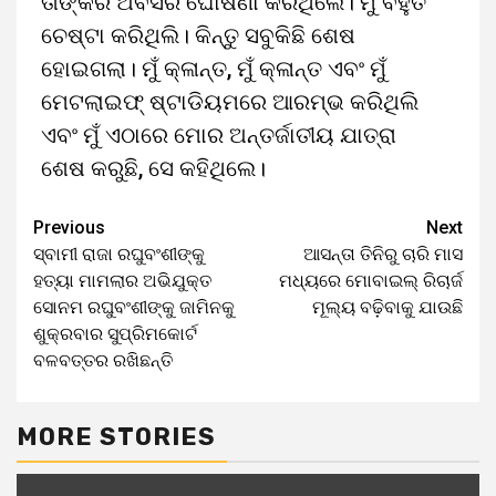
ତାଙ୍କର ଅବସର ଘୋଷଣା କରିଥିଲେ। ମୁଁ ବହୁତ
ଚେଷ୍ଟା କରିଥିଲି। କିନ୍ତୁ ସବୁକିଛି ଶେଷ
ହୋଇଗଲା। ମୁଁ କ୍ଳାନ୍ତ, ମୁଁ କ୍ଳାନ୍ତ ଏବଂ ମୁଁ
ମେଟଲାଇଫ୍ ଷ୍ଟାଡିୟମରେ ଆରମ୍ଭ କରିଥିଲି
ଏବଂ ମୁଁ ଏଠାରେ ମୋର ଅନ୍ତର୍ଜାତୀୟ ଯାତ୍ରା
ଶେଷ କରୁଛି, ସେ କହିଥିଲେ।
Previous
Next
ସ୍ବାମୀ ରାଜା ରଘୁବଂଶୀଙ୍କୁ
ଆସନ୍ତା ତିନିରୁ ଚାରି ମାସ
ହତ୍ୟା ମାମଲାର ଅଭିଯୁକ୍ତ
ମଧ୍ୟରେ ମୋବାଇଲ୍‌ ରିଚାର୍ଜ
ସୋନମ ରଘୁବଂଶୀଙ୍କୁ ଜାମିନକୁ
ମୂଲ୍ୟ ବଢ଼ିବାକୁ ଯାଉଛି
ଶୁକ୍ରବାର ସୁପ୍ରିମକୋର୍ଟ
ବଳବତ୍ତର ରଖିଛନ୍ତି
MORE STORIES