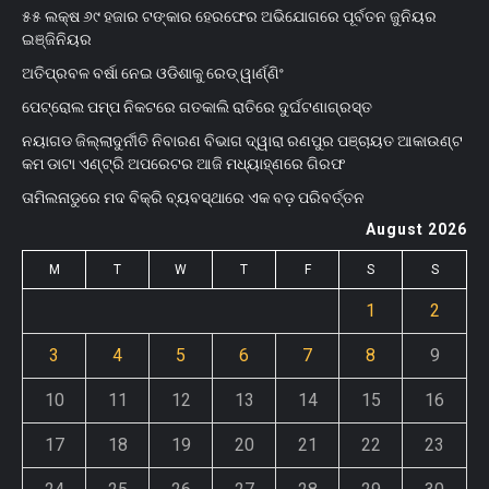
୫୫ ଲକ୍ଷ ୬୯ ହଜାର ଟଙ୍କାର ହେରଫେର ଅଭିଯୋଗରେ ପୂର୍ବତନ ଜୁନିୟର
ଇଞ୍ଜିନିୟର
ଅତିପ୍ରବଳ ବର୍ଷା ନେଇ ଓଡିଶାକୁ ରେଡ୍ ୱାର୍ଣ୍ଣିଂ
ପେଟ୍ରୋଲ ପମ୍ପ ନିକଟରେ ଗତକାଲି ରାତିରେ ଦୁର୍ଘଟଣାଗ୍ରସ୍ତ
ନୟାଗଡ ଜିଲ୍ଲାଦୁର୍ନୀତି ନିବାରଣ ବିଭାଗ ଦ୍ୱାରା ରଣପୁର ପଞ୍ଚାୟତ ଆକାଉଣ୍ଟ
କମ ଡାଟା ଏଣ୍ଟ୍ରି ଅପରେଟର ଆଜି ମଧ୍ୟାହ୍‌ଣରେ ଗିରଫ
ତାମିଲନାଡୁରେ ମଦ ବିକ୍ରି ବ୍ୟବସ୍ଥାରେ ଏକ ବଡ଼ ପରିବର୍ତ୍ତନ
August 2026
M
T
W
T
F
S
S
1
2
3
4
5
6
7
8
9
10
11
12
13
14
15
16
17
18
19
20
21
22
23