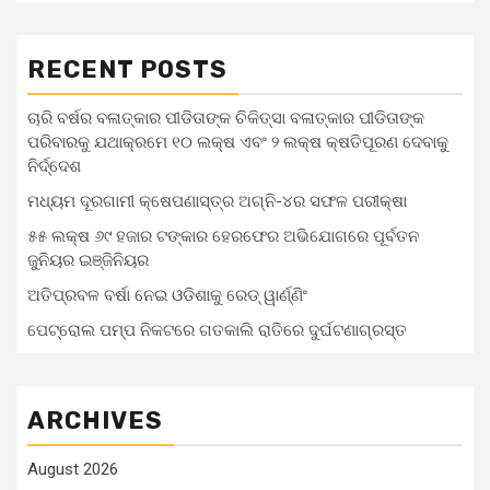
RECENT POSTS
ଚାରି ବର୍ଷର ବଳାତ୍କାର ପୀଡିତାଙ୍କ ଚିକିତ୍ସା ବଳାତ୍କାର ପୀଡିତାଙ୍କ
ପରିବାରକୁ ଯଥାକ୍ରମେ ୧୦ ଲକ୍ଷ ଏବଂ ୨ ଲକ୍ଷ କ୍ଷତିପୂରଣ ଦେବାକୁ
ନିର୍ଦ୍ଦେଶ
ମଧ୍ୟମ ଦୂରଗାମୀ କ୍ଷେପଣାସ୍ତ୍ର ଅଗ୍ନି-୪ର ସଫଳ ପରୀକ୍ଷା
୫୫ ଲକ୍ଷ ୬୯ ହଜାର ଟଙ୍କାର ହେରଫେର ଅଭିଯୋଗରେ ପୂର୍ବତନ
ଜୁନିୟର ଇଞ୍ଜିନିୟର
ଅତିପ୍ରବଳ ବର୍ଷା ନେଇ ଓଡିଶାକୁ ରେଡ୍ ୱାର୍ଣ୍ଣିଂ
ପେଟ୍ରୋଲ ପମ୍ପ ନିକଟରେ ଗତକାଲି ରାତିରେ ଦୁର୍ଘଟଣାଗ୍ରସ୍ତ
ARCHIVES
August 2026