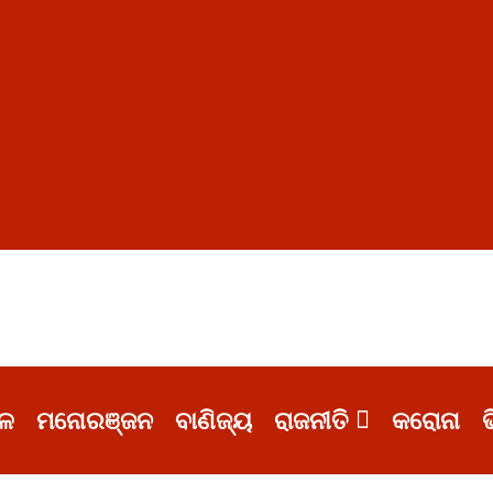
ଳ
ମନୋରଞ୍ଜନ
ବାଣିଜ୍ୟ
ରାଜନୀତି
କରୋନା
ଭ