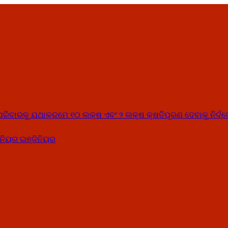
୍କ ପରିବାରକୁ ଯଥାକ୍ରମେ ୧୦ ଲକ୍ଷ ଏବଂ ୨ ଲକ୍ଷ କ୍ଷତିପୂରଣ ଦେବାକୁ ନିର୍ଦ୍
ନିୟର ଇଞ୍ଜିନିୟର