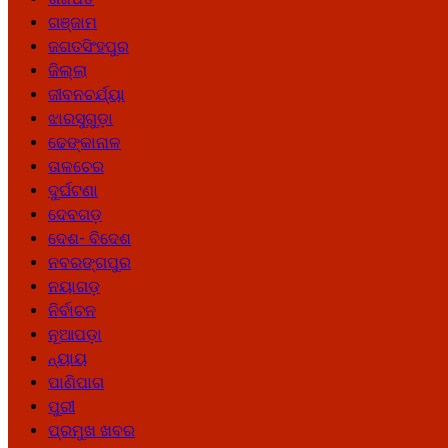
ଗଞ୍ଜାମ
ଜଗତସିଂହପୁର
ଜିଲ୍ଲା
ଜୀବନଚର୍ଯ୍ୟା
ଝାରସୁଗୁଡ଼ା
ଢେଙ୍କାନାଳ
ତାଳଚେର
ଦୁର୍ଘଟଣା
ଦେବଗଡ଼
ଦେଶ- ବିଦେଶ
ନବରଙ୍ଗପୁର
ନୟାଗଡ଼
ନିର୍ବାଚନ
ନୂଆପଡ଼ା
ନ୍ୟାୟ
ପାଣିପାଗ
ପୁରୀ
ପ୍ରମୁଖ ଖବର