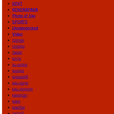
GOVT
KENDRAPARA
Photo of Day
SPORTS
Uncategorized
Video
ଅନୁଗୁଳ
ଅପରାଧ
ଆଇନ
କଟକ
କନ୍ଧମାଳ
କରୋନା
କଳାହାଣ୍ଡି
କେନ୍ଦୁଝର
କେନ୍ଦ୍ରାପଡ଼ା
କୋରାପୁଟ
ଖେଳ
ଖୋର୍ଦ୍ଧା
ଗଜପତି