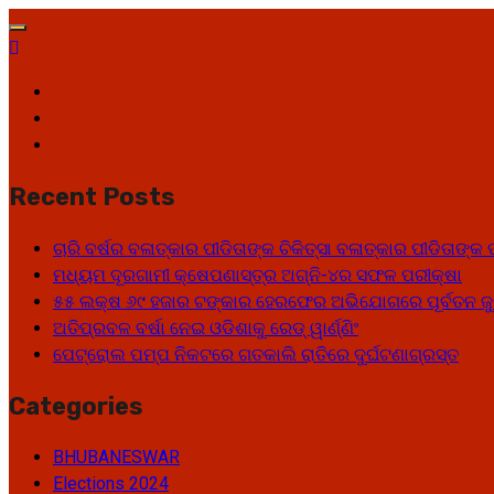
Skip
to
content
Facebook
Twitter
Youtube
Recent Posts
ଚାରି ବର୍ଷର ବଳାତ୍କାର ପୀଡିତାଙ୍କ ଚିକିତ୍ସା ବଳାତ୍କାର ପୀଡିତାଙ
ମଧ୍ୟମ ଦୂରଗାମୀ କ୍ଷେପଣାସ୍ତ୍ର ଅଗ୍ନି-୪ର ସଫଳ ପରୀକ୍ଷା
୫୫ ଲକ୍ଷ ୬୯ ହଜାର ଟଙ୍କାର ହେରଫେର ଅଭିଯୋଗରେ ପୂର୍ବତନ ଜୁ
ଅତିପ୍ରବଳ ବର୍ଷା ନେଇ ଓଡିଶାକୁ ରେଡ୍ ୱାର୍ଣ୍ଣିଂ
ପେଟ୍ରୋଲ ପମ୍ପ ନିକଟରେ ଗତକାଲି ରାତିରେ ଦୁର୍ଘଟଣାଗ୍ରସ୍ତ
Categories
BHUBANESWAR
Elections 2024