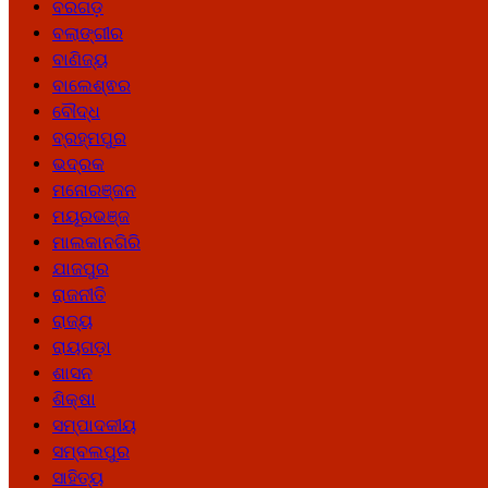
ବରଗଡ଼
ବଲାଙ୍ଗୀର
ବାଣିଜ୍ୟ
ବାଲେଶ୍ଵର
ବୌଦ୍ଧ
ବ୍ରହ୍ମପୁର
ଭଦ୍ରକ
ମନୋରଞ୍ଜନ
ମୟୂରଭଞ୍ଜ
ମାଲକାନଗିରି
ଯାଜପୁର
ରାଜନୀତି
ରାଜ୍ୟ
ରାୟଗଡ଼ା
ଶାସନ
ଶିକ୍ଷା
ସମ୍ପାଦକୀୟ
ସମ୍ବଲପୁର
ସାହିତ୍ୟ