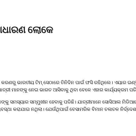
 ସାଧାରଣ ଲୋକେ
କରଣରୁ ଭାରତୀୟ ଟିମ୍ ସେଠାରେ ତିନିଦିନ ପାଇଁ ଫସି ରହିଥିଲେ। ଏୟାର ଇଣ୍
 ଯାତ୍ରୀ ମାନଙ୍କୁ ନେଇ ଭାରତ ଆସିବାକୁ ଥିବା ବେଳେ ଏହାର କାର୍ଯ୍ୟକ୍ରମ ପ
ନଙ୍କୁ ସମସ୍ୟାର ସମ୍ମୁଖୀନ ହେବାକୁ ପଡିଛି। ଯାତ୍ରୀମାନେ ସୋସିଆଲ ମିଡିଆ
ସ୍ଥା କରାଯାଇ ନଥିଲା। ଯେଉଁଥିପାଇଁ ବେସାମରିକ ବିମାନ ଚଳାଚଳ ନିର୍ଦ୍ଦେଶା