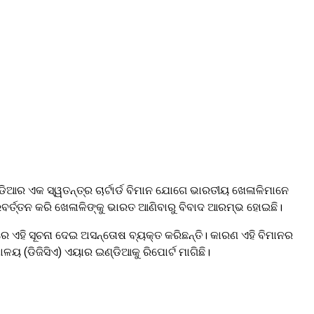
ଡିଆର ଏକ ସ୍ୱତନ୍ତ୍ର ଚାର୍ଟାର୍ଡ ବିମାନ ଯୋଗେ ଭାରତୀୟ ଖେଳାଳିମାନେ
ରିବର୍ତ୍ତନ କରି ଖେଳାଳିଙ୍କୁ ଭାରତ ଆଣିବାରୁ ବିବାଦ ଆରମ୍ଭ ହୋଇଛି।
ରେ ଏହି ସୂଚନା ଦେଇ ଅସନ୍ତୋଷ ବ୍ୟକ୍ତ କରିଛନ୍ତି। କାରଣ ଏହି ବିମାନର
ଳୟ (ଡିଜିସିଏ) ଏୟାର ଇଣ୍ଡିଆକୁ ରିପୋର୍ଟ ମାଗିଛି।