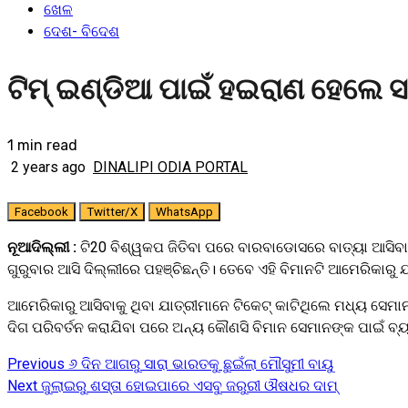
ଖେଳ
ଦେଶ- ବିଦେଶ
ଟିମ୍ ଇଣ୍ଡିଆ ପାଇଁ ହଇରାଣ ହେଲେ
1 min read
2 years ago
DINALIPI ODIA PORTAL
Facebook
Twitter/X
WhatsApp
ନୂଆଦିଲ୍ଲୀ :
ଟି20 ବିଶ୍ୱକପ ଜିତିବା ପରେ ବାରବାଡୋସରେ ବାତ୍ୟା ଆସିବା 
ଗୁରୁବାର ଆସି ଦିଲ୍ଲୀରେ ପହଞ୍ଚିଛନ୍ତି। ତେବେ ଏହି ବିମାନଟି ଆମେରିକାରୁ
ଆମେରିକାରୁ ଆସିବାକୁ ଥିବା ଯାତ୍ରୀମାନେ ଟିକେଟ୍ କାଟିଥିଲେ ମଧ୍ୟ ସେମା
ଦିଗ ପରିବର୍ତନ କରାଯିବା ପରେ ଅନ୍ୟ କୌଣସି ବିମାନ ସେମାନଙ୍କ ପାଇଁ ବ୍ୟବ
Previous
୬ ଦିନ ଆଗରୁ ସାରା ଭାରତକୁ ଛୁଇଁଲା ମୌସୁମୀ ବାୟୁ
Continue
Next
ଜୁଲାଇରୁ ଶସ୍ତା ହୋଇପାରେ ଏସବୁ ଜରୁରୀ ଔଷଧର ଦାମ୍
Reading