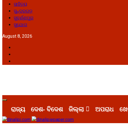
ସାହିତ୍ୟ
ସୁନ୍ଦରଗଡ଼
ସୁବର୍ଣ୍ଣପୁର
ସୁଯୋଗ
August 8, 2026
Facebook
Twitter
Youtube
Primary
Menu
ରାଜ୍ୟ
ଦେଶ- ବିଦେଶ
ଜିଲ୍ଲା
ଅପରାଧ
ଖେ