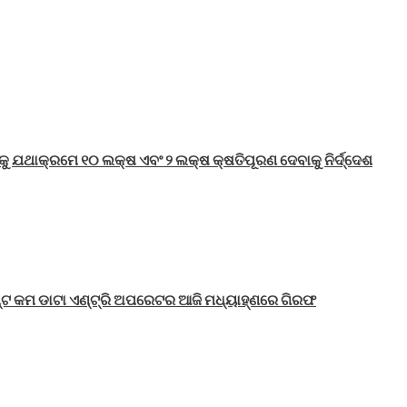
ାରକୁ ଯଥାକ୍ରମେ ୧୦ ଲକ୍ଷ ଏବଂ ୨ ଲକ୍ଷ କ୍ଷତିପୂରଣ ଦେବାକୁ ନିର୍ଦ୍ଦେଶ
ଣ୍ଟ କମ ଡାଟା ଏଣ୍ଟ୍ରି ଅପରେଟର ଆଜି ମଧ୍ୟାହ୍‌ଣରେ ଗିରଫ