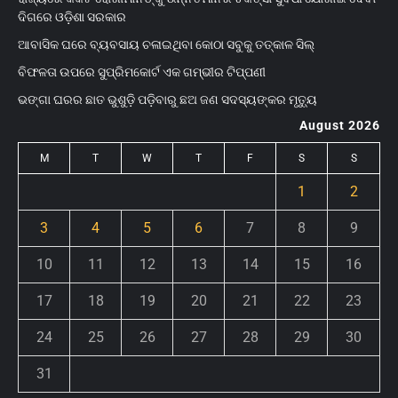
ଦିଗରେ ଓଡ଼ିଶା ସରକାର
ଆବାସିକ ଘରେ ବ୍ୟବସାୟ ଚଳାଇଥିବା କୋଠା ସବୁକୁ ତତ୍କାଳ ସିଲ୍‌
ବିଫଳତା ଉପରେ ସୁପ୍ରିମକୋର୍ଟ ଏକ ଗମ୍ଭୀର ଟିପ୍ପଣୀ
ଭଙ୍ଗା ଘରର ଛାତ ଭୁଶୁଡ଼ି ପଡ଼ିବାରୁ ଛଅ ଜଣ ସଦସ୍ୟଙ୍କର ମୃତ୍ୟୁ
August 2026
M
T
W
T
F
S
S
1
2
3
4
5
6
7
8
9
10
11
12
13
14
15
16
17
18
19
20
21
22
23
24
25
26
27
28
29
30
31