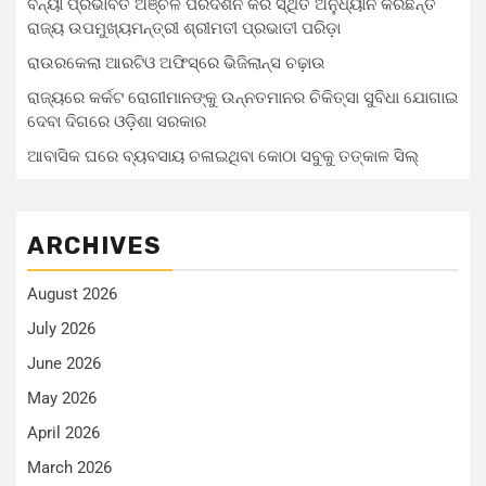
ବନ୍ୟା ପ୍ରଭାବିତ ଅଞ୍ଚଳ ପରିଦର୍ଶନ କରି ସ୍ଥିତି ଅନୁଧ୍ୟାନ କରିଛନ୍ତି
ରାଜ୍ୟ ଉପମୁଖ୍ୟମନ୍ତ୍ରୀ ଶ୍ରୀମତୀ ପ୍ରଭାତୀ ପରିଡ଼ା
ରାଉରକେଲା ଆରଟିଓ ଅଫିସ୍‌ରେ ଭିଜିଲାନ୍ସ ଚଢ଼ାଉ
ରାଜ୍ୟରେ କର୍କଟ ରୋଗୀମାନଙ୍କୁ ଉନ୍ନତମାନର ଚିକିତ୍ସା ସୁବିଧା ଯୋଗାଇ
ଦେବା ଦିଗରେ ଓଡ଼ିଶା ସରକାର
ଆବାସିକ ଘରେ ବ୍ୟବସାୟ ଚଳାଇଥିବା କୋଠା ସବୁକୁ ତତ୍କାଳ ସିଲ୍‌
ARCHIVES
August 2026
July 2026
June 2026
May 2026
April 2026
March 2026