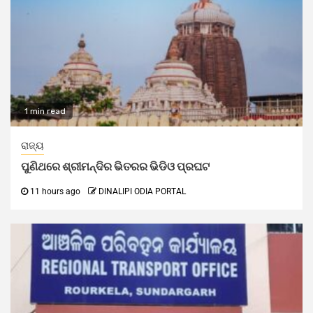
1 min read
ରାଜ୍ୟ
ପୁଣିଥରେ ଶ୍ରୀମନ୍ଦିର ଭିତରର ଭିଡିଓ ପ୍ରଘଟ
11 hours ago
DINALIPI ODIA PORTAL