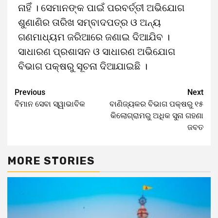
ନାହିଁ । ସେମାନଙ୍କ ପାଇଁ ପରବର୍ତ୍ତୀ ଅଭିଯୋଗ
ଶୁଣାଣିର ତାରିଖ ସମ୍ବାଦପତ୍ର ଓ ଅନ୍ୟ
ଗଣମାଧ୍ୟମ ଜରିଆରେ ଜଣାଇ ଦିଆଯିବ ।
ସାଧାରଣ ପ୍ରଶାସନ ଓ ସାଧାରଣ ଅଭିଯୋଗ
ବିଭାଗ ପକ୍ଷରୁ ସୂଚନା ଦିଆଯାଇଛି ।
Previous
Next
ବିମାନ ସେବା ସ୍ୱାଭାବିକ
ବାଣିଜ୍ୟକର ବିଭାଗ ପକ୍ଷରୁ ୧୫
କିଲୋଗ୍ରାମରୁ ଅଧିକ ସୁନା ଗହଣା
ଜବତ
MORE STORIES