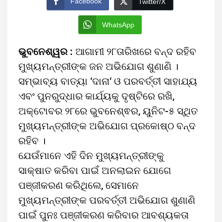
Facebook
Twitter/X
WhatsApp
ଭୁବନେଶ୍ୱର :
ଆଗାମୀ ୨୮ତାରିଖରେ ବନ୍ଦ ରହିବ
ମୁଖ୍ୟମନ୍ତ୍ରୀଙ୍କ ଜନ ଅଭିଯୋଗ ଶୁଣାଣି ।
ସମ୍ଭାବ୍ୟ ବାତ୍ୟା ‘ଦାନା‘ ଓ ପରବର୍ତ୍ତୀ ସାହାଯ୍ୟ
ଏବଂ ପୁନରୁଦ୍ଧାର କାର୍ଯ୍ୟକୁ ଦୃଷ୍ଟିରେ ରଖି,
ଅକ୍ଟୋବର ୨୮ରେ ଭୁବନେଶ୍ଵର, ୟୁନିଟ-୫ ସ୍ଥିତ
ମୁଖ୍ୟମନ୍ତ୍ରୀଙ୍କ ଅଭିଯୋଗ ପ୍ରକୋଷ୍ଠ ବନ୍ଦ
ରହିବ ।
ଯେଉଁମାନେ ଏହି ଦିନ ମୁଖ୍ୟମନ୍ତ୍ରୀଙ୍କୁ
ସାକ୍ଷାତ କରିବା ପାଇଁ ଅନଲାଇନ ଯୋଗେ
ପଞ୍ଜୀକରଣ କରିଥିଲେ, ସେମାନେ
ମୁଖ୍ୟମନ୍ତ୍ରୀଙ୍କ ପରବର୍ତ୍ତୀ ଅଭିଯୋଗ ଶୁଣାଣି
ପାଇଁ ପୁନଃ ପଞ୍ଜୀକରଣ କରିବାର ଆବଶ୍ୟକତା