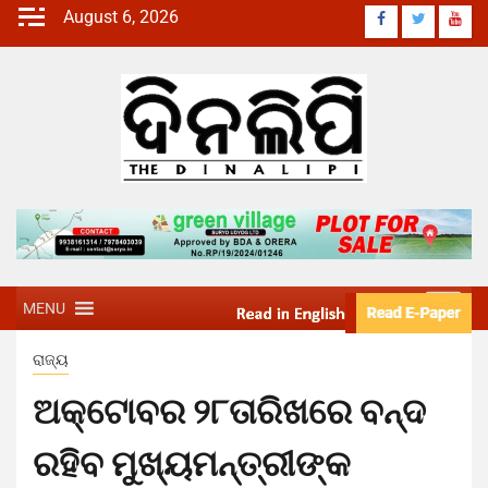
August 6, 2026
MENU
ରାଜ୍ୟ
ଅକ୍ଟୋବର ୨୮ତାରିଖରେ ବନ୍ଦ
ରହିବ ମୁଖ୍ୟମନ୍ତ୍ରୀଙ୍କ