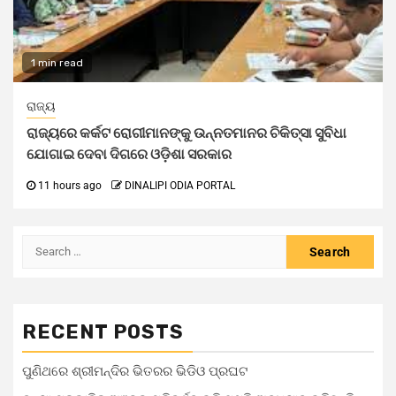
1 min read
ରାଜ୍ୟ
ରାଜ୍ୟରେ କର୍କଟ ରୋଗୀମାନଙ୍କୁ ଉନ୍ନତମାନର ଚିକିତ୍ସା ସୁବିଧା
ଯୋଗାଇ ଦେବା ଦିଗରେ ଓଡ଼ିଶା ସରକାର
11 hours ago
DINALIPI ODIA PORTAL
RECENT POSTS
ପୁଣିଥରେ ଶ୍ରୀମନ୍ଦିର ଭିତରର ଭିଡିଓ ପ୍ରଘଟ