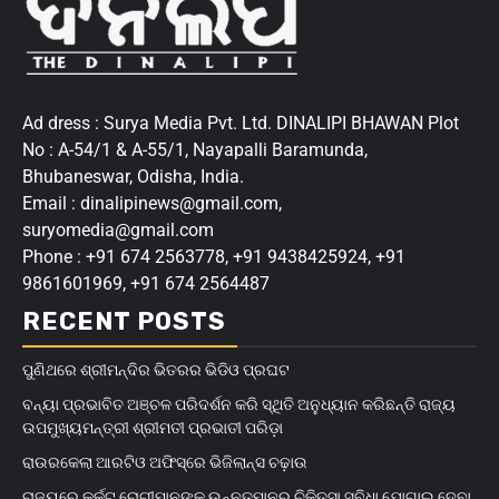
Ad dress : Surya Media Pvt. Ltd. DINALIPI BHAWAN Plot
No : A-54/1 & A-55/1, Nayapalli Baramunda,
Bhubaneswar, Odisha, India.
Email : dinalipinews@gmail.com,
suryomedia@gmail.com
Phone : +91 674 2563778, +91 9438425924, +91
9861601969, +91 674 2564487
RECENT POSTS
ପୁଣିଥରେ ଶ୍ରୀମନ୍ଦିର ଭିତରର ଭିଡିଓ ପ୍ରଘଟ
ବନ୍ୟା ପ୍ରଭାବିତ ଅଞ୍ଚଳ ପରିଦର୍ଶନ କରି ସ୍ଥିତି ଅନୁଧ୍ୟାନ କରିଛନ୍ତି ରାଜ୍ୟ
ଉପମୁଖ୍ୟମନ୍ତ୍ରୀ ଶ୍ରୀମତୀ ପ୍ରଭାତୀ ପରିଡ଼ା
ରାଉରକେଲା ଆରଟିଓ ଅଫିସ୍‌ରେ ଭିଜିଲାନ୍ସ ଚଢ଼ାଉ
ରାଜ୍ୟରେ କର୍କଟ ରୋଗୀମାନଙ୍କୁ ଉନ୍ନତମାନର ଚିକିତ୍ସା ସୁବିଧା ଯୋଗାଇ ଦେବା