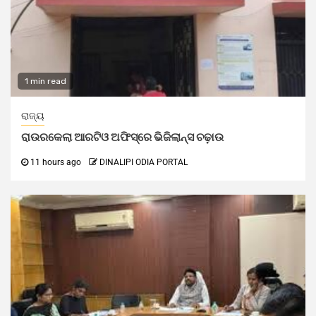
1 min read
ରାଜ୍ୟ
ରାଉରକେଲା ଆରଟିଓ ଅଫିସ୍‌ରେ ଭିଜିଲାନ୍ସ ଚଢ଼ାଉ
11 hours ago
DINALIPI ODIA PORTAL