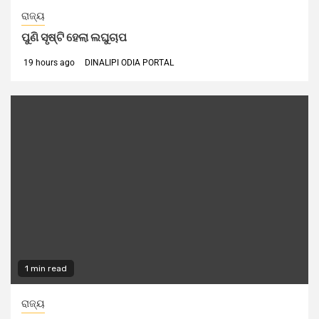
ରାଜ୍ୟ
ପୁଣି ସୃଷ୍ଟି ହେଲା ଲଘୁଚାପ
19 hours ago
DINALIPI ODIA PORTAL
1 min read
ରାଜ୍ୟ