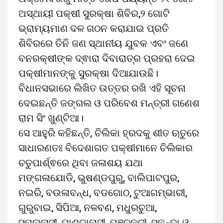
ଅସ୍ଥାୟୀ ପକ୍ଷୀ ସୁରକ୍ଷା ଶିବିର,୨ ଗୋଟି
ଭ୍ରାମ୍ୟମାଣ ଦଳ ଗଠନ କରାଯାଇ ପ୍ରତି
ଶିବିରରେ ତିନି ଜଣ ସ୍ଥାନୀୟ ଯୁବକ ଏବଂ ଜଣେ
ବନରକ୍ଷୀଙ୍କ ଦ୍ଵାରା ଦିବାରାତ୍ର ପ୍ରହରା ଦେଇ
ପକ୍ଷୀମାନଙ୍କୁ ସୁରକ୍ଷା ଦିଆଯାଉଛି।
ବିଧାନସଭାରେ ଲିଖିତ ଉତ୍ତର ରଖି ଏହି ସୂଚନା
ଦେଇଛନ୍ତି ଜଙ୍ଗଲ ଓ ପରିବେଶ ମନ୍ତ୍ରୀ ଗଣେଶ
ରାମ ସିଂ ଖୁଣ୍ଟିଆ।
ସେ ଆହୁରି କହିଛନ୍ତି, ଚିଲିକା ହ୍ରଦକୁ ଶୀତ ଋତୁରେ
ସାଧାରଣତଃ ବିଦେଶାଗତ ପକ୍ଷୀମାନେ ଚିଲିକାର
ଚତୁପାର୍ଶ୍ଵରେ ଥିବା ଜଳାଶୟ ଯଥା
ମଙ୍ଗଳାଯୋଡି, ଭୁଷଣ୍ଡପୁରୁ, ବାଲିପାଟପୁର,
ନଇରି, ବଉଳାବନ୍ଧ, ବଡଗୋଠ, ଟୁଆଗମ୍ଭାରୀ,
ଗୁରୁବାଇ, ସିପିଆ, ନଳବଣ, ମଧୁରଚୁଆ,
ସମଲନାସୀ, ପାଣ୍ଡାନାସୀ, ପଞ୍ଚକୁଦୀ, ସୁନନ୍ଦା ଓ