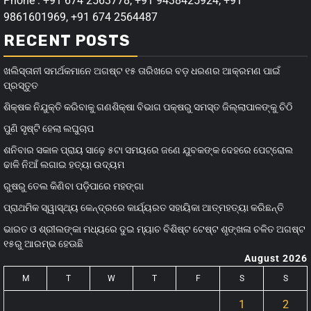
Phone : +91 674 2563778, +91 9438425924, +91
9861601969, +91 674 2564487
RECENT POSTS
ଖଲିସ୍ତାନୀ ସମର୍ଥକମାନେ ଅଗଷ୍ଟ ୧୫ ତାରିଖରେ ବଡ଼ ଧରଣର ଆକ୍ରମଣ ପାଇଁ
ପ୍ରସ୍ତୁତ
ଶିକ୍ଷକ ନିଯୁକ୍ତି କରିବାକୁ ଗଣଶିକ୍ଷା ବିଭାଗ ପକ୍ଷରୁ ସମସ୍ତ ଜିଲ୍ଲାପାଳଙ୍କୁ ଚିଠି
ପୁଣି ସୃଷ୍ଟି ହେଲା ଲଘୁଚାପ
ଶନିବାର ସକାଳ ପ୍ରାୟ ସାଢ଼େ ୫ଟା ସମୟରେ ଜଣେ ଯୁବକଙ୍କ ଦେହରେ ପେଟ୍ରୋଲ
ଢାଳି ନିଆଁ ଲଗାଇ ହତ୍ୟା ଉଦ୍ୟମ
ରୁଷରୁ ତେଲ କିଣିବା ପଡ଼ିପାରେ ମହଙ୍ଗା
ପ୍ରାଥମିକ ସ୍ୱାସ୍ଥ୍ୟ କେନ୍ଦ୍ରରେ କାର୍ଯ୍ୟରତ ସହାୟିକା ଆତ୍ମହତ୍ୟା କରିଛନ୍ତି
ଭାରତ ଓ ଶ୍ରୀଲଙ୍କା ମଧ୍ୟରେ ଦୁଇ ମ୍ୟାଚ ବିଶିଷ୍ଟ ଟେଷ୍ଟ ଶୃଙ୍ଖଳା ଚଳିତ ଅଗଷ୍ଟ
୧୫ରୁ ଆରମ୍ଭ ହେଊଛି
August 2026
M
T
W
T
F
S
S
1
2