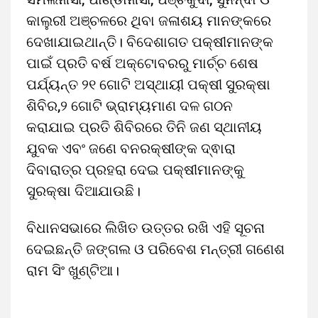
କାଲୁରୀ ଅଞ୍ଚଳରେ ଥିବା ଜଳାଶୟ ମାନଙ୍କରେ
ଦେଖାଯାଇଥାନ୍ତି। ବିଦେଶାଗତ ପକ୍ଷୀମାନଙ୍କ
ପାଇଁ ପ୍ରତି ବର୍ଷ ଅକ୍ଟୋବରରୁ ମାର୍ଚ୍ଚ ଶେଷ
ପର୍ଯ୍ୟନ୍ତ ୨୧ ଗୋଟି ଅସ୍ଥାୟୀ ପକ୍ଷୀ ସୁରକ୍ଷା
ଶିବିର,୨ ଗୋଟି ଭ୍ରାମ୍ୟମାଣ ଦଳ ଗଠନ
କରାଯାଇ ପ୍ରତି ଶିବିରରେ ତିନି ଜଣ ସ୍ଥାନୀୟ
ଯୁବକ ଏବଂ ଜଣେ ବନରକ୍ଷୀଙ୍କ ଦ୍ଵାରା
ଦିବାରାତ୍ର ପ୍ରହରା ଦେଇ ପକ୍ଷୀମାନଙ୍କୁ
ସୁରକ୍ଷା ଦିଆଯାଉଛି।
ବିଧାନସଭାରେ ଲିଖିତ ଉତ୍ତର ରଖି ଏହି ସୂଚନା
ଦେଇଛନ୍ତି ଜଙ୍ଗଲ ଓ ପରିବେଶ ମନ୍ତ୍ରୀ ଗଣେଶ
ରାମ ସିଂ ଖୁଣ୍ଟିଆ।