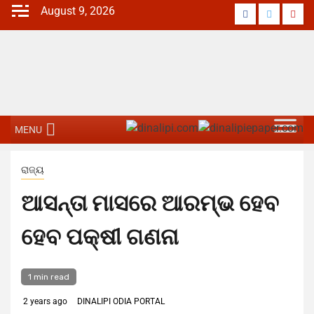
Skip
August 9, 2026
Facebook
Twitter
Yout
to
content
MENU
ରାଜ୍ୟ
ଆସନ୍ତା ମାସରେ ଆରମ୍ଭ ହେବ
ହେବ ପକ୍ଷୀ ଗଣନା
1 min read
2 years ago
DINALIPI ODIA PORTAL