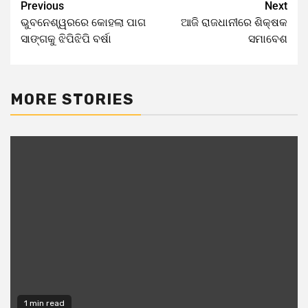
Previous
Next
Continue
ଭୁବନେଶ୍ୱରରେ କୋହଲା ପାଗ
ଆଜି ରାଜଧାନୀରେ ଶିକ୍ଷକ
Reading
ସାଙ୍ଗକୁ ଝିପିଝିପି ବର୍ଷା
ସମାବେଶ
MORE STORIES
1 min read