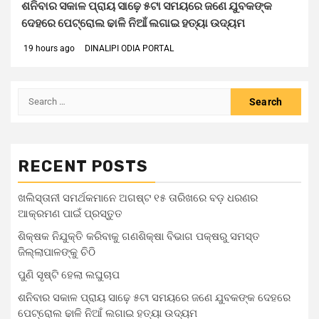
ଶନିବାର ସକାଳ ପ୍ରାୟ ସାଢ଼େ ୫ଟା ସମୟରେ ଜଣେ ଯୁବକଙ୍କ
ଦେହରେ ପେଟ୍ରୋଲ ଢାଳି ନିଆଁ ଲଗାଇ ହତ୍ୟା ଉଦ୍ୟମ
19 hours ago
DINALIPI ODIA PORTAL
Search
for:
RECENT POSTS
ଖଲିସ୍ତାନୀ ସମର୍ଥକମାନେ ଅଗଷ୍ଟ ୧୫ ତାରିଖରେ ବଡ଼ ଧରଣର
ଆକ୍ରମଣ ପାଇଁ ପ୍ରସ୍ତୁତ
ଶିକ୍ଷକ ନିଯୁକ୍ତି କରିବାକୁ ଗଣଶିକ୍ଷା ବିଭାଗ ପକ୍ଷରୁ ସମସ୍ତ
ଜିଲ୍ଲାପାଳଙ୍କୁ ଚିଠି
ପୁଣି ସୃଷ୍ଟି ହେଲା ଲଘୁଚାପ
ଶନିବାର ସକାଳ ପ୍ରାୟ ସାଢ଼େ ୫ଟା ସମୟରେ ଜଣେ ଯୁବକଙ୍କ ଦେହରେ
ପେଟ୍ରୋଲ ଢାଳି ନିଆଁ ଲଗାଇ ହତ୍ୟା ଉଦ୍ୟମ