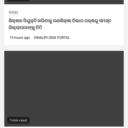
ରାଜ୍ୟ
ଶିକ୍ଷକ ନିଯୁକ୍ତି କରିବାକୁ ଗଣଶିକ୍ଷା ବିଭାଗ ପକ୍ଷରୁ ସମସ୍ତ
ଜିଲ୍ଲାପାଳଙ୍କୁ ଚିଠି
19 hours ago
DINALIPI ODIA PORTAL
1 min read