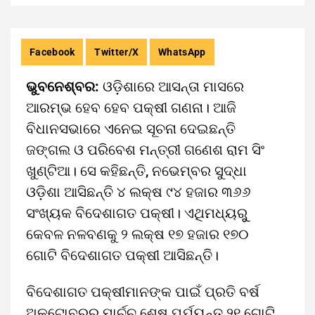
Facebook
Twitter/X
WhatsApp
ଭୁବନେଶ୍ବର:
ଓଡ଼ିଶାରେ ଆସନ୍ତା ମାସରେ
ଆରମ୍ଭ ହେବ ହେବ ପକ୍ଷୀ ଗଣନା। ଆଜି
ବିଧାନସଭାରେ ଏନେଇ ସୂଚନା ଦେଇଛନ୍ତି
ଜଙ୍ଗଲ ଓ ପରିବେଶ ମନ୍ତ୍ରୀ ଗଣେଶ ରାମ ସିଂ
ଖୁଣ୍ଟିଆ। ସେ କହିଛନ୍ତି, ନଭେମ୍ବର ସୁଦ୍ଧା
ଓଡ଼ିଶା ଆସିଛନ୍ତି ୪ ଲକ୍ଷ ୯୪ ହଜାର ୩୬୬
ସଂଖ୍ୟକ ବିଦେଶାଗତ ପକ୍ଷୀ। ଏଥିମଧ୍ୟରୁୁ
କେବଳ ନଳବଣକୁ ୨ ଲକ୍ଷ ୧୭ ହଜାର ୧୭୦
ଗୋଟି ବିଦେଶାଗତ ପକ୍ଷୀ ଆସିଛନ୍ତି।
ବିଦେଶାଗତ ପକ୍ଷୀମାନଙ୍କ ପାଇଁ ପ୍ରତି ବର୍ଷ
ଅକ୍ଟୋବରରୁ ମାର୍ଚ୍ଚ ଶେଷ ପର୍ଯ୍ୟନ୍ତ ୨୧ ଗୋଟି