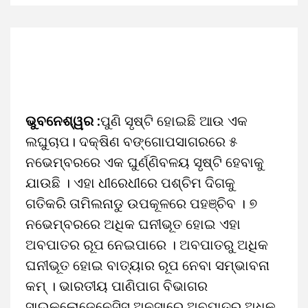
ଭୁବନେଶ୍ୱର :
ପୁଣି ସୃଷ୍ଟି ହୋଇଛି ଆଉ ଏକ
ଲଘୁଚାପ। ଦକ୍ଷିଣ ବଙ୍ଗୋପସାଗରରେ ୫
ନଭେମ୍ବରରେ ଏକ ଘୁର୍ଣ୍ଣିବଳୟ ସୃଷ୍ଟି ହେବାକୁ
ଯାଉଛି । ଏହା ଧୀରେଧୀରେ ପଶ୍ଚିମ ଦିଗକୁ
ଗତିକରି ତାମିଲନାଡୁ ଉପକୂଳରେ ପହଞ୍ଚିବ । ୭
ନଭେମ୍ବରରେ ଅଧିକ ଘନୀଭୂତ ହୋଇ ଏହା
ଅବପାତର ରୂପ ନେଇପାରେ । ଅବପାତରୁ ଅଧିକ
ଘନୀଭୂତ ହୋଇ ବାତ୍ୟାର ରୂପ ନେବା ସମ୍ଭାବନା
କମ୍‌ । ଭାରତୀୟ ପାଣିପାଗ ବିଭାଗର
ସାଇକ୍ଲୋଜେନେସିସ ଅନୁସାରେ ଅବପାତରୁ ଅଧିକ