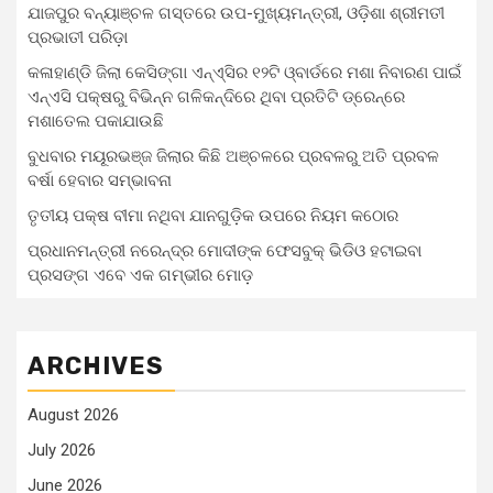
ଯାଜପୁର ବନ୍ୟାଞ୍ଚଳ ଗସ୍ତରେ ଉପ-ମୁଖ୍ୟମନ୍ତ୍ରୀ, ଓଡ଼ିଶା ଶ୍ରୀମତୀ
ପ୍ରଭାତୀ ପରିଡ଼ା
କଳାହାଣ୍ଡି ଜିଲା କେସିଙ୍ଗା ଏନ୍‌ଏ୍‌ସିର ୧୨ଟି ଓ୍ବାର୍ଡରେ ମଶା ନିବାରଣ ପାଇଁ
ଏନ୍‌ଏସି ପକ୍ଷରୁ ବିଭିନ୍ନ ଗଳିକନ୍ଦିରେ ଥିବା ପ୍ରତିଟି ଡ୍ରେନ୍‌ରେ
ମଶାତେଲ ପକାଯାଉଛି
ବୁଧବାର ମୟୂରଭଞ୍ଜ ଜିଲାର କିଛି ଅଞ୍ଚଳରେ ପ୍ରବଳରୁ ଅତି ପ୍ରବଳ
ବର୍ଷା ହେବାର ସମ୍ଭାବନା
ତୃତୀୟ ପକ୍ଷ ବୀମା ନଥିବା ଯାନଗୁଡ଼ିକ ଉପରେ ନିୟମ କଠୋର
ପ୍ରଧାନମନ୍ତ୍ରୀ ନରେନ୍ଦ୍ର ମୋଦୀଙ୍କ ଫେସବୁକ୍ ଭିଡିଓ ହଟାଇବା
ପ୍ରସଙ୍ଗ ଏବେ ଏକ ଗମ୍ଭୀର ମୋଡ଼
ARCHIVES
August 2026
July 2026
June 2026