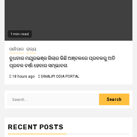
1 min read
ପାଣିପାଗ
ରାଜ୍ୟ
ବୁଧବାର ମୟୂରଭଞ୍ଜ ଜିଲାର କିଛି ଅଞ୍ଚଳରେ ପ୍ରବଳରୁ ଅତି
ପ୍ରବଳ ବର୍ଷା ହେବାର ସମ୍ଭାବନା
18 hours ago
DINALIPI ODIA PORTAL
RECENT POSTS