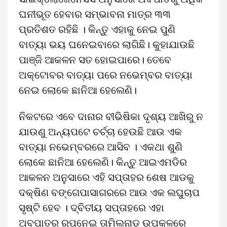
ଘନୀଭୂତ ହେବାର ସମ୍ଭାବନା ମାତ୍ର ୩୩
ପ୍ରତିଶତ ରହିଛି । କିନ୍ତୁ ଏହାକୁ ନେଇ ପୁଣି
ବାତ୍ୟା ଭୟ ଘନେଇବାରେ ଲାଗିଛି। କୁହାଯାଉଛି
ପାଞ୍ଜି ଆକଳନ ସତ ହୋଇପାରେ। ତେବେ
ଅକ୍ଟୋବର ବାତ୍ୟା ପରେ ନଭେମ୍ବର ବାତ୍ୟା
ନେଇ ଲୋକେ ଛାନିଆ ହେଲେଣି।
ନିକଟରେ ଏବେ ଦାନାର ବୀଭିଷିକା ଦୃଶ୍ୟ ଆଖିରୁ ନ
ଯାଉଣୁ ଅନ୍ୟପଟେ ଚର୍ଚ୍ଚା ହେଉଛି ଆଉ ଏକ
ବାତ୍ୟା ନଭେମ୍ବରରେ ଆସିବ । ଏକଥା ଶୁଣି
ଲୋକେ ଛାନିଆ ହେଲେଣି। କିନ୍ତୁ ଆଇଏମଡିର
ଆକଳନ ଅନୁସାରେ ଏହି ସପ୍ତାହର ଶେଷ ଆଡକୁ
ଦକ୍ଷିଣ ବଙ୍ଗେପାସାଗରରେ ଆଉ ଏକ ଲଘୁଚାପ
ସୃଷ୍ଟି ହେବ । ଦ୍ବିତୀୟ ସପ୍ତାହରେ ଏହା
ଅବପାତର ରୂପନେଇ ତାମିଲନାଡୁ ଉପକୂଳରେ