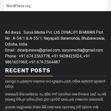
WordPress.org
Ad dress : Surya Media Pvt. Ltd. DINALIPI BHAWAN Plot
No : A-54/1 & A-55/1, Nayapalli Baramunda, Bhubaneswar,
Odisha, India.
Email : dinalipinews@gmail.com, suryomedia@gmail.com
Phone : +91 674 2563778, +91 9438425924, +91
9861601969, +91 674 2564487
RECENT POSTS
ଯାଜପୁର ବନ୍ୟାଞ୍ଚଳ ଗସ୍ତରେ ଉପ-ମୁଖ୍ୟମନ୍ତ୍ରୀ, ଓଡ଼ିଶା ଶ୍ରୀମତୀ ପ୍ରଭାତୀ
ପରିଡ଼ା
କଳାହାଣ୍ଡି ଜିଲା କେସିଙ୍ଗା ଏନ୍‌ଏ୍‌ସିର ୧୨ଟି ଓ୍ବାର୍ଡରେ ମଶା ନିବାରଣ ପାଇଁ ଏନ୍‌ଏସି
ପକ୍ଷରୁ ବିଭିନ୍ନ ଗଳିକନ୍ଦିରେ ଥିବା ପ୍ରତିଟି ଡ୍ରେନ୍‌ରେ ମଶାତେଲ ପକାଯାଉଛି
ବୁଧବାର ମୟୂରଭଞ୍ଜ ଜିଲାର କିଛି ଅଞ୍ଚଳରେ ପ୍ରବଳରୁ ଅତି ପ୍ରବଳ ବର୍ଷା