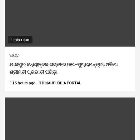
1 min read
ରାଜ୍ୟ
ଯାଜପୁର ବନ୍ୟାଞ୍ଚଳ ଗସ୍ତରେ ଉପ-ମୁଖ୍ୟମନ୍ତ୍ରୀ, ଓଡ଼ିଶା
ଶ୍ରୀମତୀ ପ୍ରଭାତୀ ପରିଡ଼ା
15 hours ago
DINALIPI ODIA PORTAL