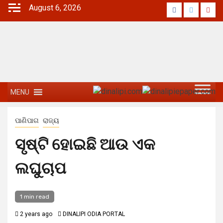
August 6, 2026
MENU
ପାଣିପାଗ
ରାଜ୍ୟ
ସୃଷ୍ଟି ହୋଇଛି ଆଉ ଏକ
ଲଘୁଚାପ
1 min read
2 years ago
DINALIPI ODIA PORTAL