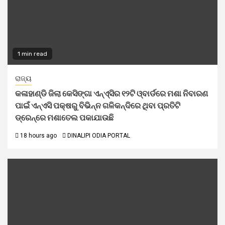
1 min read
ରାଜ୍ୟ
କଳାହାଣ୍ଡି ଜିଲା କେସିଙ୍ଗା ଏନ୍‌ଏ୍‌ସିର ୧୨ଟି ଓ୍ବାର୍ଡରେ ମଶା ନିବାରଣ
ପାଇଁ ଏନ୍‌ଏସି ପକ୍ଷରୁ ବିଭିନ୍ନ ଗଳିକନ୍ଦିରେ ଥିବା ପ୍ରତିଟି
ଡ୍ରେନ୍‌ରେ ମଶାତେଲ ପକାଯାଉଛି
18 hours ago
DINALIPI ODIA PORTAL