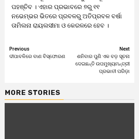
ପହଞ୍ଚିବ । ଏହାର ପ୍ରଭାବରେ ୭ରୁ ୧୧
ନଭେମ୍ଭର ଭିତରେ ପ୍ରବଳରୁ ଅତିପ୍ରବଳ ବର୍ଷା
ତାମିଲନା ରାୟଲସୀମା ଓ କେରଳରେ ହେବ ।
Previous
Next
ଦୀପାବଳିରେ ବାଣ ବିସ୍ଫୋରଣ
ଶନିବାର ପୁଣି ଏକ ବଡ଼ ସୂଚନା
ଦେଇଛନ୍ତି ଉପମୁଖ୍ୟମନ୍ତ୍ରୀ
ପ୍ରଭାତୀ ପରିଡ଼ା
MORE STORIES