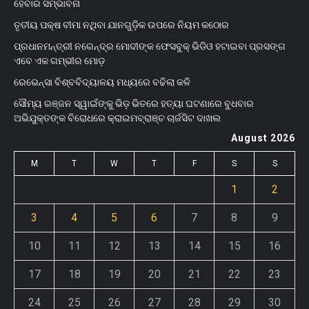
ହେବାର ସମ୍ଭାବନା
ତୃତୀୟ ପକ୍ଷ ବୀମା ନଥିବା ଯାନଗୁଡ଼ିକ ଉପରେ ନିୟମ କଠୋର
ପ୍ରଧାନମନ୍ତ୍ରୀ ନରେନ୍ଦ୍ର ମୋଦୀଙ୍କ ଫେସବୁକ୍ ଭିଡିଓ ହଟାଇବା ପ୍ରସଙ୍ଗ
ଏବେ ଏକ ଗମ୍ଭୀର ମୋଡ଼
ରେଭେନ୍ସା ବିଶ୍ବବିଦ୍ୟାଳୟ ମଧ୍ୟରେ ବଢିଲା କଳି
ସୌମ୍ୟ ରଞ୍ଜନ ସ୍ୱାଇଁଙ୍କୁ ଭିଡ଼ ଭିତରେ ହତ୍ୟା ଘଟଣାରେ ବୁଧବାର
ଅଭିଯୁକ୍ତଙ୍କ ବିରୋଧରେ କ୍ରାଇମବ୍ରାଞ୍ଚ ଚାର୍ଜସିଟ ଦାଖଲ
August 2026
M
T
W
T
F
S
S
1
2
3
4
5
6
7
8
9
10
11
12
13
14
15
16
17
18
19
20
21
22
23
24
25
26
27
28
29
30