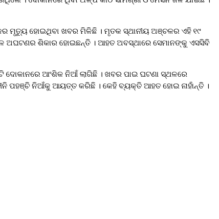
ର ମୃତ୍ୟୁ ହୋଇଥିବା ଖବର ମିଳିଛି । ମୃତକ ସ୍ଥାନୀୟ ଅଞ୍ଚଳର ଏହି ୧୯
ବେଳେ ଅଘଟଣର ଶିକାର ହୋଇଛନ୍ତି । ଆହତ ଅବସ୍ଥାରେ ସେମାନଙ୍କୁ ଏସସିବି
 ୩ଟି ଦୋକାନରେ ଆଂଶିକ ନିଆଁ ଲାଗିଛି । ଖବର ପାଇ ଘଟଣା ସ୍ଥଳରେ
ପହଞ୍ଚି ନିଆଁକୁ ଆୟତ୍ତ କରିଛି । କେହି ବ୍ୟକ୍ତି ଆହତ ହୋଇ ନାହାଁନ୍ତି ।