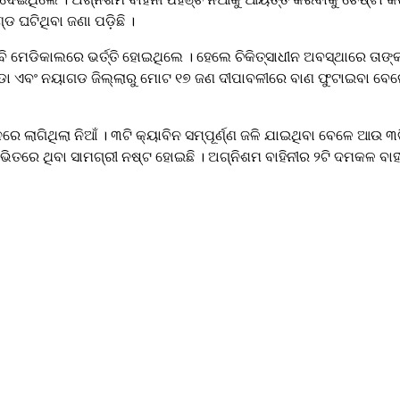
 ଘଟିଥିବା ଜଣା ପଡ଼ିଛି ।
 ମେଡିକାଲରେ ଭର୍ତ୍ତି ହୋଇଥିଲେ । ହେଲେ ଚିକିତ୍ସାଧୀନ ଅବସ୍ଥାରେ ତାଙ୍କ
୍ରାପଡା ଏବଂ ନୟାଗଡ ଜିଲ୍ଲାରୁ ମୋଟ ୧୭ ଜଣ ଦୀପାବଳୀରେ ବାଣ ଫୁଟାଇବା 
ରେ ଲାଗିଥିଲା ନିଆଁ । ୩ଟି କ୍ୟାବିନ ସମ୍ପୂର୍ଣ୍ଣ ଜଳି ଯାଇଥିବା ବେଳେ ଆଉ
ତରେ ଥିବା ସାମଗ୍ରୀ ନଷ୍ଟ ହୋଇଛି । ଅଗ୍ନିଶମ ବାହିନୀର ୨ଟି ଦମକଳ ବାହୀନି 