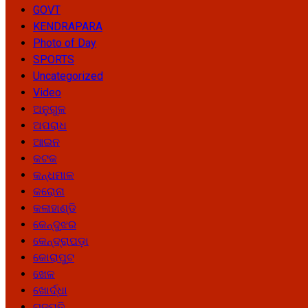
GOVT
KENDRAPARA
Photo of Day
SPORTS
Uncategorized
Video
ଅନୁଗୁଳ
ଅପରାଧ
ଆଇନ
କଟକ
କନ୍ଧମାଳ
କରୋନା
କଳାହାଣ୍ଡି
କେନ୍ଦୁଝର
କେନ୍ଦ୍ରାପଡ଼ା
କୋରାପୁଟ
ଖେଳ
ଖୋର୍ଦ୍ଧା
ଗଜପତି