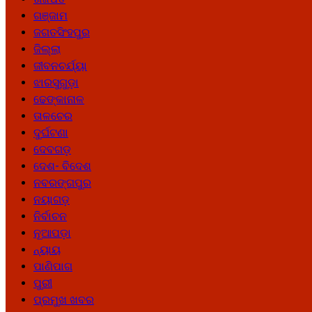
ଗଞ୍ଜାମ
ଜଗତସିଂହପୁର
ଜିଲ୍ଲା
ଜୀବନଚର୍ଯ୍ୟା
ଝାରସୁଗୁଡ଼ା
ଢେଙ୍କାନାଳ
ତାଳଚେର
ଦୁର୍ଘଟଣା
ଦେବଗଡ଼
ଦେଶ- ବିଦେଶ
ନବରଙ୍ଗପୁର
ନୟାଗଡ଼
ନିର୍ବାଚନ
ନୂଆପଡ଼ା
ନ୍ୟାୟ
ପାଣିପାଗ
ପୁରୀ
ପ୍ରମୁଖ ଖବର