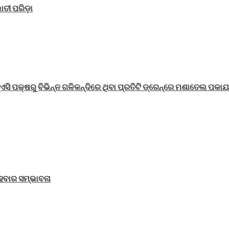
ତୀ ପରିଡ଼ା
ଏନ୍‌ଏସି ପକ୍ଷରୁ ବିଭିନ୍ନ ଗଳିକନ୍ଦିରେ ଥିବା ପ୍ରତିଟି ଡ୍ରେନ୍‌ରେ ମଶାତେଲ ପକା
ହେବାର ସମ୍ଭାବନା