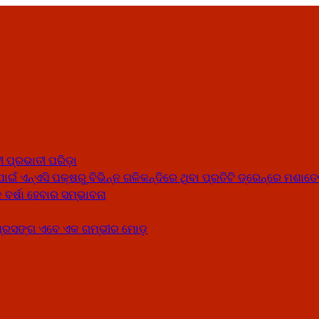
 ପ୍ରଭାତୀ ପରିଡ଼ା
ଣ ପାଇଁ ଏନ୍‌ଏସି ପକ୍ଷରୁ ବିଭିନ୍ନ ଗଳିକନ୍ଦିରେ ଥିବା ପ୍ରତିଟି ଡ୍ରେନ୍‌ରେ ମଶ
ବର୍ଷା ହେବାର ସମ୍ଭାବନା
 ପ୍ରସଙ୍ଗ ଏବେ ଏକ ଗମ୍ଭୀର ମୋଡ଼