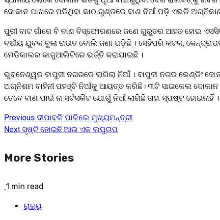
ଦୋକାନ ପାଖରେ ପଡିଥିବା କାଠ ଗୁଣ୍ଡରେ ବାଣ ନିଆଁ ପଡ଼ି ଏଭଳି ଅଗ୍ନିକାଣ୍ଡ
ପୁରୀ ବାଟ ଗାଁରେ ବି ବାଣ ବିସ୍ଫୋରଣରେ ଜଣେ ଗୁରୁତର ଆହତ ହୋଇ ଏସସିବି
ବର୍ଷୀୟ ଯୁବକ ବୁଲା ରାଉତ ବୋଲି ଜଣା ପଡ଼ିଛି । ସେହିପରି କଟକ, କେନ୍ଦ
ମେଡିକାଲର କାଜୁଆଲିଟିରେ ଭର୍ତ୍ତି କରାଯାଇଛି ।
ଭୁବନେଶ୍ୱର ବାପୁଜୀ ନଗରରେ ଲାଗିଲା ନିଆଁ । ବାପୁଜୀ ନଗର ଭେଣ୍ଡିଂ ଜୋନ
ଅଗ୍ନିଶମ ବାହିନୀ ପହଞ୍ଚି ନିଆଁକୁ ଆୟତ୍ତ କରିଛି। ୩ଟି ସାଇକେଲ ଦୋକାନ ଭି
ତେବେ ବାଣ ପାଇଁ ନା ସର୍ଟସର୍କିଟ ଯୋଗୁଁ ନିଆଁ ଲାଗିଛି ତାହା ସ୍ପଷ୍ଟ ହୋଇନାହିଁ ।
Previous
ଦୀପାବଳି ପାଳିଲେ ମୁଖ୍ୟମନ୍ତ୍ରୀ
Continue
Next
ସୃଷ୍ଟି ହୋଇଛି ଆଉ ଏକ ଲଘୁଚାପ
Reading
More Stories
1 min read
ରାଜ୍ୟ