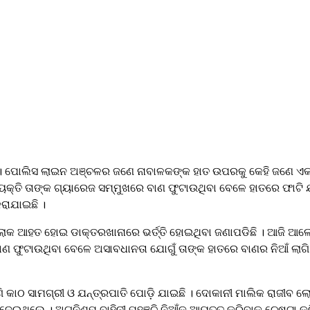
 ପୋଲିସ ଲାଇନ ଅଞ୍ଚଳର ଜଣେ ନାବାଳକଙ୍କ ହାତ ଉପରକୁ କେହି ଜଣେ ଏକ ବା
ୟକ୍ତି ତାଙ୍କ ଗ୍ୟାରେଜ ସମ୍ମୁଖରେ ବାଣ ଫୁଟାଉଥିବା ବେଳେ ହାତରେ ଫାଟି ଯ
ରାଯାଇଛି ।
ଲୋକ ଆହତ ହୋଇ ଡାକ୍ତରଖାନାରେ ଭର୍ତ୍ତି ହୋଇଥିବା ଜଣାପଡିଛି । ଆଜି ଆଲ
 ଫୁଟାଉଥିବା ବେଳେ ଅସାବଧାନତା ଯୋଗୁଁ ତାଙ୍କ ହାତରେ ବାଣର ନିଆଁ ଲାଗି
ଗି କାଠ ସାମଗ୍ରୀ ଓ ଯନ୍ତ୍ରପାତି ପୋଡ଼ି ଯାଇଛି । ଦୋକାନୀ ମାଲିକ ରାଜୀବ ଲ
 ଦେଇଥିଲେ । ଅଗ୍ନିଶମ ବାହିନୀ ପହଞ୍ଚି ନିଆଁକୁ ଆୟତ୍ତ କରିବାକୁ ଚେଷ୍ଟା 