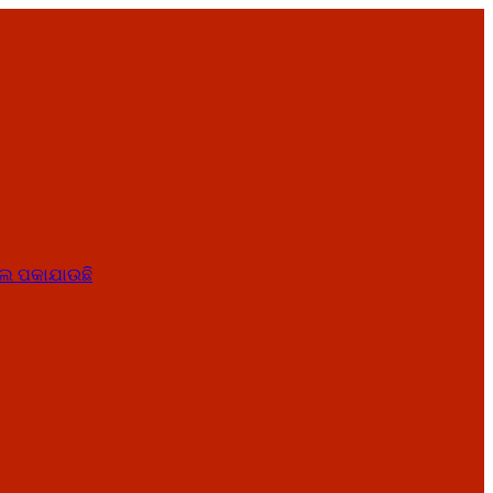
ାତେଲ ପକାଯାଉଛି