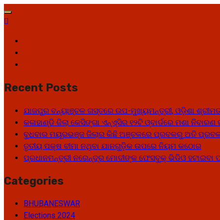
Skip
to
content
Facebook
Twitter
Youtube
Recent Posts
ଯାଜପୁର ବନ୍ୟାଞ୍ଚଳ ଗସ୍ତରେ ଉପ-ମୁଖ୍ୟମନ୍ତ୍ରୀ, ଓଡ଼ିଶା ଶ୍ରୀମତୀ
କଳାହାଣ୍ଡି ଜିଲା କେସିଙ୍ଗା ଏନ୍‌ଏ୍‌ସିର ୧୨ଟି ଓ୍ବାର୍ଡରେ ମଶା ନିବାର
ବୁଧବାର ମୟୂରଭଞ୍ଜ ଜିଲାର କିଛି ଅଞ୍ଚଳରେ ପ୍ରବଳରୁ ଅତି ପ୍ରବଳ 
ତୃତୀୟ ପକ୍ଷ ବୀମା ନଥିବା ଯାନଗୁଡ଼ିକ ଉପରେ ନିୟମ କଠୋର
ପ୍ରଧାନମନ୍ତ୍ରୀ ନରେନ୍ଦ୍ର ମୋଦୀଙ୍କ ଫେସବୁକ୍ ଭିଡିଓ ହଟାଇବା
Categories
BHUBANESWAR
Elections 2024