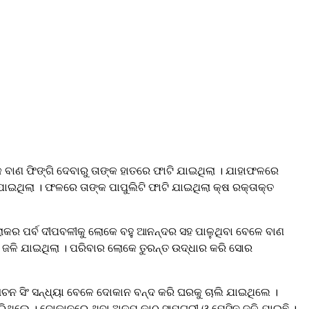
ଣ ଫିଙ୍ଗି ଦେବାରୁ ତାଙ୍କ ହାତରେ ଫାଟି ଯାଇଥିଲା । ଯାହାଫଳରେ
ାଇଥିଲା । ଫଳରେ ତାଙ୍କ ପାପୁଲିଟି ଫାଟି ଯାଇଥିଲା କ୍ଷ ରକ୍ତାକ୍ତ
ୋକର ପର୍ବ ଦୀପବଳୀକୁ ଲୋକେ ବହୁ ଆନନ୍ଦର ସହ ପାଳୁଥିବା ବେଳେ ବାଣ
 ଜଳି ଯାଇଥିଲା । ପରିବାର ଲୋକେ ତୁରନ୍ତ ଉଦ୍ଧାର କରି ସୋର
ୋଚନ ସିଂ ସନ୍ଧ୍ୟା ବେଳେ ଦୋକାନ ବନ୍ଦ କରି ଘରକୁ ଚାଲି ଯାଇଥିଲେ ।
କରିଥିଲେ । ଦୋକାନରେ ଥିବା ଅଳ୍ପ କାଠ ସାମଗ୍ରୀ ଓ ମେସିନ ଜଳି ଯାଇଛି ।