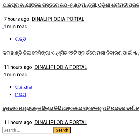
ଯାଜପୁର ବନ୍ୟାଞ୍ଚଳ ଗସ୍ତରେ ଉପ-ମୁଖ୍ୟମନ୍ତ୍ରୀ, ଓଡ଼ିଶା ଶ୍ରୀମତୀ ପ୍ରଭା
7 hours ago
DINALIPI ODIA PORTAL
1 min read
ରାଜ୍ୟ
କଳାହାଣ୍ଡି ଜିଲା କେସିଙ୍ଗା ଏନ୍‌ଏ୍‌ସିର ୧୨ଟି ଓ୍ବାର୍ଡରେ ମଶା ନିବାରଣ ପାଇଁ 
11 hours ago
DINALIPI ODIA PORTAL
1 min read
ପାଣିପାଗ
ରାଜ୍ୟ
ବୁଧବାର ମୟୂରଭଞ୍ଜ ଜିଲାର କିଛି ଅଞ୍ଚଳରେ ପ୍ରବଳରୁ ଅତି ପ୍ରବଳ ବର୍ଷା 
11 hours ago
DINALIPI ODIA PORTAL
Search
for: