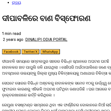
ରାଜ୍ୟ
ଦୀପାବଳିରେ ବାଣ ବିସ୍ଫୋରଣ
1 min read
2 years ago
DINALIPI ODIA PORTAL
Facebook
Twitter/X
WhatsApp
ଦୀପାବଳି ସମୟରେ ସମ୍ବଲପୁର ସହରର ବିଭିନ୍ନ ସ୍ଥାନରେ ଅଘଟଣ ଘଟଛି ।
ନାବାଳକର ହାତ ପାପୁଲି ଜଳି ଯାଇଥିଲା । ସେହିପରି ଅଇଁଠାପାଲିରେ ଜଣେ ବ୍
ଅବସ୍ଥାରେ ଉଭୟଙ୍କୁ ଜିଲ୍ଲା ମୁଖ୍ୟ ଚିକିତ୍ସାଳୟକୁ ଅଣାଯାଇ ଚିକିତ୍ସା କ
ସେପଟେ ସୋରର ବିଭିନ୍ନ ଅଞ୍ଚଳରୁ ନାବାଳକଙ୍କ ସମେତ ୧୦ରୁ ଊର୍ଦ୍ଧ୍ୱ 
ଫୁଟାଇବା କାରଣରୁ ଏହିଭଳି ଅଘଟଣ ଘଟିଥିବା ଜଣାପଡିଛି । ଘର ଆଗରେ ବାଣ
ଡ଼ାକ୍ତରଖାନାରେ ଭର୍ତ୍ତି କରିଥିଲେ ।
ରେମୁଣା ବସଷ୍ଟାଣ୍ଡ ସାମ୍ନାରେ ଥିବା ଏକ ଫର୍ଣ୍ଣିଚର ଦୋକାନରେ ନିଆଁ ଲା
ସ୍ଥାନୀୟ ଲୋକେ ଦୋକାନ ଭିତରୁ ଧୂଆଁ ବାହାରୁଥିବା ଦେଖି ରାଜୀବଙ୍କୁ ଖବର