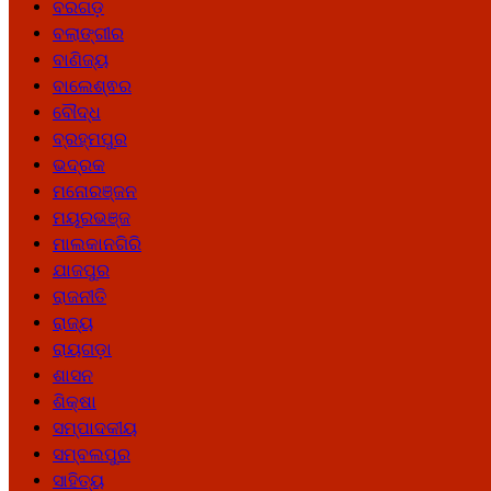
ବରଗଡ଼
ବଲାଙ୍ଗୀର
ବାଣିଜ୍ୟ
ବାଲେଶ୍ଵର
ବୌଦ୍ଧ
ବ୍ରହ୍ମପୁର
ଭଦ୍ରକ
ମନୋରଞ୍ଜନ
ମୟୂରଭଞ୍ଜ
ମାଲକାନଗିରି
ଯାଜପୁର
ରାଜନୀତି
ରାଜ୍ୟ
ରାୟଗଡ଼ା
ଶାସନ
ଶିକ୍ଷା
ସମ୍ପାଦକୀୟ
ସମ୍ବଲପୁର
ସାହିତ୍ୟ