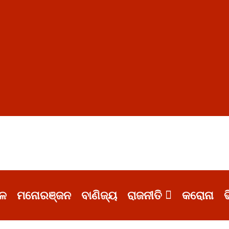
ଳ
ମନୋରଞ୍ଜନ
ବାଣିଜ୍ୟ
ରାଜନୀତି
କରୋନା
ଭ