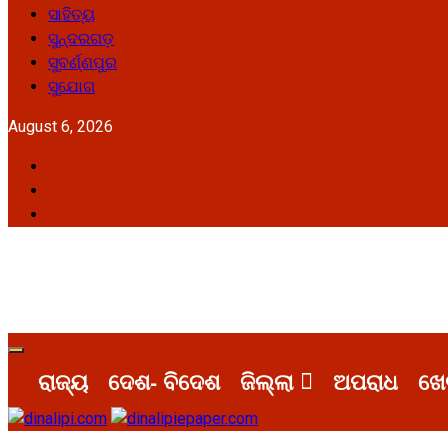
ସାହିତ୍ୟ
ସୁନ୍ଦରଗଡ଼
ସୁବର୍ଣ୍ଣପୁର
ସୁଯୋଗ
August 6, 2026
Facebook
Twitter
Youtube
Primary
Menu
ରାଜ୍ୟ
ଦେଶ- ବିଦେଶ
ଜିଲ୍ଲା
ଅପରାଧ
ଖେ